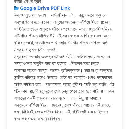
কভার: পেপার ব্যাক।
Google Drive PDF Link
উস্তাদ মুহাম্মাদ হুবলস। অস্ট্রলিয়ান দাঈ। প্রচন্ডভাবে মানুষকে
অনুপ্রাণিত করতে পারেন। মানুষের অন্তরাত্মা কাঁপিয়ে দিতে পারেন।
জাহিলিয়াত থেকে মানুষকে দ্বীনের পথে নিয়ে আসা, বস্তুবাদি যান্ত্রিক
আটপৌরে জীবনে হাঁপিয়ে উঠা এই আমাদেরকে আখিরাতের কথা মনে
করিয়ে দেওয়া, জান্নাতের পথে চলার সীমাহীন শক্তি যোগাতে এই
উস্তাদের তুলনা তিনি নিজেই।
উস্তাদের লেকচার অবলম্বনেই এই বইটি। বর্তমান সময়ে আমরা যে
সমস্যাগুলোর সম্মুখীন হচ্ছ তা ভয়াবহ। ফিতনার সময় চলছে।
আমাদের অনেক সমস্যা, অনেক প্রতিবন্ধকতা। তার মধ্যে অন্যতম
মুসলিম পরিবারে জন্মেও উম্মাহর একটা বড় অংশ্যই এখনও কাফেরদের
লাইফ স্টাইলে চলে। অনেকসময় আমরা বুঝি যা করছি ভুল করছি, এটা
সঠিক পথ নয়, কিন্তু ভুলের সেই চক্র থেকে বের হতে পারি না। তখন
আমাদের একটি ধাক্কার দরকার পড়ে। এমন কিছু যা আমাদের
অন্তরকে কাঁপিয়ে দিবে। বস্তুবাদ, চোখ ধাঁধানো আলোর এই মোহের
জগৎ নিমিষেই ভেঙে গুড়িয়ে দিবে। এই বইটি সেই ধাক্কা হিসেবে
কাজ করবে এই আমাদের বিশ্বাস।