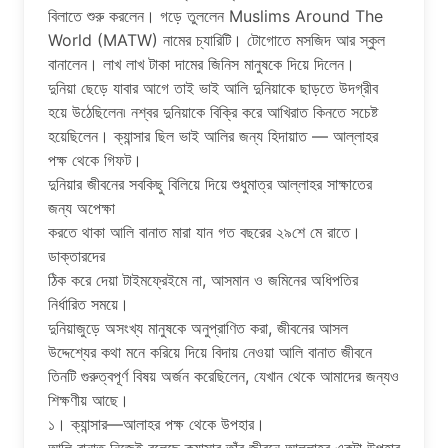
বিলাতে শুরু করলেন। গড়ে তুললেন Muslims Around The
World (MATW) নামের চ্যারিটি। টোগোতে মসজিদ আর স্কুল
বানালেন। লাখ লাখ টাকা দামের জিনিস মানুষকে দিয়ে দিলেন।
দুনিয়া ছেড়ে যাবার আগে তাই ভাই আলি দুনিয়াকে ছাড়তে উদগ্রীব
হয়ে উঠেছিলেন৷ নশ্বর দুনিয়াকে বিক্রি করে আখিরাত কিনতে সচেষ্ট
হয়েছিলেন। ক্যান্সার ছিল ভাই আলির জন্য হিদায়াত — আল্লাহর
পক্ষ থেকে গিফট।
দুনিয়ার জীবনের সবকিছু বিলিয়ে দিয়ে শুধুমাত্র আল্লাহর সাক্ষাতের
জন্য অপেক্ষা
করতে থাকা আলি বানাত মারা যান গত বছরের ২৯শে মে রাতে।
ডাক্তারদের
ঠিক করে দেয়া টাইমফ্রেইমে না, আসমান ও জমিনের অধিপতির
নির্ধারিত সময়ে।
দুনিয়াজুড়ে অসংখ্য মানুষকে অনুপ্রাণিত করা, জীবনের আসল
উদ্দেশ্যের কথা মনে করিয়ে দিয়ে বিদায় নেওয়া আলি বানাত জীবনে
তিনটি গুরুত্বপূর্ণ বিষয় অর্জন করেছিলেন, যেখান থেকে আমাদের জন্যও
শিক্ষণীয় আছে।
১। ক্যান্সার—আলাহর পক্ষ থেকে উপহার।