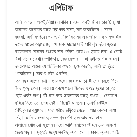
এপিটাফ
আলি বানাত। অস্ট্রেলিয়ান নাগরিক। এমন একটা জীবন তার ছিল, যা
আমাদের অনেকের কাছে স্বপ্নের মতো, মহা আকাঙ্ক্ষিত। সফল
ব্যবসা, অর্থ-সম্পদের ছড়াছড়ি, বিলাসিতাময় এক জীবন। ৫০ লক্ষ টাকা
দামের হাতের ব্রেসলেট, লক্ষ টাকা দামের সারি সারি লুই ভুটন জুতার
কালেকশান, সামান্য চপ্পলের দাম পর্যন্ত প্রায় ৬০ হাজার টাকা, ৫ কোটি
টাকা দামের ফেরারি স্পাইডার, রেঞ্জ রোভার— কী দুর্দান্ত এক জীবন।
উদয়অস্ত আমরা যে মরীচিকার পেছনে ছুটে বেড়াই, আলি তা ছুঁতে
পেরেছিলেন। তারপর হঠাৎ একদিন…
তিন বছর আগের কথা। তাড়াহুড়ো করে গরম চা-টা শেষ করতে গিয়ে
জিভ পুড়ে গেল। আয়নায় চোখে পড়ল জিভের ওপরে মুখের তালুতে
ছোট্ট একটা দাগ। কী মনে করে ডাক্তারের কাছে যাওয়া… চেকআপ
করিয়ে নিতে তো দোষ নেই। রিপোর্ট আসলো। ফোর্থ স্টেইজ
টেস্টিকুলার ক্যান্সার। সারা শরীরে ছড়িয়ে গেছে। আর কোনো আশা
নেই। জানিয়ে দেয়া হলো— খুব বেশি হলে আর সাত মাস!
সাজানো গোছানো স্বপ্নের মতো আলি বানাতের জীবনে যেন আকাশ
ভেঙে পড়ল। মুহূর্তের মধ্যে সবকিছু বদলে গেল। টাকা, ব্যবসা, গাড়ি,