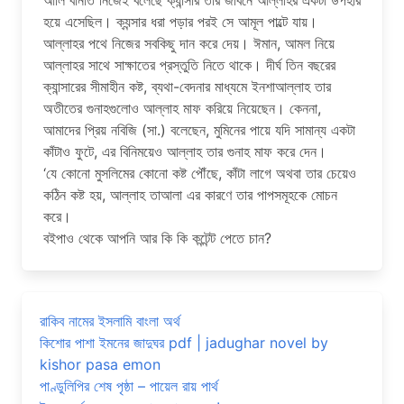
আলি বানাত নিজেই বলেছে ক্যান্সার তাঁর জীবনে আল্লাহর একটা উপহার
হয়ে এসেছিল। ক্যন্সার ধরা পড়ার পরই সে আমূল পাল্টে যায়।
আল্লাহর পথে নিজের সবকিছু দান করে দেয়। ঈমান, আমল নিয়ে
আল্লাহর সাথে সাক্ষাতের প্রস্তুতি নিতে থাকে। দীর্ঘ তিন বছরের
ক্যান্সারের সীমাহীন কষ্ট, ব্যথা-বেদনার মাধ্যমে ইনশাআল্লাহ তার
অতীতের গুনাহগুলোও আল্লাহ মাফ করিয়ে নিয়েছেন। কেননা,
আমাদের প্রিয় নবিজি (সা.) বলেছেন, মুমিনের পায়ে যদি সামান্য একটা
কাঁটাও ফুটে, এর বিনিময়েও আল্লাহ তার গুনাহ মাফ করে দেন।
‘যে কোনো মুসলিমের কোনো কষ্ট পৌঁছে, কাঁটা লাগে অথবা তার চেয়েও
কঠিন কষ্ট হয়, আল্লাহ তাআলা এর কারণে তার পাপসমূহকে মোচন
করে।
বইপাও থেকে আপনি আর কি কি কন্টেন্ট পেতে চান?
রাকিব নামের ইসলামি বাংলা অর্থ
কিশোর পাশা ইমনের জাদুঘর pdf | jadughar novel by
kishor pasa emon
পাণ্ডুলিপির শেষ পৃষ্ঠা – পায়েল রায় পার্থ