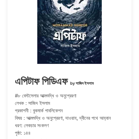
এপিটাফ পিডিএফ
by সাজিদ ইসলাম
#৮ বেস্টসেলার আত্মশুদ্ধি ও অনুপ্রেরণা
লেখক : সাজিদ ইসলাম
প্রকাশনী : বুকমার্ক পাবলিকেশন
বিষয় : আত্মশুদ্ধি ও অনুপ্রেরণা, দাওয়াহ, দ্বীনের পথে আহ্বান
ধরণ: লেকচার সংকলণ
পৃষ্ঠা: ১৪৪