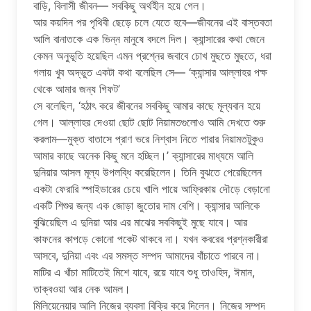
বাড়ি, বিলাসী জীবন— সবকিছু অর্থহীন হয়ে গেল।
আর কয়দিন পর পৃথিবী ছেড়ে চলে যেতে হবে—জীবনের এই বাস্তবতা
আলি বানাতকে এক ভিন্ন মানুষে বদলে দিল। ক্যান্সারের কথা জেনে
কেমন অনুভূতি হয়েছিল এমন প্রশ্নের জবাবে চোখ মুছতে মুছতে, ধরা
গলায় খুব অদ্ভুত একটা কথা বলেছিল সে— ‘ক্যান্সার আল্লাহর পক্ষ
থেকে আমার জন্য গিফট’
সে বলেছিল, ‘হঠাৎ করে জীবনের সবকিছু আমার কাছে মূল্যবান হয়ে
গেল। আল্লাহর দেওয়া ছোট ছোট নিয়ামতগুলোও আমি দেখতে শুরু
করলাম—মুক্ত বাতাসে প্রাণ ভরে নিশ্বাস নিতে পারার নিয়ামতটুকুও
আমার কাছে অনেক কিছু মনে হচ্ছিল।’ ক্যান্সারের মাধ্যমে আলি
দুনিয়ার আসল মূল্য উপলব্ধি করেছিলেন। তিনি বুঝতে পেরেছিলেন
একটা ফেরারি স্পাইডারের চেয়ে খালি পায়ে আফ্রিকায় দৌড়ে বেড়ানো
একটি শিশুর জন্য এক জোড়া জুতোর দাম বেশি। ক্যান্সার আলিকে
বুঝিয়েছিল এ দুনিয়া আর এর মাঝের সবকিছুই মুছে যাবে। আর
কাফনের কাপড়ে কোনো পকেট থাকবে না। যখন কবরের প্রশ্নকারীরা
আসবে, দুনিয়া এবং এর সমস্ত সম্পদ আমাদের বাঁচাতে পারবে না।
মাটির এ খাঁচা মাটিতেই মিশে যাবে, রয়ে যাবে শুধু তাওহিদ, ঈমান,
তাক্বওয়া আর নেক আমল।
মিলিয়েনেয়ার আলি নিজের ব্যবসা বিক্রি করে দিলেন। নিজের সম্পদ