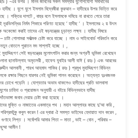
ূল ( ছাঃ ) -এর উপর । মানব জীবনের সকল সমস্যার যুগোপযোগী সমাধানের
হাদীছ । যুগে যুগে ইসলাম বিদ্বেষীরা কুরআন – হাদীছের উপর ভিত্তি করে
য়েছে । শক্তির দাপটে , বাহুর বলে ইসলামকে দমিয়ে না রাখতে পেরে তারা
 দূরভিসন্ধির নির্মম শিকারে পরিণত হয়েছে ‘ হাদীছ ‘ । ইসলামের ২ য় উৎস
কেজো করাই তাদের এই ষড়যন্ত্রের চূড়ান্ত লক্ষ্য । হাদীছ বিষয়ে
– চাটা গোলামরা সর্বাত্মক চেষ্টা করে যাচ্ছে । নাম ও সাইনবোর্ড পরিবর্তন করে
নতুন বোতলে পুরাতন মদ সাপ্লাই হচ্ছে । ,
নই মুহাদ্দিছগণ সেই ষড়যন্ত্রের মূলোৎপাটন করার জন্য অগ্রণী ভূমিকা রেখেছেন
লানা ছানাউল্লাহ অমৃতসরী , হাফেয যুবাইর আলী যাঈ ( রহঃ ) এবং আরবের
ুদ্দীন আলবানী , শায়খ আহমাদ শাকির ( রহঃ ) প্রমুখ মুহাদ্দিছগণ বিভিন্ন
চলকে রক্ষার পিছনে যারপর নেই ভূমিকা পালন করেছেন । অত্যন্ত দুঃখজনক
আমাদের চোখে পড়েনি । যোগ্যতার অভাব থাকলেও হাদীছের প্রতি ভালবাসা
গের চাহিদা ও প্রয়োজন অনুযায়ী এ বইয়ে বিভিন্নভাবে হাদীছ
াঁতভাঙ্গা জবাব দেয়ার চেষ্টা করা হয়েছে ।
ে তাদের মুক্তি ও নাজাতের একমাত্র পথ । মহান আল্লাহর কাছে দু’আ করি ,
পরিশ্রমটুকু কবুল করেন ! এর দ্বারা ঐ সমস্ত ভাইদের হেদায়াত দান করেন ,
্য গুণাহে লিপ্ত । সর্বোপরি আমার পিতা – মাতা , ভাই – বোন , পরিবার –
ুম্মা আমীন !