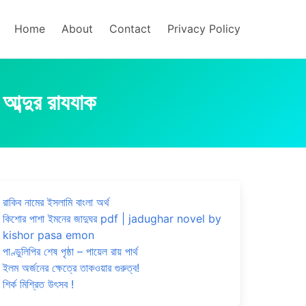
Home
About
Contact
Privacy Policy
আব্দুর রাযযাক
রাকিব নামের ইসলামি বাংলা অর্থ
কিশোর পাশা ইমনের জাদুঘর pdf | jadughar novel by
kishor pasa emon
পাণ্ডুলিপির শেষ পৃষ্ঠা – পায়েল রায় পার্থ
ইলম অর্জনের ক্ষেত্রে তাকওয়ার গুরুত্ব!
শির্ক মিশ্রিত উৎসব !