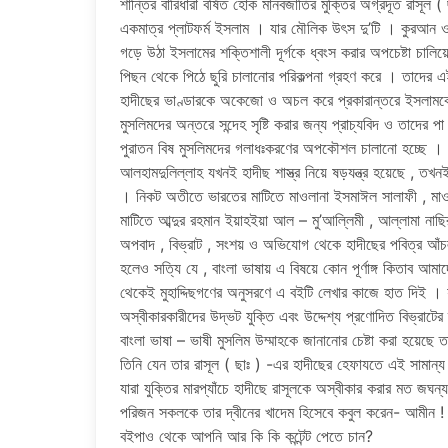
শান্তির বারিধারা বর্ষিত হোক মানবজাতির মুক্তির অগ্রদূত রাস
একমাত্র প্লাটফর্ম ইসলাম । যার মৌলিক উৎস দু’টি । কুরআন ও 
গড়ে উঠা ইসলামের শক্তিশালী দূর্গকে ধ্বংস করার অপচেষ্টা চালি
পিছন থেকে পিঠে ছুরি চালানোর পরিকল্পনা গ্রহণ করে । তাদের এই
হাদীছের ভাণ্ডারকে অকেজো ও অচল করে প্রকারান্তরে ইসলামকে অ
মুসলিমদের অন্তরে সন্দেহ সৃষ্টি করার জন্য প্রাচ্যবিদ ও তাদের পা 
পুরাতন বিষ মুসলিমদের গলাধঃকরণের অপকৌশল চালানো হচ্ছে । 
আলহামদুলিল্লাহ যখনই হাদীছ শাস্ত্র নিয়ে ষড়যন্ত্র হয়েছে , তখ
। নিকট অতীতে ভারতের মাটিতে মাওলানা ইসমাঈল সালাফী , মাও
মাটিতে আব্দুর রহমান ইয়াহইয়া আল – মু’আল্লিমী , আল্লামা নাছির
অপবাদ , বিভ্রাট , সংশয় ও অভিযোগ থেকে হাদীছের পবিত্র আঁ
হলেও সত্যি যে , বাংলা ভাষায় এ বিষয়ে কোন পূর্ণাঙ্গ কিতাব 
থেকেই মুহাদ্দিছগণের অনুসরণে এ বইটি লেখার কাজে হাত দিই । যু
অস্বীকারকারীদের উদ্ভট যুক্তি এবং উদ্দেশ্য প্রণোদিত বিভ্রাটের দ
বাংলা ভাষা – ভাষী মুসলিম উম্মাহকে জানানোর চেষ্টা করা হয়েছ
তিনি যেন তার রাসূল ( ছাঃ ) -এর হাদীছের হেফাযতে এই সামান্য 
যারা যুক্তির মারপ্যাঁচে হাদীছে রাসূলকে অস্বীকার করার মত জঘন
পরিজন সকলকে তার দ্বীনের খাদেম হিসেবে কবুল করেন- আমীন ! ছ
বইপাও থেকে আপনি আর কি কি কন্টেন্ট পেতে চান?