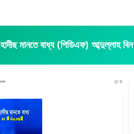
ীছ মানতে বাধ্য (পিডিএফ) আব্দুল্লাহ বিন 
াযযাক
0