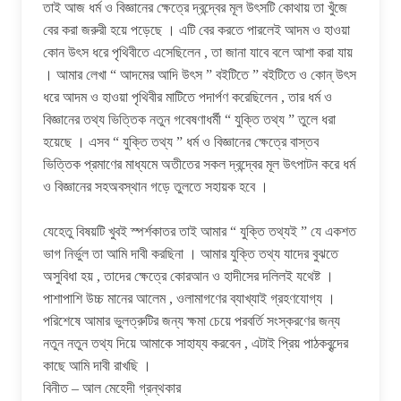
তাই আজ ধর্ম ও বিজ্ঞানের ক্ষেত্রে দ্বন্দ্বের মূল উৎসটি কোথায় তা খুঁজে
বের করা জরুরী হয়ে পড়েছে । এটি বের করতে পারলেই আদম ও হাওয়া
কোন উৎস ধরে পৃথিবীতে এসেছিলেন , তা জানা যাবে বলে আশা করা যায়
। আমার লেখা “ আদমের আদি উৎস ” বইটিতে ” বইটিতে ও কোন্ উৎস
ধরে আদম ও হাওয়া পৃথিবীর মাটিতে পদার্পণ করেছিলেন , তার ধর্ম ও
বিজ্ঞানের তথ্য ভিত্তিক নতুন গবেষণাধর্মী “ যুক্তি তথ্য ” তুলে ধরা
হয়েছে । এসব “ যুক্তি তথ্য ” ধর্ম ও বিজ্ঞানের ক্ষেত্রে বাস্তব
ভিত্তিক প্রমাণের মাধ্যমে অতীতের সকল দ্বন্দ্বের মূল উৎপাটন করে ধর্ম
ও বিজ্ঞানের সহঅবস্থান গড়ে তুলতে সহায়ক হবে ।
যেহেতু বিষয়টি খুবই স্পর্শকাতর তাই আমার “ যুক্তি তথ্যই ” যে একশত
ভাগ নির্ভুল তা আমি দাবী করছিনা । আমার যুক্তি তথ্য যাদের বুঝতে
অসুবিধা হয় , তাদের ক্ষেত্রে কোরআন ও হাদীসের দলিলই যথেষ্ট ।
পাশাপাশি উচ্চ মানের আলেম , ওলামাগণের ব্যাখ্যাই গ্রহণযোগ্য ।
পরিশেষে আমার ভুলত্রুটির জন্য ক্ষমা চেয়ে পরবর্তি সংস্করণের জন্য
নতুন নতুন তথ্য দিয়ে আমাকে সাহায্য করবেন , এটাই প্রিয় পাঠকবৃন্দের
কাছে আমি দাবী রাখছি ।
বিনীত – আল মেহেদী গ্রন্থকার