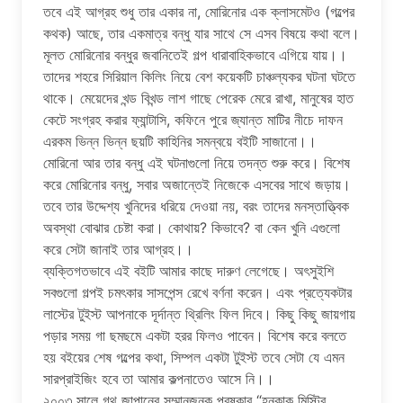
তবে এই আগ্রহ শুধু তার একার না, মোরিনোর এক ক্লাসমেটও (গল্পের
কথক) আছে, তার একমাত্র বন্ধু যার সাথে সে এসব বিষয়ে কথা বলে।
মূলত মোরিনোর বন্ধুর জবানিতেই গল্প ধারাবাহিকভাবে এগিয়ে যায়।।
তাদের শহরে সিরিয়াল কিলিং নিয়ে বেশ কয়েকটি চাঞ্চল্যকর ঘটনা ঘটতে
থাকে। মেয়েদের খন্ড বিখন্ড লাশ গাছে পেরেক মেরে রাখা, মানুষের হাত
কেটে সংগ্রহ করার ফ্যান্টাসি, কফিনে পুরে জ্যান্ত মাটির নীচে দাফন
এরকম ভিন্ন ভিন্ন ছয়টি কাহিনির সমন্বয়ে বইটি সাজানো।।
মোরিনো আর তার বন্ধু এই ঘটনাগুলো নিয়ে তদন্ত শুরু করে। বিশেষ
করে মোরিনোর বন্ধু, সবার অজান্তেই নিজেকে এসবের সাথে জড়ায়।
তবে তার উদ্দেশ্য খুনিদের ধরিয়ে দেওয়া নয়, বরং তাদের মনস্তাত্ত্বিক
অবস্থা বোঝার চেষ্টা করা। কোথায়? কিভাবে? বা কেন খুনি এগুলো
করে সেটা জানাই তার আগ্রহ।।
ব্যক্তিগতভাবে এই বইটি আমার কাছে দারুণ লেগেছে। অৎসুইশি
সবগুলো গল্পই চমৎকার সাসপেন্স রেখে বর্ণনা করেন। এবং প্রত্যেকটার
লাস্টের টুইস্ট আপনাকে দূর্দান্ত থ্রিলিং ফিল দিবে। কিছু কিছু জায়গায়
পড়ার সময় গা ছমছমে একটা হরর ফিলও পাবেন। বিশেষ করে বলতে
হয় বইয়ের শেষ গল্পের কথা, সিম্পল একটা টুইস্ট তবে সেটা যে এমন
সারপ্রাইজিং হবে তা আমার কল্পনাতেও আসে নি।।
২০০৩ সালে গথ জাপানের সম্মানজনক পুরষ্কার “হনকাকু মিস্ট্রি