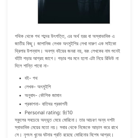
গথিক থেকে গথ শব্দের উৎপত্তি, এর অর্থ হরর বা অস্বাভাবিক এ
জাতীয় কিছু। জাপানিজ লেখক অৎসুইশির লেখা দারুণ এক সাইকো
থ্রিলার উপন্যাস। অবশ্য বইয়ের জনরা নয়, বরং লেখকের নাম শুনেই
বইটা পড়ার আগ্রহ জাগে। পড়ার পর মনে হলো এটা নিয়ে রিভিউ না
দিলে শান্তি পাবো না-
বই- গথ
লেখক- অৎসুইশি
অনুবাদ- কৌশিক জামান
প্রকাশনা- বাতিঘর প্রকাশনী
Personal rating: 9/10
স্কুলের সবচেয়ে অদ্ভুত মেয়ে মোরিনো। তার আচরণ অন্য দশটা
স্বাভাবিক মেয়ের মতো নয়। সবার থেকে নিজেকে আড়াল করে রাখে
সে। নৃশংস খুনের ঘটনার প্রতি রয়েছে মোরিনোর বিশেষ আগ্রহ।