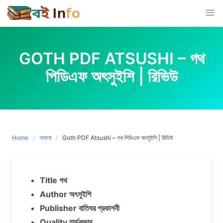
Skip
to
content
GOTH PDF ATSUSHI – গথ
পিডিএফ অৎসুইশি | রিভিউ
Home
অজানা
Goth PDF Atsushi – গথ পিডিএফ অৎসুইশি | রিভিউ
Title গথ
Author অৎসুইশি
Publisher বাতিঘর প্রকাশনী
Quality হার্ডকভার