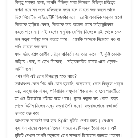
কিন্তু সমস্যা হলো, আপনি বিভিন্ন সময় নিজেকে বিভিন্ন চরিত্রে
কল্পনা করে সব গুলো চরিত্রকে সত্য বলে ভাবতে শুরু করলে তাকে
ডিসোসিয়েটিভ আইডেন্টিটি ডিজর্ডার বলে। রোগী একাদিক সত্ত্বার মাঝে
নিজেকে হাড়িয়ে ফেলে, নিজেকে আর আলাদা ভাবে আইডেন্টিফাই
করতে পারে না। এই ধরণের মানুষিক রোগিরা নিজেকে দুই-থেকে ১০০
জন সত্ত্বা পর্যন্ত মনে করতে পারে। এমনকি অনেকে নিজেকে পশু বা
পাখি ভাবতে শুরু করে।
যখন হঠাৎ হঠাৎ রোগীর চরিত্র পরিবর্তন হয় তারা ভাবে এই বুঝি কোথায়
হাড়িয়ে গেছে, বা হোশ ফিরেছে। সাইকোলজির ভাষায় একে ব্লেক-
আউট বলে।
এখন বলি এই রোগ কিজন্যে হতে পারে?
স্বাধারণত কোন শিশু যদি যৌন হয়রানি, অত্যাচার, কোন কিছুতে প্রচন্ড
ভয়, অত্যাধিক শাসন, পারিবারিক লাঞ্ছনার শিকার হয় তাহলে পরবর্তীতে
তা এই ডিজর্ডারে পরিণত হতে পারে। মুলত প্রচন্ড ভয় থেকে রেহায়
পেতে ভিক্টিম নিজের মধ্যে সত্ত্বা তৈরি করে। সত্ত্বাগুলোকে রক্ষাকর্তা
ভাবতে শুরু করে।
আপনাকে সাজেস্ট করা হবে Split মুভিটা দেখার জন্য। যেখানে
ক্যাভিন নামের একজন নিজের ভিতরে ২৪টি সত্ত্বা তৈরি করে। এই
মুভিটি দেখলে আপনি বহুসত্বা রোগ সম্পর্কে ডিটেইলে জানতে পারবেন।