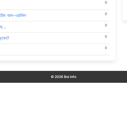
0
0
সাইয়িদ আল-ওয়াকিল
0
সছে…
0
ড়বেন?
0
© 2026 Boi info