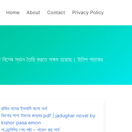
Home
About
Contact
Privacy Policy
টি বিশেষ স্থান তৈরি করতে সক্ষম হয়েছে। উনিশ শতকের
রাকিব নামের ইসলামি বাংলা অর্থ
কিশোর পাশা ইমনের জাদুঘর pdf | jadughar novel by
kishor pasa emon
পাণ্ডুলিপির শেষ পৃষ্ঠা – পায়েল রায় পার্থ