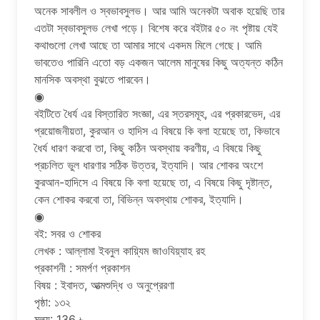
অনেক সাবলীল ও স্বভাবসুলভ। আর আমি অনেকটা অবাক হয়েছি তার
এতটা স্বভাবসুলভ লেখা পড়ে। বিশেষ করে বইটার ৫০ নং পৃষ্টায় যেই
কথাগুলো লেখা আছে তা আমার সাথে একদম মিলে গেছে। আমি
ভাবতেও পারিনি এতো বড় একজন আলেম মানুষের কিছু অত্যন্ত কঠিন
মানসিক অবস্থা বুঝতে পারবেন।
◉
বইটিতে ধৈর্য এর বিস্তারিত সংজ্ঞা, এর স্তরসমূহ, এর প্রকারভেদ, এর
প্রয়োজনীয়তা, কুরআন ও হাদিস এ বিষয়ে কি বলা হয়েছে তা, কিভাবে
ধৈর্য ধারণ করবো তা, কিছু কঠিন অবস্থায় করণীয়, এ বিষয়ে কিছু
প্রচলিত ভুল ধারণার সঠিক উত্তর, ইত্যাদি। আর শোকর অংশে
কুরআন-হাদিসে এ বিষয়ে কি বলা হয়েছে তা, এ বিষয়ে কিছু দৃষ্টান্ত,
কেন শোকর করবো তা, বিভিন্ন অবস্থায় শোকর, ইত্যাদি।
◉
বই: সবর ও শোকর
লেখক : আল্লামা ইবনুল কায়্যিম জাওযিয়্যাহ রহ
প্রকাশনী : সমর্পণ প্রকাশন
বিষয় : ইবাদত, আত্মশুদ্ধি ও অনুপ্রেরণা
পৃষ্ঠা: ১৩২
মূল্য: 136 ৳