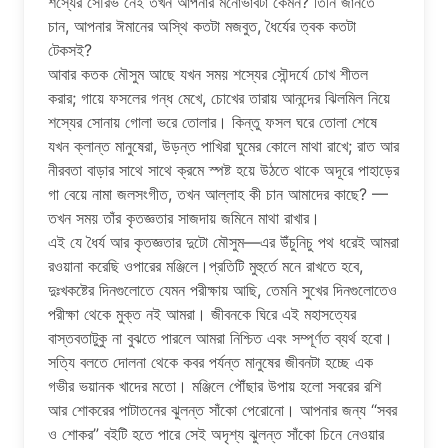
শস্যের সৌরভ নেই তখন আপনার মনোভাবটা কেমন? তিনি জানতে
চান, আপনার ঈমানের অস্থি কতটা মজবুত, ধৈর্যের ত্বক কতটা
টেকসই?
আবার কতক মৌসুম আছে যখন সময় শস্যের সৌন্দর্যে চোখ শীতল
করার; গায়ে ফসলের গন্ধ মেখে, চোখের তারায় আনন্দের ঝিলমিল নিয়ে
শস্যের সোনায় গোলা ভরে তোলার। কিন্তু ফসল ঘরে তোলা শেষে
যখন ক্লান্ত মানুষেরা, উড়ন্ত পাখিরা ঘুমের কোলে মাথা রাখে; রাত আর
নীরবতা বাড়ার সাথে সাথে ক্রমে স্পষ্ট হয়ে উঠতে থাকে অদূরে পাহাড়ের
গা বেয়ে নামা জলসংগীত, তখন আল্লাহ কী চান আমাদের কাছে? —
তখন সময় তাঁর কৃতজ্ঞতার সাজদায় জমিনে মাথা রাখার।
এই যে ধৈর্য আর কৃতজ্ঞতার দুটো মৌসুম—এর উঁচুনিচু পথ ধরেই আমরা
রওয়ানা করেছি ওপারের মঞ্জিলে।প্রতিটি মুহুর্তে মনে রাখতে হবে,
দুঃখকষ্টের দিনগুলোতে যেমন পরীক্ষায় আছি, তেমনি সুখের দিনগুলোতেও
পরীক্ষা থেকে মুক্ত নই আমরা। জীবনকে ঘিরে এই মহাসত্যের
বাস্তবতাটুকু না বুঝতে পারলে আমরা নিশ্চিত এবং সম্পূর্ণত ব্যর্থ হবো।
সত্যি বলতে দোলনা থেকে কবর পর্যন্ত মানুষের জীবনটা হচ্ছে এক
গভীর ভয়ানক খাদের মতো। মঞ্জিলে পৌঁছার উপায় হলো সবরের রশি
আর শোকরের পাটাতনের ঝুলন্ত সাঁকো পেরোনো। আপনার জন্য “সবর
ও শোকর” বইটি হতে পারে সেই অদৃশ্য ঝুলন্ত সাঁকো চিনে নেওয়ার