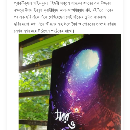
প্রাকটিক্যাল গাইডবুক। হিজরী সপ্তম শতকের জ্ঞানের এক উজ্জ্বল
নক্ষত্র ইমাম ইবনুল ক্বাইয়্যিম আল-জাওযিয়্যাহ রহি. বইটিতে একের
পর এক ছবি এঁকে এঁকে দেখিয়েছেন সেই সাঁকোর নন্দিত কারুকাজ।
ছবির মতো কথা নিয়ে জীবনের মাহফিলে ধৈর্য ও শোকরের তাৎপর্য বর্ণনায়
লেখক মুখর হয়ে উঠেছেন পাঠেকের সাথে।