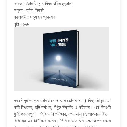
লেখক : ইমাম ইবনু কায়্যিম রাহিমাহুল্লাহ
অনুবাদ: হামিদ সিরাজী
প্রকাশনি : সত্যায়ন প্রকাশন
পৃষ্ঠা : ১২৮
সব মৌসুম শস্যের সোনায় গোলা ভরে তোলার নয় । কিছু মৌসুম তো
পানি সিঞ্চনের; ভূমি কর্ষণের; নিখুঁত নিড়ানির ও পরিচর্যার। এই দিনগুলি
খুবই গুরুত্বপূর্ণ। এই সময়টা পরীক্ষার, যখন আল্লাহ আপনাকে ঘিরে
সিসি ক্যামেরা ফিট করে রাখেন। তিনি দেখতে চান, যখন আপনার ঘরে