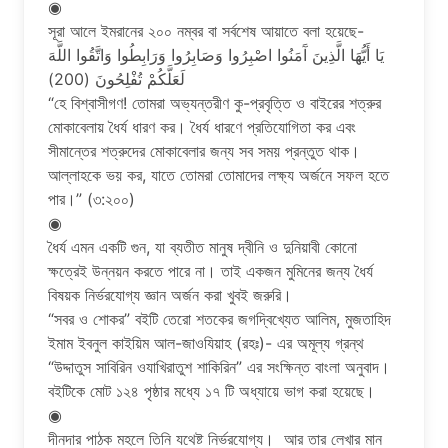
◉
সূরা আলে ইমরানের ২০০ নম্বর বা সর্বশেষ আয়াতে বলা হয়েছে-
يَا أَيُّهَا الَّذِينَ آَمَنُوا اصْبِرُوا وَصَابِرُوا وَرَابِطُوا وَاتَّقُوا اللَّهَ
لَعَلَّكُمْ تُفْلِحُونَ (200)
“হে বিশ্বাসীগণ! তোমরা অভ্যন্তরীণ কু-প্রবৃত্তি ও বাইরের শত্রুর
মোকাবেলায় ধৈর্য ধারণ কর। ধৈর্য ধারণে প্রতিযোগিতা কর এবং
সীমান্তের শত্রুদের মোকাবেলার জন্য সব সময় প্রন্তুত থাক।
আল্লাহকে ভয় কর, যাতে তোমরা তোমাদের লক্ষ্য অর্জনে সফল হতে
পার।” (৩:২০০)
◉
ধৈর্য এমন একটি গুন, যা ব্যতীত মানুষ দ্বীনি ও দুনিয়াবী কোনো
ক্ষত্রেই উন্নয়ন করতে পারে না। তাই একজন মুমিনের জন্য ধৈর্য
বিষয়ক নির্ভরযোগ্য জ্ঞান অর্জন করা খুবই জরুরি।
“সবর ও শোকর” বইটি তেরো শতকের জগদ্বিখ্যেত আলিম, মুজতাহিদ
ইমাম ইবনুল কাইয়িম আল-জাওযিয়াহ (রহঃ)- এর অমূল্য গ্রন্থ
“উদ্দাতুস সাবিরিন ওযাখিরাতুশ শাকিরিন” এর সংক্ষিন্ত বাংলা অনুবাদ।
বইটিকে মোট ১২৪ পৃষ্ঠার মধ্যে ১৭ টি অধ্যায়ে ভাগ করা হয়েছে।
◉
দীনদার পাঠক মহলে তিনি যথেষ্ট নির্ভরযোগ্য। আর তার লেখার মান