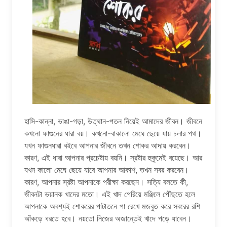
হাসি-কান্না, ভাঙা-গড়া, উত্থান-পতন নিয়েই আমাদের জীবন। জীবনে
কখনাে ফাগুনের ধারা বয়। কখনাে-বাকালাে মেঘে ছেয়ে যায় চলার পথ।
যখন ফাগুনধারা বইবে আপনার জীবনে তখন শােকর আদায় করবেন।
কারণ, এই ধারা আপনার প্রচেষ্টায় বয়নি। স্রষ্টার হুকুমেই বয়েছে। আর
যখন কালাে মেঘে ছেয়ে যাবে আপনার আকাশ, তখন সবর করবেন।
কারণ, আপনার স্রষ্টা আপনাকে পরীক্ষা করছেন। সত্যি বলতে কী,
জীবনটা ভয়ানক খাদের মতাে। এই খাদ পেরিয়ে মঞ্জিলে পৌঁছতে হলে
আপনাকে অবশ্যই শােকরের পাটাতনে পা রেখে মজবুত করে সবরের রশি
আঁকড়ে ধরতে হবে। নয়তাে নিজের অজান্তেই খাদে পড়ে যাবেন।