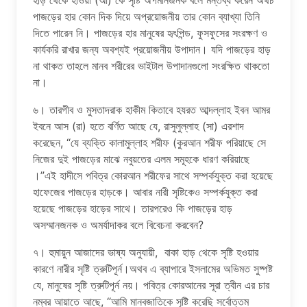
হাড় থেকে হাওয়া (আ) কে সৃষ্টি অপমানজনক বলে মন্তব্য করেন অথচ
পাজড়ের হার কোন দিক দিয়ে অপ্রয়োজনীয় তার কোন ব্যাখ্যা তিনি
দিতে পারেন নি। পাজড়ের হার মানুষের হৃৎপিন্ড, ফুসফুসের সংরক্ষণ ও
কার্যকরি রাখার জন্য অবশ্যই প্রয়োজনীয় উপাদান। যদি পাজড়ের হাড়
না থাকত তাহলে মানব শরীরের ভাইটাল উপাদানগুলো সংরক্ষিত থাকতো
না।
৬। তারগীব ও মুসতাদরাক হাকীম কিতাবে হযরত আব্দল্লাহ ইবন আমর
ইবনে আস (রা) হতে বর্ণিত আছে যে, রাসুলুল্লাহ (সা) এরশাদ
করেছেন, “যে ব্যক্তি কালামুল্লাহ শরীফ (কুরআন শরীফ পরিয়াছে সে
নিজের দুই পাজড়ের মাঝে নবুয়তের এলম সমূহকে ধারণ করিয়াছে
।”এই হাদীসে পবিত্র কোরআন শরীফের সাথে সম্পর্কযুক্ত করা হয়েছে
হাফেজের পাজড়ের হাড়কে। আবার নারী সৃষ্টিকেও সম্পর্কযুক্ত করা
হয়েছে পাজড়ের হাড়ের সাথে। তারপরেও কি পাজড়ের হাড়
অসম্মানজনক ও অমর্যাদাকর বলে বিবেচনা করবেন?
৭। হুমায়ুন আজাদের ভাষ্য অনুযায়ী, বাকা হাড় থেকে সৃষ্টি হওয়ার
কারণে নারীর সৃষ্টি ত্রুটিপূর্ন।অথব এ ব্যাপারে ইসলামের অভিমত সুষ্পষ্ট
যে, মানুষের সৃষ্টি ত্রুটিপূর্ন নয়। পবিত্র কোরআনের সূরা ত্বীন এর চার
নম্বর আয়াতে আছে, “আমি মানবজাতিকে সৃষ্টি করেছি সর্বোত্তম