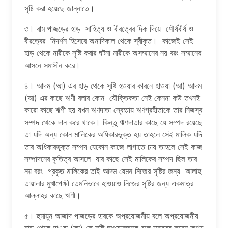
সৃষ্টি করা হয়েছে জান্নাতে।
৩। বাম পাজড়ের হাড় সাহিত্য ও বীরত্বের দিক দিয়ে শৌর্যবীর্য ও
বীরত্বের নিদর্শন হিসেবে অনাদিকাল থেকে স্বীকৃত। কাজেই সেই
হাড় থেকে নারীকে সৃষ্টি করার ঘটনা নারীকে অসম্মানের নয় বরং সম্মানের
আসনে সমাসীন করে।
৪। আদম (আ) এর হাড় থেকে সৃষ্টি হওয়ার কারনে হাওয়া (আ) আদম
(আ) এর কাছে ঋণী বলার কোন যৌক্তিকতা নেই কেননা কউ তখনই
কারো কাছে ঋণী হয় যখন ঋণদাতা স্বেচ্চায় ঋণগ্রহীতাকে তার নিজস্ব
সম্পদ থেকে দান করে থাকে। কিন্তু ঋণদাতার কাছে যে সম্পদ রয়েছে
তা যদি অন্য কোন মালিকের অধিকারভূক্ত হয় তাহলে সেই মালিক যদি
তার অধিকারভূক্ত সম্পদ যেকোন কাজে লাগাতে চায় তাহলে সেই কাজ
সম্পাদনের কৃতিত্ব আসলে যার কাছে সেই মালিকের সম্পদ ছিল তার
নয় বরং প্রকৃত মালিকের তাই আদম যেমন নিজের সৃষ্টির জন্য আলাহ
তায়ালার মুখাপেক্ষী তেমনিভাবে হাওয়াও নিজের সৃষ্টির জন্য একমাত্র
আল্লাহর কাছে ঋণী।
৫। হুমায়ুন আজাদ পাজড়ের হারকে অপ্রয়োজনীয় বলে অপ্রয়োজনীয়