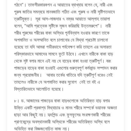
গঠনে”। তাফসীরকারকগন এ আয়াতের ব্যাখ্যায় বলেন যে, নারী এবং
পুরুষ জাতির সমন্বয়ে মানবজাতি গঠিত এবং পুরুষ ও নারী সৃষ্টিগতভাবে
ত্রুটিমুক্ত। সূরা আস-সাজদার ৭ নম্বর আয়াতে আল্লাহ তায়ালা
বলেন, “আমি প্রত্যেক সৃষ্টিকে সৃজন করিয়াছি উত্তমরুপে”। নারী
শরীর পুরুষের শরীরের বাকা অস্থির পূর্নবিন্যাস হওয়ার কারণে তাকে
অপমানিত ও অসম্মানিত বলে চালানোর যে মিথ্যা প্রচেষ্টা চালানো
হয়েছে তা যদি আমরা গভীরভাবে পর্যবেক্ষণ করি তাহলে এর অসারতা
পরিস্কারভাবে আমাদের সামনে ফুটে উঠবে। এখানে নারীকে বাকা হাড়
থেকে সৃষ্ট বলার মানে এই নয় যে হাড়ের বাকা হওয়া ত্রুটিপুর্ণ। বরং
পাজড়ের হাড়ের বাকা হওয়াই এগুলোর গুরুত্বপূর্ণ কর্মকান্ড সম্পাদন করার
জন্য প্রয়োজনীয়। আবার তর্কের খাতিরে যদি ত্রুটিপূর্ণ ধরেও নেই
তাহলেও নারীকে যে অপমানিত করার সুযোগ নেই তা বই এ
বিস্তারিতভাবে আলোচিত হয়েছে।
৮। ড. আজাদের পাজড়ের বাকা হাড়গুলোকে অতিরিক্ত হাড় বলার
উক্তি একটি প্রকাশ্য মিথ্যাচার ও মানব শরীরে সম্পর্কে ভয়ানক অজ্ঞতা
ছাড়া আর কিছুই নয়। হৃদপিন্ড এবং ফুসফুসের সংরক্ষণকারী শরীরের
প্রাণকেন্দ্রে অবস্থানকারী অস্থিকে শরীরের অতিরিক্ত অস্থি বলে
অভিহিত করা বিজ্ঞজনোচিত কাজ নয়।