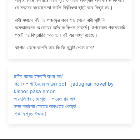
এড়িয়ে গিয়ে ইসলামে নারীর সৃষ্টি ও নারীর অবস্থান অসম্মান জনক বলে
যে মন্তব্য করেছেন তা কার্যত নির্বুদ্ধিতা ছাড়া আর কিছুই নয়।
নারী সমাচার বই এর পাজড়ের বাকা হাড় থেকে নারী সৃষ্টি কি
অসম্মানজনক অধ্যায়ের অতি সংক্ষিপ্ত সারমর্ম। উপরোক্ত প্রত্যেকটি
পয়েন্ট এর বিস্তারিত আলোচনা বই এর মধ্যে রয়েছে।
বইপাও থেকে আপনি আর কি কি কন্টেন্ট পেতে চান?
রাকিব নামের ইসলামি বাংলা অর্থ
কিশোর পাশা ইমনের জাদুঘর pdf | jadughar novel by
kishor pasa emon
পাণ্ডুলিপির শেষ পৃষ্ঠা – পায়েল রায় পার্থ
ইলম অর্জনের ক্ষেত্রে তাকওয়ার গুরুত্ব!
শির্ক মিশ্রিত উৎসব !