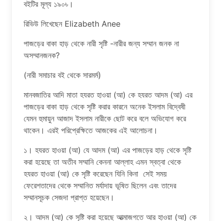
বইটির মূল্য ১৯০৳।
রিভিউ লিখেছেন Elizabeth Anee
পাজড়ের বাকা হাড় থেকে নারী সৃষ্টি -নারীর জন্য সম্মান জনক না
অসম্মানজনক?
(নারী সমাচার বই থেকে সারমর্ম)
মানবজাতির আদি মাতা হযরত হাওয়া (আ) কে হযরত আদম (আ) এর
পাজড়ের বাকা হাড় থেকে সৃষ্টি করার কারনে অনেক ইসলাম বিদ্বেষী
যেমন হুমায়ুন আজাদ ইসলাম নারীকে ছোট করে বলে অভিযোগ করে
থাকেন। এরই পরিপ্রেক্ষিতে আজকের এই আলোচনা।
১। হযরত হাওয়া (আ) যে আদম (আ) এর পাজড়ের হাড় থেকে সৃষ্টি
করা হয়েছে তা অতীব সম্মানি কেননা আল্লাহ এমন স্বত্বা থেকে
হযরত হাওয়া (আ) কে সৃষ্টি করেছেন যিনি কিনা সেই সময়
ফেরেশতাদের থেকে সম্মানিত মর্যাদায় ভূষিত ছিলেন এবং তাদের
সম্মানসূচক সেজদা প্রাপ্ত হয়েছেন।
২। আদম (আ) কে সৃষ্টি করা হয়েছে আত্মাজগতে আর হাওয়া (আ) কে