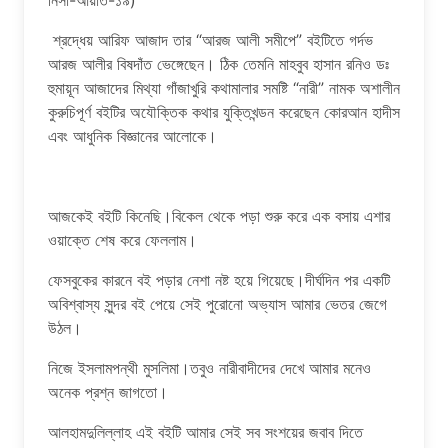
নিসা-আয়াত-১৯)
শ্রদ্ধেয় আরিফ আজাদ তার “আরজ আলী সমীপে” বইটিতে গর্দভ
আরজ আলীর বিষদাঁত ভেঙ্গেছেন। ঠিক তেমনি মাহবুব হাসান রনিও ডঃ
হুমায়ূন আজাদের মিথ্যা গাঁজাখুরি কথামালার সমষ্টি “নারী” নামক অশালীন
কুরুচিপূর্ণ বইটির অযৌক্তিক কথার যুক্তিখন্ডন করেছেন কোরআন হাদীস
এবং আধুনিক বিজ্ঞানের আলোকে।
আজকেই বইটি কিনেছি।বিকেল থেকে পড়া শুরু করে এক বসায় এশার
ওয়াক্তে শেষ করে ফেললাম।
ফেসবুকের কারনে বই পড়ার নেশা নষ্ট হয়ে গিয়েছে।দীর্ঘদিন পর একটি
অবিশ্বাস্য সুন্দর বই পেয়ে সেই পুরোনো অভ্যাস আমার ভেতর জেগে
উঠল।
নিজে ইসলামপন্থী মুসলিমা।তবুও নারীবাদীদের দেখে আমার মনেও
অনেক প্রশ্ন জাগতো।
আলহামদুলিল্লাহ এই বইটি আমার সেই সব সংশয়ের জবাব দিতে