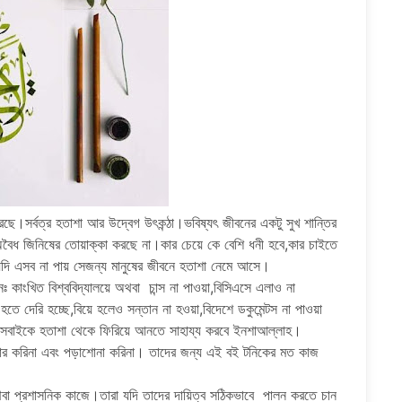
 করছে।সর্বত্র হতাশা আর উদ্বেগ উৎকন্ঠা।ভবিষ্যৎ জীবনের একটু সুখ শান্তির
ধ, অবৈধ জিনিষের তোয়াক্কা করছে না।কার চেয়ে কে বেশি ধনী হবে,কার চাইতে
।যদি এসব না পায় সেজন্য মানুষের জীবনে হতাশা নেমে আসে।
কাংখিত বিশ্ববিদ্যালয়ে অথবা চান্স না পাওয়া,বিসিএসে এলাও না
হতে দেরি হচ্ছে,বিয়ে হলেও সন্তান না হওয়া,বিদেশে ডকুমেন্টস না পাওয়া
 সবাইকে হতাশা থেকে ফিরিয়ে আনতে সাহায্য করবে ইনশাআল্লাহ।
হার করিনা এবং পড়াশোনা করিনা। তাদের জন্য এই বই টনিকের মত কাজ
থবা প্রশাসনিক কাজে।তারা যদি তাদের দায়িত্ব সঠিকভাবে পালন করতে চান