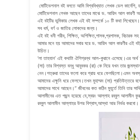
মোটিভেশনাল বই বলতে আমি বিশ্ববিখ্যাত লেখক ডেল কার্নেগি, ড
মোটিভেশনাল লেখক আছেন তাদের মাঝে ড. আয়িদ আল কারণী 
এই বইটির ভুমিকায় লেখক এই বই সম্পর্কে ১০ টি কথা লিখেছেন।
সব ধর্ম, বর্ণ ও জাতির লোকদের জন্য।
এই বই ধনী গরীব, শিক্ষিত, অশিক্ষিত,শাসক,প্রশাসক, বিচারক সহ
আমার মনে হয় আমাদের সবার ঘরে ড. আয়িদ আল কারণীর এই বইয়ের
উচিত।
‘লা তাহযান’ এই কথাটা ঐশিগ্রন্থ আল-কুরানে এসেছে।এর অর্থ 
(সা) তার বিশ্বস্ত বন্ধু আবুবকর (রা) কে নিয়ে যখন তার জন্মস্
নেন।শত্রুরা তাদের ফলো করে প্রায় ধরে ফেলছিলো।এমন অবস্থায়
আমাদের এক্ষুনি ধরে ফেলবে।তখন মুহাম্মদ (সা) প্রতিউত্তরে ব
আমাদের সাথে আছেন।” জীবনের কত কঠিন মুহূর্তে তিনি তার সাথ
আলামীনের এত পছন্দ হয়েছে যে,স্বয়ং আল্লাহ রব্বুল আলামীন ক
রব্বুল আলামীন আল্লাহর উপর বিশ্বাস,আস্থা আর নির্ভর করবো