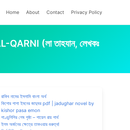
Home
About
Contact
Privacy Policy
RNI (লা তাহযান, লেখকঃ
রাকিব নামের ইসলামি বাংলা অর্থ
কিশোর পাশা ইমনের জাদুঘর pdf | jadughar novel by
kishor pasa emon
পাণ্ডুলিপির শেষ পৃষ্ঠা – পায়েল রায় পার্থ
ইলম অর্জনের ক্ষেত্রে তাকওয়ার গুরুত্ব!