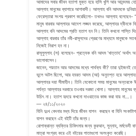
আমাদের সবার জীবন হতাশা মুক্ত হয়ে হাসি খুশি আর আনন্দময় হো
আল্লাহ মানুষের ব্যাপারে আশাবাদী। আল্লাহ বনি আদমকে দুনিয়াত
ফেরেস্তারা সংশয় প্রকাশ করেছিলো- তখনও আল্লাহ বলেছেন- 
মানুষ বারবার আল্লাহর আদেশ লঙ্ঘন করেছে, আল্লাহর দ্বীনকে ব
আল্লাহ বনি আদমের প্রতি হতাশ হন নি। তিনি কখনো শাস্তি দিয়
আল্লাহ বারবার তাঁর নবী-রাসূলদের প্রেরণের মাধ্যমে মানুষকে সত
নিজেই নিরাশ হন না।
রাসূলুল্লাহ (স) বলেছেন- প্রত্যেক বনি আদম ‘খাত্তাহ’ অর্থাৎ
ভালোবাসেন।
জানেন, শয়তান আর আদমের মধ্যে পার্থক্য কী? তারা দুইজনই 
ভুলে অটল ছিলো, আর হযরত আদম (আ) অনুতপ্ত হয়ে আল্লাহর কা
আল্লাহর দয়া সীমাহীন। তিনি যেকোনো সময় মানুষের অন্তরকে ঈমা
পর্যন্ত আল্লাহর দরবারে তওবার দরজা খোলা। আল্লাহ মানুষের ব
উচিৎ না। হতাশ হৃদয়ে কখনো দাওয়াতের কাজ করা যায় না…।
— ২৪/১১/২০২০
যিনি দুঃখ বেদনার মধ্য দিয়ে জীবন যাপন করছেন বা যিনি সংকাটাপ
যাপন করছেন এই বইটি তাঁর জন্য।
রোগাক্রান্ত ব্যক্তির চিকিৎসার জন্য কুরআন, সুন্নাহ, মর্মভেদী বা
মাত্রা সংগ্রহ করে এই বইয়ের পাতাগুলো অলংকৃত করেছি।