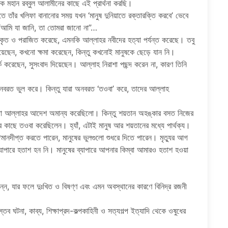
ক মহান রব্বুল আলামীনের কাছে এই প্রার্থনা করছি।
ে তাঁর খলিফা বানানোর সময় যখন ‘মানুষ দুনিয়াতে রক্তারক্তি করবে’ ভেবে
“আমি যা জানি, তা তোমরা জানো না”…
িকৃত ও পরাজিত করেছে, এমনকি আল্লাহর নবীদের হত্যা পর্যন্ত করেছে। তবু
েছেন, কখনো ক্ষমা করেছেন, কিন্তু কখনোই মানুষকে ছেড়ে যান নি।
র্ক করেছেন, সুসংবাদ দিয়েছেন। আল্লাহ নিরাশা পছন্দ করেন না, কারণ তিনি
 অনবরত ভুল করে। কিন্তু যারা অনবরত ‘তওবা’ করে, তাদের আল্লাহ
তো আল্লাহর আদেশ অমান্য করেছিলো। কিন্তু শয়তান অহঙ্কার বসত নিজের
ছে তওবা করেছিলেন। হ্যাঁ, এটাই মানুষ আর শয়তানের মধ্যে পার্থক্য।
নদীপ্ত করতে পারেন, মানুষের ভুলগুলো শুধরে দিতে পারেন। মৃত্যুর আগ
্যাপারে হতাশ হন নি। মানুষের ব্যাপারে আপনার কিম্বা আমারও হতাশ হওয়া
ন্ন, যার ফলে দুঃখিত ও বিষণ্ণ এবং এমন অবস্থানের কারণে বিনিদ্র রজনী
স্তব ঘটনা, কাব্য, শিক্ষাপ্রদ-কল্পকাহিনী ও সত্যগল্প ইত্যাদি থেকে ওষুধের