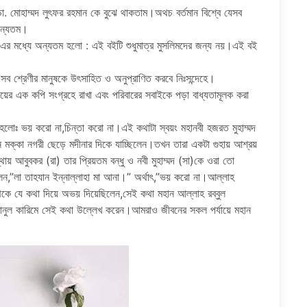
া. মোহাম্মদ লুৎফর রহমান কে বুঝে থাকতাম।অথচ বর্তমান বিশ্বে যেসব
অন্যতম।
এর মধ্যে অন্যতম হলো : এই বইটি শুধুমাত্র মুসলিমদের জন্য নয়।এই বই
 সব শ্রেণীর মানুষকে উৎসাহিত ও অনুপ্রাণিত করবে নিঃসন্দেহে।
 এক কপি সংগ্রহে রাখা এবং পরিবারের সবাইকে পড়া বাধ্যতামূলক করা
হলোঃ ভয় করো না,চিন্তা করো না।এই কথাটা স্বয়ং মহানবী হজরত মুহাম্মদ
থান মক্কা নগরী ছেড়ে মদীনার দিকে যাচ্ছিলেন।তখন তারা একটা গুহায় আশ্রয়
 আবুবকর (রা) তার প্রিয়তম বন্ধু ও নবী মুহাম্মদ (সা)কে ওরা তো
লেন,”লা তাহযান ইন্নাল্লাহা মা আনা।” অর্থাৎ,”ভয় করো না।আল্লাহ
িকে যে কথা দিয়ে অভয় দিয়েছিলেন,সেই কথা মহান আল্লাহ রব্বুল
ুরানুল কারিমে সেই কথা উল্লেখ করেন।আমরাও জীবনের সকল পর্যায়ে মহান
।