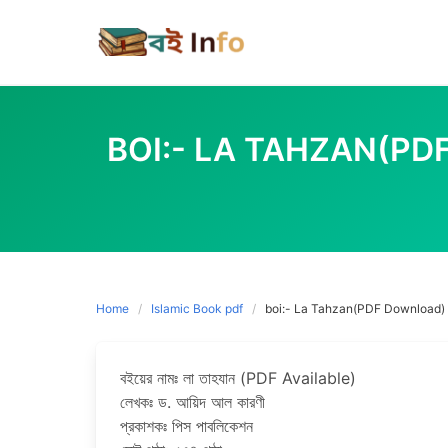
Skip
to
content
BOI:- LA TAHZAN(PDF 
Home
Islamic Book pdf
boi:- La Tahzan(PDF Download) by D
বইয়ের নামঃ লা তাহযান (PDF Available)
লেখকঃ ড. আয়িদ আল কারণী
প্রকাশকঃ পিস পাবলিকেশন