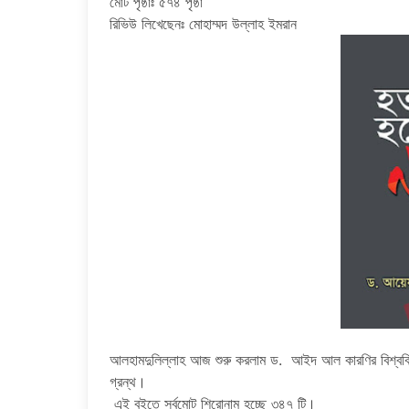
মোট পৃষ্ঠাঃ ৫৭৪ পৃষ্ঠা
রিভিউ লিখেছেনঃ মোহাম্মদ উল্লাহ ইমরান
আলহামদুলিল্লাহ আজ শুরু করলাম ড. আইদ আল কারণির বিশ্ববি
গ্রন্থ।
এই বইতে সর্বমোট শিরোনাম হচ্ছে ৩৪৭ টি।