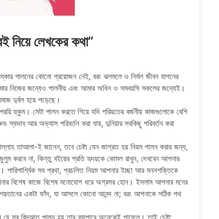
 বই নিয়ে লেখকের কথা”
স্কার পালনের কোনাে প্রয়ােজন নেই, বরং ঝলমলে ও নির্মল জীবন যাপনের
 আমার নিজের জন্যেও পালনীয় এবং আমার অধিন ও সমবয়সি সকলের জন্যেই।
াজ দুর্বল হয়ে পড়েছে।
রয়ি হুকুম। সেটা পালন করতে গিয়ে যদি শরিয়তের বর্জনীয় কাজগুলােকে বেশি
রুন৷ স্বভাব আর অভ্যাস পরিবর্তন করা যায়, দুনিয়ার সবকিছু পরিবর্তন করা
 আল্লাহ তাআলা-ই জানেন, তবে চেষ্টা যেন জাগ্রত হয় নিয়ম পালন করার জন্য,
ুলুম করবে না, কিন্তু বইয়ের প্রতি হৃদয়কে কোমল রাখুন, দেখবেন আপনার
 পারিপার্শ্বিক সব প্রথা, প্রচলিত নিয়ম আপনার ইচ্ছা আর মননশক্তিকে
আপনার বিশেষ কাজে বিশেষ মনােযােগ ধরে অগ্রসর হােন। ইসলাম আপনার মনের
্র শয়তানের একটা ফাঁদ, যা আসলে কোনাে আনন্দ না; বরং আপনাকে সঠিক পথ
রে যে সব বিদআত পালন হয় তার ব্যাপারে অনেকেই গাফেল। তাই চেষ্টা