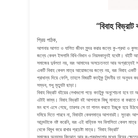
“বিবাহ বিভ্রাট
প্রিয় পাঠক,
আপনার আগত ও যাপিত জীবন সুন্দর করার জন্যে কু-প্রথা ও কুসং
জন্যে কেবল ইসলামি বিধি-বিধান ও নিয়মকানুনই যথেষ্ট। বইটি
সমাজের দুর্বলতা নয়, বরং আমাদের অসচেতনতা আর অগ্রাহ্যেই সম
একটি বিবাহ কেবল মাত্র আয়ােজনের জন্যে নয়, বরং বিবাহ একটি শ
প্রাধান্য দিয়ে ফেলি, তাহলে বিষয়টি কতটুকু নিন্দনীয় তা অনুভব ক
সম্ভব, শুধু মৃত্যুটা ছাড়া।
বিবাহ বিভ্রাট বইয়ের লেখাগুলাে পড়ে কতটুকু অনুশােচনা হবে তা
এটাই কাম্য। বিবাহ বিভ্রাট বই আপনাকে কিছু মানাতে বা করাতে জ
মন বশে এসে গেছে, তারপর সে তা পালন করতে ইচ্ছুক হয়ে উঠবে।
দমিয়ে দিতে পারবে না, বিবাহটা কেবলমাত্র আপনারই। সুতরাং 
আনন্দটাকে নষ্ট করেনি, বরং এই বাহ্যিক সব বিলাসিতা কেবল মাত
থেকে বিমুখ করে রাখার প্রচেষ্টা মাত্র। ‘বিবাহ বিভ্রাট’
সমাজের অন্যসব বিদআত আর কু-প্রথাগুলাের মধ্যে বিয়ের ক্ষেত্