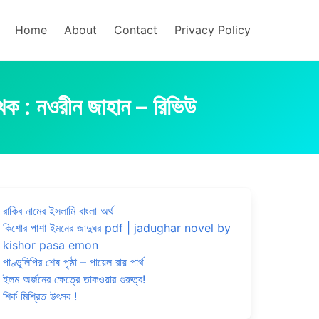
Home
About
Contact
Privacy Policy
 নওরীন জাহান – রিভিউ
রাকিব নামের ইসলামি বাংলা অর্থ
কিশোর পাশা ইমনের জাদুঘর pdf | jadughar novel by
kishor pasa emon
পাণ্ডুলিপির শেষ পৃষ্ঠা – পায়েল রায় পার্থ
ইলম অর্জনের ক্ষেত্রে তাকওয়ার গুরুত্ব!
শির্ক মিশ্রিত উৎসব !