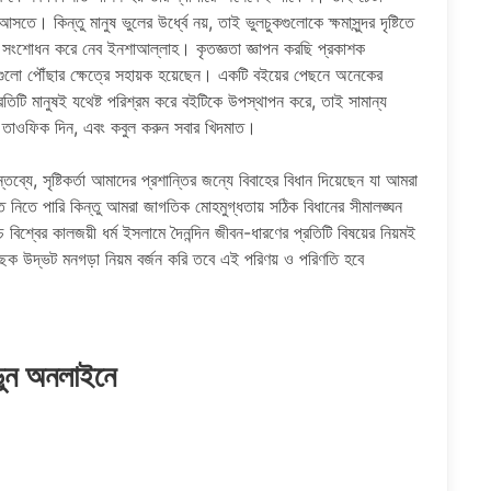
 কিন্তু মানুষ ভুলের উর্ধ্বে নয়, তাই ভুলচুকগুলােকে ক্ষমাসুন্দর দৃষ্টিতে
 সংশােধন করে নেব ইনশাআল্লাহ। কৃতজ্ঞতা জ্ঞাপন করছি প্রকাশক
গুলাে পৌঁছার ক্ষেত্রে সহায়ক হয়েছেন। একটি বইয়ের পেছনে অনেকের
তিটি মানুষই যথেষ্ট পরিশ্রম করে বইটিকে উপস্থাপন করে, তাই সামান্য
ে তাওফিক দিন, এবং কবুল করুন সবার খিদমাত।
যে, সৃষ্টিকর্তা আমাদের প্রশান্তির জন্যে বিবাহের বিধান দিয়েছেন যা আমরা
নিতে পারি কিন্তু আমরা জাগতিক মোহমুগ্ধতায় সঠিক বিধানের সীমালঙ্ঘন
বিশ্বের কালজয়ী ধর্ম ইসলামে দৈনন্দিন জীবন-ধারণের প্রতিটি বিষয়ের নিয়মই
্ছিক উদ্ভট মনগড়া নিয়ম বর্জন করি তবে এই পরিণয় ও পরিণতি হবে
ড়ুন অনলাইনে