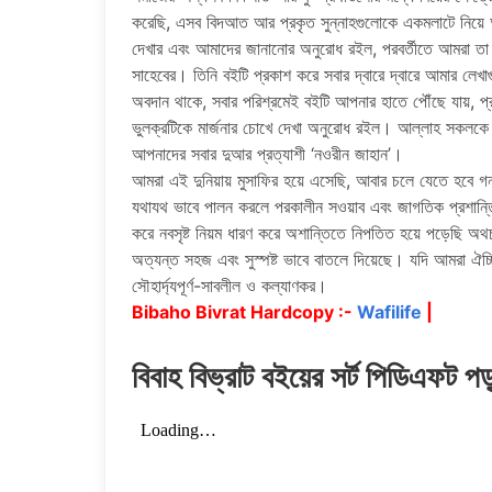
করেছি, এসব বিদআত আর প্রকৃত সুন্নাহগুলােকে একমলাটে নিয়ে আসতে।
দেখার এবং আমাদের জানানাের অনুরােধ রইল, পরবর্তীতে আমরা তা
সাহেবের। তিনি বইটি প্রকাশ করে সবার দ্বারে দ্বারে আমার লেখা
অবদান থাকে, সবার পরিশ্রমেই বইটি আপনার হাতে পৌঁছে যায়, প্র
ভুলক্রটিকে মার্জনার চোখে দেখা অনুরােধ রইল। আল্লাহ সকলক
আপনাদের সবার দুআর প্রত্যাশী ‘নওরীন জাহান’।
আমরা এই দুনিয়ায় মুসাফির হয়ে এসেছি, আবার চলে যেতে হবে গন্তব্
যথাযথ ভাবে পালন করলে পরকালীন সওয়াব এবং জাগতিক প্রশান্তি 
করে নবসৃষ্ট নিয়ম ধারণ করে অশান্তিতে নিপতিত হয়ে পড়েছি অথচ 
অত্যন্ত সহজ এবং সুস্পষ্ট ভাবে বাতলে দিয়েছে। যদি আমরা ঐচ
সৌহার্দ্যপূর্ণ-সাবলীল ও কল্যাণকর।
Bibaho Bivrat Hardcopy :-
Wafilife
|
বিবাহ বিভ্রাট বইয়ের সর্ট পিডিএফট প