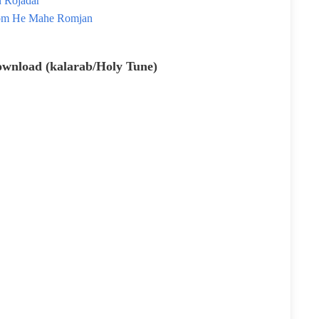
n Rojadar
gotom He Mahe Romjan
nload (kalarab/Holy Tune)