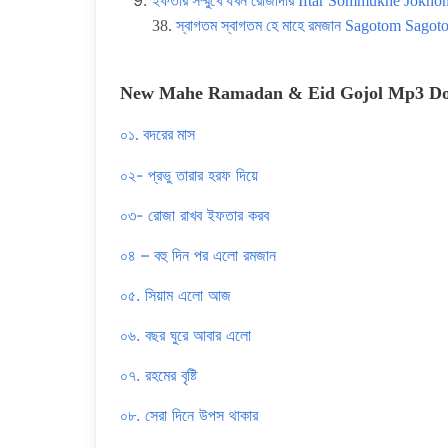
ইফতার সম্মুখে যখন রোজাদার Iftar Sommukhe Jokho
38.
স্বাগতম স্বাগতম হে মাহে রমজান Sagotom Sa
New Mahe Ramadan & Eid Gojol Mp3 Dow
০১. বদরের মাস
০২- প্রভু তারার হরফ দিয়ে
০৩- রোজা রাখব ইফতার করব
০৪ – বহু দিন পর এলো রমজান
০৫. সিয়াম এলো আজ
০৬. বছর ঘুরে আবার এলো
০৭. রহমের বৃষ্টি
০৮. সেরা দিনে উপস থাকার