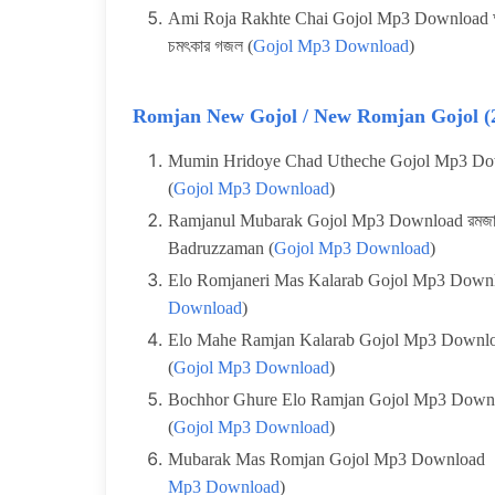
Ami Roja Rakhte Chai Gojol Mp3 Download আমি 
চমৎকার গজল (
Gojol Mp3 Download
)
Romjan New Gojol / New Romjan Gojol (
Mumin Hridoye Chad Utheche Gojol Mp3 Dow
(
Gojol Mp3 Download
)
Ramjanul Mubarak Gojol Mp3 Download রমজা
Badruzzaman (
Gojol Mp3 Download
)
Elo Romjaneri Mas Kalarab Gojol Mp3 Downlo
Download
)
Elo Mahe Ramjan Kalarab Gojol Mp3 Download 
(
Gojol Mp3 Download
)
Bochhor Ghure Elo Ramjan Gojol Mp3 Downlo
(
Gojol Mp3 Download
)
Mubarak Mas Romjan Gojol Mp3 Download । ম
Mp3 Download
)