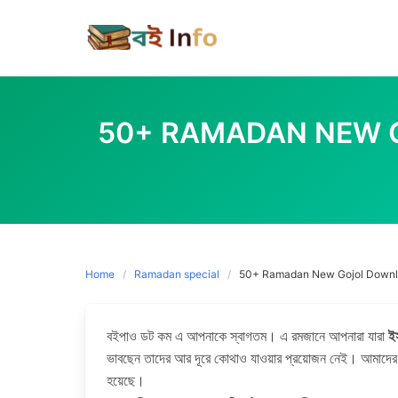
Skip
to
content
50+ RAMADAN NEW GOJO
Home
Ramadan special
50+ Ramadan New Gojol Download M
বইপাও ডট কম এ আপনাকে স্বাগতম। এ রমজানে আপনারা যারা
ই
ভাবছেন তাদের আর দূরে কোথাও যাওয়ার প্রয়োজন নেই। আমাদের
হয়েছে।