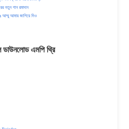
নতুন গান রমাদান
মু আমায় জাগিয়ে দিও
ল ডাউনলোড এমপি থ্রি