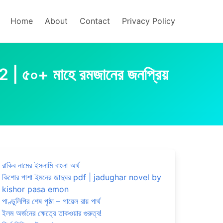
Home
About
Contact
Privacy Policy
মাহে রমজানের জনপ্রিয়
রাকিব নামের ইসলামি বাংলা অর্থ
কিশোর পাশা ইমনের জাদুঘর pdf | jadughar novel by
kishor pasa emon
পাণ্ডুলিপির শেষ পৃষ্ঠা – পায়েল রায় পার্থ
ইলম অর্জনের ক্ষেত্রে তাকওয়ার গুরুত্ব!