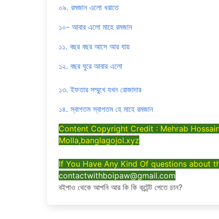
০৯. রমজান এলো ধরাতে
১০- আবার এলো মাহে রমজান
১১. বছর বছর আসে আর যায়
১২. বছর ঘুরে আবার এলো
১৩. ইফতার সম্মুখে যখন রোজাদার
১৪. স্বাগতম স্বাগতম হে মাহে রমজান
Content Copyright Credit : Mehrab Hossain
Molla,banglagojol.xyz
If You Have Any Kind Of questions about thi
contactwithboipaw@gmail.com
বইপাও থেকে আপনি আর কি কি কন্টেন্ট পেতে চান?