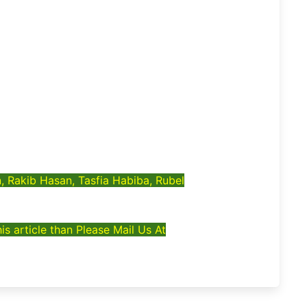
, Rakib Hasan, Tasfia Habiba, Rubel
s article than Please Mail Us At