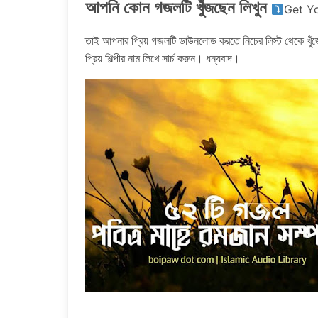
আপনি কোন গজলটি খুঁজছেন লিখুন
Get Y
তাই আপনার প্রিয় গজলটি ডাউনলোড করতে নিচের লিস্ট থেকে খুঁজ
প্রিয় শিল্পীর নাম লিখে সার্চ করুন। ধন্যবাদ।