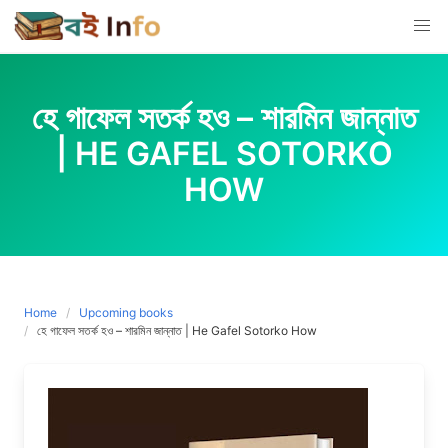
Skip
to
content
হে গাফেল সতর্ক হও – শারমিন জান্নাত
| HE GAFEL SOTORKO
HOW
Home
Upcoming books
হে গাফেল সতর্ক হও – শারমিন জান্নাত | He Gafel Sotorko How