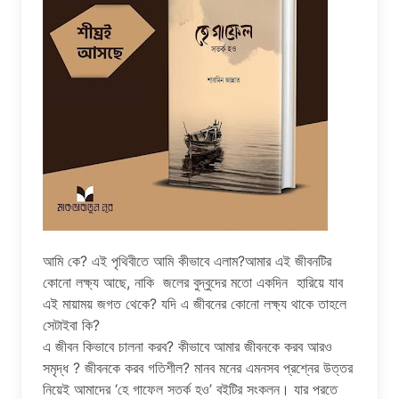
আমি কে? এই পৃথিবীতে আমি কীভাবে এলাম?আমার এই জীবনটির
কোনো লক্ষ্য আছে, নাকি জলের বুদ্বুদের মতো একদিন হারিয়ে যাব
এই মায়াময় জগত থেকে? যদি এ জীবনের কোনো লক্ষ্য থাকে তাহলে
সেটাইবা কি?
এ জীবন কিভাবে চালনা করব? কীভাবে আমার জীবনকে করব আরও
সমৃদ্ধ ? জীবনকে করব গতিশীল? মানব মনের এমনসব প্রশ্নের উত্তর
নিয়েই আমাদের ‘হে গাফেল সতর্ক হও’ বইটির সংকলন। যার পরতে