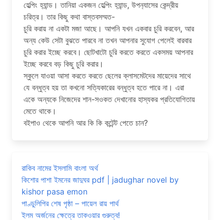
হেল্পিং হ‍্যান্ড। তানিয়া একজন হেল্পিং হ‍্যান্ড, উপন‍্যাসের কেন্দ্রীয়
চরিত্র। তার কিছু কথা বাস্তবসম্মত-
চুরি করায় না একটা মজা আছে। আপনি যখন একবার চুরি করবেন, আর
অন্য কেউ সেটা বুঝতে পারবে না তখন আপনার সুযোগ পেলেই বারবার
চুরি করার ইচ্ছে করবে। ছোটখাটো চুরি করতে করতে একসময় আপনার
ইচ্ছে করবে বড় কিছু চুরি করার।
স্কুলে যাওয়া আসা করতে করতে ছেলের ক্লাসমেটদের মায়েদের সাথে
যে বন্ধুত্ব হয় তা কখনো সত্যিকারের বন্ধুত্ব হতে পারে না। এরা
একে অন্যকে নিজেদের শান-সওকত দেখানোর হাস্যকর প্রতিযোগিতায়
মেতে থাকে।
বইপাও থেকে আপনি আর কি কি কন্টেন্ট পেতে চান?
রাকিব নামের ইসলামি বাংলা অর্থ
কিশোর পাশা ইমনের জাদুঘর pdf | jadughar novel by
kishor pasa emon
পাণ্ডুলিপির শেষ পৃষ্ঠা – পায়েল রায় পার্থ
ইলম অর্জনের ক্ষেত্রে তাকওয়ার গুরুত্ব!