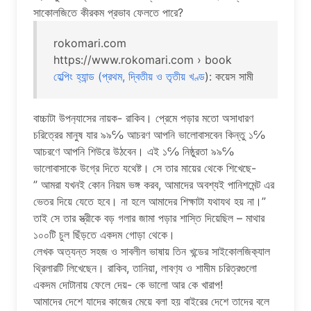
সাকোলজিতে কীরকম প্রভাব ফেলতে পারে?
rokomari.com
https://www.rokomari.com › book
হেল্পিং হ্যান্ড (প্রথম, দ্বিতীয় ও তৃতীয় খণ্ড
): কয়েস সামী
বাচ্চাটা উপন‍্যাসের নায়ক- রাকিব। প্রেমে পড়ার মতো অসাধারণ
চরিত্রের মানুষ যার ৯৯℅ আচরণ আপনি ভালোবাসবেন কিন্তু ১℅
আচরণে আপনি শিউরে উঠবেন। এই ১℅ নিষ্ঠুরতা ৯৯℅
ভালোবাসাকে উগ্রে দিতে যথেষ্ট। সে তার মায়ের থেকে শিখেছে-
” আমরা যখনই কোন নিয়ম ভঙ্গ করব, আমাদের অবশ্যই পানিশমেন্ট এর
ভেতর দিয়ে যেতে হবে। না হলে আমাদের শিক্ষাটা যথাযথ হয় না।”
তাই সে তার স্ত্রীকে বড় গলার জামা পড়ার শাস্তি দিয়েছিল – মাথার
১০০টি চুল ছিঁড়তে একদম গোড়া থেকে।
লেখক অত্যন্ত সহজ ও সাবলীল ভাষায় তিন খন্ডের সাইকোলজিক‍্যাল
থ্রিলারটি লিখেছেন। রাকিব, তানিয়া, লাবণ‍্য ও শামীম চরিত্রগুলো
একদম দোটানায় ফেলে দেয়- কে ভালো আর কে খারাপ!
আমাদের দেশে যাদের কাজের মেয়ে বলা হয় বাইরের দেশে তাদের বলে