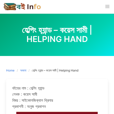
Skip
to
content
হেল্পিং হ‍্যান্ড – কয়েস সামী |
HELPING HAND
Home
অজানা
হেল্পিং হ‍্যান্ড – কয়েস সামী | Helping Hand
বইয়ের নাম : হেল্পিং হ‍্যান্ড
লেখক : কয়েস সামী
বিষয় : সাইকোলজিক‍্যাল থ্রিলার
প্রকাশনী : অনুজ প্রকাশন