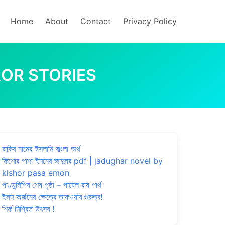
Home
About
Contact
Privacy Policy
HORROR STORIES
রাকিব নামের ইসলামি বাংলা অর্থ
কিশোর পাশা ইমনের জাদুঘর pdf | jadughar novel by
kishor pasa emon
পাণ্ডুলিপির শেষ পৃষ্ঠা – পায়েল রায় পার্থ
ইলম অর্জনের ক্ষেত্রে তাকওয়ার গুরুত্ব!
শির্ক মিশ্রিত উৎসব !