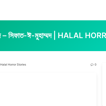
োরিজ – সিফাত-ঈ-মুহাম্মদ | HALAL 
দ | Halal Horror Stories
0