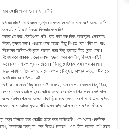
হরর স্টোরি আবার হালাল হয় নাকি?
বইয়ের নামটা দেখে এমন প্রশ্ন যে কারও মনেই আসবে, এটা আমরা জানি।
শুরুতেই তাই এই বিষয়টা ক্লিয়ার করে নিই।
আমরা যে হরর স্টোরিগুলো পড়ি, তার সবই কাল্পনিক, অবাস্তব, সেইসাথে
শিরক, কুফরে ভরা। এগুলো পড়ে আমরা কিছু শিখতে তো পারিই না, বরং
নিজেদের আকিদা-বিশ্বাসে অনেক সময় কিছু ভ্রান্ত বিষয় ঢুকে পড়ে।
বিশেষ করে বাচ্চাকাচ্চাদের কোমল হৃদয়ে এসব কাল্পনিক, বীভৎস কাহিনী
অনেক সময় খারাপ প্রভাব ফেলে। কিন্তু সেইসাথে এসব প্যারানরমাল
কাণ্ডকারখানা নিয়ে আমাদের যে ব্যাপক কৌতূহল, আগ্রহ আছে, এটাও তো
অস্বীকার করার উপায় নেই।
তাই আমরা এমন কিছু করার চেষ্টা করলাম, যেখানে প্যারানরমাল কিছু বিষয়,
রহস্য, সত্য ঘটনাকে হরর স্টোরির মতো করে উপস্থাপন করব, সেই সাথে
এসব ঘটনার পেছনের আসল কারণ খুঁজে বের করব। সাথে সাথে এসব ঘটনার
য়ার করব, যাতে আমরা বুঝতে পারি এসব ঘটনা আসলে কেন ঘটছে, কীভাবে
িন্ন সত্য ঘটনাকে হরর স্টোরির মতো করে সাজিয়েছি। লেখাগুলো একদিকে
র কারণ, ইসলামের অবস্থান এসব বিষয়ও জানাবে। এক ঢিলে অনেক পাখি মারার