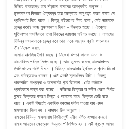
মিলিয়ে কাতারবদ্ধ হয়ে দাঁড়ানো নামাযের আবশ্যকীয় অনুসঙ্গ ।
মুসলমানগণ কিভাবে ঐক্যবদ্ধ হয়ে আল্লাহর আনুগত্য করবে নামায সে
প্রশিক্ষণই দিয়ে থাকে । কিন্তু পরিতাপের বিষয় হলো , সেই নামাযকে
কেন্দ্র করেই আজ মুসলমানগণ দ্বিধা – বিভক্ত হচ্ছে । ঐক্যের
সূতিকাগার মাসজিদকে তারা বিবাদের জায়গায় পরিণত করছে । নামাযের
বিভিন্ন মাসআলাকে কেন্দ্র করে তারা একে অন্যের প্রতি ফাতওয়ার
তীর নিক্ষেপ করছে ।
আলাদা মাসজিদ তৈরি করছে । নিজেরা ঝগড়া ফাসাদ এমন কি
মারামারিতে পর্যন্ত লিপ্ত হচ্ছে । তারা ভুলতে বসেছে মাসআলাগত
ইখতিলাফের শরঈ সীমানা । বিভিন্ন মাসআলায় ইখতিলাফ পূর্বেও ছিলো
এবং ভবিষ্যতেও থাকবে । এটা একটি স্বতঃসিদ্ধ রীতি । কিন্তু
পারস্পরিক অশ্রদ্ধা ও অসম্মানটা পূর্বে ছিলোনা , যেটা বর্তমানে
প্রকটভাবে লক্ষ্য করা যাচ্ছে । দলীলের ভিন্নতা বা দলীল থেকে নির্গত
বুঝের ভিন্নতার কারণে চিন্তা ও আমলের মাঝে ভিন্নতা তৈরি হতে
পারে । একটি বিষয়েই একাধিক রকমের দলীল পাওয়া যায় এমন
মাসআলাও বিরল নয় । নামাযও ঠিক অনুরূপ ।
নামাযের বিভিন্ন মাসআলায় বিপরীতমুখী দলীল বর্ণিত হওয়ার কারণে
নামায আদায়ের ক্ষেত্রেও ভিন্নতা পরিলক্ষিত হয় । এই গ্রন্থে আমরা