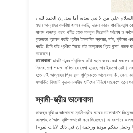
মহান আল্লাহর শুকরিয়া জ্ঞাপন করছি, দারুল কারার পাবলিকেশন্স 
সালাম অজস্র ধারায় বর্ষিত হোক মানকুল শিরোমণি সর্বশেষ ও সর্বশ্রে
কৃতজ্ঞতা প্রকাশ করছি প্রবীন ইসলামিক স্কলার, দাঈ, দ্বীনের একন
প্রতি, তিনি তাঁর প্রণীত “হতে চাই আল্লাহর প্রিয় বান্দা” নামক
করেছেন।
ভালোবাসা
” চারটি শব্দের গাঁথুনিতে আঁটা মহান রবের দেয়া সকলের
নিবন্ধ, গল্প-গ্রন্থ-কবিতা যে লেখা হয়েছে তার ইয়ত্তা নেই। স
হতে চাই আল্লাহর প্রিয় বান্দা পুস্তিকাতে ভালোবাসা কী, কেন, ক
সম্পর্কিত বিষয়াদি কুরআন-সহীহ হাদীসের নিরিখে সংক্ষেপে তুলে ধ
স্বামী-স্ত্রীর ভালোবাসা
ভাবছেন বুঝি এ ভালোবাসা স্বামী-স্ত্রীর মাঝের ভালোবাসা? নিঃসন
আল্লাহ তা’আলা সৃষ্টিগতভাবেই করে দিয়েছেন। এ ব্যাপারে আল্ল
(ومن آياته أن خلق لكم من أنفسكم أزواجا لتسكنوا إليها وجعل بينكم مودة ورحمة إن في ذلك لآيات لقوم