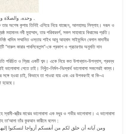
، وحده، والصلاة والسلام علي من لا نبي بعده، أما بعد. إن الحمد لله .
কে তার অশেষ কৃপায় তিনিই এগিয়ে নিয়ে যাচ্ছেন, আলহামদু লিল্লাহ। দরূদ ও
ষ্ঠ মহামানব নবী মুহাম্মাদ, তার পরিবারবর্গ, সকল সাহাবায়ে কিরামের প্রতি।
িষ্ঠ খাদিম সম্মানিত ওস্তায় শাইখ আবু আহমাদ সাইফুদ্দিন বেলাল মাদানীর
 বইটি “দারুল কারার পাবলিকেশন্স”-কে প্রকাশ ও প্রচারণার অনুমতি দান
 অতি পরিচিত ও প্রিয় একটি শব্দ। একে নিয়ে কত উপাখ্যান-উপন্যাস, প্রবন্ধ
বাই ভালোবাসা পেতে চাই। নিখুঁত-নির্মল-নিঃস্বার্থ ভালোবাসা সকলেরই কাম্য।
ার সঙ্গে হওয়া চাই, কিভাবে তা পাওয়া যায় এবং এর উপকরণই বা কি-এ
রা হয়েছে।
্দেহে স্বামী-স্ত্রীর মাঝের ভালোবাসা এক মধুর ও গভীর ভালোবাসা। এ ভালোবাসা
াহ তা’আলা তাঁর কুরআন কারীমে বলেন :