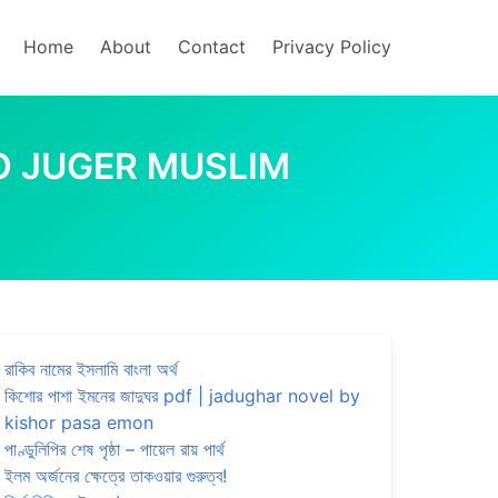
Home
About
Contact
Privacy Policy
| SHORNO JUGER MUSLIM
রাকিব নামের ইসলামি বাংলা অর্থ
কিশোর পাশা ইমনের জাদুঘর pdf | jadughar novel by
kishor pasa emon
পাণ্ডুলিপির শেষ পৃষ্ঠা – পায়েল রায় পার্থ
ইলম অর্জনের ক্ষেত্রে তাকওয়ার গুরুত্ব!