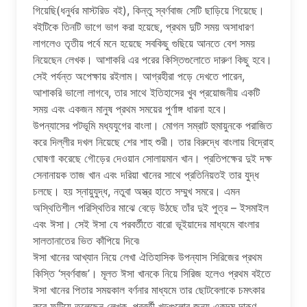
গিয়েছি(ধনুর্ধর মাস্টরিড বই), কিন্তু স্বর্ণবাজ সেটি ছাড়িয়ে গিয়েছে।
বইটিকে তিনটি ভাগে ভাগ করা হয়েছে, প্রথম দুটি সময় অসাধারণ
লাগলেও তৃতীয় পর্বে মনে হয়েছে সবকিছু গুছিয়ে আনতে বেশ সময়
নিয়েছেন লেখক। আশাকরি এর পরের কিস্তিগুলোতে দারুণ কিছু হবে।
সেই পর্যন্ত অপেক্ষায় রইলাম। আগ্রহীরা পড়ে দেখতে পারেন,
আশাকরি ভালো লাগবে, তার সাথে ইতিহাসের খুব প্রয়োজনীয় একটি
সময় এবং একজন মানুষ প্রথম সময়ের পুর্ণাঙ্গ ধারনা হবে।
উপন্যাসের পটভূমি মধ্যযুগের বাংলা। মোগল সম্রাট হুমায়ুনকে পরাজিত
করে দিল্লীর দখল নিয়েছে শের শাহ শুরী। তার বিরুদ্ধে বাংলায় বিদ্রোহ
ঘোষণা করেছে গৌড়ের দেওয়ান সোলায়মান খান। প্রতিপক্ষের দুই দক্ষ
সেনানায়ক তাজ খান এবং দরিয়া খানের সাথে প্রতিনিয়তই তার যুদ্ধ
চলছে। হয় স্নায়ুযুদ্ধ, নতুবা অস্ত্র হাতে সম্মুখ সমরে। এমন
অস্থিতিশীল পরিস্থিতির মাঝে বেড়ে উঠছে তাঁর দুই পুত্র – ইসমাইল
এবং ঈসা। সেই ঈসা যে পরবর্তীতে বারো ভূইয়াদের মাধ্যমে বাংলার
সালতানাতের ভিত কাঁপিয়ে দিবে৷
ঈসা খানের আখ্যান নিয়ে লেখা ঐতিহাসিক উপন্যাস সিরিজের প্রথম
কিস্তি ‘স্বর্ণবাজ’। মূলত ঈসা খানকে নিয়ে সিরিজ হলেও প্রথম বইতে
ঈসা খানের পিতার সময়কাল বর্ণনার মাধ্যমে তার ছোটবেলাকে চমৎকার
করে ফুটিয়ে তুলেছেন লেখক, পরবর্তী খন্ডগুলোর জন্য একদম দারূণ