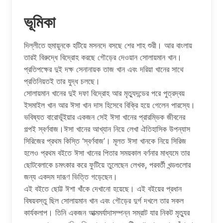
ভূমিকা
দিল্লীতে হুমায়ূনকে হটিয়ে মসনদে বসছে শের শাহ শুরী। আর বাংলায়
তারই বিরুদ্ধে বিদ্রোহ করছে গৌড়ের দেওয়ান সোলায়মান খান।
প্রতিপক্ষের দুই দক্ষ সেনানায়ক তাজ খান এবং দরিয়া খানের সাথে
প্রতিনিয়তই তার যুদ্ধ চলছে।
সোলায়মান খানের দুই দফা বিদ্রোহ আর মৃত্যুদন্ডের পরে পুত্রদ্বয়
ইসমাইল খান আর ঈসা খান দাস হিসেবে বিক্রি হয়ে গেলেন পারস্যে।
ভবিষ্যত বারোভূঁইয়ার একজন সেই ঈসা খানের প্রারম্ভিক জীবনের
গল্পই স্বর্ণবাজ।ঈসা খানের আখ্যান নিয়ে লেখা ঐতিহাসিক উপন্যাস
সিরিজের প্রথম কিস্তি ‘স্বর্ণবাজ’। মূলত ঈসা খানকে নিয়ে সিরিজ
হলেও প্রথম বইতে ঈসা খানের পিতার সময়কাল বর্ণনার মাধ্যমে তার
ছোটবেলাকে চমৎকার করে ফুটিয়ে তুলেছেন লেখক, পরবর্তী খন্ডগুলোর
জন্য একদম দারূণ ভিত্তি গড়েছেন।
এই বইতে ছোট্ট ঈশা খাঁকে দেখানো হয়েছে। এই বইয়ের প্রধান
বিষয়বস্তু ছিল সোলায়মান খান এবং গৌড়ের দুর্গ দখলে তার সকল
কার্যকলাপ। তিনি একজন আত্মমর্যাদাসম্পন্ন সম্রাট যার নিকট মৃত্যুর