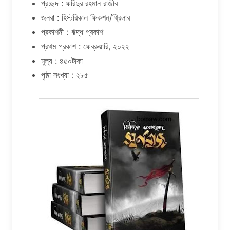
প্রচ্ছদ : ফরিদুর রহমান রাজীব
জনরা : হিস্টরিকাল ফিকশন/থ্রিলার
প্রকাশনী : ঋদ্ধ প্রকাশ
প্রথম প্রকাশ : ফেব্রুয়ারি, ২০২২
মুল্য : ৪৫০টাকা
পৃষ্ঠা সংখ্যা : ২৮৫