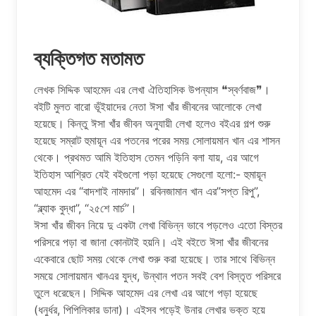
ব্যক্তিগত মতামত
লেখক সিদ্দিক আহমেদ এর লেখা ঐতিহাসিক উপন্যাস ❝স্বর্ণবাজ❞।
বইটি মুলত বারো ভূঁইয়াদের নেতা ঈসা খাঁর জীবনের আলোকে লেখা
হয়েছে। কিন্তু ঈসা খাঁর জীবন অনুযায়ী লেখা হলেও বইএর গল্প শুরু
হয়েছে সম্রাট হুমায়ূন এর পতনের পরের সময় সোলায়মান খান এর শাসন
থেকে। প্রথমত আমি ইতিহাস তেমন পড়িনি বলা যায়, এর আগে
ইতিহাস আশ্রিত যেই বইগুলো পড়া হয়েছে সেগুলো হলো:- হুমায়ূন
আহমেদ এর “বাদশাই নামদার”। রবিনজামান খান এর”সপ্ত রিপু”,
“ব্ল্যাক বুদ্ধা”, “২৫শে মার্চ”।
ঈসা খাঁর জীবন নিয়ে দু একটা লেখা বিভিন্ন ভাবে পড়লেও এতো বিস্তর
পরিসরে পড়া বা জানা কোনটাই হয়নি। এই বইতে ঈসা খাঁর জীবনের
একেবারে ছোট সময় থেকে লেখা শুরু করা হয়েছে। তার সাথে বিভিন্ন
সময়ে সোলায়মান খানএর যুদ্ধ, উন্থান পতন সবই বেশ বিস্তৃত পরিসরে
তুলে ধরেছেন। সিদ্দিক আহমেদ এর লেখা এর আগে পড়া হয়েছে
(ধনুর্ধর, পিপিলিকার ডানা)। এইসব পড়েই উনার লেখার ভক্ত হয়ে