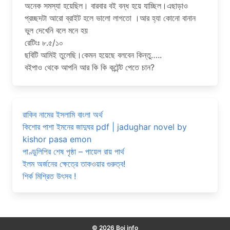
অনেক সমস্যা হয়েছিল। বারবার বই বন্ধ হয়ে যাচ্ছিল।এছাড়াও
প্রচ্ছদটা আরো ব্রাইট হলে ভালো লাগতো ।আর হ্যা কোনো বানান
ভুল দেখেনি বলে মনে হয়
রেটিংঃ ৮.৫/১০
ছবিটি আমিই তুলেছি।কেমন হয়েছে বলবেন কিন্তু…..
বইপাও থেকে আপনি আর কি কি কন্টেন্ট পেতে চান?
রাকিব নামের ইসলামি বাংলা অর্থ
কিশোর পাশা ইমনের জাদুঘর pdf | jadughar novel by
kishor pasa emon
পাণ্ডুলিপির শেষ পৃষ্ঠা – পায়েল রায় পার্থ
ইলম অর্জনের ক্ষেত্রে তাকওয়ার গুরুত্ব!
শির্ক মিশ্রিত উৎসব !
© 2026 Boi info