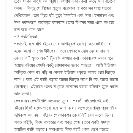
চেয়ে সম্মান অত্যাধিক প্রিয়। বাংলায় একটি কথা আছে জান বাঁচানো
ফরজ। কিন্তু সে নিজের মৃত্যুর পরোয়ানা না করে সব সময় সততা
দেখিয়েছেন।তার প্রিয় দুই পুত্র ইসমাইল এবং ঈশা।ইসমাইল এবং
ঈশা পরস্পরকে অত্যন্ত ভালবাসে।তারা বিপদের সময় একে অপরের
ঢাল হয়ে পাশে থাকে
পাঠ প্রতিক্রিয়া
প্রথমেই বলে রাখি বইয়ের শেষ আশানুরূপ হয়নি। অনেকটাই শেষ
হয়েও হলো না শেষ টাইপের। তবে লেখককে দোষ দেওয়া যায় না
কেননা এটি মূলত একটি ট্রিলজি হওয়ার কথা।তারপরেও আমার মনে
হয়েছে বইয়ের শেষটা একটু রোমাঞ্চকর হলেও পারতো। আমি ইতিহাস
আশ্রিত কোন বই পড়ি না কেননা ইতিহাস পড়তে আমার চরম বিরক্ত
লাগে। তবে এই বইটি পড়তে আমার বিরক্ত লাগে নি বরং আরো ভালো
লেগেছে। এইভাবে গল্পের মাধ্যমে আমাদের বইতে ইতিহাস তুলে ধরলে
ভাল হতো।
লেখক এর লেখনীশৈলি অত্যন্ত সুন্দর। পরবর্তী বইমেলাতেই এই
বইয়ের দ্বিতীয় খন্ড পাবো বলে আশা করি। এক্ষেত্রে ঋদ্ধ প্রকাশনীর
ভূমিকাও কম নয়। বইয়ের প্রোডাকশন কোয়ালিটি বেশ ভালো ছিল।
শক্ত বাইন্ডি, ক্রিম কালারের এবং শক্ত পেজ।তবে একটা সমস্যা
হয়েছিল বইটি পড়তে। মাঝখানের দিকে বইটি খোলা রেখে পড়তে