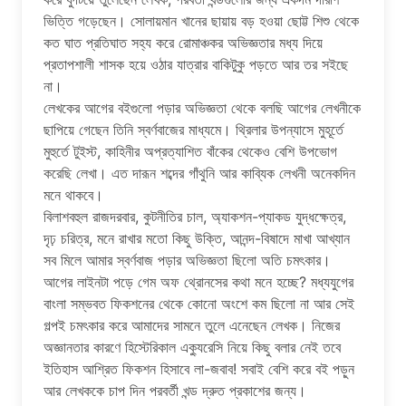
ভিত্তি গড়েছেন। সোলায়মান খানের ছায়ায় বড় হওয়া ছোট্ট শিশু থেকে
কত ঘাত প্রতিঘাত সহ্য করে রোমাঞ্চকর অভিজ্ঞতার মধ্য দিয়ে
প্রতাপশালী শাসক হয়ে ওঠার যাত্রার বাকিটুকু পড়তে আর তর সইছে
না।
লেখকের আগের বইগুলো পড়ার অভিজ্ঞতা থেকে বলছি আগের লেখনীকে
ছাপিয়ে গেছেন তিনি স্বর্ণবাজের মাধ্যমে। থ্রিলার উপন্যাসে মুহূর্তে
মুহুর্তে টুইস্ট, কাহিনীর অপ্রত্যাশিত বাঁকের থেকেও বেশি উপভোগ
করেছি লেখা। এত দারূন শব্দের গাঁথুনি আর কাব্যিক লেখনী অনেকদিন
মনে থাকবে।
বিলাশবহুল রাজদরবার, কুটনীতির চাল, অ্যাকশন-প্যাকড যুদ্ধক্ষেত্র,
দৃঢ় চরিত্র, মনে রাখার মতো কিছু উক্তি, আনন্দ-বিষাদে মাখা আখ্যান
সব মিলে আমার স্বর্ণবাজ পড়ার অভিজ্ঞতা ছিলো অতি চমৎকার।
আগের লাইনটা পড়ে গেম অফ থ্রোনসের কথা মনে হচ্ছে? মধ্যযুগের
বাংলা সম্ভবত ফিকশনের থেকে কোনো অংশে কম ছিলো না আর সেই
গল্পই চমৎকার করে আমাদের সামনে তুলে এনেছেন লেখক। নিজের
অজ্ঞানতার কারণে হিস্টেরিকাল এক্যুরেসি নিয়ে কিছু বলার নেই তবে
ইতিহাস আশ্রিত ফিকশন হিসাবে লা-জবাব! সবাই বেশি করে বই পড়ুন
আর লেখককে চাপ দিন পরবর্তী খন্ড দ্রুত প্রকাশের জন্য।