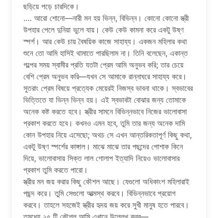
ছড়িয়ে পড়ে চারদিকে।
…. আরো শোনো—নারী মন হয় ভিন্ন, বিভিন্ন। কোনো কোনো স্ত্রী
উপহার পেলে দুনিয়া ভুলে যায়। কেউ কেউ কামনা করে একটু উষ্ণ
স্পর্শ। আর কেউ চায় বৈষয়িক কাজে সাহায্য। একজন মহিলার কথা
শুনে তো আমি হাসিই থামাতে পারছিলাম না। তিনি বলেছেন, একান্ত
গল্পের সময় স্বামীর প্রতি যতটা প্রেম আমি অনুভব করি; তার চেয়ে
বেশি প্রেম অনুভব করি—যখন সে আমাকে রান্নাঘরে সাহায্য করে।
সুতরাং প্রেম বিষয়ে প্রত্যেক মেয়েরই নিজস্ব ভাবনা থাকে। স্বভাবের
ভিত্তিতে যা ভিন্ন ভিন্ন হয়। এই স্বভাবটা বোঝার জন্য তোমাকে
অনেক কষ্ট করতে হবে। স্ত্রীর সামনে বিভিন্নভাবে নিজের ভালোবাসা
প্রকাশ করতে হবে। কখনও এমন হবে, তুমি তার জন্য অনেক দামি
কোন উপহার নিয়ে এসেছো; অথচ সে এখন আন্তরিকতাপূর্ণ কিছু কথা,
একটু উষ্ণ স্পর্শের কাঙ্গাল। মাঝে মাঝে তার পছন্দের পোশাক কিনে
দিয়ে, ভালোবাসায় সিক্ত লাল গোলাপ ইত্যাদি নিয়েও ভালোবাসার
প্রকাশ তুমি করতে পারো।
স্ত্রীর মন জয় করার কিছু কৌশল আছে। যেগুলো অধিকাংশ মহিলারাই
পছন্দ করে। তুমি সেগুলো আত্মস্থ করবে। বিভিন্নভাবে প্রয়োগ
করবে। তাহলে সহজেই স্ত্রীর হৃদয় জয় করে সুখী মানুষ হতে পারবে।
তন্মধ্যে ২৫ টি কৌশল আমি এখানে উল্লেখ করব—