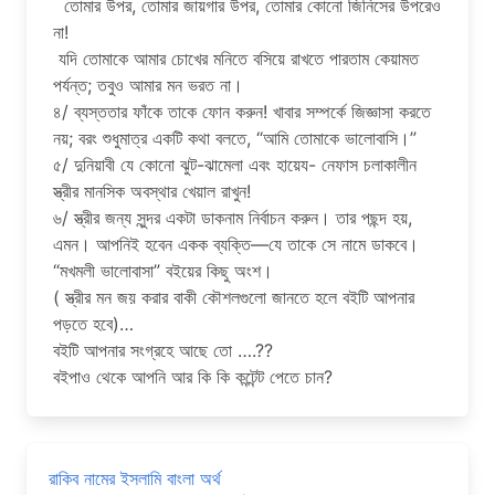
তোমার উপর, তোমার জায়গার উপর, তোমার কোনো জিনিসের উপরেও
না!
যদি তোমাকে আমার চোখের মনিতে বসিয়ে রাখতে পারতাম কেয়ামত
পর্যন্ত; তবুও আমার মন ভরত না।
৪/ ব্যস্ততার ফাঁকে তাকে ফোন করুন! খাবার সম্পর্কে জিজ্ঞাসা করতে
নয়; বরং শুধুমাত্র একটি কথা বলতে, “আমি তোমাকে ভালোবাসি।”
৫/ দুনিয়াবী যে কোনো ঝুট-ঝামেলা এবং হায়েয- নেফাস চলাকালীন
স্ত্রীর মানসিক অবস্থার খেয়াল রাখুন!
৬/ স্ত্রীর জন্য সুন্দর একটা ডাকনাম নির্বাচন করুন। তার পছন্দ হয়,
এমন। আপনিই হবেন একক ব্যক্তি—যে তাকে সে নামে ডাকবে।
“মখমলী ভালোবাসা” বইয়ের কিছু অংশ।
( স্ত্রীর মন জয় করার বাকী কৌশলগুলো জানতে হলে বইটি আপনার
পড়তে হবে)…
বইটি আপনার সংগ্রহে আছে তো ….??
বইপাও থেকে আপনি আর কি কি কন্টেন্ট পেতে চান?
রাকিব নামের ইসলামি বাংলা অর্থ