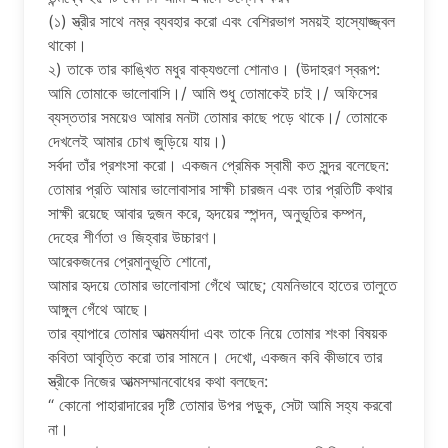
(১) স্ত্রীর সাথে নম্র ব্যবহার করো এবং বেশিরভাগ সময়ই হাস্যোজ্জ্বল
থাকো।
২) তাকে তার কাঙ্খিত মধুর বাক্যগুলো শোনাও। (উদাহরণ স্বরূপ:
আমি তোমাকে ভালোবাসি।/ আমি শুধু তোমাকেই চাই।/ অফিসের
ব্যস্ততার সময়েও আমার মনটা তোমার কাছে পড়ে থাকে।/ তোমাকে
দেখলেই আমার চোখ জুড়িয়ে যায়।)
সর্বদা তাঁর প্রশংসা করো। একজন প্রেমিক স্বামী কত সুন্দর বলেছেন:
তোমার প্রতি আমার ভালোবাসার সাক্ষী চারজন এবং তার প্রতিটি কথার
সাক্ষী রয়েছে আবার দুজন করে, হৃদয়ের স্পন্দন, অনুভূতির কম্পন,
দেহের শীর্ণতা ও জিহ্বার উচ্চারণ।
আরেকজনের প্রেমানুভূতি শোনো,
আমার হৃদয়ে তোমার ভালোবাসা গেঁথে আছে; যেমনিভাবে হাতের তালুতে
আঙ্গুল গেঁথে আছে।
তার ব্যাপারে তোমার আত্মমর্যাদা এবং তাকে নিয়ে তোমার শংকা বিষয়ক
কবিতা আবৃত্তি করো তার সামনে। দেখো, একজন কবি কীভাবে তার
স্ত্রীকে নিজের আত্মসম্মানবোধের কথা বলছেন:
“ কোনো পাহারাদারের দৃষ্টি তোমার উপর পড়ুক, সেটা আমি সহ্য করবো
না।