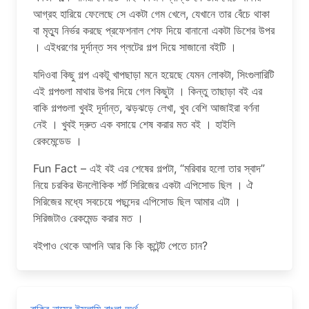
আগ্রহ হারিয়ে ফেলেছে সে একটা গেম খেলে, যেখানে তার বেঁচে থাকা
বা মৃত্যু নির্ভর করছে প্রফেশনাল শেফ দিয়ে বানানো একটা ডিশের উপর
। এইধরণের দূর্দান্ত সব প্লটের গল্প দিয়ে সাজানো বইটি ।
যদিওবা কিছু গল্প একটূ খাপছাড়া মনে হয়েছে যেমন লোকটা, সিংগুলারিটি
এই গল্পগুলা মাথার উপর দিয়ে গেল কিছুটা । কিন্তু তাছাড়া বই এর
বাকি গল্পগুলা খুবই দূর্দান্ত, ঝড়ঝড়ে লেখা, খুব বেশি আজাইরা বর্ণনা
নেই । খুবই দ্রুত এক বসায়ে শেষ করার মত বই । হাইলি
রেকমেন্ডেড ।
Fun Fact – এই বই এর শেষের গল্পটা, “মরিবার হলো তার স্বাদ”
নিয়ে চরকির ঊনলৌকিক শর্ট সিরিজের একটা এপিসোড ছিল । ঐ
সিরিজের মধ্যে সবচেয়ে পছন্দের এপিসোড ছিল আমার এটা ।
সিরিজটাও রেকমেন্ড করার মত ।
বইপাও থেকে আপনি আর কি কি কন্টেন্ট পেতে চান?