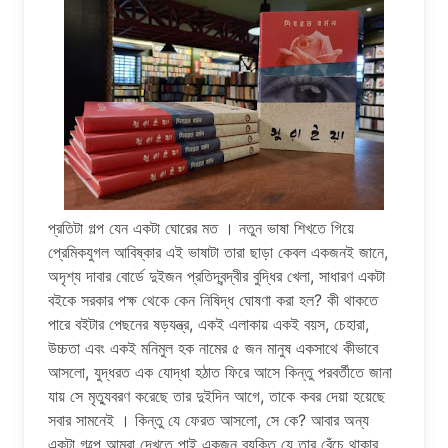
প্রতিটা গল্প যেন একটা ঘোরের মত । নতুন ভাষা শিখতে গিয়ে
প্রেমিকযুগল আবিষ্কার এই ভাষাটা তারা ছাড়া কেবল একজনই জানে,
অদৃশ্য দাবার বোর্ডে দুইজন প্রতিদ্বন্দ্বীর বুদ্ধির খেলা, সাধারণ একটা
বইকে সরকার পক্ষ থেকে কেন নিষিদ্ধ ঘোষণা করা হল? কী থাকতে
পারে বইটার পেছনের ষড়যন্ত্র, একই এলাকায় একই বয়স, চেহারা,
উচ্চতা এবং একই মনিমুল হক নামের ৫ জন মানুষ একসাথে কীভাবে
আসলো, যুদ্ধরত এক যোদ্ধা হঠাত ফিরে আসে কিন্তু পরবর্তীতে জানা
যায় সে মৃত্যুবরণ করেছে তার দুইদিন আগে, তাকে কবর দেয়া হয়েছে
সবার সামনেই । কিন্তু যে ফেরত আসলো, সে কে? আবার অন্য
একটা গল্পে আমরা দেখতে পাই একজন ব্যক্তি যে তার বেঁচে থাকার