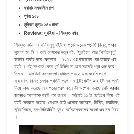
ঘরানাঃ সমকালীন গল্প
পৃষ্ঠাঃ ১২৮
মুদ্রিত মূল্যঃ ২৪০ টাকা
Review: সুরাইয়া – শিবব্রত বর্মন
শিবব্রত বর্মন এর বানিয়ালুলু বইটা সম্পর্কে অনেক শুনেছি কিন্তু পড়ার
সুযোগ হয় নি । তাই লেখকের নতুন বই, “সুরাইয়া” আর “বানিয়ালুলু”
দুইটাই অর্ডার করে ফেললাম । ২০২২ এর বইমেলায় বের হয়েছে এই
বইটি । বই সম্পর্কে কোন পূর্ব রিভিউ না শুনে সরাসরি পড়া শুরু করে
দিলাম । একটানা অনেকগুলা ছোটগল্প পড়তে একঘেয়েমি লাগে
সাধারণত, কিন্তু লেখক প্রতিটা গল্পে এত ইন্টারেস্টিং আর ইউনিক প্লট
নিয়ে কাজ করেছেন যে পরের গল্পে নতুন কী অপেক্ষা করছে সেটা জানার
জন্যেও আপনাকে বইটি ধরে রাখবে । সর্বমোট ১১ টা ছোটগল্প নিয়ে এই
বইটি সাজানো হয়েছে, যেখানে উঠে এসেছে ভালবাসা, মিস্ট্রি, ম্যাজিক,
সুরিয়ালিজম, নন-লিনিয়ারিটি, যুদ্ধ, অস্তিত্ববাদের সংকট এর মত বিষয়
।