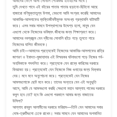
আমাদের ফেলে আসা সোনালি গৌরবময় ইতিহাসের সাথে।
তুমি দেখতে পাবে এই বইয়ের পাতায় পাতায় ছড়ানো-ছিটানো আছে
হাজারো মণিমুক্তাতুল্য উপমা, যেগুলো আমি সংগ্রহ করেছি আমাদের
আকাবির-আসলাফের ব্যক্তিজীবনীমূলক অসংখ্য গ্রন্থাবলি ঘাটাঘাটি
করে। এসব সবার সামনে উপস্থাপনের উদ্দেশ্য হলো, মানুষ যেন
এগুলো থেকে নিজেদের ভবিষ্যৎ জীবনের জন্য শিক্ষাগ্রহণ করে।
আমাদের নবপ্রজন্ম যেন দ্বীনের সোনালি ছাঁচে গড়ে তুলতে পারে
নিজেদের যাপিত জীবনকে।
আমি চাই—আমাদের প্রত্যেকেই নিজেদের আকাবির-আসলাফের রাত্রি
জাগরণ ও ইবাদত-মুজাহাদার এই বিস্ময়কর ঘটনাগুলো পড়ে নিজের গর্ব-
অহমিকাকে পদদলিত করে। প্রত্যেকে যেন রাব্বে কারিমের দরবারে
বিনয়াবত হয়। প্রত্যেকেই যেন নিজেকে নিজ গুনাহের জন্য ধিক্কার
দেয়। মনে মনে অনুশোচনা করে। প্রত্যেকেই যেন নিজের
আমলগুলোকে ছোট মনে করে। তাদের অন্তরে যেন এই অনুভূতি
আসে, আমি যে আমলগুলো করছি সেগুলো মহান আল্লাহ পাকের দরবারে
কবুল হবে তো? হবে কি এগুলো পরকালে আমার জন্য নাজাতের
উসিলা?
আল্লাহ রাব্বুল আলামীনের দরবারে ফরিয়াদ—তিনি যেন আমাদের সবার
দোষ-ত্রুটিগুলো ঢেকে রাখেন। সবার সামনে যেন আমাদের অপমানিত