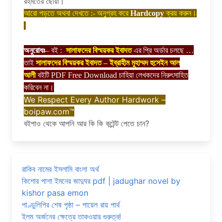
রহমতের ছোঁয়া।
আরো পড়তে অথবা দেখতে :- অনুগ্রহ করে
Hardcopy
ক্রয় করুন।
সালাফদের বিস্ময়কর ইবাদত
অনুরোধঃ
– বই :
এর প্রি অর্ডার চলছে …
তাই
সালাফদের বিস্ময়কর ইবাদত – ইব্রাহীম মুহাম্মদ হুসেইন আল
আলী
বইটি PDF Free Download চাহিয়া লেখকদের নিরুৎসাহিত
করিবেন না।
We Respect Every Author Hardwork –
boipaw.com™
বইপাও থেকে আপনি আর কি কি কন্টেন্ট পেতে চান?
রাকিব নামের ইসলামি বাংলা অর্থ
কিশোর পাশা ইমনের জাদুঘর pdf | jadughar novel by
kishor pasa emon
পাণ্ডুলিপির শেষ পৃষ্ঠা – পায়েল রায় পার্থ
ইলম অর্জনের ক্ষেত্রে তাকওয়ার গুরুত্ব!