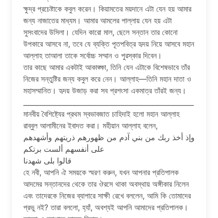
ক্ষুদ্র প্রচেষ্টাকে কবুল করেন। কিয়ামতের ময়দানে এটা যেন হয় আমার
জন্য নাজাতের মাধ্যম। আমার আমলের পাল্লায় যেন হয় এটা
সুসংবাদের উসিলা। যেদিন কারো মাল, ছেলে সন্তান তার কোনো
উপকারে আসবে না, তবে যে ব্যক্তি পূতপবিত্র হৃদয় নিয়ে আসবে মহান
আল্লাহ তাআলা তাকে সর্বোচ্চ সম্মান ও পুরস্কার দিবেন।
তার কাছে আমার একটাই আকাঙ্ক্ষা, তিনি যেন এটাকে বিশেষভাবে তাঁর
নিজের সন্তুষ্টির জন্য কবুল করে নেন। আল্লাহ—তিনি মহান দাতা ও
মহাসম্মানিত। হৃদয় উজাড় করা সব প্রশংসা একমাত্র তাঁরই জন্য।
__________________________________________________
মানবীয় বৈশিষ্ট্যের প্রথম স্বভাবজাত চাহিদাই হলো মহান আল্লাহ
রাব্বুল আলামীনের ইবাদত করা। মহীয়ান আল্লাহ বলেন,
وإذ أخذ ربك من بني آدم من ظهورهم ذريتهم وأشهدهم
على أنفسهم ألست برتكم
قالوا بلى شهدنا
হে নবী, আপনি ঐ সময়কে স্মরণ করুন, যখন আপনার প্রতিপালক
আদমের সন্তানদের থেকে তার ঔরসে থাকা অবস্থায় অঙ্গীকার নিলেন
এবং তাদেরকে নিজের ব্যাপারে সাক্ষী রেখে বললেন, আমি কি তোমাদের
প্রভু নই? তারা বললো, হ্যাঁ, অবশ্যই আপনি আমাদের প্রতিপালক।