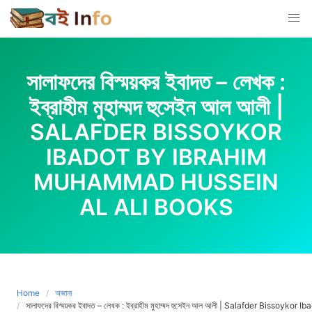
Skip
to
content
সালাফদের বিস্ময়কর ইবাদত – লেখক :
ইব্রাহীম মুহাম্মদ হুসেইন আল আলী |
SALAFDER BISSOYKOR
IBADOT BY IBRAHIM
MUHAMMAD HUSSEIN
AL ALI BOOKS
Home
অজানা
সালাফদের বিস্ময়কর ইবাদত – লেখক : ইব্রাহীম মুহাম্মদ হুসেইন আল আলী | Salafder Biss