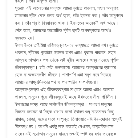
করলো। তাঁর অনুগত হলো।
সুতরাং এই আলোচনার মাধ্যমে আমরা বুঝতে পারলাম, মহান আল্লাহ
তাআলার দ্বীন মেনে চলার অর্থ হলো, তাঁর ইবাদত করা। তাঁর আনুগত্য
করা। তাঁর প্রতি বিনয়াবনত থাকা। ইবাদতের আরেকটি অর্থ আছে।
সেটা হলো, আমাদের আলোচিত দ্বীন শব্দটি অপদস্থতার অর্থেও
ব্যবহৃত হয়।
ইমাম ইবনে তাইমিয়া রাহিমাহুল্লাহ-এর ভাষ্যমতে আমরা যখন বুঝতে
পারলাম, দ্বীনের পুরোটাই ইবাদত তখন এটাও বুঝতে পারলাম, মহান
আল্লাহ তাআলার পক্ষ থেকে এই দ্বীন আমাদের জন্য এনেছে পূর্ণাঙ্গ
জীবনব্যবস্থা। চাই সেটা জনসমাজে আমাদের অবস্থানের ব্যাপারে
হোক বা অভ্যন্তরীণ জীবনে। পাশাপাশি এটা মসৃণ করে দিয়েছে
আমাদের আধ্যাত্মিকতার পথ ও পারস্পরিক সম্পর্কগুলো।
আল্লাহপ্রদত্ত এই জীবনব্যবস্থার মাধ্যমে আমরা এটাও জানতে
পারলাম, মানুষের পুরো জীবনজুড়েই আছে ইবাদতের সীমা-পরিসীমা।
ইসলামের মধ্যে আছে সার্বজনীন জীবনব্যবস্থা। সাধারণ মানুষের
নিজস্ব মতামত বা নিছক ধারণার মতো ইবাদত শুধু নামেমাত্র কিছু
নামাজ, রোজা, হজের সাথে সম্পৃক্ত তিলাওয়াত-জিকির-দোয়ার মধ্যেই
সীমাবদ্ধ নয়। আপনি একটু লক্ষ করলেই দেখবেন, বাস্তবিকপক্ষে
তাদের এই মনোভাব মানুষের সামনে তখনই স্পষ্ট হয় যখন তাদেরকে