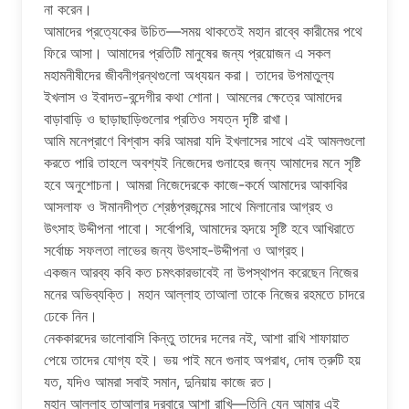
না করেন।
আমাদের প্রত্যেকের উচিত—সময় থাকতেই মহান রাব্বে কারীমের পথে
ফিরে আসা। আমাদের প্রতিটি মানুষের জন্য প্রয়োজন এ সকল
মহামনীষীদের জীবনীগ্রন্থগুলো অধ্যয়ন করা। তাদের উপমাতুল্য
ইখলাস ও ইবাদত-বন্দেগীর কথা শোনা। আমলের ক্ষেত্রে আমাদের
বাড়াবাড়ি ও ছাড়াছাড়িগুলোর প্রতিও সযত্ন দৃষ্টি রাখা।
আমি মনেপ্রাণে বিশ্বাস করি আমরা যদি ইখলাসের সাথে এই আমলগুলো
করতে পারি তাহলে অবশ্যই নিজেদের গুনাহের জন্য আমাদের মনে সৃষ্টি
হবে অনুশোচনা। আমরা নিজেদেরকে কাজে-কর্মে আমাদের আকাবির
আসলাফ ও ঈমানদীপ্ত শ্রেষ্ঠপ্রজন্মের সাথে মিলানোর আগ্রহ ও
উৎসাহ উদ্দীপনা পাবো। সর্বোপরি, আমাদের হৃদয়ে সৃষ্টি হবে আখিরাতে
সর্বোচ্চ সফলতা লাভের জন্য উৎসাহ-উদ্দীপনা ও আগ্রহ।
একজন আরব্য কবি কত চমৎকারভাবেই না উপস্থাপন করেছেন নিজের
মনের অভিব্যক্তি। মহান আল্লাহ তাআলা তাকে নিজের রহমতে চাদরে
ঢেকে নিন।
নেককারদের ভালোবাসি কিন্তু তাদের দলের নই, আশা রাখি শাফায়াত
পেয়ে তাদের যোগ্য হই। ভয় পাই মনে গুনাহ অপরাধ, দোষ ত্রুটি হয়
যত, যদিও আমরা সবাই সমান, দুনিয়ায় কাজে রত।
মহান আল্লাহ তাআলার দরবারে আশা রাখি—তিনি যেন আমার এই