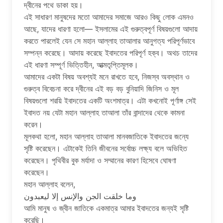
দ্বীনের পথে ডাকা হয়।
এই সাধারণ মানুষদের মতো আমাদের সমাজে আরও কিছু লোক এমনও
আছে, যাদের ধারণা হলো— ইসলামের এই গুরুত্বপূর্ণ বিষয়গুলো আদায়
করতে পারলেই যেন সে মহান আল্লাহ তাআলার আনুগত্য পরিপূর্ণভাবে
সম্পন্ন করেছে। আদায় করেছে ইবাদতের পরিপূর্ণ হক্ব। অথচ তাদের
এই ধারণা সম্পূর্ণ ভিত্তিহীন, আত্মতৃপ্তিমূলক।
আমাদের একটা বিষয় অবশ্যই মনে রাখতে হবে, নিজস্ব অবস্থান ও
গুরুত্ব বিবেচনা করে দ্বীনের এই বড় বড় বুনিয়াদি জিনিস ও মূল
বিষয়গুলো শরয়ি ইবাদতের একটি অংশমাত্র। এটা কখনোই পূর্ণাঙ্গ সেই
ইবাদত নয় যেটা মহান আল্লাহ তাআলা তাঁর বান্দাদের থেকে কামনা
করেন।
মূলকথা হলো, মহান আল্লাহ তাআলা মানবজাতিকে ইবাদতের জন্যে
সৃষ্টি করেছেন। এটাকেই তিনি জীবনের সর্বোচ্চ লক্ষ্য বলে অভিহিত
করেছেন। পৃথিবীর বুক মর্যাদা ও সম্মানের কারণ হিসেবে ঘোষণা
করেছেন।
মহান আল্লাহ বলেন,
وما خلقت الجن والإنس إلا ليعبدون
আমি মানুষ ও জ্বীন জাতিকে একমাত্র আমার ইবাদতের জন্যই সৃষ্টি
করেছি।