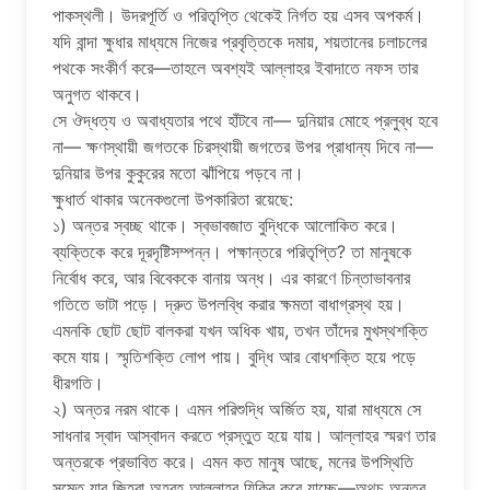
পাকস্থলী। উদরপূর্তি ও পরিতৃপ্তি থেকেই নির্গত হয় এসব অপকর্ম।
যদি বান্দা ক্ষুধার মাধ্যমে নিজের প্রবৃত্তিকে দমায়, শয়তানের চলাচলের
পথকে সংকীর্ণ করে—তাহলে অবশ্যই আল্লাহর ইবাদাতে নফস তার
অনুগত থাকবে।
সে ঔদ্ধত্য ও অবাধ্যতার পথে হাঁটবে না— দুনিয়ার মোহে প্রলুব্ধ হবে
না— ক্ষণস্থায়ী জগতকে চিরস্থায়ী জগতের উপর প্রাধান্য দিবে না—
দুনিয়ার উপর কুকুরের মতো ঝাঁপিয়ে পড়বে না।
ক্ষুধার্ত থাকার অনেকগুলো উপকারিতা রয়েছে:
১) অন্তর স্বচ্ছ থাকে। স্বভাবজাত বুদ্ধিকে আলোকিত করে।
ব্যক্তিকে করে দূরদৃষ্টিসম্পন্ন। পক্ষান্তরে পরিতৃপ্তি? তা মানুষকে
নির্বোধ করে, আর বিবেককে বানায় অন্ধ। এর কারণে চিন্তাভাবনার
গতিতে ভাটা পড়ে। দ্রুত উপলব্ধি করার ক্ষমতা বাধাগ্রস্থ হয়।
এমনকি ছোট ছোট বালকরা যখন অধিক খায়, তখন তাঁদের মুখস্থশক্তি
কমে যায়। স্মৃতিশক্তি লোপ পায়। বুদ্ধি আর বোধশক্তি হয়ে পড়ে
ধীরগতি।
২) অন্তর নরম থাকে। এমন পরিশুদ্ধি অর্জিত হয়, যারা মাধ্যমে সে
সাধনার স্বাদ আস্বাদন করতে প্রস্তুত হয়ে যায়। আল্লাহর স্মরণ তার
অন্তরকে প্রভাবিত করে। এমন কত মানুষ আছে, মনের উপস্থিতি
সমেত যার জিহ্বা অহরহ আল্লাহর যিকির করে যাচ্ছে—অথচ অন্তর