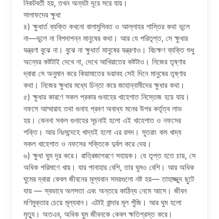
নিকটবর্তী হয়, তখন অন্যটা দূরে সরে যায়।
সালাফদের ক্ষুধা
৪) ক্ষুধার্ত ব্যক্তি কখনো বালামুসিবত ও আল্লাহর শাস্তির কথা ভুলে
না—ভুলে না বিপদাপন্ন মানুষের কথা। আর যে পরিতৃপ্ত, সে ক্ষুধার
যন্ত্রণা বুঝে না। বুঝে না ক্ষুধার্ত মানুষের যন্ত্রণাও। বিচক্ষণ ব্যক্তি শুধু
অন্যের কষ্টটাই দেখে না, দেখে আখিরাতের কষ্টটাও। নিজের তৃষ্ণার
দ্বারা সে অনুমান করে কিয়ামাতের ভয়াবহ সেই দিনে মানুষের তৃষ্ণার
কথা। নিজের ক্ষুধার মধ্যে চিন্তা করে জাহান্নামীদের ক্ষুধার কথা।
৫) ক্ষুধার কারণে সকল প্রকার গুনাহের খাহেশাত নিস্তেজ হয়ে যায়।
নফসে আম্মারাহ তথা গুনাহ প্রবণ অবাধ্য মনের উপর কর্তৃত্ব লাভ
হয়। কেননা সকল গুনাহের সূচনাই হলো এই খাহেশাত ও নফসের
শক্তি। আর নিঃসন্দেহে খাদ্যই হলো এর রসদ। সুতরাং কম খাদ্য
সকল খাহেশাত ও নফসের শক্তিকে দুর্বল করে দেয়।
৬) ক্ষুধা ঘুম দূর করে। রাত্রিজাগরণে সহায়ক। যে তৃপ্ত হতে চায়, সে
অধিক পরিমাণে খায়। যার পানাহার বেশি, তার ঘুমও বেশি। আর অধিক
ঘুমের দ্বারা কেবল জীবনের মূল্যবান সময়গুলো নষ্ট হয়— তাহাজ্জুদ ছুটে
যায় — স্বভাবে অলসতা এবং অন্তরে কাঠিন্য নেমে আসে। জীবন
মণিমুক্তার চেয়ে মূল্যবান। এটাই বান্দার মূল পুঁজি। আর ঘুম হলো
মৃত্যু। অতএব, অধিক ঘুম জীবনকে কেবল ক্ষতিগ্রস্ত করে।