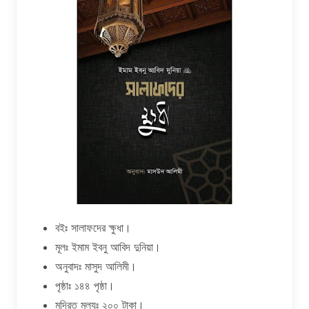
বইঃ সালাফদের ক্ষুধা।
মূলঃ ইমাম ইবনু আবিদ দুনিয়া।
অনুবাদঃ মাসুদ আলিমী।
পৃষ্ঠাঃ ১৪৪ পৃষ্ঠা।
মুদ্রিত মূল্যঃ ২০০ টাকা।