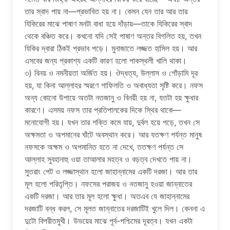
তার স্বাদ পায় না—প্রভাবিত হয় না। কেমন যেন তার আর তার
যিকিরের মাঝে পাষাণ মনটা বাধা হয়ে দাঁড়ায়—তাকে যিকিরের স্বাদ
থেকে বঞ্চিত করে। কখনো যদি সেই পাষাণ অন্তর বিগলিত হয়, তখন
যিকির দ্বারা ঠিকই প্রভাব পড়ে। মুনাজাতে লজ্জত হাসিল হয়। আর
এসবের জন্য প্রকাশ্য একটি কারণ হলো পাকস্থলী খালি থাকা।
৩) বিনয় ও নমনীয়তা অর্জিত হয়। ঔদ্ধত্য, উল্লাস ও গোঁড়ামি দূর
হয়, যা কিনা আল্লাহর স্মরণে গাফিলতি ও অবাধ্যতা সৃষ্টি করে। নফস
অন্য কোনো উপায়ে অতটা নতজানু ও বিনয়ী হয় না, যতটা হয় ক্ষুধার
কারণে। এসময় নফস তার প্রতিপালকের দিকে স্থির থাকে—
মনোযোগী হয়। যখন তার শক্তি কমে যায়, দুর্বল হয়ে পড়ে, তখন সে
অক্ষমতা ও অপমানের ঘাঁটে অবস্থান করে। আর যতক্ষণ পর্যন্ত মানুষ
নফসকে অক্ষম ও অপমানিত হতে না দেখে, ততক্ষণ পর্যন্ত সে
আল্লাহ সুবহানাহু ওয়া তাআলার মহত্ব ও বড়ত্ব দেখতে পায় না।
সুতরাং পেট ও লজ্জাস্থান হলো জাহান্নামের একটি দরজা। আর তার
মূল হলো পরিতৃপ্তি। নফসের পরাজয় ও নতজানু হওয়া জান্নাতের
একটি দরজা। আর তার মূল হলো ক্ষুধা। অতএব যে জাহান্নামের
দরজাটি বন্ধ করল, সে মূলত জান্নাতের দরজাটিই খুলে দিল। কেননা এ
দুটো বিপরীতমুখী। উভয়ের মাঝে পূর্ব-পশ্চিমের দূরত্ব। যখন একটা