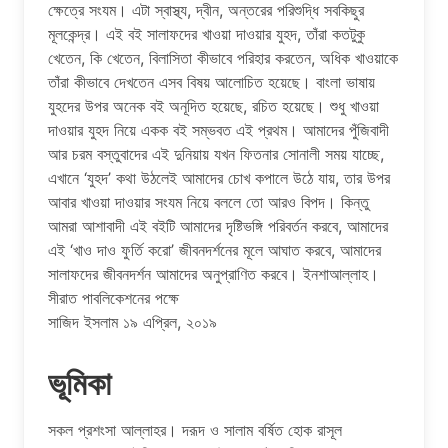
ক্ষেত্রে সংযম। এটা স্বাস্থ্য, দ্বীন, অন্তরের পরিশুদ্ধি সবকিছুর
মূলকেন্দ্র। এই বই সালাফদের খাওয়া দাওয়ার যুহদ, তাঁরা কতটুকু
খেতেন, কি খেতেন, বিলাসিতা কীভাবে পরিহার করতেন, অধিক খাওয়াকে
তাঁরা কীভাবে দেখতেন এসব বিষয় আলোচিত হয়েছে। বাংলা ভাষায়
যুহদের উপর অনেক বই অনূদিত হয়েছে, রচিত হয়েছে। শুধু খাওয়া
দাওয়ার যুহদ নিয়ে একক বই সম্ভবত এই প্রথম। আমাদের পুঁজিবাদী
আর চরম বস্তুবাদের এই দুনিয়ায় যখন ফিতনার সোনালী সময় যাচ্ছে,
এখানে ‘যুহদ’ কথা উঠলেই আমাদের চোখ কপালে উঠে যায়, তার উপর
আবার খাওয়া দাওয়ার সংযম নিয়ে বললে তো আরও বিপদ। কিন্তু
আমরা আশাবাদী এই বইটি আমাদের দৃষ্টিভঙ্গি পরিবর্তন করবে, আমাদের
এই ‘খাও দাও ফুর্তি করো’ জীবনদর্শনের মূলে আঘাত করবে, আমাদের
সালাফদের জীবনদর্শন আমাদের অনুপ্রাণিত করবে। ইনশাআল্লাহ।
সীরাত পাবলিকেশনের পক্ষে
সাজিদ ইসলাম ১৯ এপ্রিল, ২০১৯
ভূমিকা
সকল প্রশংসা আল্লাহর। দরূদ ও সালাম বর্ষিত হোক রাসূল