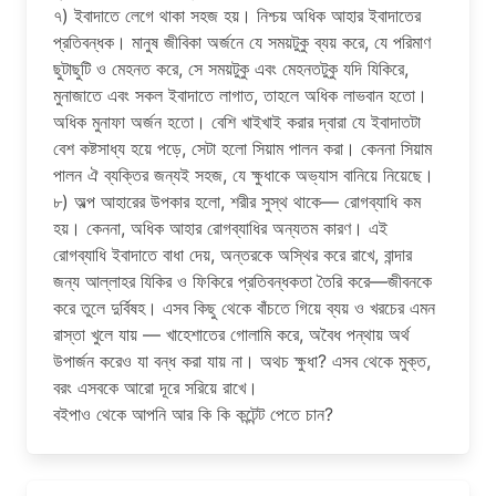
৭) ইবাদাতে লেগে থাকা সহজ হয়। নিশ্চয় অধিক আহার ইবাদাতের
প্রতিবন্ধক। মানুষ জীবিকা অর্জনে যে সময়টুকু ব্যয় করে, যে পরিমাণ
ছুটাছুটি ও মেহনত করে, সে সময়টুকু এবং মেহনতটুকু যদি যিকিরে,
মুনাজাতে এবং সকল ইবাদাতে লাগাত, তাহলে অধিক লাভবান হতো।
অধিক মুনাফা অর্জন হতো। বেশি খাইখাই করার দ্বারা যে ইবাদাতটা
বেশ কষ্টসাধ্য হয়ে পড়ে, সেটা হলো সিয়াম পালন করা। কেননা সিয়াম
পালন ঐ ব্যক্তির জন্যই সহজ, যে ক্ষুধাকে অভ্যাস বানিয়ে নিয়েছে।
৮) অল্প আহারের উপকার হলো, শরীর সুস্থ থাকে— রোগব্যাধি কম
হয়। কেননা, অধিক আহার রোগব্যাধির অন্যতম কারণ। এই
রোগব্যাধি ইবাদাতে বাধা দেয়, অন্তরকে অস্থির করে রাখে, বান্দার
জন্য আল্লাহর যিকির ও ফিকিরে প্রতিবন্ধকতা তৈরি করে—জীবনকে
করে তুলে দুর্বিষহ। এসব কিছু থেকে বাঁচতে গিয়ে ব্যয় ও খরচের এমন
রাস্তা খুলে যায় — খাহেশাতের গোলামি করে, অবৈধ পন্থায় অর্থ
উপার্জন করেও যা বন্ধ করা যায় না। অথচ ক্ষুধা? এসব থেকে মুক্ত,
বরং এসবকে আরো দূরে সরিয়ে রাখে।
বইপাও থেকে আপনি আর কি কি কন্টেন্ট পেতে চান?