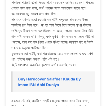
সাজানো প্রতিটি ঘটনা নিজের মাঝে আফসোস জাগিয়ে তোলে। উদরের
পেছনে ব্যয় করা সময়, অর্থ, শ্রমের জন্য আফসোস জাগে মনে।
আত্মসংযমের দৃঢ় সংকল্প মনে বাসা বাঁধে।
নাম শুনে বোকার মতো ভেবেছিলাম বইটা সম্ভবত সালাফদের ইলম
অর্জনের গল্প নিয়ে হবে। না হয় আর কিসে ছিল তাদের ক্ষুধা! বইয়ের
সংক্ষিপ্ত বিবরণ দেখে ভেবেছিলাম, ‘ও আচ্ছা! খাওয়া দাওয়া নিয়ে বইটা!
থাক এটা লাগবে না’। কিন্তু এখন বুঝছি, যদি লাগবে না ভেবে বইটি না
পড়তাম, তবে কত বড় শিক্ষা থেকে বঞ্চিত হতাম! আল্লাহ বই সংশ্লিষ্ট
সকলকে উত্তম প্রতিদান দিন।
ফুডলাভার তো বটেই, যারা প্রয়োজনের চেয়ে এক লোকমা ভাতও বেশি
খায়, তাঁদের জন্য অবশ্য পাঠ্য এই বই।
বইটি যেকোনো অনলাইন বুকশপে অর্ডার করলেই পাবেন।
Buy Hardcover Salafder Khuda By
Imam IBN Abid Duniya
একজন দাঈ এই একবিংশ শতাব্দীর মানুষের খাবার দাবার নিয়ে বলেন,