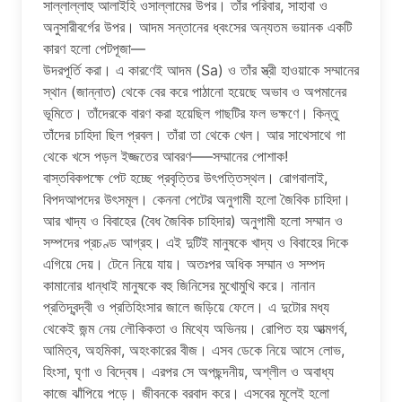
সাল্লাল্লাহু আলাইহি ওসাল্লামের উপর। তাঁর পরিবার, সাহাবা ও
অনুসারীবর্গের উপর। আদম সন্তানের ধ্বংসের অন্যতম ভয়ানক একটি
কারণ হলো পেটপূজা—
উদরপূর্তি করা। এ কারণেই আদম (Sa) ও তাঁর স্ত্রী হাওয়াকে সম্মানের
স্থান (জান্নাত) থেকে বের করে পাঠানো হয়েছে অভাব ও অপমানের
ভূমিতে। তাঁদেরকে বারণ করা হয়েছিল গাছটির ফল ভক্ষণে। কিন্তু
তাঁদের চাহিদা ছিল প্রবল। তাঁরা তা থেকে খেল। আর সাথেসাথে গা
থেকে খসে পড়ল ইজ্জতের আবরণ—–সম্মানের পোশাক!
বাস্তবিকপক্ষে পেট হচ্ছে প্রবৃত্তির উৎপত্তিস্থল। রোগবালাই,
বিপদআপদের উৎসমূল। কেননা পেটের অনুগামী হলো জৈবিক চাহিদা।
আর খাদ্য ও বিবাহের (বৈধ জৈবিক চাহিদার) অনুগামী হলো সম্মান ও
সম্পদের প্রচণ্ড আগ্রহ। এই দুটিই মানুষকে খাদ্য ও বিবাহের দিকে
এগিয়ে দেয়। টেনে নিয়ে যায়। অতঃপর অধিক সম্মান ও সম্পদ
কামানোর ধান্ধাই মানুষকে বহু জিনিসের মুখোমুখি করে। নানান
প্রতিদ্বন্দ্বী ও প্রতিহিংসার জালে জড়িয়ে ফেলে। এ দুটোর মধ্য
থেকেই জন্ম নেয় লৌকিকতা ও মিথ্যে অভিনয়। রোপিত হয় আত্মগর্ব,
আমিত্ব, অহমিকা, অহংকারের বীজ। এসব ডেকে নিয়ে আসে লোভ,
হিংসা, ঘৃণা ও বিদ্বেষ। এরপর সে অপছন্দনীয়, অশ্লীল ও অবাধ্য
কাজে ঝাঁপিয়ে পড়ে। জীবনকে বরবাদ করে। এসবের মূলেই হলো