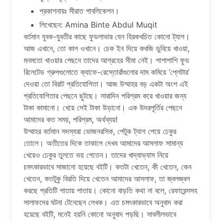
প্রকাশনায়ঃ সীরাত পাবলিকেশন।
লিখেছেন: Amina Binte Abdul Muqit‎
বর্তমান যুবক-যুবতীর কাছে ফুডলাভার যেন হিরকখচিত কোনো ট্যাগ।
আজ এখানে, তো কাল ওখানে। চেক ইন দিয়ে কবজি ডুবিয়ে খাওয়া,
মনমতো খাওয়ার পেছনে তাদের আগ্রহের সীমা নেই। পাশাপাশি ফুড
রিলেটেড গ্রুপগুলোতে ক্যাফে-রেস্তোরাঁগুলোর দাম কমিয়ে ‘প্লেটার’
দেওয়া তো বিরাট প্রতিযোগিতা। আজ উম্মাহর বড় একটা অংশ এই
প্রতিযোগিতার পেছনে ছুটছে। সারাদিন পরিশ্রম করে খাওয়ার জন্য
টাকা কামানো। খেয়ে সেই টাকা উড়ানো। এক উদরপূর্তির পেছনে
আমাদের কত সময়, পরিশ্রম, অর্থব্যয়!
উম্মাহর বর্তমান সদস্যরা ভোজনরসিক, পেটুক ট্যাগ পেয়ে ঢেকুর
তোলে। অতীতের দিকে তাকালে দেখব আমাদের আসলাফ সামান্য
খেয়েও ঢেকুর তুলতে ভয় পেতেন। তাদের খাদ্যাভ্যাস নিয়ে
চমৎকারভাবে সাজানো হয়েছে বইটি। কতটা খেতেন, কী খেতেন, কেন
খেতেন, কতটুকু বিরতি দিয়ে খেতেন আমাদের আসলাফ, তা জ্বলজ্বল
করছে প্রতিটি পাতায় পাতায়। কোনো বাড়তি কথা না বলে, রেফারেন্সসহ
সালাফদের ঘটনা টেনেছেন লেখক। এত চমৎকারভাবে অনুবাদ করা
হয়েছে বইটি, মনেই হয়নি কোনো অনুবাদ পড়ছি। সাবলীলভাবে