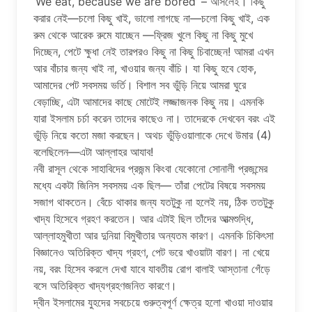
‘We eat, because we are bored’ – আসলেই। কিছু
করার নেই—চলো কিছু খাই, ভালো লাগছে না—চলো কিছু খাই, এক
রুম থেকে আরেক রুমে যাচ্ছেন —ফ্রিজ খুলে কিছু না কিছু মুখে
দিচ্ছেন, পেটে ক্ষুধা নেই তারপরও কিছু না কিছু চিবাচ্ছেন! আমরা এখন
আর বাঁচার জন্য খাই না, খাওয়ার জন্য বাঁচি। যা কিছু হবে হোক,
আমাদের পেট সবসময় ভর্তি। বিশাল সব ভুঁড়ি নিয়ে আমরা ঘুরে
বেড়াচ্ছি, এটা আমাদের কাছে মোটেই লজ্জাজনক কিছু নয়। এমনকি
যারা ইসলাম চর্চা করেন তাদের কাছেও না। তাদেরকে দেখবেন বরং এই
ভুঁড়ি নিয়ে কতো মজা করছেন। অথচ ভুঁড়িওয়ালাকে দেখে উমার (4)
বলেছিলেন—এটা আল্লাহর আযাব!
নবী রাসূল থেকে সাহাবিদের প্রজন্ম কিংবা যেকোনো সোনালী প্রজন্মের
মধ্যে একটা জিনিস সবসময় এক ছিল— তাঁরা পেটের বিষয়ে সবসময়
সজাগ থাকতেন। বেঁচে থাকার জন্য যতটুকু না হলেই নয়, ঠিক ততটুকু
খাদ্য হিসেবে গ্রহণ করতেন। আর এটাই ছিল তাঁদের আত্মশুদ্ধি,
আল্লাহমুখীতা আর দুনিয়া বিমুখীতার অন্যতম কারণ। এমনকি চিকিৎসা
বিজ্ঞানেও অতিরিক্ত খাদ্য গ্রহণ, পেট ভরে খাওয়াটা বারণ। না খেয়ে
নয়, বরং হিসেব করলে দেখা যাবে যাবতীয় রোগ বালাই আস্তানা গেঁড়ে
বসে অতিরিক্ত খাদ্যগ্রহণজনিত কারণে।
দ্বীন ইসলামের যুহদের সবচেয়ে গুরুত্বপূর্ণ ক্ষেত্র হলো খাওয়া দাওয়ার