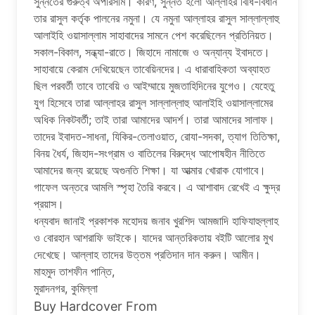
সুন্নতের গুরুত্ব অপরিসীম। কারণ, সুন্নত হলো আল্লাহর বিধি-বিধান
তার রাসুল কর্তৃক পালনের নমুনা। যে নমুনা আল্লাহর রাসুল সাল্লাল্লাহু
আলাইহি ওয়াসাল্লাম সাহাবাদের সামনে পেশ করেছিলেন প্রতিনিয়ত।
সকাল-বিকাল, সন্ধ্যা-রাতে। জিহাদে নামাজে ও অন্যান্য ইবাদতে।
সাহাবায়ে কেরাম দেখিয়েছেন তাবেয়িনদের। এ ধারাবাহিকতা অব্যাহত
ছিল পরবর্তী তাবে তাবেয়ি ও আইম্মায়ে মুজতাহিদিনের যুগেও। যেহেতু
যুগ হিসেবে তারা আল্লাহর রাসুল সাল্লাল্লাহু আলাইহি ওয়াসাল্লামের
অধিক নিকটবর্তী; তাই তারা আমাদের আদর্শ। তারা আমাদের সালাফ।
তাদের ইবাদত-সাধনা, যিকির-তেলাওয়াত, রোযা-সদকা, ত্যাগ তিতিক্ষা,
বিনয় ধৈর্য, জিহাদ-সংগ্রাম ও বাতিলের বিরুদ্ধে আপোষহীন নীতিতে
আমাদের জন্য রয়েছে অগুনতি শিক্ষা। যা আত্মার খোরাক যোগাবে।
গাফেল অন্তরে আমলি স্পৃহা তৈরি করবে। এ আশাবাদ রেখেই এ ক্ষুদ্র
প্রয়াস।
ধন্যবাদ জানাই প্রকাশক মহোদয় জনাব খুরশিদ আমজাদি হাফিযাহুল্লাহ
ও বোরহান আশরাফি ভাইকে। যাদের আন্তরিকতায় বইটি আলোর মুখ
দেখেছে। আল্লাহ তাদের উত্তম প্রতিদান দান করুন। আমীন।
মাহমুদ তাশফীন পান্তি,
মুরাদনগর, কুমিল্লা
Buy Hardcover From