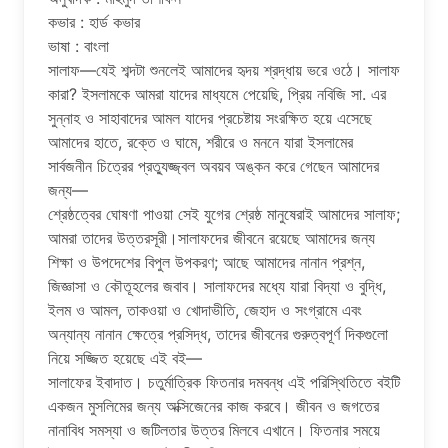
কভার : হার্ড কভার
ভাষা : বাংলা
সালাফ—যেই শব্দটা শুনলেই আমাদের হৃদয় শ্রদ্ধায় ভরে ওঠে। সালাফ
কারা? ইসলামকে আমরা যাদের মাধ্যমে পেয়েছি, প্রিয় নবিজি সা. এর
সুন্নাহ ও সাহাবাদের আমল যাদের প্রচেষ্টায় সংরক্ষিত হয়ে এসেছে
আমাদের হাতে, রক্তে ও ঘামে, শরীরে ও মননে যারা ইসলামের
সার্বজনীন চিত্রের প্রত্যুজ্জ্বল অবয়ব অঙ্কন করে গেছেন আমাদের
জন্য—
শ্রেষ্ঠত্বের ঘোষণা পাওয়া সেই যুগের শ্রেষ্ঠ মানুষেরাই আমাদের সালাফ;
আমরা তাদের উত্তরসূরী।সালাফদের জীবনে রয়েছে আমাদের জন্য
শিক্ষা ও উপদেশের বিপুল উপকরণ; আছে আমাদের নানান প্রশ্ন,
জিজ্ঞাসা ও কৌতূহলের জবাব। সালাফদের মধ্যে যারা বিদ্যা ও বুদ্ধি,
ইলম ও আমল, তাকওয়া ও খোদাভীতি, জেহাদ ও সংগ্রামে এবং
অন্যান্য নানান ক্ষেত্রে প্রসিদ্ধ, তাদের জীবনের গুরুত্বপূর্ণ দিকগুলো
নিয়ে সজ্জিত হয়েছে এই বই—
সালাফের ইবাদাত। চতুর্মাত্রিক ফিতনার দমবন্ধ এই পরিস্থিতিতে বইটি
একজন মুসলিমের জন্য অক্সিজেনের কাজ করবে। জীবন ও জগতের
নানাবিধ সমস্যা ও জটিলতার উত্তর মিলবে এখানে। ফিতনার সময়ে