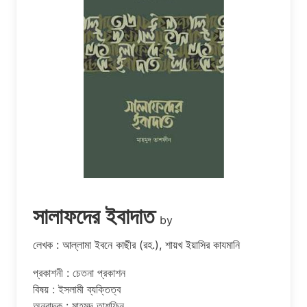
সালাফদের ইবাদাত
by
লেখক : আল্লামা ইবনে কাছীর (রহ.), শায়খ ইয়াসির কাযমানি
প্রকাশনী : চেতনা প্রকাশন
বিষয় : ইসলামী ব্যক্তিত্ব
অনুবাদক : মাহমুদ তাশফিন