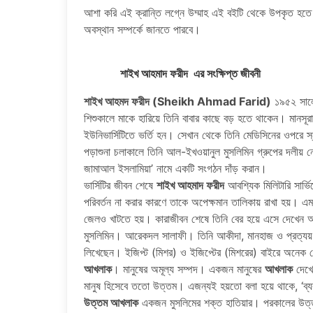
আশা করি এই ক্রান্তি লগ্নে উম্মাহ এই বইটি থেকে উপকৃত হতে পার
অবস্থান সম্পর্কে জানতে পারবে।
শাইখ আহমাদ ফরীদ এর সংক্ষিপ্ত জীবনী
শাইখ আহমদ ফরীদ (Sheikh Ahmad Farid)
১৯৫২ সালে 
শিশুকালে মাকে হারিয়ে তিনি বাবার কাছে বড় হতে থাকেন। মানস
ইউনিভার্সিটিতে ভর্তি হন। সেখান থেকে তিনি মেডিসিনের ওপরে 
পড়াশুনা চলাকালে তিনি আল-ইখওয়ানুল মুসলিমিন গ্রুপের দলীয় ন
জামাআল ইসলামিয়া’ নামে একটি সংগঠন দাঁড় করান।
ভার্সিটির জীবন শেষে
শাইখ আহমাদ ফরীদ
আবশ্যিক মিলিটারি সার্ভ
পরিবর্তন না করার কারণে তাকে অপেক্ষমান তালিকায় রাখা হয়। এ
জেলও খাটতে হয়। কারাজীবন শেষে তিনি বের হয়ে এসে দেখেন
মুসলিমিন। আরেকদল সালাফী। তিনি আকীদা, মানহাজ ও প্রত্যয
লিখেছেন। ইজিপ্ট (মিশর) ও ইজিপ্টের (মিশরের) বাইরে অনেক ল
আখলাক
। মানুষের অমূল্য সম্পদ। একজন মানুষের
আখলাক
দেখে 
মানুষ হিসেবে ততো উত্তম। এজন্যই হয়তো বলা হয়ে থাকে, ‘ব্য
উত্তম আখলাক
একজন মুসলিমের শক্ত হাতিয়ার। পরকালের উত্