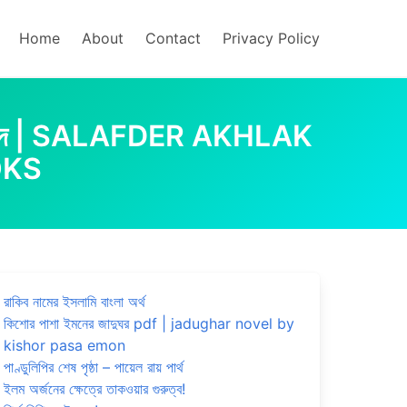
Home
About
Contact
Privacy Policy
 ফরীদ | SALAFDER AKHLAK
OKS
Ahmed Forid Books
0
রাকিব নামের ইসলামি বাংলা অর্থ
কিশোর পাশা ইমনের জাদুঘর pdf | jadughar novel by
kishor pasa emon
পাণ্ডুলিপির শেষ পৃষ্ঠা – পায়েল রায় পার্থ
ইলম অর্জনের ক্ষেত্রে তাকওয়ার গুরুত্ব!