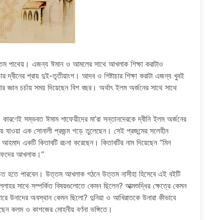
তম পাথেয়। এজন্য ঈমান ও আমলের সাথে আখলাক শিক্ষা করাটাও
চার দ্বীনের প্রায় দুই-তৃতীয়াংশ। আদব ও শিষ্টাচার শিক্ষা করাটা এজন্য খুবই
র জ্ঞান চর্চায় সময় দিয়েছেন বিশ বছর। অর্থাৎ ইলম অর্জনের সাথে সাথে
কারণেই সম্ভবত ঈমাম শাফেয়ীদের মা’রা সন্তানদেরকে দ্বীনি ইলম অর্জনের
যাওয়া এক সোনালী প্রজন্ম গড়ে তুলেছেন। সেই প্রজন্মের সলেহীন
দ আহমাদ একটি কিতাবটি রচনা করেছেন। কিতাবটির নাম দিয়েছেন “মিন
ালাফদের আখলাক।”
িচিত হতে পারবেন। উত্তম আখলাক গঠনে উত্তম নাসীহা হিসেবে এই বইটি
াহর সাথে সম্পর্কিত বিষয়গুলোতে কেমন ছিলেন? আত্মশুদ্ধির ক্ষেত্রে কেমন
পারে উনাদের অবস্থান কেমন ছিলো? দুনিয়া ও আখিরাতকে উনারা কীভাবে
েছেন কলম ও কাগজের মোহনীয় বর্ণনা ভঙ্গিতে।