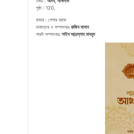
বিষয় :
আদব, আখলাক
পৃষ্ঠা : 120,
কভার : পেপার ব্যাক
ভাষান্তর ও সম্পাদনাঃঃ
রাজিব হাসান
শারঈ সম্পাদনাঃঃ
শাইখ আব্দুল্লাহ মাহমুদ