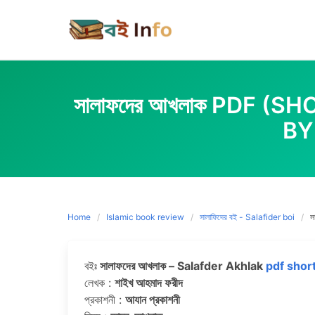
Skip
to
content
সালাফদের আখলাক PDF (SH
BY
Home
Islamic book review
সালাফিদের বই - Salafider boi
স
বইঃ
সালাফদের আখলাক – Salafder Akhlak
pdf shor
লেখক :
শাইখ আহমাদ ফরীদ
প্রকাশনী :
আযান প্রকাশনী