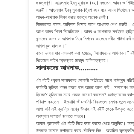
গুরুত্বপূর্ণ। আব্দুল্লাহ ইবনু মুবারাক (রহ.) বলতেন, আদব ও শিষ্টা
জরুরী। আব্দুল্লাহ ইবনু মুবারাক ত্রিশ বছর ধরে আদব শিখেছেন আর
আদব-আখলাক শিক্ষা করার গুরুত্ব অনেক বেশী।
বিজ্ঞজনেরা বলেন, আক্বিদা শিক্ষার আগে আখলাক শেখা জরুরী। এ
আগে আদব শিক্ষা দিয়েছিলেন। আদব ও আখলাকে সবাইকে ছাড়িয়ে 
বান্দাদের আদব ও আখলাক নিয়ে মিশরের আলেমে দ্বীন শাইখ ফরী
আখলাকুস সালাফ।”
বাংলা ভাষায় যার নামকরণ করা হয়েছে, “সালাফদের আখলাক।” বইট
দিয়েছেন শাইখ আব্দুল্লাহ মাহমুদ হাফিযাহুল্লাহ।
সালাফদের আখলাক……….
এই বইটি পড়লে সালাফদের সোনালী অতীতের সাথে পাঠকবৃন্দ পর
কার্যকরী ভূমিকা পালন করবে বলে আমরা আশা করি। সালাফগণ আল্লা
ছিলেন? মুমিনদের সাথে কেমন আচরণ করতেন? গুনাহগারদের ব্যাপ
পরিমাপ করতেন – ইত্যাদি জীবনঘনিষ্ঠ বিষয়গুলো লেখক তুলে এনে
আশা করি এই ক্রান্তি লগ্নে উম্মাহ এই বইটি থেকে উপকৃত হতে পা
অবস্থান সম্পর্কে জানতে পারবে।
আযান প্রকাশনী এই বইটি নিয়ে কাজ করতে পেরে আনন্দিত। আল্
ইলমকে আমলে রুপান্তর করার তৌফিক দিন। অযাচিত ভুলত্রুটিগ