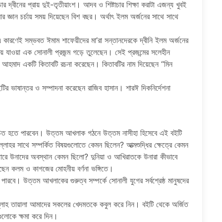
চার দ্বীনের প্রায় দুই-তৃতীয়াংশ। আদব ও শিষ্টাচার শিক্ষা করাটা এজন্য খুবই
 জ্ঞান চর্চায় সময় দিয়েছেন বিশ বছর। অর্থাৎ ইলম অর্জনের সাথে সাথে
 কারণেই সম্ভবত ঈমাম শাফেয়ীদের মা’রা সন্তানদেরকে দ্বীনি ইলম অর্জনের
যাওয়া এক সোনালী প্রজন্ম গড়ে তুলেছেন। সেই প্রজন্মের সলেহীন
দ আহমাদ একটি কিতাবটি রচনা করেছেন। কিতাবটির নাম দিয়েছেন “মিন
ির ভাষান্তর ও সম্পাদনা করেছেন রাজিব হাসান। শারঈ দিকনির্দেশনা
িচিত হতে পারবেন। উত্তম আখলাক গঠনে উত্তম নাসীহা হিসেবে এই বইটি
হর সাথে সম্পর্কিত বিষয়গুলোতে কেমন ছিলেন? আত্মশুদ্ধির ক্ষেত্রে কেমন
ারে উনাদের অবস্থান কেমন ছিলো? দুনিয়া ও আখিরাতকে উনারা কীভাবে
ছেন কলম ও কাগজের মোহনীয় বর্ণনা ভঙ্গিতে।
রবে। উত্তম আখলাকের গুরুত্ব সম্পর্কে সোনালী যুগের সর্বশ্রেষ্ঠ মানুষদের
লাহ তায়ালা আমাদের সকলের খেদমতকে কবুল করে নিন। বইটি থেকে অর্জিত
ুলোকে ক্ষমা করে দিন।