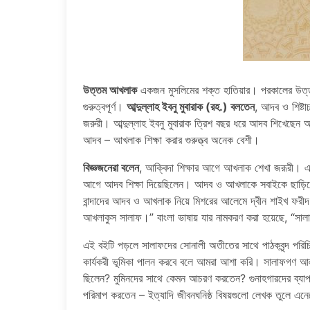
উত্তম আখলাক
একজন মুসলিমের শক্ত হাতিয়ার। পরকালের উত্
গুরুত্বপূর্ণ।
আব্দুল্লাহ ইবনু মুবারাক (রহ.) বলতেন
, আদব ও শিষ্টা
জরুরী। আব্দুল্লাহ ইবনু মুবারাক ত্রিশ বছর ধরে আদব শিখেছেন আ
আদব – আখলাক শিক্ষা করার গুরুত্ত্ব অনেক বেশী।
বিজ্ঞজনেরা বলেন
, আক্বিদা শিক্ষার আগে আখলাক শেখা জরূরী। এ 
আগে আদব শিক্ষা দিয়েছিলেন। আদব ও আখলাকে সবাইকে ছাড়িয়ে 
বান্দাদের আদব ও আখলাক নিয়ে মিশরের আলেমে দ্বীন শাইখ ফরী
আখলাকুস সালাফ।” বাংলা ভাষায় যার নামকরণ করা হয়েছে, “স
এই বইটি পড়লে সালাফদের সোনালী অতীতের সাথে পাঠকবৃন্দ পর
কার্যকরী ভূমিকা পালন করবে বলে আমরা আশা করি। সালাফগণ আল্ল
ছিলেন? মুমিনদের সাথে কেমন আচরণ করতেন? গুনাহগারদের ব্যা
পরিমাপ করতেন – ইত্যাদি জীবনঘনিষ্ঠ বিষয়গুলো লেখক তুলে এন