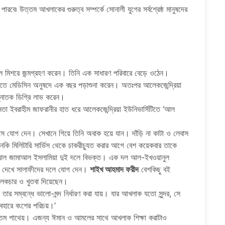
বে৷ উত্তম আখলাকের গুরুত্ব সম্পর্কে সোনালী যুগের সর্বশ্রেষ্ঠ মানুষদের
মিশরে জন্মগ্রহণ করেন। তিনি এক সাধারণ পরিবারে বেড়ে ওঠেন।
ূরাতে মেডিসিন অনুষদে এক বছর পড়াশুনা করেন। অতঃপর আলেকজেন্দ্রিয়া
স্নাতক ডিগ্রি লাভ করেন।
েতা ইবরাহীম জাফরানীর হাত ধরে আলেকজেন্দ্রিয়া ইউনিভার্সিটিতে ‘আল
িসে যোগ দেন। সেখানে গিয়ে তিনি অবাক হয়ে যান। দাঁড়ি না কাটা ও লেবাস
মনকি মিলিটারি সার্ভিস থেকে চাকরীচ্যুত করার আগে বেশ কয়েকবার তাকে
 আল জামাআল ইসলামিয়া দুই দলে বিভক্ত। এক দল আল-ইখওয়ানুল
় দেখে সালাফীদের দলে যোগ দেন।
শাইখ আহমাদ ফরীদ
বেশকিছু বই
েকচার ও খুতবা দিয়েছেন।
তার সম্বন্ধে ভালো-মন্দ নির্ধারণ করা যায়। যার আখলাক যতো সুন্দর, সে
বহারে বংশের পরিচয়।’
তম পাথেয়। এজন্য ঈমান ও আমলের সাথে আখলাক শিক্ষা করাটাও