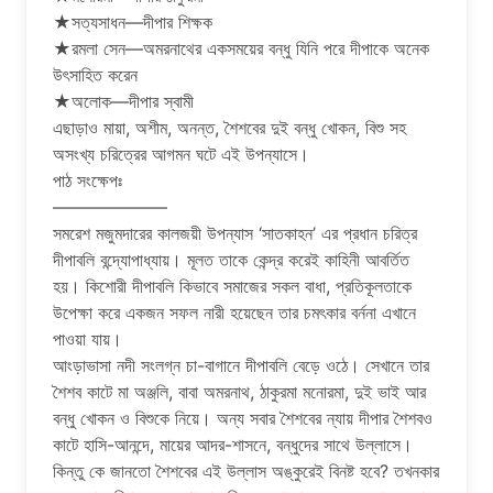
★সত্যসাধন—দীপার শিক্ষক
★রমলা সেন—অমরনাথের একসময়ের বন্ধু যিনি পরে দীপাকে অনেক
উৎসাহিত করেন
★অলোক—দীপার স্বামী
এছাড়াও মায়া, অশীম, অনন্ত, শৈশবের দুই বন্ধু খোকন, বিশু সহ
অসংখ্য চরিত্রের আগমন ঘটে এই উপন্যাসে।
পাঠ সংক্ষেপঃ
——————–
সমরেশ মজুমদারের কালজয়ী উপন্যাস ‘সাতকাহন’ এর প্রধান চরিত্র
দীপাবলি বন্দ্যোপাধ্যায়। মূলত তাকে কেন্দ্র করেই কাহিনী আবর্তিত
হয়। কিশোরী দীপাবলি কিভাবে সমাজের সকল বাধা, প্রতিকূলতাকে
উপেক্ষা করে একজন সফল নারী হয়েছেন তার চমৎকার বর্ননা এখানে
পাওয়া যায়।
আংড়াভাসা নদী সংলগ্ন চা-বাগানে দীপাবলি বেড়ে ওঠে। সেখানে তার
শৈশব কাটে মা অঞ্জলি, বাবা অমরনাথ, ঠাকুরমা মনোরমা, দুই ভাই আর
বন্ধু খোকন ও বিশুকে নিয়ে। অন্য সবার শৈশবের ন্যায় দীপার শৈশবও
কাটে হাসি-আনন্দে, মায়ের আদর-শাসনে, বন্ধুদের সাথে উল্লাসে।
কিন্তু কে জানতো শৈশবের এই উল্লাস অঙ্কুরেই বিনষ্ট হবে? তখনকার