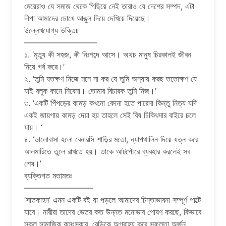
মেয়েরাও যে সমাজ থেকে পিছিয়ে নেই তারাও যে দেশের সম্পদ, এটা
দীপা আমাদের চোখে আঙুল দিয়ে দেখিয়ে দিয়েছে।
উল্লেখযোগ্য উক্তিঃ
—————————
১. ‘মৃত্যু কী সহজ, কী নিঃশব্দে আসে। অথচ মানুষ চিরকালই জীবন
নিয়ে গর্ব করে।’
২. ‘তুমি যতক্ষণ নিজে মনে না কর যে তুমি অন্যায় করছ ততোক্ষণ যে
যাই বলুক কানে নিবেনা। তোমার বিচারক তুমি নিজ।’
৩. ‘একটি পিঁপড়ের কামড় কখনো বেদনা হতে পারেনা কিন্তু নিত্য যদি
একই জায়গায় কামড় দেয়া হয় তাহলে সেই বিষ চিকিৎসার বাইরে চলে
যায়। ‘
৪. ‘ভালোবাসা হলো বেনারসি শাড়ির মতো, ন্যাপথালিন দিয়ে যত্ন করে
আলমারিতে তুলে রাখতে হয়। তাকে আটপৌরে ব্যবহার করলেই সব
শেষ।’
ব্যক্তিগত মতামতঃ
————————–
‘সাতকাহন’ এমন একটি বই যা পড়লে আমাদের চিন্তাভাবনা সম্পূর্ণ পাল্টে
যাবে। নারীরা তাদের ভেতর কত উন্নত মনোভাব পোষণ করছে, কিভাবে
সকল সামাজিক কুুসংস্কার, বেড়িকে অগ্রাহ্য করে সফলতা অর্জন