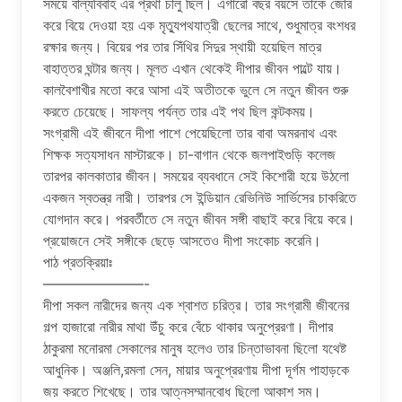
সময়ে বাল্যবিবাহ এর প্রথা চালু ছিল। এগারো বছর বয়সে তাকে জোর
করে বিয়ে দেওয়া হয় এক মৃত্যুপথযাত্রী ছেলের সাথে, শুধুমাত্র বংশধর
রক্ষার জন্য। বিয়ের পর তার সিঁথির সিদুর স্থায়ী হয়েছিল মাত্র
বাহাত্তর ঘন্টার জন্য। মূলত এখান থেকেই দীপার জীবন পাল্টে যায়।
কালবৈশাখীর মতো করে আসা এই অতীতকে ভুলে সে নতুন জীবন শুরু
করতে চেয়েছে। সাফল্য পর্যন্ত তার এই পথ ছিল কন্টকময়।
সংগ্রামী এই জীবনে দীপা পাশে পেয়েছিলো তার বাবা অমরনাথ এবং
শিক্ষক সত্যসাধন মাস্টারকে। চা-বাগান থেকে জলপাইগুড়ি কলেজ
তারপর কালকাতার জীবন। সময়ের ব্যবধানে সেই কিশোরী হয়ে উঠলো
একজন স্বতন্ত্র নারী। তারপর সে ইন্ডিয়ান রেভিনিউ সার্ভিসের চাকরিতে
যোগদান করে। পরবর্তীতে সে নতুন জীবন সঙ্গী বাছাই করে বিয়ে করে।
প্রয়োজনে সেই সঙ্গীকে ছেড়ে আসতেও দীপা সংকোচ করেনি।
পাঠ প্রতক্রিয়াঃ
———————-
দীপা সকল নারীদের জন্য এক শ্বাশত চরিত্র। তার সংগ্রামী জীবনের
গল্প হাজারো নারীর মাথা উঁচু করে বেঁচে থাকার অনুপ্রেরণা। দীপার
ঠাকুরমা মনোরমা সেকালের মানুষ হলেও তার চিন্তাভাবনা ছিলো যথেষ্ট
আধুনিক। অঞ্জলি,রমলা সেন, মায়ার অনুপ্রেরণায় দীপা দূর্গম পাহাড়কে
জয় করতে শিখেছে। তার আত্নসম্মানবোধ ছিলো আকাশ সম।