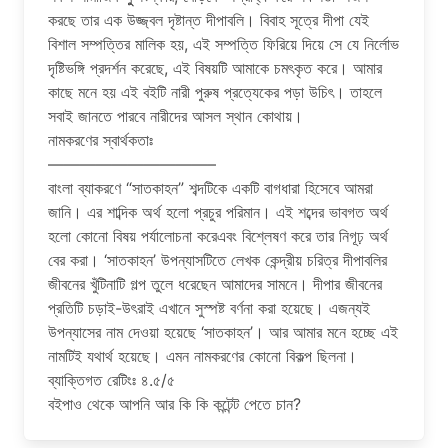
করছে তার এক উজ্জ্বল দৃষ্টান্ত দীপাবলি। বিবাহ সূত্রে দীপা যেই
বিশাল সম্পত্তির মালিক হয়, এই সম্পত্তি ফিরিয়ে দিয়ে সে যে নির্লোভ
দৃষ্টিভঙ্গি প্রদর্শন করেছে, এই বিষয়টি আমাকে চমৎকৃত করে। আমার
কাছে মনে হয় এই বইটি নারী পুরুষ প্রত্যেকের পড়া উচিৎ। তাহলে
সবাই জানতে পারবে নারীদের আসল স্থান কোথায়।
নামকরণের স্বার্থকতাঃ
——————————–
বাংলা ব্যাকরণে “সাতকাহন” শব্দটিকে একটি বাগধারা হিসেবে আমরা
জানি। এর শাব্দিক অর্থ হলো প্রচুর পরিমান। এই শব্দের ভাবগত অর্থ
হলো কোনো বিষয় পর্যালোচনা করেএবং বিশ্লেষণ করে তার নিগূঢ় অর্থ
বের করা। ‘সাতকাহন’ উপন্যাসটিতে লেখক কেন্দ্রীয় চরিত্র দীপাবলির
জীবনের খুঁটিনাটি গল্প তুলে ধরেছেন আমাদের সামনে। দীপার জীবনের
প্রতিটি চড়াই-উৎরাই এখানে সুস্পষ্ট বর্ণনা করা হয়েছে। এজন্যই
উপন্যাসের নাম দেওয়া হয়েছে ‘সাতকাহন’। আর আমার মনে হচ্ছে এই
নামটিই যথার্থ হয়েছে। এমন নামকরণের কোনো বিকল্প ছিলনা।
ব্যাক্তিগত রেটিংঃ ৪.৫/৫
বইপাও থেকে আপনি আর কি কি কন্টেন্ট পেতে চান?