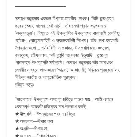
————————-
সমরেশ মজুমদার একজন বিখ্যাত ভারতীয় লেখক। তিনি জন্মগ্রহণ
করেন ১৯৪২ সালের ১০ই মার্চ। তাঁর লেখা প্রথম গল্পের নাম
‘অন্যমাত্রা’। বিখ্যাত এই ঔপন্যাসিক উপন্যাসের পাশাপাশি বেশকিছু
ছোটগল্প, গোয়েন্দাকাহিনী ও ভ্রমনকাহিনী লিখেন। তাঁর লেখা কয়েকটি
উপন্যাস হলো _ গর্ভধারিণী, সাতকাহন, উত্তরাধিকার, কলবেলা,
কালপুরুষ, মৌষলকাল, আট কুঠুরি নয় দরজা ইত্যাদি। তন্মধ্যে
‘সাতকাহন’ উপন্যাসটি সর্বশ্রেষ্ঠ। সমরেশ মজুমদার তাঁর অসাধারণ
লেখনীর মাধ্যমে লাভ করেন ‘আনন্দ’, ‘আকাদেমী’, ‘বঙ্কিম পুরস্কার’ সহ
বিভিন্ন জাতীয় ও আন্তর্জাতিক পুরষ্কার।
চরিত্র সমূহঃ
——————
“সাতকাহন” উপন্যাসে অসংখ্য চরিত্র পাওয়া যায়। আমি এখানে
গুরুত্বপূর্ণ কয়েকটি চরিত্রের নাম উল্লেখ করছি।
★দীপাবলি—উপন্যাসের প্রধান চরিত্র
★অমরনাথ—দীপার বাবা
★অঞ্জলি—দীপার মা
★মনোরমা—দীপার ঠাকুরমা