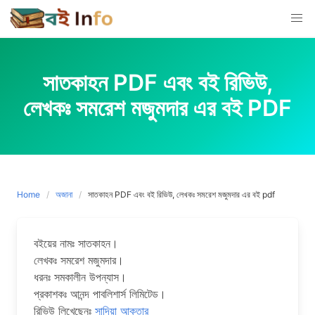
Skip
to
content
সাতকাহন PDF এবং বই রিভিউ,
লেখকঃ সমরেশ মজুমদার এর বই PDF
Home
অজানা
সাতকাহন PDF এবং বই রিভিউ, লেখকঃ সমরেশ মজুমদার এর বই pdf
বইয়ের নামঃ সাতকাহন।
লেখকঃ সমরেশ মজুমদার।
ধরনঃ সমকালীন উপন্যাস।
প্রকাশকঃ আনন্দ পাবলিশার্স লিমিটেড।
রিভিউ লিখেছেনঃ
সাদিয়া আক্তার