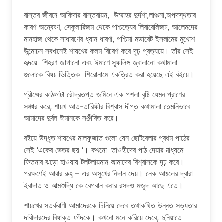
বাস্তব জীবনে আকিদার বাস্তবায়ন, উম্মাহর দুর্দশা,লাঞ্চনা,অপদস্থতার
কারণ অন্বেষণ, সেকুলারিজম থেকে পাশ্চত্যের লিবারেলিজম, আলেমদের
মানহাজ থেকে সাধারণের ধ্যান ধারণা, পশ্চিমা মডারেট ইসলামের মুখোশ
উন্মোচন সবখানেই শায়খের কলম বিচরণ করে দৃঢ় প্রত্যয়ে। তাঁর সেই
হৃদয়ে শিহরণ জাগানো এবং ঈমাণে স্ফুলিঙ্গ জ্বালানো কথামালা
গুলোকে বিষয় ভিত্তিক শিরোনামে একত্রিত করা হয়েছে এই বইয়ে।
গ্রীষ্মের কাঠফাটা রৌদ্রতপ্ত জমিনে এক পশলা বৃষ্টি যেমন প্রাণের
সঞ্চার করে, শায়খ আত-তারিফীর বিশ্বাস দীপ্ত কথামালা তেমনিভাবে
আমাদের দুর্বল ঈমানকে সঞ্জীবিত করে।
বইয়ে উদ্ধৃত শায়খের মালফুজাত গুলো যেন ছোটবেলার প্রথম পাঠের
সেই ‘একের ভেতর ছয় ‘। কখনো তাওহীদের পাঠ দেয়ার মাধ্যমে
ফিতনার ঝড়ো হাওয়ায় টলটলায়মান আমাদের বিশ্বাসকে দৃঢ় করে।
পরক্ষণেই আবার রুহ্ – এর অসুখের নিদান দেয়। নেক আমলের দ্বারা
ইবাদাত ও আত্মশুদ্ধি কে বেগবান করার রসদও মজুদ আছে এতে।
শায়খের সতর্কবাণী আমাদেরকে চিনিয়ে দেবে তথাকথিত উন্নত সভ্যতার
দাবীদারদের বিষাক্ত ফাঁদকে। কখনো মনে করিয়ে দেবে, দুনিয়াতে