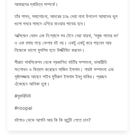
আমারদের দ্বায়িত্ব সম্পর্কে।
তাঁর শাসন, সমালোচনা, আদরের ঢঙে দেয়া নানা উপদেশ আমাদের ভুল
গুলো শুধরে সামনে এগিয়ে যাওয়ার পাথেয় হবে।
অক্সিজেন যেমন এক নি:শ্বাসে সব টেনে নেয়া যায়না, ‘সবুজ পাতার বন’
ও এক বসায় পড়ে ফেলার বই নয়। একটু একটু করে পড়বেন আর
নিজেকে ভালো মুসলিম হতে উজ্জীবিত করবেন।
সীরাত পাবলিকেশন থেকে প্রকাশিত বইটির সম্পাদনা, ভাষারীতি
সংশোধন ও বিন্যাস করেছেন সাজিদ ইসলাম। শারঈ সম্পাদনা এবং
পৃষ্ঠাসজ্জায় আছেন শাইখ মুনীরুল ইসলাম ইবনু যাকির। প্রচ্ছদ
এঁকেছেন আনিকা তুবা।
#বুকরিভিউ
#roopai
বইপাও থেকে আপনি আর কি কি কন্টেন্ট পেতে চান?