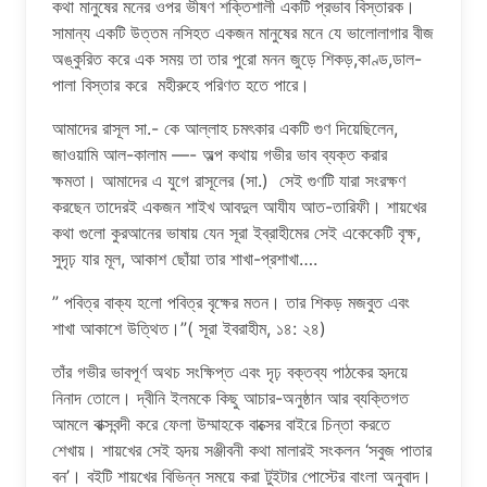
কথা মানুষের মনের ওপর ভীষণ শক্তিশালী একটি প্রভাব বিস্তারক।
সামান্য একটি উত্তম নসিহত একজন মানুষের মনে যে ভালোলাগার বীজ
অঙ্কুরিত করে এক সময় তা তার পুরো মনন জুড়ে শিকড়,কাণ্ড,ডাল-
পালা বিস্তার করে মহীরুহে পরিণত হতে পারে।
আমাদের রাসূল সা.- কে আল্লাহ চমৎকার একটি গুণ দিয়েছিলেন,
জাওয়ামি আল-কালাম —- অল্প কথায় গভীর ভাব ব্যক্ত করার
ক্ষমতা। আমাদের এ যুগে রাসূলের (সা.) সেই গুণটি যারা সংরক্ষণ
করছেন তাদেরই একজন শাইখ আবদুল আযীয আত-তারিফী। শায়খের
কথা গুলো কুরআনের ভাষায় যেন সূরা ইব্রাহীমের সেই একেকেটি বৃক্ষ,
সুদৃঢ় যার মূল, আকাশ ছোঁয়া তার শাখা-প্রশাখা….
” পবিত্র বাক্য হলো পবিত্র বৃক্ষের মতন। তার শিকড় মজবুত এবং
শাখা আকাশে উত্থিত।”( সূরা ইবরাহীম, ১৪: ২৪)
তাঁর গভীর ভাবপূর্ণ অথচ সংক্ষিপ্ত এবং দৃঢ় বক্তব্য পাঠকের হৃদয়ে
নিনাদ তোলে। দ্বীনি ইলমকে কিছু আচার-অনুষ্ঠান আর ব্যক্তিগত
আমলে বাক্সবন্দী করে ফেলা উম্মাহকে বাক্সের বাইরে চিন্তা করতে
শেখায়। শায়খের সেই হৃদয় সঞ্জীবনী কথা মালারই সংকলন ‘সবুজ পাতার
বন’। বইটি শায়খের বিভিন্ন সময়ে করা টুইটার পোস্টের বাংলা অনুবাদ।