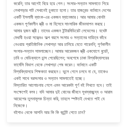
করেনি; তার আগেই বিয়ে হয়ে গেল। সংসার-সন্তান সামলাতে গিয়ে
লেখাপড়ার পাট সেখানেই চুকাতে হলো। তার হাজবেন্ড বর্তমানে দেশের
একটি ইসলামী ব্যাংক-এর একজন ম্যানেজার। আর আমার বোনটা
একজন পূর্ণকালীন স্ত্রী ও মা হিসেবে সাংসারিক জীবনযাপন করছে।
আমার দুজন স্ত্রী। তাদের একজন ইন্টারমিডিয়েট লেভেলের। যথেষ্ট
মেধাবী হওয়া সত্ত্বেও অল্প বয়সে সংসার ও সন্তানের দায়িত্ব কাঁধে
নেওয়ায় প্রাতিষ্ঠানিক লেখাপড়া আর চালিয়ে যেতে পারেননি; পূর্ণকালীন
সংসার-সন্তান সামলাচ্ছেন। আমার আরেকজন স্ত্রী একযোগে বুয়েট,
ঢাবি ও মেডিক্যালে চান্স পেয়েছিলেন; অবশেষে ঢাকা বিশ্ববিদ্যালয়ের
ফার্মেসি বিভাগ থেকে লেখাপড়া শেষ করেন। বর্তমানে একটি
বিশ্ববিদ্যালয়ে শিক্ষকতা করছেন। ভুলে গেলে চলবে না যে, তাকেও
একই সাথে ঘরসংসার ও সন্তান সামলাতেই হচ্ছে।
বিস্তারিত আলোচনায় গেলে এমন আরেকটা পূর্ণ বই লিখতে হবে। তাই
সংক্ষেপেই বলব। যদি আমার দুই বোনের জীবনে সুখস্বাচ্ছন্দ্য ও আরাম
আয়েশের তুলনামূলক চিন্তা করি, তাহলে স্পষ্টতই দেখতে পাই যে
নিজেকে।
বইপাও থেকে আপনি আর কি কি কন্টেন্ট পেতে চান?