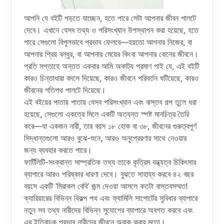
আপনি যে বইটি পড়তে যাচ্ছেন, হতে পারে সেটা আপনার জীবন পালটে
দেবে। এখানে যেসব তথ্য ও পরিসংখ্যান উপস্থাপন করা হয়েছে, হতে
পারে সেগুলো বিপুলভাবে প্রভাব ফেলবে—হয়তো আপনার নিজের, বা
আপনার প্রিয় বন্ধুর, বা আপনার মেয়ের কিংবা আপনার বোনের জীবনে।
প্রতি সপ্তাহে অন্তত একবার আমি অকাট্য প্রমাণ পাই যে, এই বইটি
কারও চিন্তাধারা বদলে দিয়েছে, কারও জীবনে পরিবর্তন ঘটিয়েছে, কারও
জীবনের গতিপথ পালটে দিয়েছে।
এই বইয়ের পাতায় পাতায় যেসব পরিসংখ্যান এবং বাস্তব গল্প তুলে ধরা
হয়েছে, সেগুলো একত্রে মিলে একটি অত্যন্ত স্পষ্ট মানচিত্র তৈরি
করে—যা একজন নারী, তার বয়স ১৮ হোক বা ৩৮, জীবনের গুরুত্বপূর্ণ
সিদ্ধান্তগুলো আরও বুঝে-শুনে, আরও অনুপ্রেরণার সাথে নেওয়ার
জন্য ব্যবহার করতে পারে।
ফার্টিলিটি-সংক্রান্ত সাম্প্রতিক তথ্য তাকে কৃত্রিম বন্ধ্যত্ব চিকিৎসার
ব্যাপারে আরও পরিষ্কার ধারণা দেবে। বুঝতে সাহায্য করবে ৪২ বছর
বয়সে একটি ‘মিরাকল বেবি’ জন্ম দেওয়া আসলে কতটা বাস্তবসম্মত!
ক্যারিয়ারের বিভিন্ন বিকল্প পথ এবং ফ্যামিলি সাপোর্টের সুবিধার ব্যাপারে
নতুন সব তথ্য নারীদের বিভিন্ন সুযোগের ব্যাপারে অবগত করবে এবং
এর ইতিবাচক প্রভাব নারীদের জীবনে অবাক করার মতো।