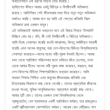
অবচেতনমনে এক ধরণের তাড়না তৈরি করেছে।
ব্যক্তিগত জীবনে আমার একটু বিচিত্র ও বিপরীতধর্মী অভিজ্ঞতা
রয়েছে। প্রতিনিয়ত সেই জীবনধারার মধ্য দিয়ে নতুন নতুন অভিজ্ঞতা
অর্জনও করছি। আমার মনে হয় আমি এই ক্ষেত্রে খানিকটা বিরল
অভিজ্ঞতা রাখা একজন মানুষ।
এই অভিজ্ঞতাই আমাকে অবচেতন মনে এই বিষয়ে লিখতে ‘উসকানি’
দিচ্ছিল বোধ হয়। বলি, কী সেই বিপরীতধর্মী ও বিচিত্র অভিজ্ঞতা।
আমি নিজে লেখাপড়া করেছি কওমি মাদরাসায়, কিন্তু কর্মজীবনে সহকর্মী
হয়েছি এমন অনেক মানুষের; যারা দেশ-বিদেশের বিভিন্ন বিশ্ববিদ্যলায়ে
লেখাপড়া করেছেন—যাদের মধ্যে নারী-পুরুষ উভয়ই ছিলেন। আবার
যখন থেকে প্রতিষ্ঠান পরিচালনার মতো দায়িত্ব কাঁধে চেপেছে, তখন
থেকে আমার টিমেও অনেক নারী পুরুষ কাজ করেছেন, করছেন; যারা
দেশ-বিদেশের বিভিন্ন শিক্ষাপ্রতিষ্ঠানে অধ্যয়ন করেছেন। আমি
সাধারণ শিক্ষায় শিক্ষিত এসব মানুষের জীবনধারার খানিকটা এবং
চিন্তাধারার কিয়দাংশ কাছ থেকে দেখেছি। তাদের প্রাত্যহিক জীবনের
চাওয়া পাওয়া, সুবিধা-অসুবিধাগুলোও প্রত্যক্ষ্য করেছি কাছ থেকে।
আমার দুটি বোন। তাদের একজন ঢাকা বিশ্ববিদ্যালয় থেকে
গ্রাজুয়েটেড; বেশ স্বনামধন্য একটি প্রতিষ্ঠানে কর্মরত; তার হাজবেন্ডও
একটি মাল্টিন্যাশনাল কোম্পানিতে কর্মরত। আরেক বোন মেট্রিকও পাশ