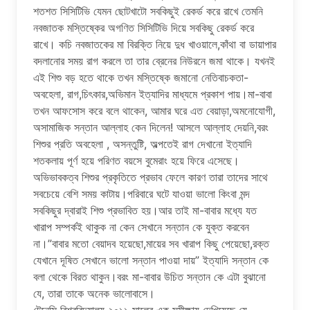
শতশত সিসিটিভি যেমন ছোটখাটো সবকিছুই রেকর্ড করে রাখে তেমনি
নবজাতক মস্তিষ্কের অগণিত সিসিটিভি দিয়ে সবকিছু রেকর্ড করে
রাখে। কচি নবজাতকের মা বিরক্তি নিয়ে দুধ খাওয়ালে,কাঁথা বা ডায়াপার
বদলানোর সময় রাগ করলে তা তার ব্রেনের নিউরনে জমা থাকে। যখনই
এই শিশু বড় হতে থাকে তখন মস্তিষ্কে জমানো নেতিবাচকতা-
অবহেলা, রাগ,চিৎকার,অভিমান ইত্যাদির মাধ্যমে প্রকাশ পায়।মা-বাবা
তখন আফসোস করে বলে থাকেন, আমার ঘরে এত বেয়াড়া,অমনোযোগী,
অসামাজিক সন্তান আল্লাহ কেন দিলেন! আসলে আল্লাহ দেয়নি,বরং
শিশুর প্রতি অবহেলা , অসন্তুষ্টি, অল্পতেই রাগ দেখানো ইত্যাদি
শতকলায় পূর্ণ হয়ে পরিণত বয়সে বুমেরাং হয়ে ফিরে এসেছে।
অভিভাবকত্ব শিশুর প্রকৃতিতে প্রভাব ফেলে কারণ তারা তাদের সাথে
সবচেয়ে বেশি সময় কাটায়।পরিবারে ঘটে যাওয়া ভালো কিংবা মন্দ
সবকিছুর দ্বারাই শিশু প্রভাবিত হয়।আর তাই মা-বাবার মধ্যে যত
খারাপ সম্পর্কই থাকুক না কেন সেখানে সন্তান কে যুক্ত করবেন
না।”বাবার মতো বেয়াদব হয়েছো,মায়ের সব খারাপ কিছু পেয়েছো,রক্ত
যেখানে দূষিত সেখানে ভালো সন্তান পাওয়া দায়” ইত্যাদি সন্তান কে
বলা থেকে বিরত থাকুন।বরং মা-বাবার উচিত সন্তান কে এটা বুঝানো
যে, তারা তাকে অনেক ভালোবাসে।