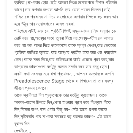
ব্যক্তি।মা-বাবার ছোট্ট ছোট্ট আচরণ শিশুর মনোজগতে বিশাল পরিবর্তন
আনে।তার কল্পনার জগতে আপনি হয়ে যেতে পারেন ভিলেন।তাই
শাস্তি কে প্রাধান্য না দিয়ে ভালোবেসে আপনার শিশুকে বড় করুন আর
হয়ে উঠুন তার মনোজগতের আসল নায়ক!
পরিশেষে এটাই বলব যে, প্রতিটি শিশুই সম্ভাবনাময়।নিজ সন্তান কে
ছোট করে নয়,অন্যের সাথে তুলনা দিয়ে নয়,সেল্ফ-স্টীম কে আঘাত
করে নয় বরং আদর দিয়ে ভালোবেসে তাকে স্বপ্ন দেখান,তার ভেতরের
প্রতিভা জাগিয়ে তুলতে, তার আস্থার প্রতীক হতে তার গুড প্যারেন্টস
হোন।তাকে সময় দিয়ে,তার চাহিদাগুলো রাইট ওয়েতে পূরণ করে,তার
আগ্রহের জায়গাগুলো যতটুকু সম্ভব সমর্থন করে তার বন্ধু হোন।
একটা কথা সবসময় মনে রাখা প্রয়োজন,,, আপনার সন্তানকে আপনি
Preadolescence Stage থেকে যা শিখাবেন,তা তার সমগ্র
জীবনে প্রভাব ফেলবে।
তাকে স্বাধীনতা দিন প্রকৃতপক্ষে তার যতটুকু প্রয়োজন। তাকে
আকাশ-বাতাস চিনতে দিন,খোলা হাওয়ায় প্রাণ ভরে নিঃশ্বাস নিতে
দিন,নিজের জগৎ বলে একটা কিছু হয়- সেটা তাকে কল্পনা করতে
দিন,সৃষ্টিকর্তার পরে মা-বাবা সবচেয়ে বড় ভরসার জায়গা- এটা তাকে
বুঝতে দিন!
লেখনীতে,,,