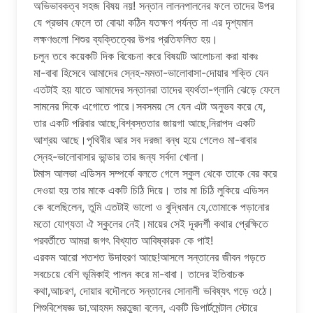
অভিভাবকত্ব সহজ বিষয় নয়! সন্তান লালনপালনের ফলে তাদের উপর
যে প্রভাব ফেলে তা বোঝা কঠিন যতক্ষণ পর্যন্ত না এর দৃশ্যমান
লক্ষণগুলো শিশুর ব্যক্তিত্বের উপর প্রতিফলিত হয়।
‌চলুন তবে কয়েকটি দিক বিবেচনা করে বিষয়টি আলোচনা করা যাকঃ
মা-বাবা হিসেবে আমাদের স্নেহ-মমতা-ভালোবাসা-দোয়ার শক্তি যেন
এতটাই হয় যাতে আমাদের সন্তানরা তাদের ব্যর্থতা-গ্লানি ঝেড়ে ফেলে
সামনের দিকে এগোতে পারে।সবসময় সে যেন এটা অনুভব করে যে,
তার একটি পরিবার আছে,বিশ্বস্ততার জায়গা আছে,নিরাপদ একটি
আশ্রয় আছে।পৃথিবীর আর সব দরজা বন্ধ হয়ে গেলেও মা-বাবার
স্নেহ-ভালোবাসার ভান্ডার তার জন্য সর্বদা খোলা।
টমাস আলভা এডিসন সম্পর্কে বলতে গেলে স্কুল থেকে তাকে বের করে
দেওয়া হয় তার মাকে একটি চিঠি দিয়ে। তার মা চিঠি লুকিয়ে এডিসন
কে বলেছিলেন, তুমি এতটাই ভালো ও বুদ্ধিমান যে,তোমাকে পড়ানোর
মতো যোগ্যতা ঐ স্কুলের নেই।মায়ের সেই দূরদর্শী কথার প্রেক্ষিতে
পরবর্তীতে আমরা জগৎ বিখ্যাত আবিষ্কারক কে পাই!
এরকম আরো শতশত উদাহরণ আছে!আসলে সন্তানের জীবন গড়তে
সবচেয়ে বেশি ভূমিকাই পালন করে মা-বাবা। তাদের ইতিবাচক
কথা,আচরণ, দোয়ার বদৌলতে সন্তানের সোনালী ভবিষ্যৎ গড়ে ওঠে।
শিশুবিশেষজ্ঞ ডা.আহমদ মরতুজা বলেন, একটি ডিপার্টমেন্টাল স্টোরে