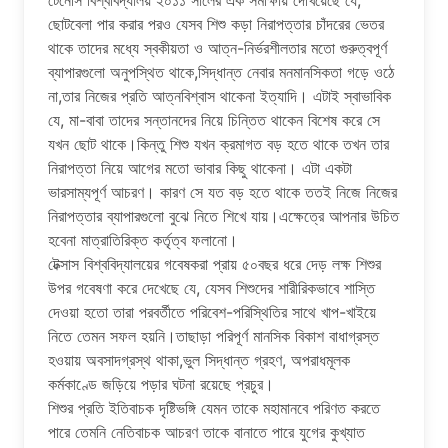
টেনেসি বিশ্ববিদ্যালয় ২০১১ সালের এক সমীক্ষায় দেখিয়েছে যে,
ছোটবেলা পার করার পরও যেসব শিশু কড়া নিরাপত্তার চাঁদরের ভেতর
থাকে তাদের মধ্যে স্বকীয়তা ও আত্ন-নির্ভরশীলতার মতো গুরুত্বপূর্ণ
ব্যাপারগুলো অনুপস্থিত থাকে,সিদ্ধান্ত নেবার মনমানসিকতা গড়ে ওঠে
না,তার নিজের প্রতি আত্নবিশ্বাস থাকেনা ইত্যাদি। এটাই স্বাভাবিক
যে, মা-বাবা তাদের সন্তানদের নিয়ে চিন্তিত থাকেন বিশেষ করে সে
যখন ছোট থাকে।কিন্তু শিশু যখন ক্রমাগত বড় হতে থাকে তখন তার
নিরাপত্তা নিয়ে আগের মতো ভাবার কিছু থাকেনা। এটা একটা
ভারসাম্যপূর্ণ আচরণ। কারণ সে যত বড় হতে থাকে ততই নিজে নিজের
নিরাপত্তার ব্যাপারগুলো বুঝে নিতে শিখে যায়।এক্ষেত্রে আপনার উচিত
হবেনা মাত্রাতিরিক্ত কর্তৃত্ব ফলানো।
টেক্সাস বিশ্ববিদ্যালয়ের গবেষকরা প্রায় ৫০বছর ধরে দেড় লক্ষ শিশুর
উপর গবেষণা করে দেখেছে যে, যেসব শিশুদের শারীরিকভাবে শাস্তি
দেওয়া হতো তারা পরবর্তীতে পরিবেশ-পরিস্থিতির সাথে খাপ-খাইয়ে
নিতে তেমন সফল হয়নি।তাছাড়া পরিপূর্ণ মানসিক বিকাশ বাধাগ্রস্ত
হওয়ায় অবসাদগ্রস্থ থাকা,ভুল সিদ্ধান্ত গ্রহণ, অপরাধমূলক
কর্মকাণ্ডে জড়িয়ে পড়ার ঘটনা রয়েছে প্রচুর।
শিশুর প্রতি ইতিবাচক দৃষ্টিভঙ্গি যেমন তাকে মহামানবে পরিণত করতে
পারে তেমনি নেতিবাচক আচরণ তাকে বানাতে পারে যুগের কুখ্যাত