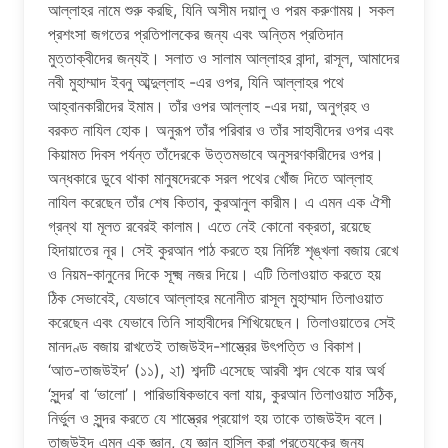
আল্লাহর নামে শুরু করছি, যিনি অসীম দয়ালু ও পরম করুণাময়। সকল
প্রশংসা জগতের প্রতিপালকের জন্য এবং অন্তিম প্রতিদান
মুত্তাক্বীদের জন্যই। সলাত ও সালাম আল্লাহর বান্দা, রাসূল, আমাদের
নবী মুহাম্মাদ ইবনু আব্দুল্লাহ -এর ওপর, যিনি আল্লাহর পথে
আহ্বানকারীদের ইমাম। তাঁর ওপর আল্লাহ -এর দয়া, অনুগ্রহ ও
বরকত নাযিল হোক। অনুরূপ তাঁর পরিবার ও তাঁর সাহাবীদের ওপর এবং
কিয়ামত দিবস পর্যন্ত তাঁদেরকে উত্তমভাবে অনুসরণকারীদের ওপর।
অন্ধকারে ডুবে থাকা মানুষদেরকে সরল পথের খোঁজ দিতে আল্লাহ
নাযিল করেছেন তাঁর শেষ কিতাব, কুরআনুল কারীম। এ এমন এক ঐশী
গ্রন্থ যা মূলত রবেরই কালাম। এতে নেই কোনো বক্রতা, রয়েছে
হিদায়াতের নূর। সেই কুরআন পাঠ করতে হয় নির্দিষ্ট শৃঙ্খলা বজায় রেখে
ও নিয়ম-কানুনের দিকে সূক্ষ্ম নজর দিয়ে। এটি তিলাওয়াত করতে হয়
ঠিক সেভাবেই, যেভাবে আল্লাহর মনোনীত রাসূল মুহাম্মাদ তিলাওয়াত
করেছেন এবং যেভাবে তিনি সাহাবীদের শিখিয়েছেন। তিলাওয়াতের সেই
মানদণ্ড বজায় রাখতেই তাজউইদ-শাস্ত্রের উৎপত্তি ও বিকাশ।
‘আত-তাজউইদ’ (১১), ২া) শব্দটি এসেছে আরবী শব্দ থেকে যার অর্থ
‘সুন্দর’ বা ‘ভালো’। পারিভাষিকভাবে বলা যায়, কুরআন তিলাওয়াত সঠিক,
নির্ভুল ও সুন্দর করতে যে শাস্ত্রের প্রয়োগ হয় তাকে তাজউইদ বলে।
তাজউইদ এমন এক জ্ঞান, যে জ্ঞান হাসিল করা প্রত্যেকের জন্য