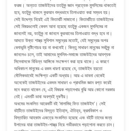
ফরজ। অন্তত তাজউইদের ততটুকু জ্ঞান প্রত্যেক মুসলিমের থাকতেই
হবে, যতটুকু থাকলে কুরআন শুদ্ধভাবে তিলাওয়াত করা সম্ভব হয়।
সেই উদ্দেশ্য নিয়েই এই কিতাবটি সাজানো। কিতাবটিতে তাজউইদের
সেই বিষয়গুলোই কেবল আনা হয়েছে যতটুকু একজন মুসলিমের না
জানলেই নয়, যতটুকু না জানলে কুরআনের তিলাওয়াত শুদ্ধ হবে না।
আদতে উক্ত শাস্ত্র সুবিশাল সমুদ্রের মতোই, যেই সমুদ্রের অপর
বেলাভূমি দৃষ্টিগোচর হয় না কখনোই। কিন্তু সাধারণ মানুষের সবটুকু না
জানলেও চলে, তাই আমাদের মুসলিম-সমাজে তাজউইদের আবশ্যক
সিলেবাসকে বিভিন্ন আঙ্গিকে সংক্ষেপণ করা হয়ে থাকে। এ কারণে
অধিকাংশ মানুষের এ রকম ধারণা রয়েছে যে, তাজউইদ হয়তো
মৌলিকভাবেই সংক্ষিপ্ত একটি অধ্যায়। আর এ ভাবনা থেকেই
অনেকেই তাজউইদের একদম সাধারণ ও প্রাথমিক জ্ঞান রপ্ত করেই
মনে করতে থাকেন যে, এই বিষয়ক পড়ালেখার বুঝি আর কোনো দরকার
নেই। এমনটি ভাবা অবশ্যই দূষণীয়।
অধমের সংকলিত আরেকটি বই ‘মালামিহু ফিত তাজউইদ’। সেই
বইটিতে তাজউইদের বিস্তৃত ইতিহাস, ঐতিহ্য, ক্রমবিকাশ ও
বিস্তারিত আহকাম একত্রে সংকলিত হয়েছে এবং বইটি তাদের জন্য
উপাদেয় যারা তাজউইদ-শাস্ত্র নিয়ে গভীরভাবে পড়াশোনা করতে চান।