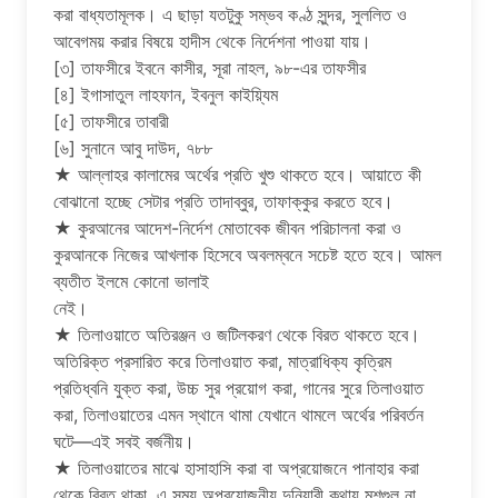
করা বাধ্যতামূলক। এ ছাড়া যতটুকু সম্ভব কণ্ঠ সুন্দর, সুললিত ও
আবেগময় করার বিষয়ে হাদীস থেকে নির্দেশনা পাওয়া যায়।
[৩] তাফসীরে ইবনে কাসীর, সূরা নাহল, ৯৮-এর তাফসীর
[৪] ইগাসাতুল লাহফান, ইবনুল কাইয়্যিম
[৫] তাফসীরে তাবারী
[৬] সুনানে আবু দাউদ, ৭৮৮
★ আল্লাহর কালামের অর্থের প্রতি খুশু থাকতে হবে। আয়াতে কী
বোঝানো হচ্ছে সেটার প্রতি তাদাব্বুর, তাফাক্কুর করতে হবে।
★ কুরআনের আদেশ-নির্দেশ মোতাবেক জীবন পরিচালনা করা ও
কুরআনকে নিজের আখলাক হিসেবে অবলম্বনে সচেষ্ট হতে হবে। আমল
ব্যতীত ইলমে কোনো ভালাই
নেই।
★ তিলাওয়াতে অতিরঞ্জন ও জটিলকরণ থেকে বিরত থাকতে হবে।
অতিরিক্ত প্রসারিত করে তিলাওয়াত করা, মাত্রাধিক্য কৃত্রিম
প্রতিধ্বনি যুক্ত করা, উচ্চ সুর প্রয়োগ করা, গানের সুরে তিলাওয়াত
করা, তিলাওয়াতের এমন স্থানে থামা যেখানে থামলে অর্থের পরিবর্তন
ঘটে—এই সবই বর্জনীয়।
★ তিলাওয়াতের মাঝে হাসাহাসি করা বা অপ্রয়োজনে পানাহার করা
থেকে বিরত থাকা, এ সময় অপ্রয়োজনীয় দুনিয়াবী কথায় মশগুল না