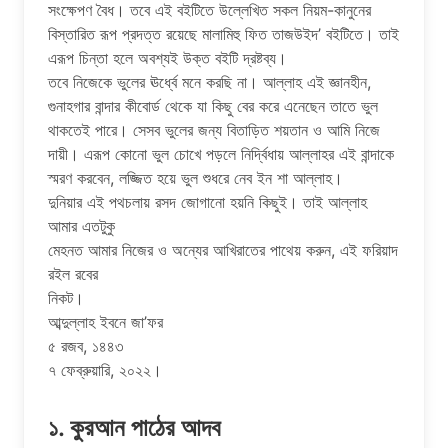
সংক্ষেপণ বৈধ। তবে এই বইটিতে উল্লেখিত সকল নিয়ম-কানুনের
বিস্তারিত রূপ প্রদত্ত রয়েছে মালামিহু ফিত তাজউইদ’ বইটিতে। তাই
এরূপ চিন্তা হলে অবশ্যই উক্ত বইটি দ্রষ্টব্য।
তবে নিজেকে ভুলের ঊর্ধ্বে মনে করছি না। আল্লাহ এই জ্ঞানহীন,
গুনাহগার বান্দার কীবোর্ড থেকে যা কিছু বের করে এনেছেন তাতে ভুল
থাকতেই পারে। সেসব ভুলের জন্য বিতাড়িত শয়তান ও আমি নিজে
দায়ী। এরূপ কোনো ভুল চোখে পড়লে নির্দ্বিধায় আল্লাহর এই বান্দাকে
স্মরণ করবেন, লজ্জিত হয়ে ভুল শুধরে নেব ইন শা আল্লাহ।
দুনিয়ার এই পথচলায় রসদ জোগানো হয়নি কিছুই। তাই আল্লাহ
আমার এতটুকু
মেহনত আমার নিজের ও অন্যের আখিরাতের পাথেয় করুন, এই ফরিয়াদ
রইল রবের
নিকট।
আব্দুল্লাহ ইবনে জা’ফর
৫ রজব, ১৪৪৩
৭ ফেব্রুয়ারি, ২০২২।
১. কুরআন পাঠের আদব