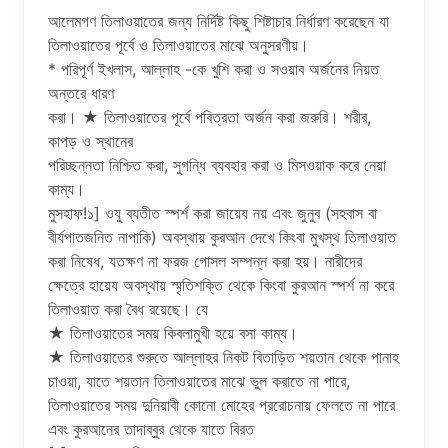
আলেমগণ তিলাওয়াতের জন্য নির্দিষ্ট কিছু শিষ্টাচার নির্ধারণ করেছেন যা
তিলাওয়াতের পূর্বে ও তিলাওয়াতের মাঝে অনুসরণীয়।
* পরিপূর্ণ ইখলাস, আল্লাহ -কে খুশি করা ও সওয়াব অর্জনের নিয়ত
অন্তরে ধারণ
করা। ★ তিলাওয়াতের পূর্বে পবিত্রতা অর্জন করা জরুরি। শরীর,
কাপড় ও স্থানের
পরিচ্ছন্নতা নিশ্চিত করা, সুগন্ধি ব্যবহার করা ও মিসওয়াক করে নেয়া
কাম্য।
মুসহাফ!১] ওযু ব্যতীত স্পর্শ করা জায়েয নয় এবং জুনুব (সহবাস বা
বীর্যপাতজনিত নাপাকি) অবস্থায় কুরআন দেখে কিংবা মুখস্থ তিলাওয়াত
করা নিষেধ, যতক্ষণ না ফরজ গোসল সম্পন্ন করা হয়। নারীদের
ক্ষেত্রে হায়েয অবস্থায় স্মৃতিশক্তি থেকে কিংবা কুরআন স্পর্শ না করে
তিলাওয়াত করা বৈধ রয়েছে। যে
★ তিলাওয়াতের সময় কিবলামুখী হয়ে বসা কাম্য।
★ তিলাওয়াতের শুরুতে আল্লাহর নিকট বিতাড়িত শয়তান থেকে পানাহ
চাওয়া, যাতে শয়তান তিলাওয়াতের মাঝে ভুল করাতে না পারে,
তিলাওয়াতের সময় দুনিয়াবী কোনো মোহের প্ররোচনায় ফেলতে না পারে
এবং কুরআনের তাদাব্বুর থেকে যাতে বিরত