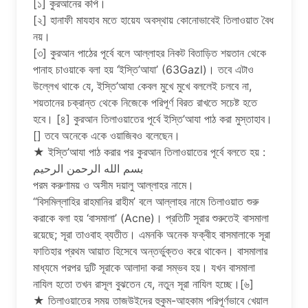
[১] কুরআনের কপি।
[২] হানাফী মাযহাব মতে হায়েয অবস্থায় কোনোভাবেই তিলাওয়াত বৈধ
নয়।
[৩] কুরআন পাঠের পূর্বে বলে আল্লাহর নিকট বিতাড়িত শয়তান থেকে
পানাহ চাওয়াকে বলা হয় ‘ইস্তি’আযা’ (63Gazl)। তবে এটাও
উল্লেখ থাকে যে, ইস্তি’আযা কেবল মুখে মুখে বললেই চলবে না,
শয়তানের চক্রান্ত থেকে নিজেকে পরিপূর্ণ বিরত রাখতে সচেষ্ট হতে
হবে। [৪] কুরআন তিলাওয়াতের পূর্বে ইস্তি’আযা পাঠ করা মুস্তাহাব।
[] তবে অনেকে একে ওয়াজিবও বলেছেন।
★ ইস্তি’আযা পাঠ করার পর কুরআন তিলাওয়াতের পূর্বে বলতে হয় :
بسم الله الرحمن الرحيم
পরম করুণাময় ও অসীম দয়ালু আল্লাহর নামে।
“বিসমিল্লাহির রাহমানির রাহীম’ বলে আল্লাহর নামে তিলাওয়াত শুরু
করাকে বলা হয় ‘বাসমালা’ (Acne)। প্রতিটি সূরার শুরুতেই বাসমালা
রয়েছে; সূরা তাওবাহ ব্যতীত। এমনকি অনেক ফক্বীহ বাসমালাকে সূরা
ফাতিহার প্রথম আয়াত হিসেবে অন্তর্ভুক্তও করে থাকেন। বাসমালার
মাধ্যমে পরপর দুটি সূরাকে আলাদা করা সম্ভব হয়। যখন বাসমালা
নাযিল হতো তখন রাসূল বুঝতেন যে, নতুন সূরা নাযিল হচ্ছে।[৬]
★ তিলাওয়াতের সময় তাজউইদের হুকুম-আহকাম পরিপূর্ণভাবে খেয়াল