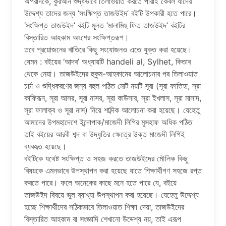
অপরদিকে, কুরআন শুদ্ধভাবে তিলাওয়াত করতে পারাই কেবল যাদের
উদ্দেশ্য তাদের জন্য ‘সংক্ষিপ্ত তাজউইদ’ বইটি উপকারী হতে পারে।
‘সংক্ষিপ্ত তাজউইদ’ বইটি মূলত ‘মালামিহু ফিত তাজউইদ’ বইটির
বিস্তারিত আহকাম অংশের সংক্ষিপ্তরূপ।
তবে প্রয়োজনের খাতিরে কিছু সংযোজনও এতে যুক্ত করা হয়েছে।
যেমন : বইয়ের ‘আদব’ অধ্যায়টি handeli al, Sylhet, কিতাব
থেকে নেয়া। তাজউইদের হুকুম-আহকামের আলোচনার পর তিলাওয়াত
চর্চা ও শুদ্ধিকরণের জন্য বহুল পঠিত মোট নয়টি সূরা (সূরা ফাতিহা, সূরা
কাফিরূন, সূরা আসর, সূরা নাসর, সূরা কাউসার, সূরা ইখলাস, সূরা মাসাদ,
সূরা ফালাক্ব ও সূরা নাস) নিয়ে শাব্দিক আলোচনা করা হয়েছে। যেহেতু
আমাদের উপমহাদেশে ইন্দোপাক/মাজেদী লিপির মুসহাফ অধিক পঠিত
তাই বইয়ের আরবী শব্দ বা উদ্ধৃতির ক্ষেত্রে উক্ত মাজেদী লিপিই
ব্যবহৃত হয়েছে।
বইটিকে যথেষ্ট সংক্ষিপ্ত ও সহজ করতে তাজউইদের মৌলিক কিছু
বিষয়কে এমনভাবে উপস্থাপন করা হয়েছে যাতে শিক্ষার্থীগণ সহজে রপ্ত
করতে পারে। ফলে অনেকের কাছে মনে হতে পারে যে, বইয়ে
তাজউইদ বিষয়ে ভুল ব্যাখ্যা উপস্থাপন করা হয়েছে। যেহেতু উদ্দেশ্য
হচ্ছে শিক্ষার্থীদের সঠিকভাবে তিলাওয়াত শিক্ষা দেয়া, তাজউইদের
বিস্তারিত আহকাম বা সংজ্ঞাদি শেখানো উদ্দেশ্য নয়, তাই এরূপ