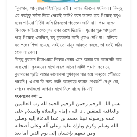
“কুরআন, আল্লাহর মহিমান্বিত বাণী। আমার জীবনের সংবিধান। কিন্তু
এর কতটুকু মর্যাদা দিতে পেরেছি আমি? বয়স অনেক হয়ে গিয়েছে তবুও
রবের পাঠানো চিঠিটা আমি ঠিকমতো পড়তেও জানি না। পরম যত্নে
গিলাফে জড়িয়ে শেল্ফের ওপর রেখে দিয়েছি। ধুলোর পুরু আস্তরণ
পড়ে গিয়েছে এতদিনে, তবু কুরআনটা আমি খুলেও দেখি না। দুনিয়ায়
যত পদের শিক্ষা রয়েছে, সবই তো মানুষ আয়ত্ত করছে, তা যতই কঠিন
হোক না কেন।
কিন্তু কুরআন তিলাওয়াত শিক্ষার বেলায় এসে আমার যত আলসেমি আর
অবহেলা। কুরআনের সাথে এরূপ আচরণ এটিই প্রমাণ করে যে,
কুরআনের প্রতি আমার ভালোবাসা মুখগহ্বর পার হয়ে অন্তরে পৌঁছাতে
পারেনি। এখনো কি সময় হয়নি আল্লাহর কালাম শেখার?” দেখুন তো,
ওপরের কথাগুলো আপনার সাথে মিলে যাচ্ছে কি না?
সংকলকের কথা …
بسم اللہ الرحم رحمن الرحيم الحمد لله رب العالمين
والعاقبة للمتقين . د الله ، إمام والصلاة والسلام على
عبده ورسوله نبینا محمد بن عبدا الدعاة إليه وصلى
الله وسلم وكرم وبارك عليه وعلى آله وعلى أصحابه
ومن تبعهم بإحسان إلى يوم الدين أما بعد