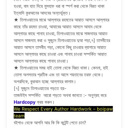
হওয়া, বাম হাত দিয়ে মুসহাফ ধরা বা স্পর্শ করা থেকে বিরত থাকা
ইত্যাদি কুরআনের আদবের অন্তর্ভুক্ত।
★ তিলাওয়াতের মাঝে আল্লাহর রহমতের আয়াত আসলে আল্লাহর
কাছে তাঁর রহমত চাওয়া, আযাবের আয়াত আসলে আযাব থেকে
আল্লাহর কাছে পানাহ চাওয়া, তিলাওয়াতের মাঝে সাজদাহর আয়াত
আসলে সাজদাহ করা ও সুজুদে তিলাওয়াতের দুআ পড়া,৭] তাসবীহের
আয়াত আসলে তাসবীহ পড়া, কোনো কিছু চাওয়ার ব্যাপারে আয়াত
আসলে আল্লাহর কাছে চাওয়া এবং পানাহ চাওয়া সম্পর্কিত আয়াত
আসলে আল্লাহর কাছে পানাহ চাওয়া।
★ তিলাওয়াতের সময় হাই তোলা থেকে বিরত থাকা। কেননা, হাই
তোলা অলসতার প্রতীক এবং তা আসে শয়তানের তরফ থেকে।
অপরদিকে, কুরআন হচ্ছে আল্লাহর কালাম।
[৭] সুজুদে তিলাওয়াতের পড়তে হয়-
তাজউইদ সম্পর্কিত আরো পড়তে অথবা জানতে :- অনুগ্রহ করে
Hardcopy
ক্রয় করুন।
We Respect Every Author Hardwork – boipaw
team
বইপাও থেকে আপনি আর কি কি কন্টেন্ট পেতে চান?