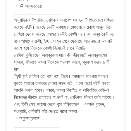
বই অভ্যন্তরে:
_______________________
অনুবাদিকার উপলব্ধি, লেখিকার ভাবাবেগ সহ ২০ টি শিরোনামে সজ্জিত
হয়েছে বইটি। রয়েছে চারটি অধ্যায়। যেগুলোতে চোখে আঙুল দিয়ে
দেখিয়ে দেওয়া হয়েছে, আমরা কেউই বেগুণী নয়। হয় অন্য কেউ বলে
বলে আমাদের চেষ্টা, ইচ্ছা, সাহস মেরে ফেলেছে আর নয়তো আমরাই
হতাশ হয়ে নিজেকে বেগুণী হিসেবেই মেনে নিয়েছি।
লেখিকা বুঝিয়েছেন আত্মপ্রকাশ মানে কী, জীবনপটে আত্মপ্রকাশের
স্বরূপ, কীভাবে আমরা নিজেকে প্রকাশ করবো, প্রকাশ করার ৬ টি
ধাপ।
“হ্যাঁ হ্যাঁ লেখিকা তো বসে বসে লিখে। আমাদের জায়গায় থাকলে
বুঝতে পারতো লেকচার দেওয়া সহজ বটে।” নো ওয়ে! বইটি পড়লে
আপনি অবাক হবেন। কারণ, আমরা বিবাহিত বা অবিবাহিত কেউ-ই
নিজেদের জীবনে কল্পনায়ও যা ভাবি না, লেখিকার জীবনে তা’ই ঘটেছে।
এবং তিনি সেই জায়গা থেকে ঘুরে দাঁড়িয়েছেন। একজন কৃতজ্ঞ,
সংগ্রামী, ধৈর্যশালী নারী দেখতে পাবো আমরা।
অনুবাদপ্রসঙ্গে:
______________________