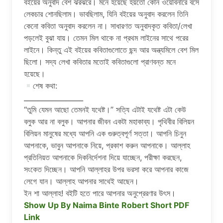
বইয়ের অনুবাদ বেশ ঝরঝরে। মনে হয়েছে হয়তো কোন ওয়েবিনারে বসে
লেকচার শোনছিলাম। ভাবছিলাম, যিনি বইয়ের অনুবাদ করলেন তিনি
কেনো কবিতা অনুবাদ করলেন না। সাধারণত অনুবাদকৃত কবিতা/লেখা
পড়লেই বুঝা যায়। তেমন মিল থাকে না প্রথম লাইনের সাথে পরের
লাইনে। কিন্তু এই বইয়ের কবিতাগুলোতে ছন্দ আর অন্ত্যমিলে বেশ মিল
ছিলো। সদ্য লেখা কবিতার মতোই কবিতাগুলো প্রাণবন্ত মনে
হয়েছে।
শেষ কথা:
_________________
“তুমি যেমন আছো তেমনই যথেষ্ট।” সত্যি এটাই যথেষ্ট এটা কেউ
বলুক আর না বলুক। আপনার জীবন একটা মহাকাব্য। পৃথিবীর বিলিয়ন
বিলিয়ন মানুষের মধ্যে আপনি এক গুরুত্বপূর্ণ সত্তা। আপনি চিনুন
আপনাকে, ভাবুন আপনাকে নিয়ে, প্রকাশ করুন আপনাকে। আল্লাহ
প্রতিনিয়ত আপনাকে দিকনির্দেশনা দিয়ে যাচ্ছেন, পরীক্ষা করছেন,
সংকেত দিচ্ছেন। আপনি আল্লাহর উপর ভরসা করে আপনার কাজে
লেগে যান। আল্লাহ আপনার সাথেই আছেন।
ইন শা আল্লাহ! বইটি হতে পারে আপনার অনুপ্রেরণার উৎস।
Show Up By Naima Binte Robert Short PDF
Link