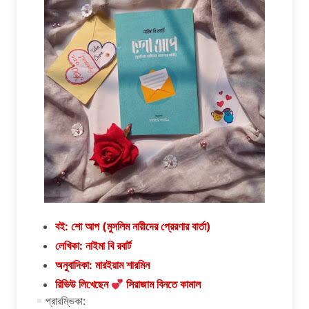
বই: শো আপ (মুসলিম নারীদের প্রেরণার বার্তা)
লেখিকা: নাইমা বি রবার্ট
অনুবাদিকা: মারইয়াম শারমিন
রিভিউ লিখেছেন
সিরাজাম বিনতে কামাল
প্রারম্ভিকা: