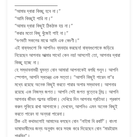
____________________
“আমার দ্বারা কিচ্ছু হবে না।”
“আমি কিচ্ছুই পারি না।”
“আমার দ্বারা কিছুই ঠিকঠাক হয় না।”
“করার মতো কিছু খুঁজেই পাই না।”
“গুণবতী সকলের মাঝে আমি এক বেগুণী।”
এই বাক্যগুলো কি আপনিও ব্যবহার করছেন! বাক্যগুলোকে জড়িয়ে
নিয়েছেন আপনার আত্মার সাথে! কেন নয়! আসলেই তো, আপনার দ্বারা
কিচ্ছু হচ্ছে না।
হে সম্ভাবনাময়ী ঘুমন্ত বোন আমার! আপনাকেই বলছি শুনুন। আপনি
স্পেশাল, আপনি স্বতন্ত্র এক সত্তা। “আপনি কিছুই পারেন না”র
মধ্যে রয়েছে অনেক কিছুই করতে পারার অপার সম্ভাবনা। আপনার
রয়েছে এক নিজস্ব জগত। আপনি সেই জগত বৃত্তের বিন্দু। আপনি
আপনার জীবন গল্পের নায়িকা। দেখিয়ে দিন আপনার প্রতিভা। প্রকাশ
করুন লুকিয়ে রাখা আপনাকে। দেখবেন, আপনিও এমন অনেক কিছুই
করতে পারেন যা অন্যরা পারেনা।
ঠিক এই কথাগুলোই আমাদের বলছেন বোন “নাইমা বি রবার্ট”। বাংলা
ভাষাভাষীদের জন্য অনুবাদ করে সহজ করে দিয়েছেন বোন “মারইয়াম
শারমিন”।