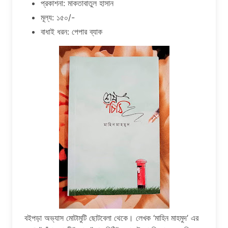
প্রকাশনা: মাকতাবাতুল হাসান
মূল্য: ১৫০/-
বাধাই ধরন: পেপার ব্যাক
বইপড়া অভ্যাস মোটামুটি ছোটবেলা থেকে। লেখক ‘মাহিন মাহমুদ’ এর