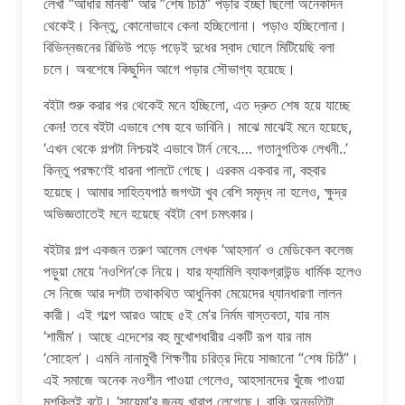
লেখা ”আঁধার মানবী” আর ”শেষ চিঠি” পড়ার ইচ্ছা ছিলো অনেকদিন
থেকেই। কিন্তু, কোনোভাবে কেনা হচ্ছিলোনা। পড়াও হচ্ছিলোনা।
বিভিন্নজনের রিভিউ পড়ে পড়েই দুধের স্বাদ ঘোলে মিটিয়েছি বলা
চলে। অবশেষে কিছুদিন আগে পড়ার সৌভাগ্য হয়েছে।
বইটা শুরু করার পর থেকেই মনে হচ্ছিলো, এত দ্রুত শেষ হয়ে যাচ্ছে
কেন! তবে বইটা এভাবে শেষ হবে ভাবিনি। মাঝে মাঝেই মনে হয়েছে,
‘এখন থেকে গল্পটা নিশ্চয়ই এভাবে টার্ন নেবে…. গতানুগতিক লেখনী..’
কিন্তু পরক্ষণেই ধারনা পালটে গেছে। এরকম একবার না, বহুবার
হয়েছে। আমার সাহিত্যপাঠ জগৎটা খুব বেশি সমৃদ্ধ না হলেও, ক্ষুদ্র
অভিজ্ঞতাতেই মনে হয়েছে বইটা বেশ চমৎকার।
বইটার গল্প একজন তরুণ আলেম লেখক ‘আহসান’ ও মেডিকেল কলেজ
পড়ুয়া মেয়ে ‘নওশিন’কে নিয়ে। যার ফ্যামিলি ব্যাকগ্রাউন্ড ধার্মিক হলেও
সে নিজে আর দশটা তথাকথিত আধুনিকা মেয়েদের ধ্যানধারণা লালন
কারী। এই গল্পে আরও আছে ৫ই মে’র নির্মম বাস্তবতা, যার নাম
‘শামীম’। আছে এদেশের বহু মুখোশধারীর একটি রূপ যার নাম
‘সোহেল’। এমনি নানামুখী শিক্ষণীয় চরিত্র দিয়ে সাজানো ”শেষ চিঠি”।
এই সমাজে অনেক নওশীন পাওয়া গেলেও, আহসানদের খুঁজে পাওয়া
মুশকিলই বটে। ‘সায়েমা’র জন্য খারাপ লেগেছে। বাকি অনুভূতিটা