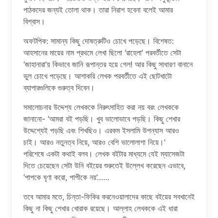
পাঠকদের জন্যই তোলা থাক। তারা নিরাশ হবেনা বলেই আমার
বিশ্বাস।
অফটপিক: সামান্য কিছু দোষত্রুটিও চোখে পড়েছে। বিশেষত:
আহসানের মায়ের নাম প্রথমে লেখা ছিলো ‘রাহেলা’ পরবর্তীতে সেটা
‘জাহানারা’য় কিভাবে জানি রূপান্তর হয়ে গেল! আর কিছু সাধারণ বানানে
ভুল চোখে পড়েছে। আশাকরি লেখক পরবর্তীতে এই ছোটখাটো
ব্যাপারগুলিকে গুরুত্ব দিবেন।
সমালোচনার উদ্দেশ্য লেখককে নিরুৎসাহিত করা নয় বরং লেখককে
জানানো- ‘আমরা বই পড়ছি। খুব ভালোভাবে পড়ছি। কিছু শেখার
উদ্দেশ্যেই পড়ছি এবং শিখছিও। এরকম ইসলামি উপন্যাস আরও
চাই। আরও নতুনত্ব নিয়ে, আরও বেশি ভালোলাগা নিয়ে।’
পরিশেষে একটা কথাই বলব। লেখক বইটার মাধ্যমে যেই ম্যাসেজটা
দিতে চেয়েছেন সেটা উনি বইয়ের শুরুতেই উল্লেখ করেছেন এভাবে,
‘পাপকে ঘৃণা করো, পাপীকে নয়’……
তবে আমার মতে, চিন্তা-ফিকির করনেওয়ালাদের কাছে বইয়ের সবখানেই
কিছু না কিছু শেখার খোরাক রয়েছে। আল্লাহ লেখককে এই ধারা