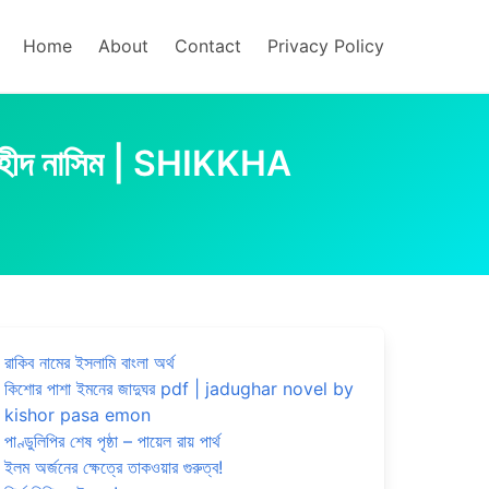
Home
About
Contact
Privacy Policy
শহীদ নাসিম | SHIKKHA
রাকিব নামের ইসলামি বাংলা অর্থ
কিশোর পাশা ইমনের জাদুঘর pdf | jadughar novel by
kishor pasa emon
পাণ্ডুলিপির শেষ পৃষ্ঠা – পায়েল রায় পার্থ
ইলম অর্জনের ক্ষেত্রে তাকওয়ার গুরুত্ব!