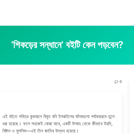
‘শিকড়ের সন্ধানে’ বইটি কেন পড়বেন?
0
?
এই বইতে পবিত্র কুরআনে বিবৃত বনি ইসরাইলের ঘটনাগুলো পর্যায়ক্রমে তুলে
ধরা হয়েছে। ফলে সহজেই বোঝা যাবে, একটি উম্মাহ থেকে কীভাবে ইহুদি,
খিষ্টান ও মুসলিম—এই তিন জাতির উদ্ভব হয়েছে।