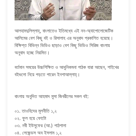
আলহামদুলিল্লাহ্, বাংলাতেও ইতিমধ্যে এই নন-অ্যাপোলোজেটিক
আলিমের বেশ কিছু বই ও রিসালাহ এর অনুবাদ প্রকাশিত হয়েছে।
বিক্ষিপ্ত বিভিন্ন ভিডিও ছাড়াও বেশ কিছু ভিডিও সিরিজ বাংলায়
অনুবাদ হচ্ছে নিয়মিত।
বর্তমান সময়ের উচ্চশিক্ষিত ও আধুনিকমনা পাঠক যারা আছেন, শাইখের
বইগুলো নিয়ে পড়তে পারেন ইনশাআল্লাহ্।
বাংলায় অনুদিত আহমাদ মুসা জিবরীলের সকল বই:
০১. তাওহিদের মূলনীতি ১,২
০২. ফুল হয়ে ফোটো
০৩. নবী ইউসুফের (আ.) পাঠশালা
০৪. লেজেন্ডস অব ইসলাম ১,২