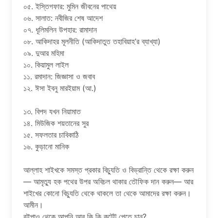
০৫. ইস্তিগফার: মুমিন জীবনের পাথেয়
০৬. সালাত: নবীজির শেষ আদেশ
০৭. ধূলিমলিন উপহার: রামাদান
০৮. আকিদাহর মূলনীতি (আকিদাতুত তহাবিয়াহ’র ব্যাখ্যা)
০৯. দুআর মহিমা
১০. কিয়ামুল লাইল
১১. রমাদান: জিজ্ঞাসা ও জবাব
১২. ঈসা ইবনু মারইয়াম (আ.)
১৩. বিপদ যখন নিয়ামাত
১৪. মিউজিক শয়তানের সুর
১৫. সফলতার চাবিকাঠি
১৬. কুড়ানো মানিক
আল্লাহ শাইখকে সমস্ত প্রকার বিচ্যুতি ও বিভ্রান্তি থেকে রক্ষা করুন
— আমৃত্যু হক পথের উপর অবিচল থাকার তৌফিক দান করুন— আর
শাইখের কোনো বিচ্যুতি থেকে থাকলে তা থেকে আমাদের রক্ষা করুন।
আমীন।
বইপাও থেকে আপনি আর কি কি কন্টেন্ট পেতে চান?