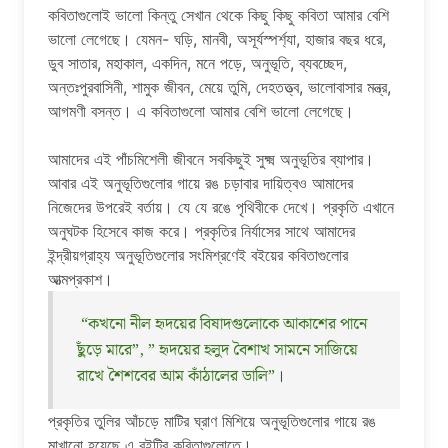
কবিতাগুলোই ভালো কিন্তু সেখান থেকে কিছু কিছু কবিতা আমার বেশি
ভালো লেগেছে। যেমন- ঘড়ি, মানবী, অসূর্যস্পর্শ্যা, হাজার বছর ধরে,
ডুব সাতার, মহাকাল, একদিন, মনে পড়ে, অনুভূতি, ব্যবচ্ছেদ,
অন্তঃপুরবাসিনী, শামুক জীবন, মেয়ে তুমি, দেহতত্ত্ব, ভালোবাসার মন্ত্র,
আগমণী বসন্ত। এ কবিতাগুলো আমার বেশি ভালো লেগেছে।
আমাদের এই পাঁচমিশেলী জীবনে সবকিছুই সুক্ষ্ম অনুভূতির ব্যাপার।
আবার এই অনুভূতিগুলোর গায়ে রঙ চড়াবার দায়িত্বও আমাদের
নিজেদের উপরেই বর্তায়। যে যে রঙে পৃথিবীকে দেখে। প্রকৃতি এখানে
অনুঘটক হিসেবে কাজ করে। প্রকৃতির নির্যাসের সাথে আমাদের
ইন্দ্রীয়গ্রাহ্য অনুভূতিগুলোর সংমিশ্রণেই বইয়ের কবিতাগুলোর
আত্মপ্রকাশ।
“কখনো নীল হৃদয়ের বিষাদগুলোকে আকাশের পানে
ছুঁড়ে মারে”, ” হৃদয়ের হলুদ বৈশাখ সামনে সাজিয়ে
রাখে শৈশবের আম কাঁঠালের ডালি”
।
প্রকৃতির তুলির আঁচড়ে মাটির ঘ্রাণ মিশিয়ে অনুভূতিগুলোর গায়ে রঙ
মাখানো হয়েছে এ বইটির কবিতাগুলোতে।