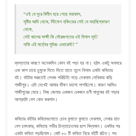
“ওই যে দূরে বিলীন হয়ে গেছে মহাকাল,
সৃষ্টির আদি থেকে, স্টিফেন হকিংয়ের সেই যে মহাবিস্ফোরণ
থেকে,
সেই কালের সাক্ষী কি সৌরজগতের ওই বিশাল সূর্য?
নাকি এই মর্ত্যের সুউচ্চ এভারেস্ট? ”
ব্যস্ততার কারণে অনেকদিন কোন বই পড়া হয় না। হঠাৎ একটু অবসরে
এক কাপ চায়ে চুমুকে দিতে দিতে হাতে তুলে নিলাম একটা কবিতার
বই। বইটার শুরুতেই লেখক পরিচিতি পড়ে দেখলাম লেখিকার বাড়ি
গাজীপুর। এটা দেখেই আমার ভীষণ ভালো লাগছিলো। কারণ আমিও
গাজীপুরের মেয়ে। নিজ জেলার একজন একজন গুণী মানুষের বই পড়ার
আগ্রহটা বেশ বোধ করলাম।
কবিতার বইটার কবিতাগুলোতে চোখ বুলাতে বুলাতে দেখলাম, লেখার হাত
বেশ চমৎকার, কবিতায় গভীর চিন্তাচেতনার ছাপ বিদ্যমান। একটার পর
একটা কবিতা পড়ছিলাম। মোট ৮০ টি কবিতা নিয়ে বইটি রচিত। সব