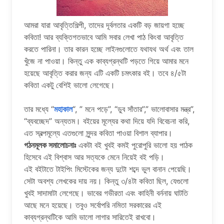
আমরা যারা আবৃত্তিশিল্পী, তাদের দূর্বলতার একটি বড় জায়গা হচ্ছে
কবিতা! আর ব্যক্তিগতভাবে আমি সবার লেখা পাঠ কিংবা আবৃত্তি
করতে পারিনা। তার কারন হচ্ছে লাইনগুলোতে যথাযথ অর্থ এবং তাল
খুঁজে না পাওয়া। কিন্তু এক কাব্যগ্রন্থটি পড়তে গিয়ে আমার মনে
হয়েছে আবৃত্তি করার জন্য এটি একটি চমৎকার বই। তবে ৪/৫টা
কবিতা একটু বেশিই ভালো লেগেছে।
তার মধ্যে “
মহাকাল
“, ” মনে পড়ে”, “ডুব সাঁতার”,” ভালোবাসার মন্ত্র”,
“ব্যবচ্ছেদ” অন্যতম। বইয়ের মূল্যের কথা দিয়ে যদি বিবেচনা করি,
এত স্বল্পমূল্যে এতগুলো সুন্দর কবিতা পাওয়া বিশাল ব্যাপার।
গঠনমূলক সমালোচনাঃ
একটা বই খুবই কমই পুরোপুরি ভালো হয় পাঠক
হিসেবে এই বিশ্বাস আর সত্যকে মেনে নিয়েই বই পড়ি।
এই বইটাতে টাইপিং মিস্টেকের জন্য দুটো শব্দে ভুল বানান পেয়েছি।
সেটা অবশ্য লেখকের দায় নয়। কিন্তু ৩/৪টা কবিতা ছিল, যেগুলো
খুবই সাদামাটা লেগেছে। ভাবের গভীরতা এবং কাহিনী বর্ননায় ঘাটতি
আছে মনে হয়েছে। তবুও সর্বোপরি নমিতা সরকারের এই
কাব্যগ্রন্থটিকে আমি ভালো লাগার সারিতেই রাখবো।