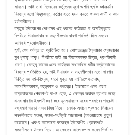
সামনে। তাই তারা নিজেদের কর্তৃত্বের মুখে অশনি হুমকি জ্ঞানচর্চার
বিরুদ্ধে হলো সিদ্ধহস্ত, কঠোর হাতে দমন করতে থাকল জ্ঞানী ও জ্ঞান
চর্চাকারীদের।
বস্তুত ইউরোপের পোপদের এই ধরনের কঠোরতা বা অসহিষ্ণুতার
বিপরীতে উদারতাবাদ ও সহনশীলতার ধারণা প্রতিষ্ঠা ছিল সময়ের
অনিবার্য প্রয়োজনীয়তা।
হ্যাঁ, শেষ পর্যন্ত তা প্রতিষ্ঠিত হয়। পোপতন্ত্রের স্বৈরাচার স্বেচ্ছাচার
মুখ থুবড়ে পড়ে। বিপরীতে জয়ী হয় বিজ্ঞানমনস্ক চিন্তা, প্রগতিবাদী
ধারণা। যেহেতু তাদের এসব কার্যক্রম তথাকথিত ধর্মীয় কর্তৃত্ববাদের
বিরুদ্ধে প্রতিষ্ঠিত হয়, তাই উদারবাদ ও সহনশীলতার মতো ধারণার
ভিত্তি হয় ধর্ম-বিদ্বেষ, সাথে যুক্ত হয় ধর্মনিরপেক্ষতাবাদ,
আপেক্ষিকতাবাদ, বহুত্ববাদ ও গণতন্ত্র। ইউরোপে এসব ধারণা
বাস্তবায়নের প্রেক্ষাপট যা-ই হোক, এ ক্ষেত্রে ভয়াবহ ব্যাপার হচ্ছে
এসব ধারণার ইসলামীকরণ করে মুসলমানদের মধ্যে প্রসারের প্রচেষ্টা।
বক্ষ্যমাণ গ্রন্থ এসব বিষয় নিয়ে। লেখক এখানে প্রথমত লিবারেল
সহনশীলতার সংজ্ঞা, সংজ্ঞা-সংশ্লিষ্ট আলোচনা (ফাওয়ায়েদে কুয়ুদ)
করেছেন। এরপর আলোচনা করেছেন ইউরোপীয় প্রেক্ষাপটে
সহনশীলতার উদ্ভব নিয়ে। এ ক্ষেত্রে আলোকপাত করেন গির্জা ও