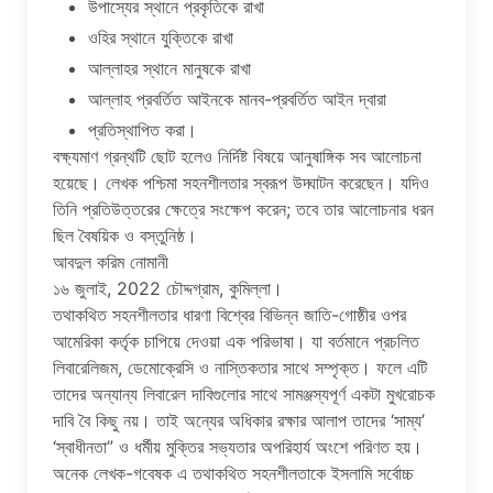
উপাস্যের স্থানে প্রকৃতিকে রাখা
ওহির স্থানে যুক্তিকে রাখা
আল্লাহর স্থানে মানুষকে রাখা
আল্লাহ প্রবর্তিত আইনকে মানব-প্রবর্তিত আইন দ্বারা
প্রতিস্থাপিত করা।
বক্ষ্যমাণ গ্রন্থটি ছোট হলেও নির্দিষ্ট বিষয়ে আনুষাঙ্গিক সব আলোচনা
হয়েছে। লেখক পশ্চিমা সহনশীলতার স্বরূপ উদ্ঘাটন করেছেন। যদিও
তিনি প্রতিউত্তরের ক্ষেত্রে সংক্ষেপ করেন; তবে তার আলোচনার ধরন
ছিল বৈষয়িক ও বস্তুনিষ্ঠ।
আবদুল করিম নোমানী
১৬ জুলাই, 2022 চৌদ্দগ্রাম, কুমিল্লা।
তথাকথিত সহনশীলতার ধারণা বিশ্বের বিভিন্ন জাতি-গোষ্ঠীর ওপর
আমেরিকা কর্তৃক চাপিয়ে দেওয়া এক পরিভাষা। যা বর্তমানে প্রচলিত
লিবারেলিজম, ডেমোক্রেসি ও নাস্তিকতার সাথে সম্পৃক্ত। ফলে এটি
তাদের অন্যান্য লিবারেল দাবিগুলোর সাথে সামঞ্জস্যপূর্ণ একটা মুখরোচক
দাবি বৈ কিছু নয়। তাই অন্যের অধিকার রক্ষার আলাপ তাদের ‘সাম্য’
‘স্বাধীনতা” ও ধর্মীয় মুক্তির সভ্যতার অপরিহার্য অংশে পরিণত হয়।
অনেক লেখক-গবেষক এ তথাকথিত সহনশীলতাকে ইসলামি সর্বোচ্চ