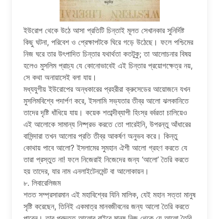
ইউরোপ থেকে উঠে আসা প্রতিটি চিন্তাই মূলত সেখানকার সুনির্দিষ্ট
কিছু ঘটনা, পরিবেশ ও প্রেক্ষাপটকে ঘিরে গড়ে উঠেছে। ফলে পশ্চিমের
নিজ ঘরে তার উৎপাদিত চিন্তার যথার্থতা কতটুকু; তা আলোচনার বিষয়
হলেও মুসলিম প্রাচ্য যে কোনোভাবেই এই চিন্তার প্রয়োগক্ষেত্র নয়,
সে কথা অনায়াসেই বলা যায়।
মধ্যযুগীয় ইউরোপের অন্ধকারের প্রহরীরা ক্রুসেডের আয়োজনে যখন
মুসলিমবিশ্বে পদার্পণ করে, ইসলামি সভ্যতার তীব্র আলো ঝলকানিতে
তাদের দৃষ্টি ধাঁধিয়ে যায়। কয়েক শতাব্দীব্যাপী হিংস্র বর্বরতা চালিয়েও
এই আলোকে সামান্য নিষ্প্রভ করতে তো পারেইনি, উপরন্তু আঁধারের
বাসিন্দারা তখন আলোর প্রতি তীব্র আকর্ষণ অনুভব করে। কিন্তু
কোথায় পাবে আলো? ইসলামের সুমহান ঐশী আলো গ্রহণ করতে যে
তারা প্রস্তুত না! ফলে নিজেরাই নিজেদের জন্য ‘আলো’ তৈরি করতে
হয় তাদের, যার নাম এনলাইটেনমেন্ট বা আলোকায়ন।
৮. লিবারেলিজম
শতত সম্প্রসারমান এই মহাবিশ্বের যিনি মালিক, যেই মহান সত্তা মানুষ
সৃষ্টি করেছেন, তিনিই একমাত্র মানবজীবনের জন্য আলো তৈরি করতে
পারেন। তার প্রদত্ত আলোর বাইরে মানুষ নিজ থেকে যে আলো তৈরি