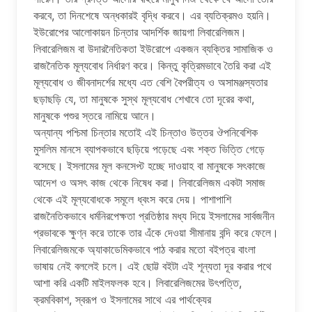
করবে, তা দিনশেষে অন্ধকারই বৃদ্ধি করবে। এর ব্যতিক্রমও হয়নি।
ইউরোপের আলোকায়ন চিন্তার আদর্শিক জায়গা লিবারেলিজম।
লিবারেলিজম বা উদারনৈতিকতা ইউরোপে একজন ব্যক্তির সামাজিক ও
রাজনৈতিক মূল্যবোধ নির্ধারণ করে। কিন্তু কৃত্রিমভাবে তৈরি করা এই
মূল্যবোধ ও জীবনাদর্শের মধ্যে এত বেশি বৈপরীত্য ও অসামঞ্জস্যতার
ছড়াছড়ি যে, তা মানুষকে সুস্থ মূল্যবোধ শেখাবে তো দূরের কথা,
মানুষকে পশুর স্তরে নামিয়ে আনে।
অন্যান্য পশ্চিমা চিন্তার মতোই এই চিন্তাও উত্তর ঔপনিবেশিক
মুসলিম মানসে ব্যাপকভাবে ছড়িয়ে পড়েছে এবং শক্ত ভিত্তি গেড়ে
বসেছে। ইসলামের মূল কনসেপ্ট হচ্ছে দাওয়াহ বা মানুষকে সৎকাজে
আদেশ ও অসৎ কাজ থেকে নিষেধ করা। লিবারেলিজম একটা সমাজ
থেকে এই মূল্যবোধকে সমূলে ধ্বংস করে দেয়। পাশাপাশি
রাজনৈতিকভাবে ধর্মনিরপেক্ষতা প্রতিষ্ঠার মধ্য দিয়ে ইসলামের সার্বজনীন
প্রভাবকে ক্ষুণ্ন করে তাকে তার এঁকে দেওয়া সীমানায় বন্দি করে ফেলে।
লিবারেলিজমকে অ্যাকাডেমিকভাবে পাঠ করার মতো বইপত্র বাংলা
ভাষায় নেই বললেই চলে। এই ছোট্ট বইটা এই শূন্যতা দূর করার পথে
আশা করি একটি মাইলফলক হবে। লিবারেলিজমের উৎপত্তি,
ক্রমবিকাশ, স্বরূপ ও ইসলামের সাথে এর পার্থক্যের