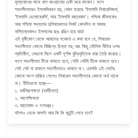
মূল্যবোধের সাথে খাপ খাওয়ানোর চেষ্টা করে থাকেন। ফলে
সহনশীলতারও ইসলামিকরণ হয়, যেমন হয়েছে ‘ইসলামি লিবারেলিজম’,
‘ইসলামি ডেমোক্রেসি’, আর ‘ইসলামি বহুত্ববাদ’। পশ্চিমা জীবনবোধ
আর পশ্চিমা সভ্যতার তল্পিবাহকদের নিকট কোনদিন না আবার
নাস্তিক্যবাদও ইসলামের রঙে রঙিন হয়ে যায়!
এই দৃষ্টিকোণ থেকে আমাদের গবেষণা এ কথা বলে যে, লিবারেল
সহনশীলতা কোনো বিচ্ছিন্ন চিন্তা নয়; বরং কিছু মৌলিক নীতির ওপর
প্রতিষ্ঠিত, যেগুলো মিলে একটি পূর্ণাঙ্গ বুদ্ধিবৃত্তিক ধারা তৈরি করেছে।
ফলে সহনশীলতা টিকে থাকতে হলে, গোটা সেটটা টিকে থাকতে হবে।
সেই সেট না থাকলে সহনশীলতাও থাকবে না। এমনকি এই সেটের
কোনো অংশ হারিয়ে গেলেও লিবারেল সহনশীলতার কোনো অর্থ থাকে
না। নীতিগুলো হচ্ছে—
১. ধর্মনিরপেক্ষতা (ধর্মহীনতা)
২. আপেক্ষিকতা
৩. বহুত্ববাদ ও গণতন্ত্র।
বইপাও থেকে আপনি আর কি কি কন্টেন্ট পেতে চান?