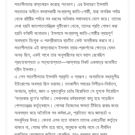
সহনশীলতার বাস্তবায়ন করেছে শতভাগ। এর উদাহরণ ইসলামি
সভ্যতার অধীনে বসবাসকারী সংখ্যালঘু জাতি-গোষ্ঠী, যারা নাগরিক পর্যায়
থেকে রাষ্ট্রীয় পর্যায়ে সব ধরনের অধিকার সমানভাবে ভোগ করে। তাদের
দেখা হয়নি জাতপাততান্ত্রিক দৃষ্টিকোণ থেকে, তাদের প্রতি পোষণ করা
হয়নি বর্ণবাদী মনোভাব। ইসলামে সংখ্যালঘু জাতি-গোষ্ঠীর ন্যায়পূর্ণ
অবস্থান হিংসুক ও পরশ্রীকাতর ব্যতীত কেউ অস্বীকার করবে না।
সহনশীলতার এই বাস্তবায়নে ইসলাম ন্যায়-প্রদর্শনের ক্ষেত্রে যেমন
অনড় ছিল, একই সাথে তার অনুসারীদের মনে বহাল রেখেছিল
গ্রহণযোগ্যতা ও সত্যযোগ্যতা—আল্লাহর নিকট একমাত্র মনোনীত
দ্বীন ইসলাম।
এ গেল সহনশীলতার ইসলামি প্রকৃতি ও স্বরূপ। অন্যদিকে মধ্যযুগীয়
ইউরোপের অবস্থা ছিল ভয়াবহ। তৎকালীন সময়ের নিপীড়ন-নির্যাতন,
অনাচার, মূর্খতা, জ্ঞান ও মুক্তবুদ্ধি চর্চার বিরোধিতা সে যুগকে দিয়েছিল
‘অন্ধকার যুগে’র অবিধা। সেখানকার ধর্মব্যবস্থা কাবু হয়ে পড়েছিল
পোপতন্ত্রের কর্তৃত্ববাদে। পোপরা নিজেদের ক্ষমতা টিকিয়ে রাখার জন্য
অবলম্বন করে অনৈতিক সব কর্মকাণ্ড, প্রতিহত করে জ্ঞানচর্চা ও
শুভবুদ্ধির উদয়। কেননা এসব হতে থাকলে তাদের একচেটিয়া কর্তৃত্ব
থাকবে না, গোমর ফাঁস হয়ে যাবে, মানুষকে ধর্মের নামে যে দীর্ঘদিন
ভ্রান্তির বেড়াজালে জড়িয়ে রেখেছিল, তাও প্রকাশ পাবে সবার