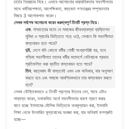
চার্চের স্বৈরাচার নিয়ে। এভাবে আলোচনার ধারাবাহিকতায় সহনশীলতার
সাথে ধর্মনিরপেক্ষতা, আপেক্ষিকতা, বহুত্বতা গণতন্ত্রের সম্পৃক্ততার
বিষয়ে 3 আলোকপাত করেন।
লেখক সর্বশেষ অলোচনা করেন গুরুত্বপূর্ণ তিনটি প্রশ্ন নিয়ে :
এক
. পাশ্চাত্যের মতো যে সমাজের জীবনব্যবস্থা ব্যক্তিগত
সুবিধা ও স্বার্থের ভিত্তিতে গড়ে ওঠে, সেখানে কি সহনশীলতা
বাস্তবায়ন হতে পারে?
দুই.
দেশে যদি কোনো ধর্মীয় গোষ্ঠী সংখ্যাগরিষ্ঠ হয়, তবে
পশ্চিমা সহনশীলতা তাদের ধর্মীয় মতাদর্শে নেতিবাচক প্রভাব
প্রতিফলিত করা ব্যতীত বাস্তবায়ন হতে পারে?
তিন
. বহুত্ববাদ কী বাস্তবেই এমন এক অধিকার, যার অনুসরণ
করতে হবে এবং সমাজে আবশ্যিকভাবে তার বাস্তবায়ন করতে
হবে?
লেখক যৌক্তিকভাবে এ তিনটি প্রশ্নের উত্তর দেন, সাথে এটাও
সাব্যস্ত করেন, তথাকথিত অর্থে সহনশীলতার ধারণা গ্রহণ করার
মানে হচ্ছে ইসলামের মৌলিক ভিত্তিকে অবমূল্যায়ন করা, ইসলামি
শিক্ষা থেকে উৎসারিত মূল্যবোধের অবজ্ঞা করা, যার অনিবার্য ফলশ্রুতি
হচ্ছে—