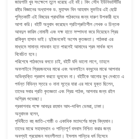
জায়গাটা খুব সংক্ষেপে তুলে ধরেছে এই বই। কিং সৌদ ইউনিভার্সিটির
রাষ্ট্র বিজ্ঞানের অধ্যাপক ড. মুহাম্মদ বিন আহমাদ মুফতির এই ছোট্ট
পুস্তিকাটি এই বিষয়ের প্রাথমিক পাঠকদের জন্য দারুণ উপকারী হবে
আশা করি। বইটি অনুবাদ করেছেন প্রতিশ্রুতিশীল লেখক ও চিন্তক
আবদুল কারিম নোমানী এবং দক্ষ হাতে সম্পাদনা করে দিয়েছেন প্রিয়
রাকিবুল হাসান ভাই। দুইজনকেই অশেষ কৃতজ্ঞতা। পাঠকরা এর
মাধ্যমে সামান্য লাভবান হতে পারলেই আমাদের শ্রম সার্থক বলে
বিবেচিত হবে।
পরিশেষে পাঠকদের বলতে চাই, বইটি যদি ভালো লাগে, তাহলে
অফলাইনে প্রিয়জনদের মাঝে এবং অনলাইনে বন্ধুদের মাঝে আপনার
অভিব্যক্তি প্রকাশ করতে ভুলবেন না। বইটিকে আলোর মুখ দেখাতে এ
পর্যন্ত বিভিন্ন স্তরে ও নানা সূত্রে যারা এর সাথে যুক্ত ছিলেন,
তাদের সবার প্রতি কৃতজ্ঞতা এবং প্রিয় পাঠক, আপনার জন্য রইল
অগ্রিম শুভেচ্ছা।
প্রকাশনার পক্ষে আবদুর রহমান আদ-দাখিল ডেমরা, ঢাকা।
অনুবাদক বলেন,
পৃথিবীতে বহু জাতি-গোষ্ঠী ও একাধিক মতাদর্শের মানুষ বিদ্যমান।
তাদের মাঝে সহাবস্থান ও শান্তিপূর্ণ বসবাস নিশ্চিত করার জন্য
অবশ্যই প্রয়োজন সহনশীলতা। ইসলাম শান্তির ধর্ম হিসেবে