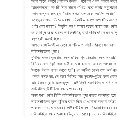
মনের আরো গভীরে প্রোথিত করছে। সর্বোপরি একটা পবিত্র ভাল
আত্মসম্মানবোধ আগামী দিনে সামনে এগিয়ে যেতে আমার অনুপ্র
মহান আল্লাহ বলেছেন, “আমি আদম সন্তানকে সম্মানিত করেছি”। এ
করেছেন সেখানে নিজেকে সামান্য বৈষয়িক কারণে অপমানিত হতে 
গল্পটা কেন বললাম? কিছুদিন আগে ফাহাম আব্দুস সালাম তার একট
কাছে মা’বুদ হচ্ছে তাদের লাইফস্টাইল; তারা লাইফস্টাইল রক্ষার স্
বক্তব্যটা এমনই ছিল।
আমাদের ব্যক্তিজীবন থেকে সামাজিক ও রাষ্ট্রীয় জীবনে যত রক
লাইফস্টাইলের পূজা।
পৃথিবির সকল স্বৈরাচার, সকল মাফিয়া গ্যাং লিডার, সকল অনাচার
বিনিময়ে হেন নিকৃষ্ট কাজ নেই যা তারা করে না; আর তা জায়েজ 
উপরের নির্দেশ পালন করতে হয়”। যে ব্যক্তি বেতন তথা অর্থ পাওয়া
পালনে সম্মত হয়, সে যতই শিক্ষিত আর স্যুটেড-বুটেড ভদ্দর লো
আর ইতর শ্রেণির অন্তর্ভুক্ত। এই নিকৃষ্ট মানবকিটগুলো যদি না 
এস্টাবলিশমেন্ট টিকিয়ে রাখতে পারত না।
মানুষ যখন একটা নির্দিষ্ট লাইফস্টাইলের পূজা করতে অভ্যস্ত হয়
লাইফস্টাইলের মুলো ঝুলিয়ে তাকে দিয়ে যে-কোনো অন্যায় করিয়
পারবেন—সে মেনে নেবে। লাইফস্টাইল রক্ষা নিশ্চয়তা দিয়ে যে-
লাইফস্টাইল রক্ষার জন্য সবকিছু মেনে নেবে। এদের লাইফস্টাইল 