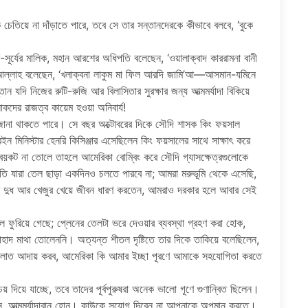
 বুক চেতিয়ে না দাঁড়াতে পারে, তবে সে তার সন্তানদেরকে কীভাবে বলবে, ‘বুকে
র-সূর্যের মালিক, মহান আরশের অধিপতি বলেছেন, ‘ওয়ালাক্বাদ কাররামনা বানী
ল্লাহ বলেছেন, ‘খলাক্বনা লাকুম মা ফিল আরদি জামি’আ—আসমান-যমিনে
 যদি নিজের রুটি-রুজি আর বিলাসিতার সুরক্ষার জন্য আত্মমর্যাদা বিকিয়ে
 লোকদের রাজত্ব কায়েম হওয়া অনিবার্য!
ানা থাকতে পারে। সে বছর অক্টোবরের দিকে সৌদি শাসক কিং ফয়সাল
ন মিনিস্টার হেনরি কিসিঞ্জার এসেছিলেন কিং ফয়সালের সাথে সাক্ষাৎ করে
 বয়কট না তোলে তাহলে আমেরিকা বোম্বিং করে সৌদি গ্যাসক্ষেত্রগুলোকে
তি যারা তেল ছাড়া একদিনও চলতে পারবে না; আমরা মরুভূমি থেকে এসেছি,
টের দুধ আর খেজুর খেয়ে জীবন ধারণ করতেন, আমরাও দরকার হলে আবার সেই
তেল ফুরিয়ে গেছে; প্লেনের তেলটা ভরে দেওয়ার ব্যবস্থা গ্রহণ করা হোক,
হাদ মাথা তোলেননি। অত্যন্ত শীতল দৃষ্টিতে তার দিকে তাকিয়ে বলেছিলেন,
সালাত আদায় করব, আমেরিকা কি আমার ইচ্ছা পূরণে আমাকে সহযোগিতা করতে
চয় দিয়ে যাচ্ছে, তবে তাদের পূর্বপুরুষরা অনেক ভালো গূণে গুণান্বিত ছিলেন।
রুন, আত্মমর্যাদাবান হোন। কাউকে সুযোগ দিবেন না আপনাকে অপমান করতে।