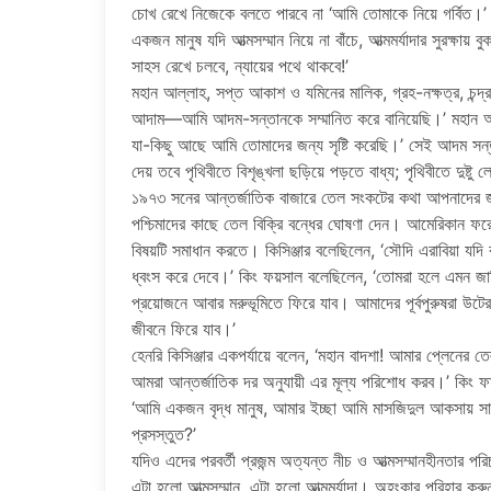
চোখ রেখে নিজেকে বলতে পারবে না ‘আমি তোমাকে নিয়ে গর্বিত।’
একজন মানুষ যদি আত্মসম্মান নিয়ে না বাঁচে, আত্মমর্যাদার সুরক্ষায়
সাহস রেখে চলবে, ন্যায়ের পথে থাকবে!’
মহান আল্লাহ, সপ্ত আকাশ ও যমিনের মালিক, গ্রহ-নক্ষত্র, চন্দ্
আদাম—আমি আদম-সন্তানকে সম্মানিত করে বানিয়েছি।’ মহান আ
যা-কিছু আছে আমি তোমাদের জন্য সৃষ্টি করেছি।’ সেই আদম সন্তান
দেয় তবে পৃথিবীতে বিশৃঙ্খলা ছড়িয়ে পড়তে বাধ্য; পৃথিবীতে দুষ্টু
১৯৭৩ সনের আন্তর্জাতিক বাজারে তেল সংকটের কথা আপনাদের জ
পশ্চিমাদের কাছে তেল বিক্রি বন্ধের ঘোষণা দেন। আমেরিকান ফরেই
বিষয়টি সমাধান করতে। কিসিঞ্জার বলেছিলেন, ‘সৌদি এরাবিয়া যদি
ধ্বংস করে দেবে।’ কিং ফয়সাল বলেছিলেন, ‘তোমরা হলে এমন জা
প্রয়োজনে আবার মরুভূমিতে ফিরে যাব। আমাদের পূর্বপুরুষরা উ
জীবনে ফিরে যাব।’
হেনরি কিসিঞ্জার একপর্যায়ে বলেন, ‘মহান বাদশা! আমার প্লেনের 
আমরা আন্তর্জাতিক দর অনুযায়ী এর মূল্য পরিশোধ করব।’ কিং ফা
‘আমি একজন বৃদ্ধ মানুষ, আমার ইচ্ছা আমি মাসজিদুল আকসায় 
প্রসস্তুত?’
যদিও এদের পরবর্তী প্রজন্ম অত্যন্ত নীচ ও আত্মসম্মানহীনতার পরি
এটা হলো আত্মসম্মান, এটা হলো আত্মমর্যাদা। অহংকার পরিহার ক