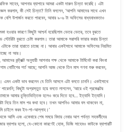
িক সাহেব, আপনার ব্যাপারে আমরা একটা দারুন চিন্তা করেছি। এটা
ঞেস করলাম, কী সেই চিন্তা? তিনি বললেন, ‘আপনি আমাদের সাথে এখন
ক বেশি উপার্জন করতে পারবেন, আবার ৯-৬ টা অফিসের বাধ্যবাধকতাও
কা হওয়ার কারণে কিছুটা আশ্চর্য হয়েছিলাম ভেতর ভেতর, তবে বুঝতে
ড স্টোরিটা বুঝতে চেষ্টা করলাম। তারা আমাকে সরাসরি ফায়ার করার চিন্তা
ইটাল; এটাকে তারা হারাতে চাচ্ছে না। আবার একইসাথে আমাকে অফিসের নিয়মিত
চাচ্ছে না আর।
মাদের কন্ট্রাক্ট অনুযায়ী আপনার পক্ষ থেকে আমাকে টার্মিনেট করা কিংবা
আগাম নোটিশের শর্ত আছে; আপনি আজ থেকে তিন মাস গণনা শুরু করবেন,
ন। এমন একটা ভাব করলেন যে তিনি আসলে এটা বলতে চাননি। একইসাথে
ে পারেননি; কিছুটা অপ্রস্তুত হয়ে বলতে লাগলেন, ‘আরে ওই প্রজেক্টের
তোমাকে আমার চুক্তিভিত্তিক হলেও করে দিতে হবে… ইত্যাদি ইত্যাদি।
যাপারটা নিয়ে তিন মাস পর কথা হবে। তখন আপনিও আমার বস থাকবেন না,
মি চাইলে করব ইন-শা-আল্লাহ।’
থেকে আসি এবং একেবারে শেষ সময়ে বিদায় নেবার আগ পর্যন্ত সহকর্মীদের
জার ব্যাপার হলো, যে-কোনো কারণেই হোক, ডিজি সাহেবও কাউকে ব্যাপারটি