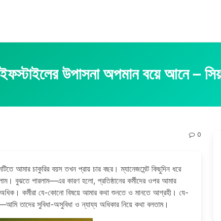
ইফস্টাইলের উপাসনা অপমান বয়ে আনে – সিয
0
তে আমার চাকুরির বয়স তখন প্রায় চার বছর। ম্যানেজমেন্ট কিছুদিন ধরে
াম। বুঝতে পারলাম—এর কারণ হলো, প্রতিষ্ঠানের কর্মীদের ওপর আমার
েও অধিক। কর্মীরা যে-কোনো বিষয়ে আমার কথা শুনতে ও মানতে আগ্রহী। যে-
মি তাদের সুবিধা-অসুবিধা ও ন্যায্য অধিকার নিয়ে কথা বলতাম।