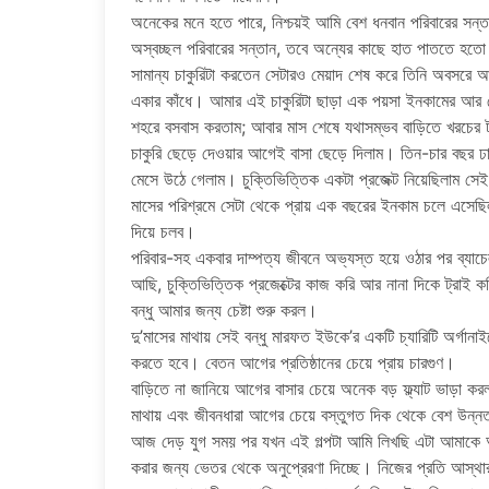
অনেকের মনে হতে পারে, নিশ্চয়ই আমি বেশ ধনবান পরিবারের সন্ত
অস্বচ্ছল পরিবারের সন্তান, তবে অন্যের কাছে হাত পাততে হতো
সামান্য চাকুরিটা করতেন সেটারও মেয়াদ শেষ করে তিনি অবসরে
একার কাঁধে। আমার এই চাকুরিটা ছাড়া এক পয়সা ইনকামের আর ক
শহরে বসবাস করতাম; আবার মাস শেষে যথাসম্ভব বাড়িতে খরচের 
চাকুরি ছেড়ে দেওয়ার আগেই বাসা ছেড়ে দিলাম। তিন-চার বছর ঢাকা
মেসে উঠে গেলাম। চুক্তিভিত্তিক একটা প্রজেক্ট নিয়েছিলাম সেই 
মাসের পরিশ্রমে সেটা থেকে প্রায় এক বছরের ইনকাম চলে এসেছিল।
দিয়ে চলব।
পরিবার-সহ একবার দাম্পত্য জীবনে অভ্যস্ত হয়ে ওঠার পর ব্যাচ
আছি, চুক্তিভিত্তিক প্রজেক্টের কাজ করি আর নানা দিকে ট্রাই 
বন্ধু আমার জন্য চেষ্টা শুরু করল।
দু’মাসের মাথায় সেই বন্ধু মারফত ইউকে’র একটি চ্যারিটি অর্গা
করতে হবে। বেতন আগের প্রতিষ্ঠানের চেয়ে প্রায় চারগুণ।
বাড়িতে না জানিয়ে আগের বাসার চেয়ে অনেক বড় ফ্ল্যাট ভাড়া কর
মাথায় এবং জীবনধারা আগের চেয়ে বস্তুগত দিক থেকে বেশ উন্
আজ দেড় যুগ সময় পর যখন এই গল্পটা আমি লিখছি এটা আমাকে অ
করার জন্য ভেতর থেকে অনুপ্রেরণা দিচ্ছে। নিজের প্রতি আস্থার অ