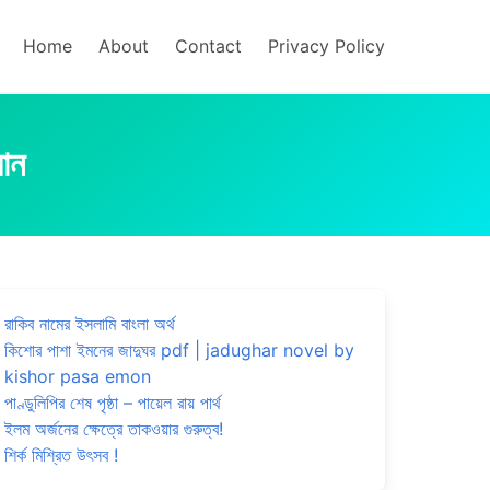
Home
About
Contact
Privacy Policy
়ান
রাকিব নামের ইসলামি বাংলা অর্থ
কিশোর পাশা ইমনের জাদুঘর pdf | jadughar novel by
kishor pasa emon
পাণ্ডুলিপির শেষ পৃষ্ঠা – পায়েল রায় পার্থ
ইলম অর্জনের ক্ষেত্রে তাকওয়ার গুরুত্ব!
শির্ক মিশ্রিত উৎসব !