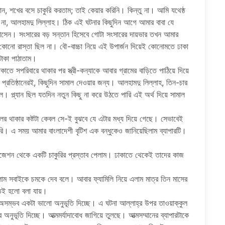
ান, শখের বসে চাকুরি করতাম; তাই কেয়ার করিনি। কিন্তু না। আমি যথেষ্ঠ
 না, আলহামদু লিল্লাহ। ঠিক এই ঘটনার কিছুদিন আগে আমার বাবা যে
 আসেন। সংসারের বড় সন্তান হিসেবে গোটা সংসারের দায়ভার তখন আমার
োনো রাস্তা ছিল না। বৌ-বাচ্চা নিয়ে এই উপার্জন দিয়েই কোনোমতে ঢাকা
টাকা পাঠাতাম।
তে সপরিবারে থাকার পর স্ত্রী-কন্যাকে আবার গ্রামের বাড়িতে পাঠিয়ে দিয়ে
প্রতিষ্ঠানেরই, কিছুদিন সামাল দেওয়ার জন্য। আলহামদু লিল্লাহ, তিন-চার
 প্ল্যান ছিল যতদিন নতুন কিছু না করে উঠতে পারি এই অর্থ দিয়ে সামাল
েলর থাকার কষ্টটা কেবল সে-ই বুঝবে যে এটার মধ্য দিয়ে গেছে। সেভাবেই
করি। এ সময় আমার বাংলাদেশী বৃটিশ এক বন্ধুকেও জানিয়েছিলাম ব্যাপারটি।
নাইজেশন থেকে একটি চাকুরির প্রস্তাব পেলাম। ঢাকাতে থেকেই তাদের কাজ
লাম সবাইকে চমকে দেব বলে। আবার ফ্যামিলি নিয়ে এলাম মাত্র তিন মাসের
নতই হলো বলা যায়।
সম্ভব একটা ভালো অনুভূতি দিচ্ছে। এ ঘটনা আল্লাহ্র উপর তাওয়াক্কুল
নুভূতি দিচ্ছে। আত্মমর্যাদাবোধ জাগিয়ে তুলছে। আত্মসম্মানের ব্যাপারটাকে