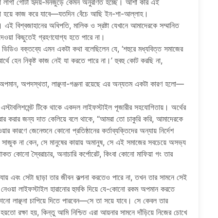
ো লাগা গোটা হৃদয়-মনজুড়ে কেমন অনুরণিত হচ্ছে। আশা করি এই
েরণা হয়ে কাজ করে যাবে—যতদিন বেঁচে আছি ইন-শা-আল্লাহ।
ই বিশ্বজাহানের অধিপতি, মালিক ও স্রষ্টা যেখানে আমাদেরকে সম্মানিত
দেওয়া কিছুতেই গ্রহণযোগ্য হতে পারে না।
া ভিডিও বক্তব্যে এমন একটা কথা বলেছিলেন যে, ‘শহুরে মধ্যবিত্ত সমাজের
বার্থে হেন নিকৃষ্ট কাজ নেই যা করতে পারে না।’ হুবহু কোট করছি না,
ম অপমান, অপদস্থতা, লাঞ্ছনা-গঞ্জনা রয়েছে এর অন্যতম একটা কারণ হলো—
ী এস্টাবলিশমেন্ট টিকে থাকে একদল লাইফস্টাইল পূজারীর সহযোগিতায়। অর্থের
করার করার জন্য দাত কেলিয়ে বলে থাকে, “আমরা তো চাকুরি করি, আমাদেরকে
র কারণে জেনেশুনে কোনো প্রতিষ্ঠানের কর্তাব্যক্তিদের অন্যায় নির্দেশ
ক সাজুক না কেন, সে মানুষের কায়ায় অমানুষ, সে এই সমাজের সবচেয়ে অসভ্য
থাকত কোনো স্বৈরাচার, অনাচারি কর্পোরেট, কিংবা কোনো মাফিয়া গং তার
ে যায় এবং সেটা ছাড়া তার জীবন কল্পনা করতেও পারে না, তখন তার সামনে সেই
ে নেওয়া লাইফস্টাইল হারানোর হুমকি দিয়ে যে-কোনো রকম অপমান করতে
কোনো লাঞ্ছনা চাপিয়ে দিতে পারবেন—সে তা সয়ে যাবে। সে কেবল তার
হয়তো রক্ষা হয়, কিন্তু আমি নিশ্চিত এরা আয়নার সামনে দাঁড়িয়ে নিজের চোখে