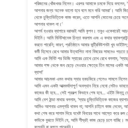
পরিজনের খোঁজখবর নিলেন। এরপর আমাকে চমকে দিয়ে বললেন, ‘রফ
আপনার জন্য অনেক ভালো হবে বলে মনে করি আমরা’। আমি জিজ্
থেকে চুক্তিভিত্তিক কাজ করেন, এতে আপনি বেতনের চেয়ে অনে
আপনার থাকল না।’
আশর্য হওয়ার ব্যাপারে বরাবরই আমি কৃপন। তবুও একেবারেই আচম
দিইনি। আমি মিনিটখানেক চিন্তা করলাম এবং এ কথার ব্যাকগ্রাউন্
করতে পারেনি; কারণ, প্রতিষ্ঠানে আমার কন্ট্রিবিউশনটা খুব ভা
কর্মী হিসেবে রেখে আমার উত্থাপিত নানা বিষয়ের সামনেও পড়তে 
আমি এক মিনিট পর ডিজি স্যারের চোখে চোখ রেখে বললাম, ‘স্যার, আ
আমার পক্ষ থেকে জব ছেড়ে দেওয়ার ক্ষেত্রে তিন মাসের একটা 
ব্যাস!’
আমার আচমকা এমন কথায় স্যার হকচকিয়ে গেলেও সামলে নিলে
আমি এমন একটা আত্মমর্যাদাপুর্ণ অবস্থান নিয়ে নেবো সেটাও ভাবত
কাজের কী হবে… সেই প্রকল্প কিভাবে শেষ হবে… এইটা কিন্তু 
আমি বেশ ঠান্ডা মাথায় বললাম, ‘স্যার চুক্তিভিত্তিক কাজের ব্
আমিও আপনার এমপ্লয়ি থাকব না; আপনি চাইলে কাজ দেবেন, আ
কথা শেষ করে সালাম দিয়ে যথেষ্ট বিনয়ের সাথে আস্তে করে রুম 
কাউকে বুঝতে দিইনি যে, আমি শীঘ্রই কাজ ছেড়ে চলে যাচ্ছি। ম
বলেননি বা বলতে পারেননি।