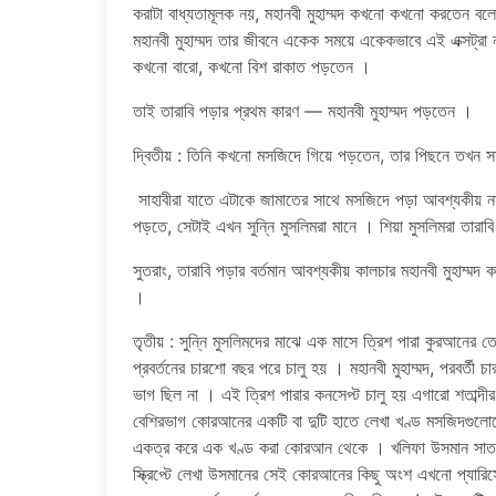
করাটা বাধ্যতামূলক নয়, মহানবী মুহাম্মদ কখনো কখনো করতেন বল
মহানবী মুহাম্মদ তার জীবনে একেক সময়ে একেকভাবে এই এক্সট
কখনো বারো, কখনো বিশ রাকাত পড়তেন ।
তাই তারাবি পড়ার প্রথম কারণ — মহানবী মুহাম্মদ পড়তেন ।
দ্বিতীয় : তিনি কখনো মসজিদে গিয়ে পড়তেন, তার পিছনে তখন 
সাহাবীরা যাতে এটাকে জামাতের সাথে মসজিদে পড়া আবশ্যকীয় ন
পড়তে, সেটাই এখন সুন্নি মুসলিমরা মানে । শিয়া মুসলিমরা তারা
সুতরাং, তারাবি পড়ার বর্তমান আবশ্যকীয় কালচার মহানবী মুহাম্মদ
।
তৃতীয় : সুন্নি মুসলিমদের মাঝে এক মাসে ত্রিশ পারা কুরআনের
প্রবর্তনের চারশো বছর পরে চালু হয় । মহানবী মুহাম্মদ, পরবর্তী
ভাগ ছিল না । এই ত্রিশ পারার কনসেপ্ট চালু হয় এগারো শতাব্দী
বেশিরভাগ কোরআনের একটি বা দুটি হাতে লেখা খণ্ড মসজিদগুলো
একত্র করে এক খণ্ড করা কোরআন থেকে । খলিফা উসমান সাতটি ক
স্ক্রিপ্টে লেখা উসমানের সেই কোরআনের কিছু অংশ এখনো প্যারিস