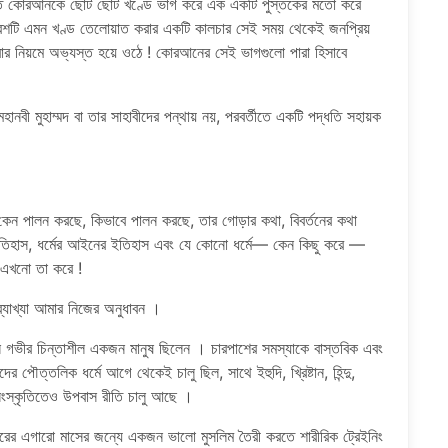
ময়টিতে কোরআনকে ছোট ছোট খণ্ডে ভাগ করে এক একটি পুস্তকের মতো করে
ত্রিশটি এমন খণ্ড তেলোয়াত করার একটি কালচার সেই সময় থেকেই জনপ্রিয়
র নিয়মে অভ্যস্ত হয়ে ওঠে ! কোরআনের সেই ভাগগুলো পারা হিসাবে
হানবী মুহাম্মদ বা তার সাহাবীদের পন্থায় নয়, পরবর্তীতে একটি পদ্ধতি সহায়ক
কেন পালন করছে, কিভাবে পালন করছে, তার গোড়ার কথা, বিবর্তনের কথা
ইতিহাস, ধর্মের আইনের ইতিহাস এবং যে কোনো ধর্মে— কেন কিছু করে —
 এখনো তা করে !
ব্যাখ্যা আমার নিজের অনুধাবন ।
িনি গভীর চিন্তাশীল একজন মানুষ ছিলেন । চারপাশের সমস্যাকে বাস্তবিক এবং
পৌত্তলিক ধর্মে আগে থেকেই চালু ছিল, সাথে ইহুদি, খ্রিষ্টান, হিন্দু,
 সংস্কৃতিতেও উপবাস রীতি চালু আছে ।
 বছরের এগারো মাসের জন্যে একজন ভালো মুসলিম তৈরী করতে শারীরিক ট্রেইনিং