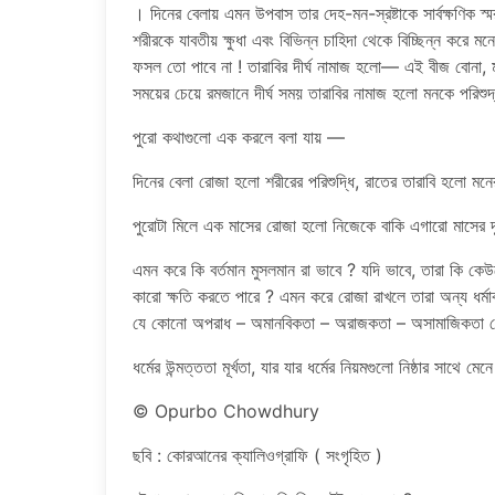
। দিনের বেলায় এমন উপবাস তার দেহ-মন-স্রষ্টাকে সার্বক্ষণিক স
শরীরকে যাবতীয় ক্ষুধা এবং বিভিন্ন চাহিদা থেকে বিচ্ছিন্ন করে ম
ফসল তো পাবে না ! তারাবির দীর্ঘ নামাজ হলো— এই বীজ বোন
সময়ের চেয়ে রমজানে দীর্ঘ সময় তারাবির নামাজ হলো মনকে পরিশুদ্ধ 
পুরো কথাগুলো এক করলে বলা যায় —
দিনের বেলা রোজা হলো শরীরের পরিশুদ্ধি, রাতের তারাবি হলো মনে
পুরোটা মিলে এক মাসের রোজা হলো নিজেকে বাকি এগারো মাসের দূষ
এমন করে কি বর্তমান মুসলমান রা ভাবে ? যদি ভাবে, তারা কি কে
কারো ক্ষতি করতে পারে ? এমন করে রোজা রাখলে তারা অন্য ধর্
যে কোনো অপরাধ – অমানবিকতা – অরাজকতা – অসামাজিকতা থে
ধর্মের উন্মত্ততা মূর্খতা, যার যার ধর্মের নিয়মগুলো নিষ্ঠার সাথে ম
© Opurbo Chowdhury
ছবি : কোরআনের ক্যালিওগ্রাফি ( সংগৃহিত )