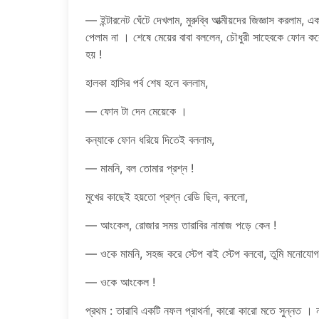
— ইন্টারনেট ঘেঁটে দেখলাম, মুরুব্বি আত্মীয়দের জিজ্ঞাস কর
পেলাম না । শেষে মেয়ের বাবা বললেন, চৌধুরী সাহেবকে ফোন ক
হয় !
হালকা হাসির পর্ব শেষ হলে বললাম,
— ফোন টা দেন মেয়েকে ।
কন্যাকে ফোন ধরিয়ে দিতেই বললাম,
— মামনি, বল তোমার প্রশ্ন !
মুখের কাছেই হয়তো প্রশ্ন রেডি ছিল, বললো,
— আংকেল, রোজার সময় তারাবির নামাজ পড়ে কেন !
— ওকে মামনি, সহজ করে স্টেপ বাই স্টেপ বলবো, তুমি মনোযোগ
— ওকে আংকেল !
প্রথম : তারাবি একটি নফল প্রাথর্না, কারো কারো মতে সুন্নত 