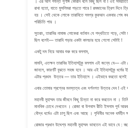
। এর আগ পর্যন্ত পূর্ণাঙ্গ কোরান বলে কিছু ছিল না ! ওই স
রাখা হতো, যাতে মুসলিমরা পড়তে পারে ! রমজানের ত্রিশ দিনে 
হয় । সেই থেকে লোকে তারাবিতে সমগ্র কুরআন একবার শেষ করা
পরিচিতি পায় ।
সুতরাং, তারাবির নামাজ লোকেরা বর্তমান যে পদ্ধতিতে পড়ে, সেটা ম
ছিল বলেই— তারাবি পড়ার একটা কালচার হয়ে গেলো সেটাই !
একটু দম নিয়ে আবার শুরু করে বললাম,
মামনি, এতক্ষন তারাবির ইতিহাসটুকু বললাম এই জন্যে যে— এটা 
জানলে, কারণটি বুঝতে সহজ হবে । আর এই ইতিহাসটুকু ধর্মের 
এটার প্রথম উত্তর — তার ইতিহাসে । এইভাবে করতো বলেই
এবার তোমার প্রশ্নের মনস্তত্ব এবং দর্শনগত উত্তর দেব ! এই 
মহানবী মুহাম্মদ তার জীবনে কিছু চিন্তা না করে করতেন না । ত
মানবিক চোখে দেখতেন । রোজা বা উপবাস রীতি ইসলাম পূর্ব আরবদের 
বৌদ্ধ ধর্মেও এটা চালু ছিল এবং আছে । পৃথিবীর অনেক ধর্মহীন
রোজার প্রধান উদ্দেশ্য মহানবী মুহাম্মদ ভাবতেন এই ভাবে যে :