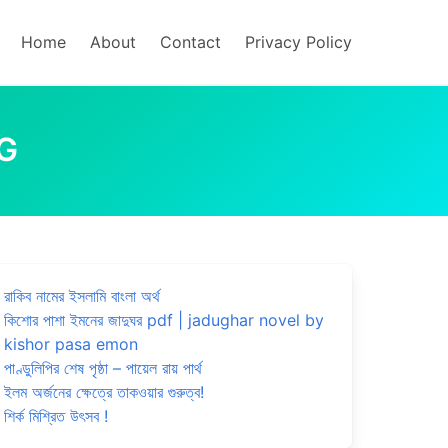
Home
About
Contact
Privacy Policy
OG
রাকিব নামের ইসলামি বাংলা অর্থ
কিশোর পাশা ইমনের জাদুঘর pdf | jadughar novel by
kishor pasa emon
পাণ্ডুলিপির শেষ পৃষ্ঠা – পায়েল রায় পার্থ
ইলম অর্জনের ক্ষেত্রে তাকওয়ার গুরুত্ব!
শির্ক মিশ্রিত উৎসব !