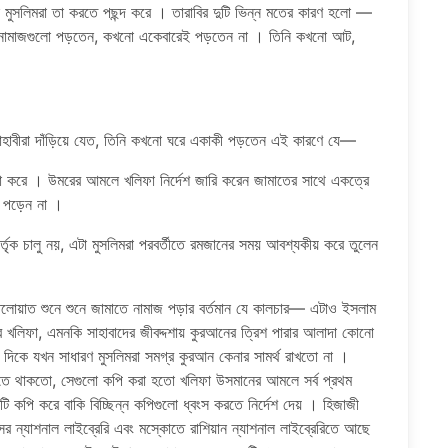
ে মুসলিমরা তা করতে পছন্দ করে । তারাবির দুটি ভিন্ন মতের কারণ হলো —
্রা নামাজগুলো পড়তেন, কখনো একেবারেই পড়তেন না । তিনি কখনো আট,
সাহাবীরা দাঁড়িয়ে যেত, তিনি কখনো ঘরে একাকী পড়তেন এই কারণে যে—
া করে । উমরের আমলে খলিফা নির্দেশ জারি করেন জামাতের সাথে একত্রে
বি পড়েন না ।
 কর্তৃক চালু নয়, এটা মুসলিমরা পরবর্তীতে রমজানের সময় আবশ্যকীয় করে তুলেন
 তেলোয়াত শুনে শুনে জামাতে নামাজ পড়ার বর্তমান যে কালচার— এটাও ইসলাম
 চার খলিফা, এমনকি সাহাবাদের জীবদ্দশায় কুরআনের ত্রিশ পারার আলাদা কোনো
র দিকে যখন সাধারণ মুসলিমরা সমগ্র কুরআন কেনার সামর্থ রাখতো না ।
তে থাকতো, সেগুলো কপি করা হতো খলিফা উসমানের আমলে সর্ব প্রথম
পি করে বাকি বিচ্ছিন্ন কপিগুলো ধ্বংস করতে নির্দেশ দেয় । হিজাজী
ের ন্যাশনাল লাইব্রেরি এবং মস্কোতে রাশিয়ান ন্যাশনাল লাইব্রেরিতে আছে