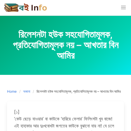
Skip
to
content
রিলেশনটা হউক সহযোগিতামূলক,
প্রতিযোগিতামূলক নয় – আখতার বিন
আমির
Home
অজানা
রিলেশনটা হউক সহযোগিতামূলক, প্রতিযোগিতামূলক নয় – আখতার বিন আমির
[১]
‘কেউ ছেড়ে যাওয়ার’ বা কাউকে ‘হারিয়ে ফেলার’ ফিলিংসটা খুব বাজে!
এই হাহাকার আর দুঃখবোধটা জগতের কাউকে বুঝানো যায় না! যে চলে