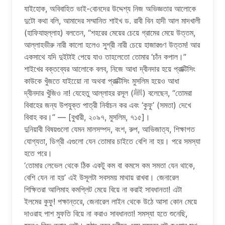
যাইহোক, অবিবাহিত ভাই-বোনদের উদ্দেশ্য নিজ অভিজ্ঞতার আলোকে
দুটো কথা বলি, আমাদের সম্মানিত শাইখ ড. রাবী বিন হাদী আল মাদখালী
(হাফিযাহুল্লাহ) বলতেন, “শহরের মেয়ের চেয়ে গ্রামের মেয়ে উত্তম,
আল্লাহভীরু নারী কালো হলেও সুশ্রী নারী চেয়ে হাজারগুণ উত্তম! আর
একসাথে যদি দুইটাই পেয়ে যাও তাহলেতো তোমার ‘চাঁন কপাল।”
শাইখের বক্তব্যের আলোকে বলব, নিজে আধা দ্বীনদার হয়ে প্রাক্টিসিং
কাউকে খুঁজতে যাইয়েো না অথবা প্রাক্টিসিং মুসলিম হয়েও আধা
দ্বীনদার খুঁজিও না! যেহেতু আল্লাহর রসূল (ﷺ) বলেছেন, “তোমরা
বিবাহের জন্য উপযুক্ত পাত্রী নির্বাচন কর এবং ‘কুফু’ (সমতা) দেখে
বিবাহ কর।” — [বুখারী, ২০৯৭, মুসলিম, ৭১৫]।
দুনিয়াবী বিষয়গুলো যেমন মালসম্পদ, বংশ, রুপ, আভিজাত্য, শিক্ষাগত
যোগ্যতা, ডিগ্রী এগুলো যেন তোমার চাইতে বেশি না হয়। পরে সমস্যা
হতে পরে।
‘তোমার লেভেল থেকে ঠিক একটু কম বা কমসে কম সমতা যেন থাকে,
বেশি যেন না হয়’ এই উসূলটা সবসময় মাথায় রাখবা। জেনারেল
শিক্ষিতরা আলিমাহ কমপ্লিট মেয়ে বিয়ে না করাই সাবধানতা! এটা
ইলমের কুফু! পক্ষান্তরে, জেনারেল লাইন থেকে উঠে আসা কোন মেয়ে
দাওরাহ পাশ মুফতি বিয়ে না করাও সাবধানতা! সমস্যা হতে শুনেছি,