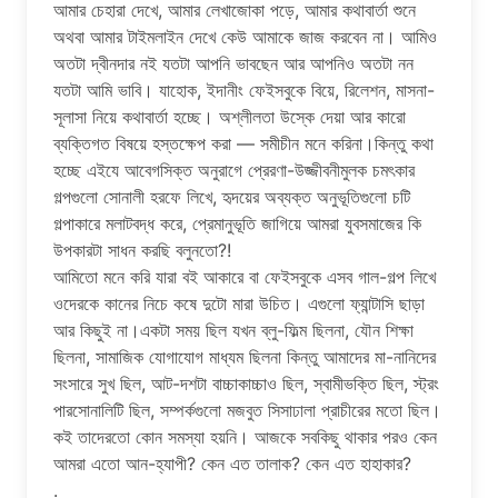
আমার চেহারা দেখে, আমার লেখাজোকা পড়ে, আমার কথাবার্তা শুনে
অথবা আমার টাইমলাইন দেখে কেউ আমাকে জাজ করবেন না। আমিও
অতটা দ্বীনদার নই যতটা আপনি ভাবছেন আর আপনিও অতটা নন
যতটা আমি ভাবি। যাহোক, ইদানীং ফেইসবুকে বিয়ে, রিলেশন, মাসনা-
সূলাসা নিয়ে কথাবার্তা হচ্ছে। অশ্লীলতা উস্কে দেয়া আর কারো
ব্যক্তিগত বিষয়ে হস্তক্ষেপ করা — সমীচীন মনে করিনা।কিন্তু কথা
হচ্ছে এইযে আবেগসিক্ত অনুরাগে প্রেরণা-উজ্জীবনীমুলক চমৎকার
গল্পগুলো সোনালী হরফে লিখে, হৃদয়ের অব্যক্ত অনুভূতিগুলো চটি
গল্পাকারে মলাটবদ্ধ করে, প্রেমানুভূতি জাগিয়ে আমরা যুবসমাজের কি
উপকারটা সাধন করছি বলুনতো?!
আমিতো মনে করি যারা বই আকারে বা ফেইসবুকে এসব গাল-গল্প লিখে
ওদেরকে কানের নিচে কষে দুটো মারা উচিত। এগুলো ফ্যান্টাসি ছাড়া
আর কিছুই না।একটা সময় ছিল যখন ব্লু-ফিল্ম ছিলনা, যৌন শিক্ষা
ছিলনা, সামাজিক যোগাযোগ মাধ্যম ছিলনা কিন্তু আমাদের মা-নানিদের
সংসারে সুখ ছিল, আট-দশটা বাচ্চাকাচ্চাও ছিল, স্বামীভক্তি ছিল, স্ট্রং
পারসোনালিটি ছিল, সম্পর্কগুলো মজবুত সিসাঢালা প্রাচীরের মতো ছিল।
কই তাদেরতো কোন সমস্যা হয়নি। আজকে সবকিছু থাকার পরও কেন
আমরা এতো আন-হ্যাপী? কেন এত তালাক? কেন এত হাহাকার?
.