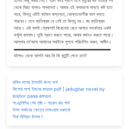
হলেও কিছু করার নেই। হঠাৎ করে দ্বীনে এসে হুযুরের বউ হওয়ার সখ
থেকে বিরত থাকাও সাবধানতা। আমার এই কথাগুলো মানতে কষ্ট হতে
পারে, কিন্তু এটাই বর্তমান বাস্তবতা, ভোক্তভোগীরা ভাল বলতে
পারবেন। তবে ব্যতিক্রম যে নেই তা কিন্তু নয়। বহু ব্যতিক্রম
আছে। এটা জাস্ট প্রেক্ষাপট বিবেচনায় রেখে আপাত সতর্কতার একটা
ফর্মুলা বললাম। তুমি গ্রহণ করতে পারো, আবার বর্জনও করতে পারো।
আল্লাহ তা’আলা আমাদের সবাইকে সুপথে পরিচালিত করুন, আমীন।
▬▬▬▬▬▬▬▬▬▬▬▬▬▬▬▬▬▬▬▬▬
বইপাও থেকে আপনি আর কি কি কন্টেন্ট পেতে চান?
রাকিব নামের ইসলামি বাংলা অর্থ
কিশোর পাশা ইমনের জাদুঘর pdf | jadughar novel by
kishor pasa emon
পাণ্ডুলিপির শেষ পৃষ্ঠা – পায়েল রায় পার্থ
ইলম অর্জনের ক্ষেত্রে তাকওয়ার গুরুত্ব!
শির্ক মিশ্রিত উৎসব !