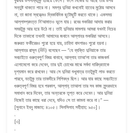
বুঝবার উপলব্ধিটুকু হারিয়ে ফেলে। ফলে নিজের যা আছে তার উপর
সন্তুষ্ট থাকতে পারে না। সমগ্র দুনিয়া কখনোই হাতের মুঠোয় আসবে
না, তা জানা স্বত্ত্বেও দ্বিকবিদিক ছুটোছুটি করতে থাকে। একসময়
আল্লাহ্প্রদত্ত নি’আমাতও ভূলে যায়। রবের শুকরিয়া আদায় করার
সময়টুকু আর হয়ে উঠে না। তাই দুনিয়ার মামলায় আমরা যখনই নিচের
দিকে তাকাবো তখনই আমাদের জবানে আল্লাহর শুকরিয়া আসবে।
জরুরত ফকীরেরও পুরো হয়ে যায়, চাহিদা বাদশারও পুরো হয়না।
আল্লাহর রাসূল (ﷺ) বলেছেন — “যে ব্যক্তি দুনিয়াকে তার
সবচাইতে গুরুত্বপুর্ণ বিষয় বানাবে, আল্লাহ তাআ’লা তার কাজকর্ম
এলোমেলো করে দেবেন, তার দুই চোখের মাঝে সর্বদা দারিদ্রতাকে
দৃশ্যমান করে রাখবেন। আর সে দুনিয়া শুধুমাত্র ততটুকুই লাভ করতে
পারবে, যতটুকু তার তাকদীরে লিপিবদ্ধ ছিল। আর যার কাছে সবচাইতে
গুরুত্বপূর্ণ বিষয় হবে পরকাল, আল্লাহ্ তাআলা তার সব কাজ সুন্দরভাবে
সমাধান করে দিবেন, তার অন্তরকে তৃপ্ত করে দেবেন। আর দুনিয়া
নিজেই তার কাছে ধরা দেবে, যদিও সে তা কামনা করে না।” —
[সুনানে ইবনু মাজাহ: ৪১০৫। সিলসিলাহ সহীহাহ: ৯৫০]।
.
[৩]
.