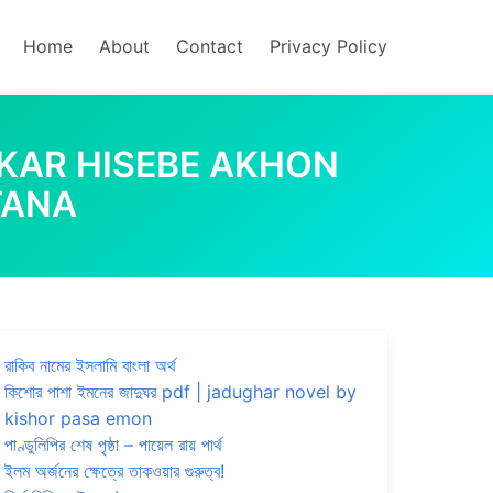
Home
About
Contact
Privacy Policy
 | PONJIKAR HISEBE AKHON
TANA
রাকিব নামের ইসলামি বাংলা অর্থ
কিশোর পাশা ইমনের জাদুঘর pdf | jadughar novel by
kishor pasa emon
পাণ্ডুলিপির শেষ পৃষ্ঠা – পায়েল রায় পার্থ
ইলম অর্জনের ক্ষেত্রে তাকওয়ার গুরুত্ব!