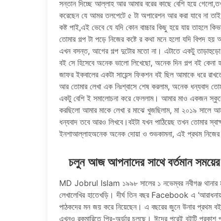
সন্তান দিচ্ছে আল্লাহ আর আমার বরের কাছে বেশি হয়ে গেলো,তখন
করেছেন যে আমর তলপেটে ৫ টা অপারেশন আর করা যাবে না তাই 
কষ্ট পাই,এই ভেবে যে যদি কোন বাচ্চার কিছু হয়ে যায় তাহলে কি
তোমার গল্প টা পড়ে নিজের কষ্টে র কথা মনে হলো যদি বিপদ হয়
এখন বসন্ত, আগের গল্প দুটোর মতো না। এটাতে একটু তাড়াহুড়
বই সে হিসেবে অনেক ভালো লিখেছো, অনেক দিন গল্প বই কেনা হয়ন
জাফর ইকবালের একটা সায়েন্স ফিকশন বই ছিল আমাকে ধরে রাখতে
আর তোমার লেখা এক নিঃশ্বাসে শেষ করলাম, অনেক ধন্যবাদ তো
একটু বেশি ই সমালোচনা করে ফেললাম। আমার মাও একজন স্কুল
করছিলো আমার মাকে লেখা র মাঝে খুজছিলাম, মা ২০১৯ সালে আ
ধন্যবাদ তবে আরও লিখবে।বইটা যখন পাঠিয়েছ তখন তোমার স্বাক্
ইনশাআল্লাহঅনেক অনেক দোয়া ও শুভকামনা, এই প্রথম নিজের ছ
চলুন আজ আপনাদের সাথে বর্তমান সময়ের
MD Jobrul Islam ১৯৯৮ সালের ১ নভেম্বর নবীগঞ্জ থানার 
লেখালেখির হাতেখড়ি। দীর্ঘ তিন বছর Facebook এ ‘আরাধনায় বি
পাঠকদের মন জয় করে নিয়েছেন। এ বছরের জুনে উনার প্রথম বই ‘বি
এখনও রকমারিতে প্রি-অর্ডার চলছে। ঈদের পরেই বইটি প্রকাশ 