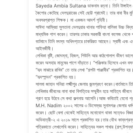
Sayeda Ambia Sultana ডাকনাম রত্না। তিনি টাঙ্গাইল জেলা
কৈশোর কেটেছে দেলদুয়ারের সেই ছোট্ট গ্রামেই। তার বাবা বীর মুক্
অবসরপ্রাপ্ত শিক্ষক। মা একজন আদর্শ গৃহিনী।
সাঈদা আম্বিয়া সুলতানা দেলদুয়ার থানার শাফিয়া বালিকা উচ্চ বি
মাধ্যমিক পাশ করেন। তারপর ঢাকার সরকারী বাংলা কলেজ থেকে প্র
বর্তমানে তিনি মৎস্য অধিদপ্তরে চাকরিরত আছেন। স্বামী এবং এক 
আইনজীবী।
লেখিকা বৃষ্টি, জোৎস্না, হিজল, শিউলি আর কাঠগোলাপ ভীষণ ভ
করেন অসহায় মানুষের পাশে দাঁড়াতে। “পঞ্জিকার হিসেবে এখন বস
“হৃদ মাঝারে রাখিব” তে তার লেখা “গল্পটা পাঞ্জাবীর” প্রকাশিত
“হৃদস্পন্দন” প্রকাশিত হয়।
সালমা জাহান সনিয়া লক্ষ্মীপুর জেলায় জন্মগ্রহণ করেন।বার্তমানে
লেখিকার জীবনের নানা বাধা বিপত্তির সম্মুখীন হয়ে সাহিত্য জী
প্রাণ হয়ে উঠবে সে কথা কল্পনায় আসেনি।আজ কবিতাই যেনো প্
M.H. Nadim ২০০২ সালের ৩ ডিসেম্বর সুনামগঞ্জ জেলার ধর্মপাশ
করেন। ছোট বেলা থেকেই সাহিত্যে মনোযোগ থাকা সত্যেও বিজ্ঞা
অভিযাত্রী-২ এ ২০১৯ সালে প্রকাশিত হয়।তার যৌথ কাব্যগ্রন্থ 
পত্রিকাতে লেখালেখি করেন। সাহিত্যের সকল শাখায় (গল্প,উপন্যা