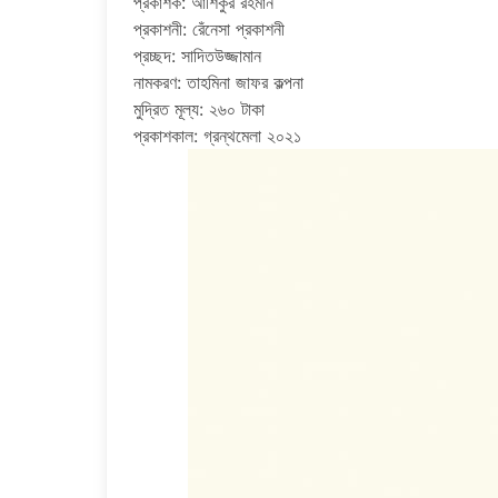
প্রকাশক: আশিকুর রহমান
প্রকাশনী: রেঁনেসা প্রকাশনী
প্রচ্ছদ: সাদিতউজ্জামান
নামকরণ: তাহমিনা জাফর কল্পনা
মুদ্রিত মূল্য: ২৬০ টাকা
প্রকাশকাল: গ্রন্থমেলা ২০২১