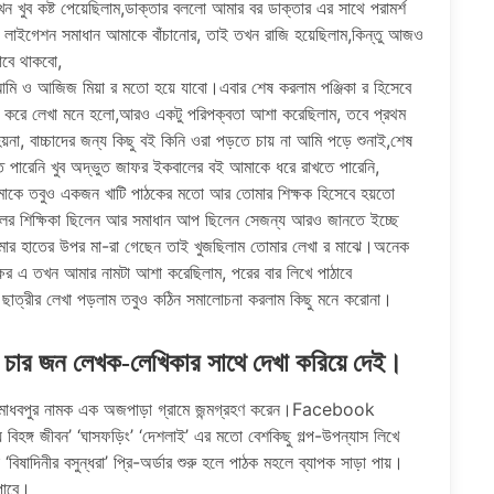
 খুব কষ্ট পেয়েছিলাম,ডাক্তার বললো আমার বর ডাক্তার এর সাথে পরামর্শ
লাইগেশন সমাধান আমাকে বাঁচানোর, তাই তখন রাজি হয়েছিলাম,কিন্তু আজও
ভাবে থাকবো,
 আমি ও আজিজ মিয়া র মতো হয়ে যাবো।এবার শেষ করলাম পঞ্জিকা র হিসেবে
ো করে লেখা মনে হলো,আরও একটু পরিপক্বতা আশা করেছিলাম, তবে প্রথম
া, বাচ্চাদের জন্য কিছু বই কিনি ওরা পড়তে চায় না আমি পড়ে শুনাই,শেষ
 পারেনি খুব অদ্ভুত জাফর ইকবালের বই আমাকে ধরে রাখতে পারেনি,
মাকে তবুও একজন খাটি পাঠকের মতো আর তোমার শিক্ষক হিসেবে হয়তো
ের শিক্ষিকা ছিলেন আর সমাধান আপ ছিলেন সেজন্য আরও জানতে ইচ্ছে
মার হাতের উপর মা-রা গেছেন তাই খুজছিলাম তোমার লেখা র মাঝে।অনেক
ষর এ তখন আমার নামটা আশা করেছিলাম, পরের বার লিখে পাঠাবে
াত্রীর লেখা পড়লাম তবুও কঠিন সমালোচনা করলাম কিছু মনে করোনা।
 চার জন লেখক-লেখিকার সাথে দেখা করিয়ে দেই।
মাধবপুর নামক এক অজপাড়া গ্রামে জন্মগ্রহণ করেন।Facebook
হঙ্গ জীবন’ ‘ঘাসফড়িং’ ‘দেশলাই’ এর মতো বেশকিছু গল্প-উপন্যাস লিখে
ষাদিনীর বসুন্ধরা’ প্রি-অর্ডার শুরু হলে পাঠক মহলে ব্যাপক সাড়া পায়।
পাবে।