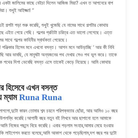
ারে একটা জালিমের কাছে বেইচা দিলেন আজিজ মিয়া? এখন ত আপনেরে বাপ
। শুধুই আইজ্জা! “
 গল্পটা পড়া শুরু করেছি, শুধুই খুজেছি যে নামের সাথে গল্পটার কোথায়
 এইত পেয়ে গেছি। গল্পের প্রতিটা চরিত্র এত ভালো লেগেছে। এত্ত
 সাথে গল্পের কাহিনীর স্বার্থকতা পেয়েছে।
যা! পঞ্জিকার হিসেব মনে এখনো বসন্ত। আপন মনে আউড়াচ্ছি ‘ আর কী নিবি
ঁটছি আর ভাবছি, যে মানুষটা অন্যজনের পথ দেখায় সেও পথ ভুল করে। তাকে
ে পথের দিশা ভেবেছি বসন্ত এসে তাকেই কেড়ে নিয়েছে। আমি কোথায়
কার হিসেবে এখন বসন্ত
য় ম্যাম
Runa Runa
াগলো,দুটো কারন তোমার শব্দ চয়নে পরিপক্বতার ছোঁয়া, আর আমিও ১০ বছর
্ট টা উপলব্ধি করেছি।আগামী বছর নতুন বই লিখবে আর ছাপানো হলে আমাকে
র আমি নিজের পছন্দে বিয়ে করেছি। এবার পড়লাম সংহার,আমার মেয়ে হওয়ার
াকি লাইগেশন করতে বলেছে,আমি আকাশ থেকে পড়েছিলাম,দশ বছর পর দুটো