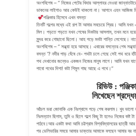
অংশবিশেষ – ” নিজের পেটের খিদায় আল্লাহর দেওয়া জান্নাতট
ডাকনের লাইগাও আর কেউই থাকলো না। আপনে এহন আজিজ মিয়া
পঞ্জিকার হিসেবে এখন বসন্ত
তিনটি গল্পের মধ্যে এই গল্প টা আমার সবচেয়ে প্রিয়। আমি যখন এই
মিল। পড়তে পড়তে যখন শেষের দিকটায় আসলাম, তখন মনে হয়েছে
সুন্দর করে গোছানো ছিলো। আহ পড়ে মনটা শান্তি লেগেছে। নামের
অংশবিশেষ – ” সন্ধ্যা হয়ে আসছে। এবারের বসন্তের শেষ সন্ধ্
বসন্ত ‘? নদীর পাড় ঘেঁষে যে- পথটা চলে গেছে সেই পথ ধরে হা
পথ দেখানোর জন্যেও একজন নিজের মানুষ লাগে। আমি যখন যাক
পাবো পথের দিশা! কটা শিমুল গাছ আছে এ পথে।”
রিভিউ : পঞ্জি
লিখেছেন শ্রদ্ধে
আঁচল ভরা জোনাকি এক নিঃশ্বাসে পড়ে শেষ করলাম। খুব ভালো ল
নিঃসন্তান ছিলাম, তুমি ও ছিলে গল্পে কিছু টা হলেও নিজের কষ
পাঠবে।আর একটা কথা আমি চট্টগ্রাম বিশ্ববিদ্যালয়ের ছাত্রী আ
পর ডেলিভারির সময়ে আমার ডাক্তার আমাকে বলছেন আমার বর ন