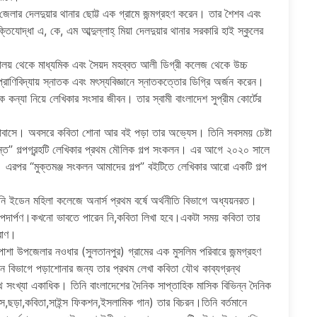
র দেলদুয়ার থানার ছোট্ট এক গ্রামে জন্মগ্রহণ করেন। তার শৈশব এবং
তিযোদ্ধা এ, কে, এম আব্দুল্লাহ্ মিয়া দেলদুয়ার থানার সরকারি হাই স্কুলের
দ্যালয় থেকে মাধ্যমিক এবং সৈয়দ মহব্বত আলী ডিগ্রী কলেজ থেকে উচ্চ
াণিবিদ্যায় স্নাতক এবং মৎস্যবিজ্ঞানে স্নাতকত্তোর ডিগ্রি অর্জন করেন।
কন্যা নিয়ে লেখিকার সংসার জীবন। তার স্বামী বাংলাদেশ সুপ্রীম কোর্টের
ালোবাসে। অবসরে কবিতা শোনা আর বই পড়া তার অভ্যেস। তিনি সবসময় চেষ্টা
ন্ত” গল্পগ্রন্হটি লেখিকার প্রথম মৌলিক গল্প সংকলন। এর আগে ২০২০ সালে
 হয়। এরপর “মুক্তমঞ্জ সংকলন আমাদের গল্প” বইটিতে লেখিকার আরো একটি গল্প
 তিনি ইডেন মহিলা কলেজে অনার্স প্রথম বর্ষে অর্থনীতি বিভাগে অধ্যয়নরত।
বনে পদার্পণ।কখনো ভাবতে পারেন নি,কবিতা লিখা হবে।একটা সময় কবিতা তার
রাণ।
া উপজেলার নওধার (সুলতানপুর) গ্রামের এক মুসলিম পরিবারে জন্মগ্রহণ
ন বিভাগে পড়াশোনার জন্য তার প্রথম লেখা কবিতা যৌথ কাব্যগ্রন্থ
সংখ্যা একাধিক। তিনি বাংলাদেশের দৈনিক সাপ্তাহিক মাসিক বিভিন্ন দৈনিক
স,ছড়া,কবিতা,সাইন্স ফিকশন,ইসলামিক গান) তার বিচরন।তিনি বর্তমানে