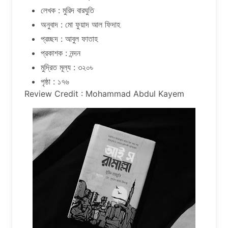
লেখক : মুরিদ বারঘুতি
অনুবাদ : মো ফুয়াদ আল ফিদাহ
প্রচ্ছদ : আবুল ফাতাহ
প্রকাশক : নন্দন
মুদ্রিত মূল্য : ৩২০৳
পৃষ্ঠা : ১৭৬
Review Credit : Mohammad Abdul Kayem