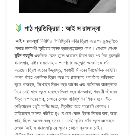
পাঠ প্রতিক্রিয়া : আই স রামাল্লা
‘
আই স রামাল্লা
‘ নির্বাসিত ফিলিস্তিনি কবির ত্রিশ বছর পর জন্মভূমিতে
ফেরার মর্মস্পর্শী স্মৃতিচারণমূলক ভ্রমণবৃত্তান্ত লেখা। যেখানে লেখক
মুরিদ বারঘুতি
একদিকে যেমন তুলে ধরেছেন ত্রিশ বছর পর নিজ জন্মভূমি
রামাল্লায়, দাইর ঘাসসানাহ এ পদার্পণের অনূভুতি অন্যদিকে বর্ণনা
করেছেন ত্রিশ বছরের উদ্বাস্তু, শরণার্থী জীবনের ট্রাজেডিক কাহিনি।
লেখক বইয়ে একদিকে ত্রিশ বছর পর রামাল্লায় পদার্পণের অভিজ্ঞতা
তুলে ধরেছেন, লিখেছেন ত্রিশ বছর আগের এবং বর্তমানের রামাল্লাকে
নিয়ে সেই সাথে তুলে ধরেছেন ত্রিশ বছর বাস্তহারা, শরনার্থী জীবনের
উত্তান পতনের গল্প, যেখানে লেখক পরিস্থিতির শিকার হয়ে উড়ে
বেড়িয়েছেন চড়ুই পাখির মতো, স্তিমিত হতে পারেননি কোথাও।
হারিয়েছেন অনেক পরিচিত মুখ যেখানে যেমন ছিলো নিজের বাবা, বড়ো
ভাই, ছিলো অনেক বন্ধু বান্ধব। সেই স্মৃতির বর্ণনা তুলে এনেছেন
লেখক ‘আই স রামাল্লা’য় যে স্মৃতির কোনো ক্রমধারা নেই।
বইটিতে উঠে এসেছে লেখকের নিজের একমাত্র সন্তানের প্রতি স্নেহ,