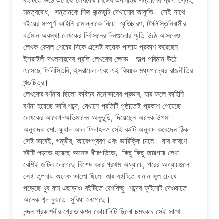
মমত্ববোধ, সন্তানকে নিজ জন্মভূমি দেখানোর আকুতি। সেই সাথে
বইয়ের সম্পূর্ণ কাহিনি রামাল্লাকে নিয়ে স্মৃতিচারণ, ফিলিস্তিনিবাসীর
বর্তমান অবস্থা লেখকের নির্বাসনের দিনগুলোর স্মৃতি উঠে আসলেও
লেখক কেবল শেষের দিকে এসেই কয়েক পাতায় প্রকাশ করেছেন
ইসরাইলী দখলদারদের প্রতি লেখকের ক্ষোভ। অল্প পরিমান উঠে
এসেছে ফিলিস্তিনি, ইসরায়েল এবং এই বিষয়ক মধ্যপাচ্যের রাজনীতির
খন্ডচিত্র।
লেখকের বর্ণনায় ছিলো কবিত্ব মনোভাবের প্রভাব, যার ফলে কাহিনি
বর্ণনা হয়েছে ভারি শব্দে, যেখানে প্রতিটি পৃষ্ঠাতেই প্রকাশ পেয়েছে
লেখকের আবেগ-অভিমানের অনূভুতি, দিয়েছেন অনেক উপমা।
অনুবাদক মো. ফুয়াদ আল ফিদাহ-ও সেই বইটি অনুবাদ করেছেন ঠিক
সেই ভাবেই, গম্ভীর, আবেগপ্রবণ এবং ভারিক্কি চালে। যার কারণে
বইটি পড়তে হয়েছে অনেক ধীরগতিতে, কিছু কিছু জায়গায় লেখা
বেশিই জটিল লেগেছে বিশেষ করে প্রথম অধ্যায়ে, পরের অধ্যায়গুলো
সেই তুলনায় অনেক ভালো ছিলো আর বইটিতে বানান ভুল চোখে
পড়েছে খুব কম এছাড়াও বইটিতে বেশকিছু শব্দের ফুটনোট দেওয়াতে
অনেক শব্দ বুঝতে সুবিধা লেগেছে।
নন্দন প্রকাশনীর প্রোডাকশন কোয়ালিটি ছিলো চমৎকার সেই সাথে