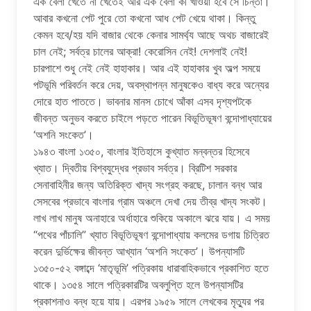
এক বেলা খেতে না খেতেই আর এক বেলা কী খাওয়া হবে সে চিন্তা।
আবার কখনো পেট পুরে তো কখনো আধ পেট খেয়ে থাকা। কিন্তু
কেমন হবে/হয় যদি বাজার থেকে কেনার সামর্থ্য আছে অথচ বাজারেই
চাল নেই; সর্বত্র চালের আক্রা! কেরোসিন নেই! দেশলাই নেই!
চারপাশে শুধু নেই নেই হাহাকার। আর এই হাহাকার খুব অল্প সময়ে
পটভূমি পরিবর্তন করে দেয়, অবস্থাপন্ন মানুষকেও বাধ্য করে অন্যের
দোরে হাত পাততে। ভাবনার মানস চোখে আঁকা এসব দৃশ্যপটকে
জীবন্ত অনুভব করতে চাইলে পড়তে পারেন বিভূতিভূষণ বন্দোপাধ্যায়ের
‘অশনি সংকেত’।
১৯৪৩ বাংলা ১৩৫০, বাংলার ইতিহাসে কুখ্যাত মন্বন্তর হিসেবে
খ্যাত। দ্বিতীয় বিশ্বযুদ্ধের প্রভাব সর্বত্র। ব্রিটিশ সরকার
সেনাবাহিনীর জন্য অতিরিক্ত খাদ্য সংগ্রহ করছে, চালান বন্ধ আর
সেসবের প্রভাবে বাংলার গ্রাম অঞ্চলে দেখা দেয় তীব্র খাদ্য সংকট।
লাখ লাখ মানুষ অনাহারে অর্ধাহারে শুকিয়ে অকালে ঝরে যায়। এ সময়
“পথের পাঁচালি” খ্যাত বিভূতিভূষণ বন্দোপাধ্যায় কলমের ডগায় চিত্রিত
করেন দুর্ভিক্ষের জীবন্ত আখ্যান ‘অশনি সংকেত’। উপন্যাসটি
১৩৫০-৫২ বঙ্গাব্দে ‘মাতৃভূমি’ পত্রিকায় ধারাবাহিকভাবে প্রকাশিত হতে
থাকে। ১৩৫৪ সালে পত্রিকারটির অবলুপ্তি হলে উপন্যাসটির
প্রকাশনাও বন্ধ হয়ে যায়। এরপর ১৯৫৯ সালে লেখকের মৃত্যুর পর