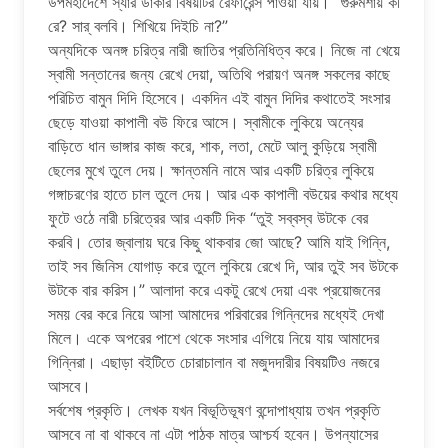
উপমহাদেশে স্যার ডাকার বিষয়টির রেফারেন্স পাওয়া যায়। “গুরুমশায় কী
রে? সার্ বলবি। শিখিয়ে দিইচি না?”
অন্যদিকে অনঙ্গ চরিত্র নারী জাতির প্রতিনিধিত্ব করে। নিজে না খেয়ে
স্বামী সন্তানের জন্য রেখে দেয়া, অতিথি পরায়ণ অনঙ্গ সকলের কাছে
পরিচিত বামুন দিদি হিসেবে। একদিন এই বামুন দিদির কথাতেই সংসার
ছেড়ে যাওয়া কাপালী বউ ফিরে আসে। স্বামীকে লুকিয়ে অন্যের
বাড়িতে ধান ভাঙ্গার কাজ করে, শাক, লতা, মেটে আলু কুড়িয়ে স্বামী
ছেলের মুখে তুলে দেয়। ক্ষান্তমনি নামে আর একটি চরিত্র লুকিয়ে
গঙ্গাচরণের হাতে চাল তুলে দেয়। আর এক কাপালী বউয়ের কথার মধ্যে
ফুটে ওঠে নারী চরিত্রের আর একটি দিক “তুই সব্বস্ব উটকে বের
করবি। তোর জ্বালায় ঘরে কিছু থাকবার জো আছে? আমি যাই গিন্নি,
তাই সব জিনিস যোগাড় করে তুলে লুকিয়ে রেখে দি, আর তুই সব উটকে
উটকে বার করিস।” আলাদা করে একটু রেখে দেয়া এবং প্রয়োজনের
সময় বের করে নিয়ে আসা আমাদের পরিবারের গিন্নিদের মধ্যেই দেখা
মিলে। একে অপরের পাশে থেকে সংসার এগিয়ে নিয়ে যায় আমাদের
গিন্নিরা। এছাড়া বইটিতে চোরাচালান বা মজুদদারীর বিষয়টিও নজরে
আসবে।
সর্বশেষ প্রকৃতি। লেখক যখন বিভূতিভূষণ বন্দোপাধ্যায় তখন প্রকৃতি
আসবে না বা থাকবে না এটা পাঠক মাত্র আশ্চর্য হবেন। উপন্যাসের