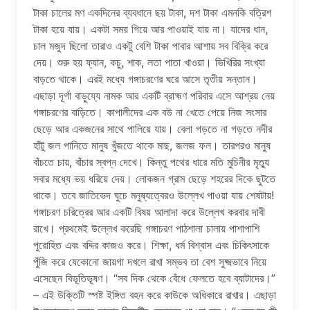
টাকা চালের মণ একদিনের ব্যবধানে ছয় টাকা, দশ টাকা এমনকি বত্রিশ
টাকা হয়ে যায়। একটা সময় গিয়ে আর পাওয়াই যায় না। যাদের ধান,
চাল মজুদ ছিলো তারাও একটু বেশি টাকা পাবার আশায় সব বিক্রি করে
দেয়। শুরু হয় ফ্যান, কচু, শাক, লতা পাতা খাওয়া। ভিখিরির সংখ্যা
বাড়তে থাকে। এরই মধ্যে গঙ্গাচরণের ঘরে আসে তৃতীয় সন্তান।
এছাড়া দূর্গা বাড়ুয্যে নামক আর একটি ব্রাহ্মণ পরিবার এসে আশ্রয় নেয়
গঙ্গাচরণের বাড়িতে। কাপালীদের এক বউ না খেতে পেয়ে নিজ সংসার
ছেড়ে আর একজনের সাথে পালিয়ে যায়। বেলা গড়তে না গড়তে নদীর
হাঁটু জল পানিতে মানুষ খুঁজতে থাকে মাছ, জলজ ফল। তারপরও মানুষ
বাঁচতে চায়, বাঁচার স্বপ্ন দেখে। কিন্তু পথের ধারে মতি মুচিনীর মৃত্যু
সবার মধ্যে ভয় ধরিয়ে দেয়। লোকজন গ্রাম ছেড়ে শহরের দিকে ছুটতে
থাকে। তবে জাতিভেদ ঘুচে মনুষ্যত্বেরও উল্লেখ পাওয়া যায় শেষটায়!
গঙ্গাচরণ চরিত্রের আর একটি বিষয় আলাদা করে উল্লেখ করবার দাবী
রাখে। প্রথমেই উল্লেখ করেছি গঙ্গাচরণ পাঠশালা চালায় পাশাপাশি
পুরোহিত এবং বদ্দির কাজও করে। শিক্ষা, ধর্ম বিশ্বাস এবং চিকিৎসাকে
পুঁজি করে যেকোনো জায়গা দখলে রাখা সম্ভব তা বেশ সুক্ষ্মভাবে নিয়ে
এসেছেন বিভূতিভূষণ। “সব দিক থেকে বেঁধে ফেলতে হবে ব্যাটাদের।”
– এই উক্তিটি স্পষ্ট ইঙ্গিত বহন করে কাউকে অধিকারে রাখার। এছাড়া