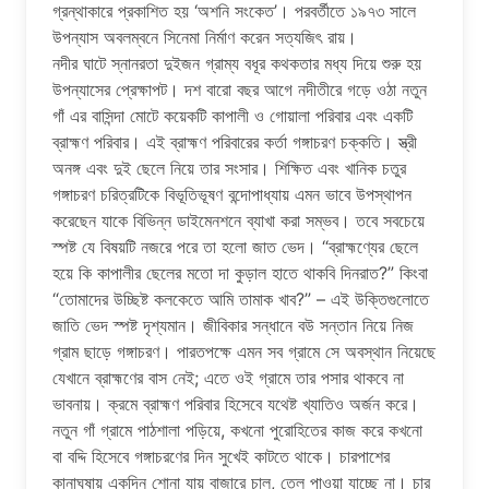
গ্রন্থাকারে প্রকাশিত হয় ‘অশনি সংকেত’। পরবর্তীতে ১৯৭৩ সালে
উপন্যাস অবলম্বনে সিনেমা নির্মাণ করেন সত্যজিৎ রায়।
নদীর ঘাটে স্নানরতা দুইজন গ্রাম্য বধূর কথকতার মধ্য দিয়ে শুরু হয়
উপন্যাসের প্রেক্ষাপট। দশ বারো বছর আগে নদীতীরে গড়ে ওঠা নতুন
গাঁ এর বাসিন্দা মোটে কয়েকটি কাপালী ও গোয়ালা পরিবার এবং একটি
ব্রাহ্মণ পরিবার। এই ব্রাহ্মণ পরিবারের কর্তা গঙ্গাচরণ চক্কতি। স্ত্রী
অনঙ্গ এবং দুই ছেলে নিয়ে তার সংসার। শিক্ষিত এবং খানিক চতুর
গঙ্গাচরণ চরিত্রটিকে বিভূতিভূষণ বন্দোপাধ্যায় এমন ভাবে উপস্থাপন
করেছেন যাকে বিভিন্ন ডাইমেনশনে ব্যাখা করা সম্ভব। তবে সবচেয়ে
স্পষ্ট যে বিষয়টি নজরে পরে তা হলো জাত ভেদ। “ব্রাহ্মণ্যের ছেলে
হয়ে কি কাপালীর ছেলের মতো দা কুড়াল হাতে থাকবি দিনরাত?” কিংবা
“তোমাদের উচ্ছিষ্ট কলকেতে আমি তামাক খাব?” – এই উক্তিগুলোতে
জাতি ভেদ স্পষ্ট দৃশ্যমান। জীবিকার সন্ধানে বউ সন্তান নিয়ে নিজ
গ্রাম ছাড়ে গঙ্গাচরণ। পারতপক্ষে এমন সব গ্রামে সে অবস্থান নিয়েছে
যেখানে ব্রাহ্মণের বাস নেই; এতে ওই গ্রামে তার পসার থাকবে না
ভাবনায়। ক্রমে ব্রাহ্মণ পরিবার হিসেবে যথেষ্ট খ্যাতিও অর্জন করে।
নতুন গাঁ গ্রামে পাঠশালা পড়িয়ে, কখনো পুরোহিতের কাজ করে কখনো
বা বদ্দি হিসেবে গঙ্গাচরণের দিন সুখেই কাটতে থাকে। চারপাশের
কানাঘুষায় একদিন শোনা যায় বাজারে চাল, তেল পাওয়া যাচ্ছে না। চার