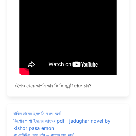
বইপাও থেকে আপনি আর কি কি কন্টেন্ট পেতে চান?
রাকিব নামের ইসলামি বাংলা অর্থ
কিশোর পাশা ইমনের জাদুঘর pdf | jadughar novel by
kishor pasa emon
পাণ্ডুলিপির শেষ পৃষ্ঠা – পায়েল রায় পার্থ