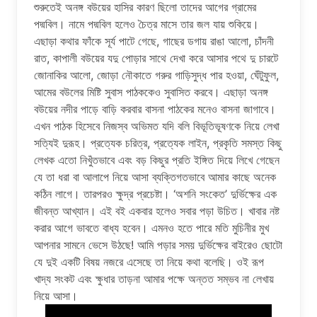
শুরুতেই অনঙ্গ বউয়ের হাসির কারণ ছিলো তাদের আগের গ্রামের
পদ্মবিল। নামে পদ্মবিল হলেও চৈত্র মাসে তার জল যায় শুকিয়ে।
এছাড়া কথার ফাঁকে সূর্য পাটে গেছে, গাছের ডগায় রাঙা আলো, চাঁদনী
রাত, কাপালী বউয়ের যদু পোড়ার সাথে দেখা করে আসার পথে দু চারটে
জোনাকির আলো, জোড়া নৌকাতে গরুর গাড়িসুদ্ধ পার হওয়া, ঘেঁটুফুল,
আমের বউলের মিষ্টি সুবাস পাঠককেও সুবাসিত করবে। এছাড়া অনঙ্গ
বউয়ের নদীর পাড়ে বাড়ি করবার বাসনা পাঠকের মনেও বাসনা জাগাবে।
এখন পাঠক হিসেবে নিজস্ব অভিমত যদি বলি বিভূতিভূষণকে নিয়ে লেখা
সত্যিই দুরূহ। প্রত্যেক চরিত্র, প্রত্যেক লাইন, প্রকৃতি সমস্ত কিছু
লেখক এতো নিখুঁতভাবে এবং বড় কিছুর প্রতি ইঙ্গিত দিয়ে লিখে গেছেন
যে তা ধরা বা আলাপে নিয়ে আসা ব্যক্তিগতভাবে আমার কাছে অনেক
কঠিন লাগে। তারপরও ক্ষুদ্র প্রচেষ্টা। ‘অশনি সংকেত’ দুর্ভিক্ষের এক
জীবন্ত আখ্যান। এই বই একবার হলেও সবার পড়া উচিত। খাবার নষ্ট
করার আগে ভাবতে বাধ্য হবেন। এমনও হতে পারে মতি মুচিনীর মুখ
আপনার সামনে ভেসে উঠছে! আমি পড়ার সময় দুর্ভিক্ষের বাইরেও ছোটো
যে দুই একটি বিষয় নজরে এসেছে তা নিয়ে কথা বলেছি। ওই রূপ
খাদ্য সংকট এবং ক্ষুধার তাড়না আমার পক্ষে অন্তত সম্ভব না লেখায়
নিয়ে আসা।