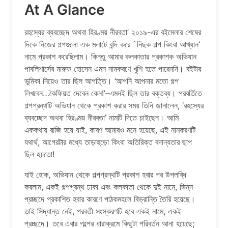
At A Glance
রহস্যের ব্যবচ্ছেদ অথবা হিরণ্ময় নীরবতা’ ২০১৯-এর বইমেলার শেষের
দিকে নিজের গল্পগুলো এক মলাটে বন্দি করে `নিছক গল্প কিংবা আখ্যান’
নামে প্রকাশ করেছিলাম। কিন্তু আমার কলকাতার প্রকাশক অভিযান
পাবলিশার্সের মারুফ হোসেন এমন নামকরণে খুশি হতে পারেননি। বইটার
ভূমিকা নিয়েও তার ছিল আপত্তি। ‘আপনি আপনার মতো গল্প
লিখবেন…কৈফিয়ত দেবেন কেন!’–এমনই ছিল তার বক্তব্য। পরবর্তিতে
গল্পগ্রন্থটি অভিযান থেকে প্রকাশ করার সময় তিনি জানালেন, ‘রহস্যের
ব্যবচ্ছেদ অথবা হিরণ্ময় নীরবতা’ নামটি দিতে চাইছেন। আমি
এককথায় রাজি হয়ে যাই, কারণ আমারও মনে হয়েছে, এই নামকরণটি
যথার্থ, আগেরটার মধ্যে তাড়াহুড়ো কিংবা অতিরিক্ত বদান্যতার ছাপ
ছিল হয়তো!
যাই হোক, অভিযান থেকে গল্পগ্রন্থটি প্রকাশ হবার পর উপলব্ধি
করলাম, একই গল্পগ্রন্থ ঢাকা এবং কলকাতা থেকে দুই নামে, ভিন্ন
প্রচ্ছদে প্রকাশিত হবার কারণে পাঠকমহলে বিভ্রান্তি তৈরি হয়েছে।
তাই সিদ্ধান্ত নেই, পরবর্তী সংস্করণটি হবে একই নামে, একই
প্রচ্ছদে। তবে এবার গল্পের ধারাক্রমে কিছুটা পরিবর্তন আনা হয়েছে;