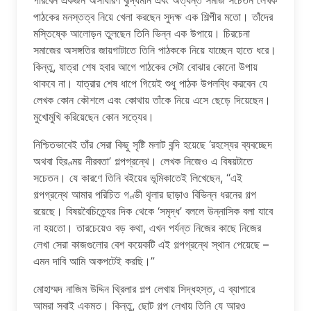
পারবেন একজন অসাধারণ বুদ্ধিমান এবং অত্যন্ত সমাজ সচেতন লেখক
পাঠকের মনস্তত্ব নিয়ে খেলা করছেন সুদক্ষ এক শিল্পীর মতো। তাঁদের
মস্তিষ্কে আলোড়ন তুলছেন তিনি ভিন্ন এক উপায়ে। চিরচেনা
সমাজের অসঙ্গতির জায়গাটাতে তিনি পাঠককে নিয়ে যাচ্ছেন হাতে ধরে।
কিন্তু, যাত্রা শেষ হবার আগে পাঠকের সেটা বোঝার কোনো উপায়
থাকবে না। যাত্রার শেষ ধাপে গিয়েই শুধু পাঠক উপলব্ধি করবেন যে
লেখক কোন কৌশলে এবং কোথায় তাঁকে নিয়ে এসে ছেড়ে দিয়েছেন।
মুখোমুখি করিয়েছেন কোন সত্যের।
নিশ্চিতভাবেই তাঁর সেরা কিছু সৃষ্টি মলাট বন্দি হয়েছে ‘রহস্যের ব্যবচ্ছেদ
অথবা হিরণ্ময় নীরবতা’ গল্পগ্রন্থে। লেখক নিজেও এ বিষয়টাতে
সচেতন। যে কারণে তিনি বইয়ের ভূমিকাতেই লিখেছেন, “এই
গল্পগ্রন্থে আমার পরিচিত গণ্ডী থৃলার ছাড়াও বিভিন্ন ধরনের গল্প
রয়েছে। বিষয়বৈচিত্র্যের দিক থেকে ‘সমৃদ্ধ’ বললে উন্নাসিক বলা যাবে
না হয়তো। তারচেয়েও বড় কথা, এখন পর্যন্ত নিজের কাছে নিজের
লেখা সেরা কাজগুলোর বেশ কয়েকটি এই গল্পগ্রন্থে স্থান পেয়েছে –
এমন দাবি আমি অকপটেই করছি।”
মোহাম্মদ নাজিম উদ্দিন থ্রিলার গল্প লেখায় সিদ্ধহস্ত, এ ব্যাপারে
আমরা সবাই একমত। কিন্তু, ছোট গল্প লেখায় তিনি যে আরও