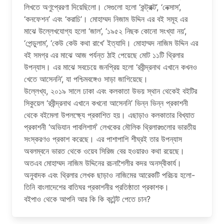
লিখতে অণুপ্রেরণা দিয়েছিলো। সেগুলো হলো ‘কন্ট্রাক্ট’, ‘নেক্সাস’,
‘কনফেশন’ এবং ‘করাচি’। মোহাম্মদ নিজাম উদ্দিন এর বই সমূহ এর
মাঝে উল্লেখযোগ্য হলো ‘জাল’, ‘১৯৫২ নিছক কোনো সংখ্যা নয়’,
‘পেন্ডুলাম’, ‘কেউ কেউ কথা রাখে’ ইত্যাদি। মোহাম্মদ নাজিম উদ্দিন এর
বই সমগ্র এর মাঝে আজ পর্যন্ত ঠাই পেয়েছে মোট ১১টি থ্রিলার
উপন্যাস। এর মাঝে সবচেয়ে জনপ্রিয় হলো ‘রবীন্দ্রনাথ এখানে কখনও
খেতে আসেননি’, যা পশ্চিমবঙ্গেও সাড়া জাগিয়েছে।
উল্লেখ্য, ২০১৯ সালে ঢাকা এবং কলকাতা উভয় স্থান থেকেই বইটির
সিকুয়েল ‘রবীন্দ্রনাথ এখানে কখনো আসেননি’ ভিন্ন ভিন্ন প্রকাশনী
থেকে বইমেলা উপলক্ষ্যে প্রকাশিত হয়। এছাড়াও কলকাতার বিখ্যাত
প্রকাশনী ‘অভিযান পাবলিশার্স’ লেখকের মৌলিক থ্রিলারগুলোর ভারতীয়
সংস্করণও প্রকাশ করেছে। এর পাশাপাশি শীঘ্রই তার উপন্যাস
অবলম্বনে ভারত থেকে ওয়েব সিরিজ বের হওয়ারও কথা রয়েছে।
অতএব মোহাম্মদ নাজিম উদ্দিনের রচনাশৈলীর কদর অনস্বীকার্য।
অনুবাদক এবং থ্রিলার লেখক ছাড়াও নাজিমের আরেকটি পরিচয় হলো-
তিনি বাংলাদেশের বাতিঘর প্রকাশনীর প্রতিষ্ঠাতা প্রকাশক।
বইপাও থেকে আপনি আর কি কি কন্টেন্ট পেতে চান?