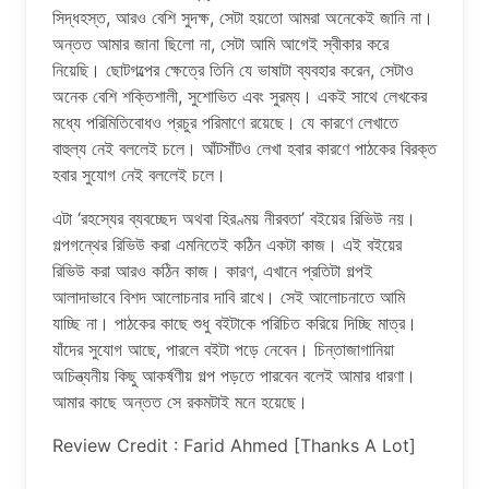
সিদ্ধহস্ত, আরও বেশি সুদক্ষ, সেটা হয়তো আমরা অনেকেই জানি না।
অন্তত আমার জানা ছিলো না, সেটা আমি আগেই স্বীকার করে
নিয়েছি। ছোটগল্পের ক্ষেত্রে তিনি যে ভাষাটা ব্যবহার করেন, সেটাও
অনেক বেশি শক্তিশালী, সুশোভিত এবং সুরম্য। একই সাথে লেখকের
মধ্যে পরিমিতিবোধও প্রচুর পরিমাণে রয়েছে। যে কারণে লেখাতে
বাহুল্য নেই বললেই চলে। আঁটসাঁটও লেখা হবার কারণে পাঠকের বিরক্ত
হবার সুযোগ নেই বললেই চলে।
এটা ‘রহস্যের ব্যবচ্ছেদ অথবা হিরণ্ময় নীরবতা’ বইয়ের রিভিউ নয়।
গল্পগন্থের রিভিউ করা এমনিতেই কঠিন একটা কাজ। এই বইয়ের
রিভিউ করা আরও কঠিন কাজ। কারণ, এখানে প্রতিটা গল্পই
আলাদাভাবে বিশদ আলোচনার দাবি রাখে। সেই আলোচনাতে আমি
যাচ্ছি না। পাঠকের কাছে শুধু বইটাকে পরিচিত করিয়ে দিচ্ছি মাত্র।
যাঁদের সুযোগ আছে, পারলে বইটা পড়ে নেবেন। চিন্তাজাগানিয়া
অচিন্ত্যনীয় কিছু আকর্ষণীয় গল্প পড়তে পারবেন বলেই আমার ধারণা।
আমার কাছে অন্তত সে রকমটাই মনে হয়েছে।
Review Credit : Farid Ahmed [Thanks A Lot]