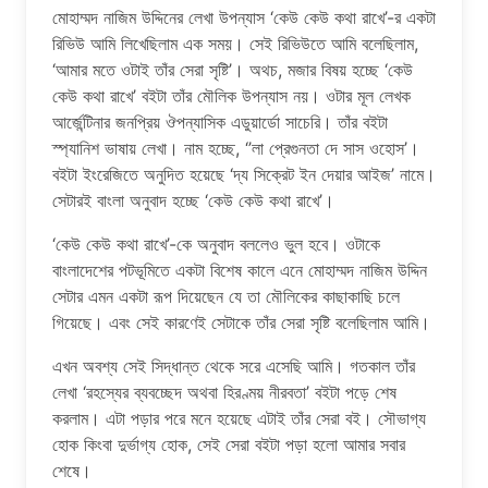
মোহাম্মদ নাজিম উদ্দিনের লেখা উপন্যাস ‘কেউ কেউ কথা রাখে’-র একটা
রিভিউ আমি লিখেছিলাম এক সময়। সেই রিভিউতে আমি বলেছিলাম,
‘আমার মতে ওটাই তাঁর সেরা সৃষ্টি’। অথচ, মজার বিষয় হচ্ছে ‘কেউ
কেউ কথা রাখে’ বইটা তাঁর মৌলিক উপন্যাস নয়। ওটার মূল লেখক
আর্জেন্টিনার জনপ্রিয় ঔপন্যাসিক এডুয়ার্ডো সাচেরি। তাঁর বইটা
স্প্যানিশ ভাষায় লেখা। নাম হচ্ছে, ‘’লা প্রেগুনতা দে সাস ওহোস’।
বইটা ইংরেজিতে অনুদিত হয়েছে ‘দ্য সিক্রেট ইন দেয়ার আইজ’ নামে।
সেটারই বাংলা অনুবাদ হচ্ছে ‘কেউ কেউ কথা রাখে’।
‘কেউ কেউ কথা রাখে’-কে অনুবাদ বললেও ভুল হবে। ওটাকে
বাংলাদেশের পটভূমিতে একটা বিশেষ কালে এনে মোহাম্মদ নাজিম উদ্দিন
সেটার এমন একটা রূপ দিয়েছেন যে তা মৌলিকের কাছাকাছি চলে
গিয়েছে। এবং সেই কারণেই সেটাকে তাঁর সেরা সৃষ্টি বলেছিলাম আমি।
এখন অবশ্য সেই সিদ্ধান্ত থেকে সরে এসেছি আমি। গতকাল তাঁর
লেখা ‘রহস্যের ব্যবচ্ছেদ অথবা হিরণ্ময় নীরবতা’ বইটা পড়ে শেষ
করলাম। এটা পড়ার পরে মনে হয়েছে এটাই তাঁর সেরা বই। সৌভাগ্য
হোক কিংবা দুর্ভাগ্য হোক, সেই সেরা বইটা পড়া হলো আমার সবার
শেষে।