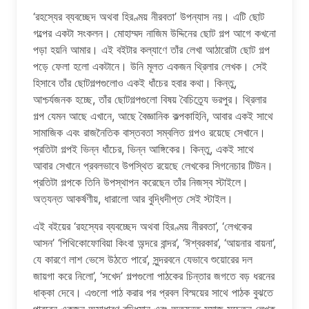
‘রহস্যের ব্যবচ্ছেদ অথবা হিরণ্ময় নীরবতা’ উপন্যাস নয়। এটি ছোট
গল্পের একটা সংকলন। মোহাম্মদ নাজিম উদ্দিনের ছোট গল্প আগে কখনো
পড়া হয়নি আমার। এই বইটার কল্যাণে তাঁর লেখা আঠারোটা ছোট গল্প
পড়ে ফেলা হলো একটানে। উনি মূলত একজন থ্রিলার লেখক। সেই
হিসাবে তাঁর ছোটগল্পগুলোও একই ধাঁচের হবার কথা। কিন্তু,
আশ্চর্যজনক হচ্ছে, তাঁর ছোটগল্পগুলো বিষয় বৈচিত্র্যে ভরপুর। থ্রিলার
গল্প যেমন আছে এখানে, আছে বৈজ্ঞানিক কল্পকাহিনি, আবার একই সাথে
সামাজিক এবং রাজনৈতিক বাস্তবতা সম্বলিত গল্পও রয়েছে সেখানে।
প্রতিটা গল্পই ভিন্ন ধাঁচের, ভিন্ন আঙ্গিকের। কিন্তু, একই সাথে
আবার সেখানে প্রবলভাবে উপস্থিত রয়েছে লেখকের সিগনেচার টিউন।
প্রতিটা গল্পকে তিনি উপস্থাপন করেছেন তাঁর নিজস্ব স্টাইলে।
অত্যন্ত আকর্ষণীয়, ধারালো আর বুদ্ধিদীপ্ত সেই স্টাইল।
এই বইয়ের ‘রহস্যের ব্যবচ্ছেদ অথবা হিরণ্ময় নীরবতা’, ‘লেখকের
আসন’ ‘পিথিকোফোবিয়া কিংবা অন্দরে বান্দর’, ‘ঈশ্বরকার’, ‘আয়নার বায়না’,
যে কারণে লাশ ভেসে উঠতে পারে’, সুন্দরবনে যেভাবে শুয়োরের দল
জায়গা করে নিলো’, ‘সখেদ’ গল্পগুলো পাঠকের চিন্তার জগতে বড় ধরনের
ধাক্কা দেবে। এগুলো পাঠ করার পর প্রবল বিস্ময়ের সাথে পাঠক বুঝতে