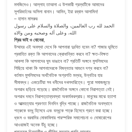
মসজিদেও। আল্লাহ তাআলা এ উপকারী গ্রন্থটিকে আমাদের
সুপরিবর্তনের অসিলা বানান। আমিন, ইয়া রব্বাল আলামিন!
– হাসান মাসরুর
الحمد لله رب العالمين، والصلاة والسلام على رسول
الله، وعلى آله وصحبه ومن والاه
প্রিয় ভাই ও বােনেরা
,
উম্মাহর এই অবস্থা দেখে কি আপনারা দুঃখিত হবেন না? গাজার ভূমিতে
প্রবাহিত রক্ত কি আপনাদের ক্রোধান্বিত করবে না? ক্ষত-বিক্ষত
আকসা কি আপনাদের ঘুম ভাঙাবে না? প্রতিটি অঙ্গনে মুসলিমদের
পিছিয়ে থাকা কি আপনাদেরকে বিষন্নতার আগুনে দগ্ধ করবে না?
বর্তমান মুসলিমদের অর্থনৈতিক অগ্রগতি মন্থর, উন্নতির হার
সীমাবদ্ধ। একচেটিয়া সব ধনীদের দখলদারিত্বে। পুরাে সমাজজুড়ে
অপরাধ ছড়িয়ে পড়েছে। রাজনৈতিক অঙ্গনে কোনাে নিরাপত্তা নেই।
অপরাধ দমনে নিরাপত্তাব্যবস্থা অকার্যকরপ্রায়। মানুষের মাঝে হতাশা
ও আত্মহত্যার প্রবণতা দিনদিন বৃদ্ধি পাচ্ছে। রাজনৈতিক অবস্থানে
শত্রুকে বন্ধু হিসেবে এবং বন্ধুকে শত্রু হিসেবে গ্রহণ করা হচ্ছে।
ধ্বংস ও বরবাদির মােকাবিলায় পারস্পরিক সমালােচনা ও দোষারােপের
আওয়াজই অনেক উঁচু হচ্ছে।
প্রত্যেক চিন্তাশীল ও জীবিত সত্তার প্রতি আহ্বান