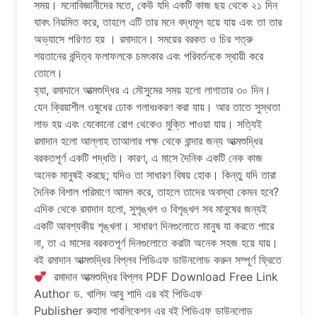
সময়। মনােবিজ্ঞানীদের মতে, কেউ যদি একটি কাজ ছয় থেকে ২১ দিন
যাবৎ নিয়মিত করে, তাহলে এটি তার মনে বদ্ধমূল হয়ে যায় এবং তা তার
অভ্যাসে পরিণত হয় । রমাদানে। সময়ের বরকত ও চির শত্রু
শয়তানের বন্দিত্ব ফলাফলকে চমৎকার এবং পরিবর্তনকে স্থায়ী করে
তােলে।
হ্যা, রমাদানে আত্মশুদ্ধির এ মৌসুমের সময় হলাে লাগাতার ৩০ দিন।
যেন ক্রিয়াশীল ওষুধের ঢােক গলাধঃকরণ করা যায়। আর তাতে সুস্থতা
লাভ হয় এবং যেকোনাে রােগ থেকেও মুক্তি পাওয়া যায়। সত্যিই
রমাদান হলাে আল্লাহ তাআলার পক্ষ থেকে বান্দার জন্য আত্মশুদ্ধির
বরকতপূর্ণ একটি পদ্ধতি। কারণ, এ মাসে দৈনিক একটি নেক কাজ
অনেক মানুষই করছে; যদিও তা সাধারণ বিষয় হােক। কিন্তু যদি তারা
দৈনিক বিশাল পরিমাণে আমল করে, তাহলে তাদের অবস্থা কেমন হবে?
এদিক থেকে রমাদান হলাে, সুশৃঙ্খল ও বিশৃঙ্খল সব মানুষের জন্যই
একটি আবশ্যকীয় শৃঙ্খলা। সাধারণ দিনগুলােতে মানুষ যা করতে পারে
না, তা এ মাসের বরকতপূর্ণ দিনগুলােতে করাটা অনেক সহজ হয়ে যায়।
বই রমাদান আত্মশুদ্ধির বিপ্লব পিডিএফ ডাউনলোড করুন সম্পূর্ণ ফ্রিতে
রমাদান আত্মশুদ্ধির বিপ্লব PDF Download Free Link
Author ড. খালিদ আবু শাদি এর বই পিডিএফ
Publisher রুহামা পাবলিকেশন এর বই পিডিএফ ডাউনলোড