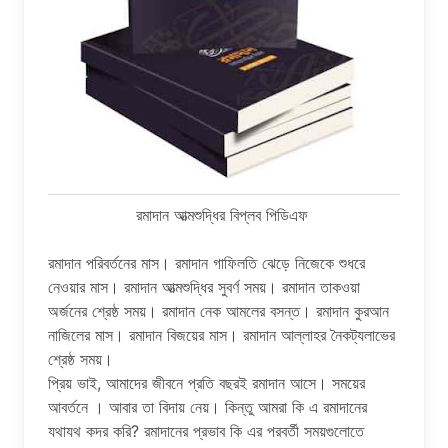
রমাদান আত্মশুদ্ধির বিপ্লব পিডিএফ
রমাদান পরিবর্তনের মাস। রমাদান গাফিলতি ঝেড়ে নিজেকে শুধরে
নেওয়ার মাস। রমাদান আত্মশুদ্ধির সুবর্ণ সময়। রমাদান তাকওয়া
অর্জনের শ্রেষ্ঠ সময়। রমাদান নেক আমলের বসন্ত। রমাদান কুরআন
নাজিলের মাস। রমাদান বিজয়ের মাস। রমাদান আল্লাহর নৈকট্যলাভের
শ্রেষ্ঠ সময়।
প্রিয় ভাই, আমাদের জীবনে প্রতি বছরই রমাদান আসে। সময়ের
আবর্তনে । আবার তা বিদায় নেয়। কিন্তু আমরা কি এ রমাদানের
যথাযথ কদর করি? রমাদানের প্রভাব কি এর পরবর্তী সময়গুলােতে