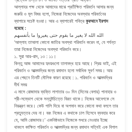
আল্লাহর পক্ষ থেকে আমাদের মাঝে প্রতীক্ষিত পরিবর্তন আসার জন্য
জরুরি ও মূল বিষয় হলাে, নিজেরা নিজেদের অবস্থার পরিবর্তনের
ব্যাপারে সচেষ্ট হওয়া। আর এ ব্যাপারেই পবিত্র
কুরআনে ইরশাদ
হয়েছে :
الله الله لا يغير ما بقوم حتى يغيروا ما بأنفسهم
‘আল্লাহ তাআলা কোনাে জাতির অবস্থা পরিবর্তন করেন না, যে পর্যন্ত
তারা নিজেরা নিজেদের অবস্থা পরিবর্তন করে।
১. সুরা আর-রাদ, ১৩ : ১১।
কিন্তু আজ আমাদের হৃদয়গুলাে তালাবদ্ধ হয়ে আছে। প্রিয় ভাই, এই
পরিবর্তন ও আত্মশুদ্ধির জন্য রমাদান হলাে সর্বাধিক সুবর্ণ সময়। আর
এর পেছনে তিনটি মৌলিক কারণ রয়েছে : ১. পরিবর্তন ও আত্মশুদ্ধির
দীর্ঘ সময়
এ মাসে রােজাদার ব্যক্তি লাগাতার ৩০ দিন (দিনের বেলায়) পানাহার ও
শ্রী-সম্ভোগ থেকে সন্তুষ্টচিত্তে বিরত থাকে। নিজের আবেগকে সে
নিয়ন্ত্রণ করে। কেউ গালি দিয়ে বা অপমান করে কোনাে কথা বললে তার
প্রত্যুত্তর দেয় না। বরং নিজের এ কথাকে ঢাল হিসেবে ব্যবহার করে
যে, আমি রােজাদার।’ একনিষ্ঠভাবে নিজেকে শুধরে নেওয়ার ইচ্ছে
থাকলে কাক্ষিত পরিবর্তন ও আত্মশুদ্ধির জন্য রমাদান সত্যিই এক বিশাল