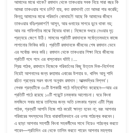
আমাদের মাঝে থাকে? রমাদান থেকে তাকওয়ার সবক নিয়ে সারা বছর কি
আমরা তাকওয়ার পথে চলি? হায়, কত রমাদানই তাে আমরা পার করেছি;
কিন্তু আমাদের মাঝে পরিবর্তন কোথায়?! আছে কি আমাদের জীবনে
তাকওয়ার বহিঃপ্রকাশ?! আসুন, আর গুনাহের সাগরে ডুবে থাকা নয়;
আর নয় গাফিলতির মাঝে বিভাের থাকা। নিজেকে শুধরে নেওয়ার দৃঢ়
প্রত্যয়ে জেগে উঠি। সামনের প্রতিটি রমাদানকে সর্বোত্তমভাবে কাজে
লাগানাের ফিকির করি। প্রতিটি রমাদানকে জীবনের শেষ রমাদান ভেবে
এর সর্বোচ্চ কদর করি। রমাদান থেকে তাকওয়ার শিক্ষা নিয়ে জীবনের
প্রতিটি পদে পদে এর বাস্তবায়ন ঘটাই।…
প্রিয় পাঠক, রমাদানে নিজেকে পরিবর্তনের কিছু উত্তম দিক-নির্দেশনা
নিয়েই আপনাদের জন্য রুহামার এবারের উপহার ড. খালিদ আবু শাদি
রচিত গ্রন্থের সরল বাংলা অনুবাদ রমাদান : আত্মশুদ্ধির বিপ্লব’।
লেখক গ্রন্থটিকে ৩০টি উপকারী পাঠে সন্নিবেশিত করেছেন—আর এর
প্রতিটি পাঠে রয়েছে ১০টি পয়েন্টে চমক্কার আলােচনা। ঘরে কিংবা
মসজিদে সবার মাঝে তালিমের জন্য অতি চমৎকার গ্রন্থ এটি! প্রিয়
পাঠক, গ্রন্থটি আপনি নিজে পাঠ করেই ক্ষান্ত হবেন না; বরং আপনার
পরিবারের সদস্যদের নিয়ে ধারাবাহিকভাবে এর ওপর পাঠচক্র করবেন।
এ ছাড়া আপনার সহপাঠী কিংবা সহকর্মীদের সাথে নিয়েও পাঠচক্র করতে
পারেন—প্রতিদিন এর থেকে তালিম করতে পারেন আপনার মহল্লার