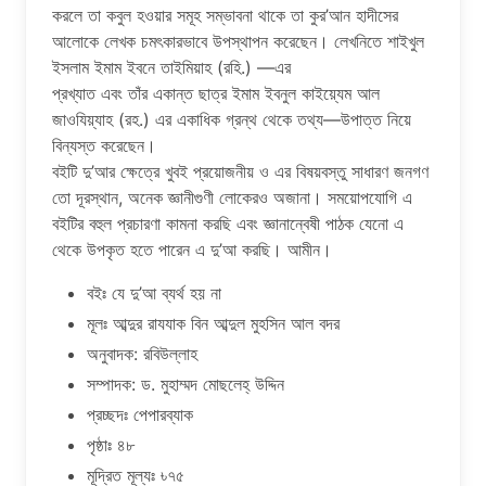
করলে তা কবুল হওয়ার সমূহ সম্ভাবনা থাকে তা কুর’আন হাদীসের
আলোকে লেখক চমৎকারভাবে উপস্থাপন করেছেন। লেখনিতে শাইখুল
ইসলাম ইমাম ইবনে তাইমিয়াহ (রহি.) —এর
প্রখ্যাত এবং তাঁর একান্ত ছাত্র ইমাম ইবনুল কাইয়্যেম আল
জাওযিয়্যাহ (রহ.) এর একাধিক গ্রন্থ থেকে তথ্য—উপাত্ত নিয়ে
বিন্যস্ত করেছেন।
বইটি দু’আর ক্ষেত্রে খুবই প্রয়োজনীয় ও এর বিষয়বস্তু সাধারণ জনগণ
তো দূরস্থান, অনেক জ্ঞানীগুণী লোকেরও অজানা। সময়োপযোগি এ
বইটির বহুল প্রচারণা কামনা করছি এবং জ্ঞানান্বেষী পাঠক যেনো এ
থেকে উপকৃত হতে পারেন এ দু’আ করছি। আমীন।
বইঃ যে দু’আ ব্যর্থ হয় না
মূলঃ আব্দুর রাযযাক বিন আব্দুল মুহসিন আল বদর
অনুবাদক: রবিউল্লাহ
সম্পাদক: ড. মুহাম্মদ মোছলেহ্ উদ্দিন
প্রচ্ছদঃ পেপারব্যাক
পৃষ্ঠাঃ ৪৮
মূদ্রিত মূল্যঃ ৳৭৫