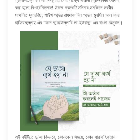
প্রকাশিতব্য ইন শা আল্লাহ! সেই লক্ষ্যে বইটির প্রি-অর্ডার ঘোষণা
করা হলো বি-ইযনিল্লাহ! উক্ত গ্রন্থটি মদিনার মসজিদে নববীর
সম্মানিত মুদাররিছ, শাইখ আব্দুর রাযযাক বিন আব্দুল মুহসিন আল বদর
হাফিযাহুল্লাহ এর “আদ দু’আউল্লাযি লা ইউরাদ্দু” এর বাংলা অনুবাদ।
এই বইটিতে দু’আ কিভাবে, কোনকোন সময়ে, কোন ধারাবাহিকতায়