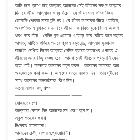
আমি মনে প্রাণে চাই আল্লাহ আমাদের সেই জীবনের স্বপ্ন অন্তরে
দিন যে জীবন আল্লাহর জন্য বাঁচে। যে জীবন ঘাস ফড়িং কিংবা
জোনাকি পোকার মতো বন্দি নয়। যে জীবন অনেকের ভীড়ে পরাজিত,
অধঃপতিত মানুষিকতার নয়।যে জীবন এক বিঘত বুকে বিশাল আকাশ
ধারণ করে বাঁচে। যেদিন বুক এফোড় ওফোড় করে বেরিয়ে যাবে শত্রুর
আঘাত, মাটিতে গড়িয়ে পড়বে প্রথম রক্তবিন্দু, আল্লাহ সুবহানাহু
তায়া’লা দেখিয়ে দিবেন জান্নাত সেদিন হয়তো আকাশের ওপারের ঐ
জীবনের জন্য কিছু সঞ্চয় হবে। আমরা সেই জীবনের প্রত্যাশি যেন
হতে পারি। আল্লাহ আমাদের কবুল করুন। আমাদের অক্ষমতা আর
অবহেলাকে ক্ষমা করুন। আমাদের সময়ে বরকত দিন। তার দ্বীনের
সাথে আমাদের অন্তরটাকে বেঁধে নিন।
ভালো লাগার কিছু গল্পঃ
——————————— ——
সোহবতের গল্প।
জান্নাতে কোনো দিন আমাদের মন খারাপ হবে না।
একুশ শতকের গুরাবা।
নিঃস্বার্থ ভালোবাসা।
আমাদের চেষ্টা, সংগ্রাম,প্রায়োরিটি।