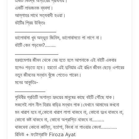
একটি বিশুদ্ধ অন্তরের প্রার্থনায়।
একটি লাভজনক ব্যবসা।
আল্লাহর সাথে সত্যবাদী হওয়া।
বইটির প্রিয় উক্তিঃ
___________________
ভালোবাসা খুব অদ্ভুত জিনিস, ভালোবাসতে পা লাগে না।
বইটি কেন পড়বেন?……..
____________________
হরহামেশার জীবন থেকে বের হতে হলে আপনাকে এই বইটি একবার
হলেও পড়তে হবে। হয়তো এই দুনিয়ার এই রঙিন জীবন ছেড়ে ওপারের
নতুন জীবনের সন্ধান খুঁজে পেতেও পারেন।
মনের আকুতিঃ-
______________
পৃথিবীর প্রতিটি অশান্ত হৃদয়ের মানুষের কাছে বইটি পৌঁছে যাক।
সকলেই লাল নীল হিরার বাড়ির সন্ধান পাক।যেখানে আমাদের কখনো
মন খারাপ হবে না,কোনো খারাপ লাগা থাকবে না, কোনো দুঃখ থাকবে না,
কোনো কষ্ট থাকবে না, কোনো অপ্রাপ্তি থাকবে না………
থাকবেনা কোনো কান্তি, হতাশা, কিংবা না পাওয়ার বেদনা…………
রিভিউ + ফটোগ্রাফি Firoza Ayat