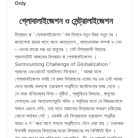
Only
গ্লোবালাইজেশন ও সেন্ট্রালাইজেশন
বিশ্বায়ন বা ‘ গ্লোবালাইজেশন ‘ নাম হিসাবে নতুন বিষয় নতুন নয় ।
জানাশোনা বাড়ার সাথে সাথে আন্তঃদেশ , আন্তঃসমাজ সম্পর্ক ও লেন
– দেনের যাত্রা শুরু হয় মানুষের । সেই বিশ্বব্যাপী বিস্তার
প্রবণতাটাই আজকের বিশ্বায়ন বা গ্লোবালাইজেশন ।
Surmounting Challenge of Globalization ‘
প্রবন্ধে এডওয়ার্ডো অ্যানিনাত লিখেছেন , ‘ আমরা যাকে
গ্লোবালাইজেশন বলছি সে রকম বিশ্বায়নের একের পর এক ঢেউ আমরা
দেখে আসছি কমপক্ষে ত্রয়োদশ শতাব্দীতে মার্কোপলোর সময় থেকে ।
সে সময় বাণ্যিজ্যের বিশ্ব – মুখীতা , প্রযুক্তির বিস্তার , মানুষের
দেশান্তর এবং আন্তঃসংস্কৃতি মলিন ও সমৃদ্ধির মতো যে বিষয়গুলোকে
সামনে এগুতে দেখি , তার সাথে আজকের বিশ্বায়নের সাধারণ চরিত্রের
কোনো পার্থক্য নেই । এমনকি এই বিশ্বায়নকে ত্রয়োদশ শতাব্দীর
আরও ৬ শ ‘ বছর আগে সপ্তম শতাব্দীতেও টেনে নেয়া যায় । তখনকার
ইসলামী সভ্যতার বিস্তারের মধ্যে বিশ্বায়নের সব বৈশিষ্ট্যই ছিল ।