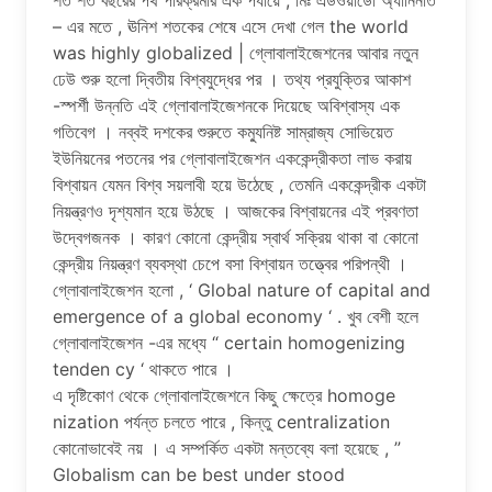
শত শত বছরের পথ পরিক্রমার এক পর্যায়ে , মিঃ এডওয়ার্ডো অ্যানিনাত
– এর মতে , ঊনিশ শতকের শেষে এসে দেখা গেল the world
was highly globalized | গ্লোবালাইজেশনের আবার নতুন
ঢেউ শুরু হলো দ্বিতীয় বিশ্বযুদ্ধের পর । তথ্য প্রযুক্তির আকাশ
-স্পর্শী উন্নতি এই গ্লোবালাইজেশনকে দিয়েছে অবিশ্বাস্য এক
গতিবেগ । নব্বই দশকের শুরুতে কম্যুনিষ্ট সাম্রাজ্য সোভিয়েত
ইউনিয়নের পতনের পর গ্লোবালাইজেশন এককেন্দ্রীকতা লাভ করায়
বিশ্বায়ন যেমন বিশ্ব সয়লাবী হয়ে উঠেছে , তেমনি এককেন্দ্রীক একটা
নিয়ন্ত্রণও দৃশ্যমান হয়ে উঠছে । আজকের বিশ্বায়নের এই প্রবণতা
উদ্বেগজনক । কারণ কোনো কেন্দ্রীয় স্বার্থ সক্রিয় থাকা বা কোনো
কেন্দ্রীয় নিয়ন্ত্রণ ব্যবস্থা চেপে বসা বিশ্বায়ন তত্ত্বের পরিপন্থী ।
গ্লোবালাইজেশন হলো , ‘ Global nature of capital and
emergence of a global economy ‘ . খুব বেশী হলে
গ্লোবালাইজেশন -এর মধ্যে “ certain homogenizing
tenden cy ‘ থাকতে পারে ।
এ দৃষ্টিকোণ থেকে গ্লোবালাইজেশনে কিছু ক্ষেত্রে homoge
nization পর্যন্ত চলতে পারে , কিন্তু centralization
কোনোভাবেই নয় । এ সম্পর্কিত একটা মন্তব্যে বলা হয়েছে , ”
Globalism can be best under stood