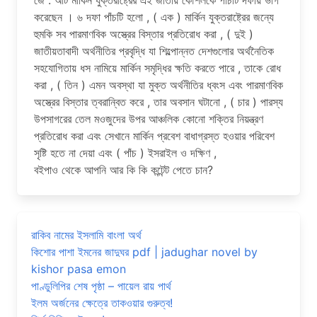
জে . আর্ট মার্কিন যুক্তরাষ্ট্রের এই জাতীয় কৌশলকে পাঁচটি দফায় ভাগ
করেছেন । ৬ দফা পাঁচটি হলো , ( এক ) মার্কিন যুক্তরাষ্ট্রের জন্যে
হুমকি সব পারমাণবিক অস্ত্রের বিস্তার প্রতিরোধ করা , ( দুই )
জাতীয়তাবাদী অর্থনীতির প্রবৃদ্ধি যা শিল্পোন্নত দেশগুলোর অর্থনৈতিক
সহযোগিতায় ধস নামিয়ে মার্কিন সমৃদ্ধির ক্ষতি করতে পারে , তাকে রোধ
করা , ( তিন ) এমন অবস্থা যা মুক্ত অর্থনীতির ধ্বংস এবং পারমাণবিক
অস্ত্রের বিস্তার ত্বরান্বিত করে , তার অবসান ঘটানো , ( চার ) পারস্য
উপসাগরের তেল মওজুদের উপর আঞ্চলিক কোনো শক্তির নিয়ন্ত্রণ
প্রতিরোধ করা এবং সেখানে মার্কিন প্রবেশ বাধাগ্রস্ত হওয়ার পরিবেশ
সৃষ্টি হতে না দেয়া এবং ( পাঁচ ) ইসরাইল ও দক্ষিণ ,
বইপাও থেকে আপনি আর কি কি কন্টেন্ট পেতে চান?
রাকিব নামের ইসলামি বাংলা অর্থ
কিশোর পাশা ইমনের জাদুঘর pdf | jadughar novel by
kishor pasa emon
পাণ্ডুলিপির শেষ পৃষ্ঠা – পায়েল রায় পার্থ
ইলম অর্জনের ক্ষেত্রে তাকওয়ার গুরুত্ব!