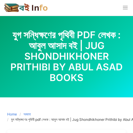
Skip
to
content
যুগ সন্ধিক্ষণের পৃথিবী PDF লেখক :
আবুল আসাদ বই | JUG
SHONDHIKHONER
PRITHIBI BY ABUL ASAD
BOOKS
Home
অজানা
যুগ সন্ধিক্ষণের পৃথিবী pdf লেখক : আবুল আসাদ বই | Jug Shondhikhoner Prithibi by Abu