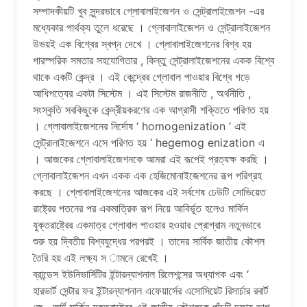
সম্পাদকীয়টি খুব সুন্দরভাবে গ্লোবালাইজেশন ও সেন্ট্রালাইজেশন -এর
মধ্যেকার পার্থক্য তুলে ধরেছে । গ্লোবালাইজেশন ও সেন্ট্রালাইজেশন
উভয়ই এক বিশ্বের স্বপ্ন দেখে । গ্লোবালাইজেশনের বিশ্ব হয়
পারস্পরিক সমতার সহযোগিতার , কিন্তু সেন্ট্রালাইজেশনের একক বিশ্বে
থাকে একটি কেন্দ্র । এই কেন্দ্রের গ্লোবাল পাওয়ার বিশ্বে গড়ে
আধিপত্যের একটা সিস্টেম । এই সিস্টেম রাজনীতি , অর্থনীতি ,
সংস্কৃতি সবকিছুকে কেন্দ্রীয়করণের এক আগ্রাসী শক্তিতে পরিণত হয়
। গ্লোবালাইজেশনের নির্দোষ ‘ homogenization ‘ এই
সেন্ট্রালাইজেশনে এসে পরিণত হয় ‘ hegemog enization এ
। আজকের গ্লোবালাইজেশনকে আমরা এই রূপেই প্রত্যক্ষ করছি ।
গ্লোবালাইজেশন এখন একক এক হেজিমোনাইজেশনের রূপ পরিগ্রহ
করছে । গ্লোবালাইজেশনের আজকের এই সর্বশেষ ঢেউটি সোভিয়েত
রাষ্ট্রের পতনের পর একমাত্রিক রূপ নিয়ে আবির্ভূত হলেও মার্কিন
যুক্তরাষ্ট্রের একমাত্র গ্লোবাল পাওয়ার হওয়ার প্রোগ্রাম নতুনভাবে
শুরু হয় দ্বিতীয় বিশ্বযুদ্ধের পরপরই । তাদের সার্বিক জাতীয় কৌশল
তৈরি হয় এই লক্ষ্য স ামনে রেখেই ।
ব্রান্ডেস ইউনিভার্সিটির ইন্টারন্যাশনাল রিলেশন্সের অধ্যাপক এবং ‘
হারভার্ট সেন্টার ফর ইন্টারন্যাশনাল এফেয়ার্সের এসোসিয়েট রিসার্চার রবার্ট