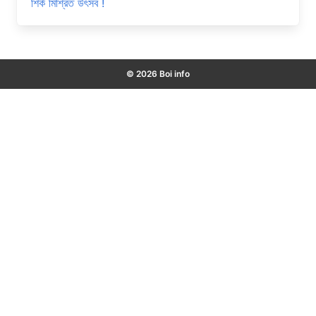
শির্ক মিশ্রিত উৎসব !
© 2026 Boi info