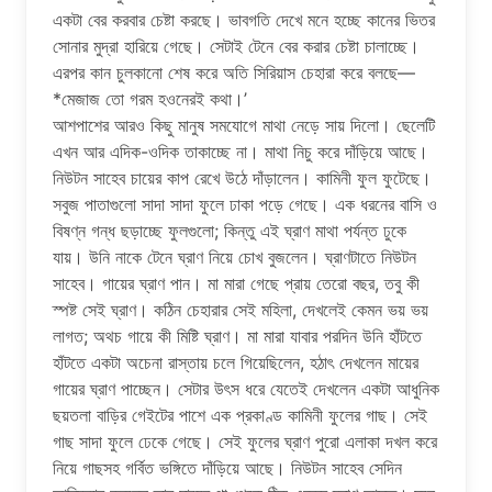
একটা বের করবার চেষ্টা করছে। ভাবগতি দেখে মনে হচ্ছে কানের ভিতর
সোনার মুদ্রা হারিয়ে গেছে। সেটাই টেনে বের করার চেষ্টা চালাচ্ছে।
এরপর কান চুলকানো শেষ করে অতি সিরিয়াস চেহারা করে বলছে—
*মেজাজ তো গরম হওনেরই কথা।’
আশপাশের আরও কিছু মানুষ সমযোগে মাথা নেড়ে সায় দিলো। ছেলেটি
এখন আর এদিক-ওদিক তাকাচ্ছে না। মাথা নিচু করে দাঁড়িয়ে আছে।
নিউটন সাহেব চায়ের কাপ রেখে উঠে দাঁড়ালেন। কামিনী ফুল ফুটেছে।
সবুজ পাতাগুলো সাদা সাদা ফুলে ঢাকা পড়ে গেছে। এক ধরনের বাসি ও
বিষণ্ন গন্ধ ছড়াচ্ছে ফুলগুলো; কিন্তু এই ঘ্রাণ মাথা পর্যন্ত ঢুকে
যায়। উনি নাকে টেনে ঘ্রাণ নিয়ে চোখ বুজলেন। ঘ্রাণটাতে নিউটন
সাহেব। গায়ের ঘ্রাণ পান। মা মারা গেছে প্রায় তেরো বছর, তবু কী
স্পষ্ট সেই ঘ্রাণ। কঠিন চেহারার সেই মহিলা, দেখলেই কেমন ভয় ভয়
লাগত; অথচ গায়ে কী মিষ্টি ঘ্রাণ। মা মারা যাবার পরদিন উনি হাঁটতে
হাঁটতে একটা অচেনা রাস্তায় চলে গিয়েছিলেন, হঠাৎ দেখলেন মায়ের
গায়ের ঘ্রাণ পাচ্ছেন। সেটার উৎস ধরে যেতেই দেখলেন একটা আধুনিক
ছয়তলা বাড়ির গেইটের পাশে এক প্রকাণ্ড কামিনী ফুলের গাছ। সেই
গাছ সাদা ফুলে ঢেকে গেছে। সেই ফুলের ঘ্রাণ পুরো এলাকা দখল করে
নিয়ে গাছসহ গর্বিত ভঙ্গিতে দাঁড়িয়ে আছে। নিউটন সাহেব সেদিন