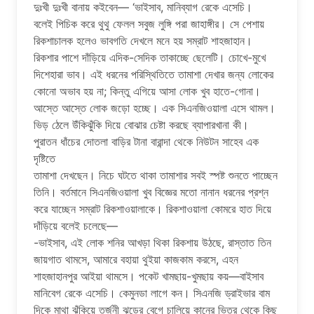
দুঃখী দুঃখী বানায় কইবেন— ‘ভাইসাব, মানিব্যাগ রেকে এসেচি।
বলেই পিচিক করে থুথু ফেলল সবুজ লুঙ্গি পরা জাহাঙ্গীর। সে পেশায়
রিকশাচালক হলেও ভাবগতি দেখলে মনে হয় সম্রাট শাহজাহান।
রিকশার পাশে দাঁড়িয়ে এদিক-সেদিক তাকাচ্ছে ছেলেটি। চোখে-মুখে
দিশেহারা ভাব। এই ধরনের পরিস্থিতিতে তামাশা দেখার জন্য লোকের
কোনো অভাব হয় না; কিন্তু এগিয়ে আসা লোক খুব হাতে-গোনা।
আস্তে আস্তে লোক জড়ো হচ্ছে। এক সিএনজিওয়ালা এসে থামল।
ভিড় ঠেলে উঁকিঝুঁকি দিয়ে বোঝার চেষ্টা করছে ব্যাপারখানা কী।
পুরাতন ধাঁচের দোতলা বাড়ির টানা বারান্দা থেকে নিউটন সাহেব এক
দৃষ্টিতে
তামাশা দেখছেন। নিচে ঘটতে থাকা তামাশার সবই স্পষ্ট শুনতে পাচ্ছেন
তিনি। বর্তমানে সিএনজিওয়ালা খুব বিজ্ঞের মতো নানান ধরনের প্রশ্ন
করে যাচ্ছেন সম্রাট রিকশাওয়ালাকে। রিকশাওয়ালা কোমরে হাত দিয়ে
দাঁড়িয়ে বলেই চলেছে—
-ভাইসাব, এই লোক শনির আখড়া থিকা রিকশায় উঠছে, রাস্তাত তিন
জায়গাত থামসে, আমারে বহায়া থুইয়া কাজকাম করসে, এহন
শাহজাহানপুর আইয়া থামসে। পকেট খামছায়-খুমছায় কয়—বাইসাব
মানিবেগ রেকে এসেচি। কেমুনডা লাগে কন। সিএনজি ড্রাইভার বাম
দিকে মাথা ঝুঁকিয়ে তর্জনী ঝড়ের বেগে চালিয়ে কানের ভিতর থেকে কিছু