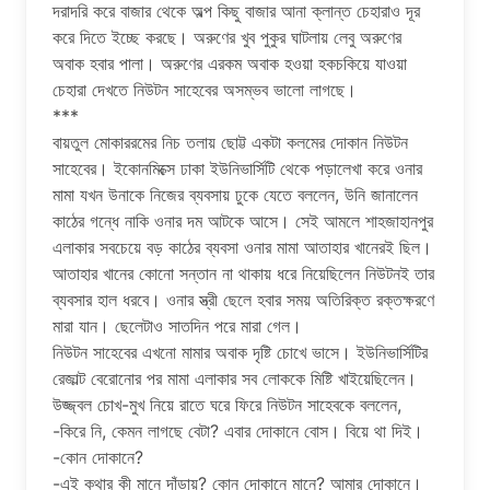
দরাদরি করে বাজার থেকে অল্প কিছু বাজার আনা ক্লান্ত চেহারাও দূর
করে দিতে ইচ্ছে করছে। অরুণের খুব পুকুর ঘাটলায় লেবু অরুণের
অবাক হবার পালা। অরুণের এরকম অবাক হওয়া হকচকিয়ে যাওয়া
চেহারা দেখতে নিউটন সাহেবের অসম্ভব ভালো লাগছে।
***
বায়তুল মোকাররমের নিচ তলায় ছোট্ট একটা কলমের দোকান নিউটন
সাহেবের। ইকোনমিক্সে ঢাকা ইউনিভার্সিটি থেকে পড়ালেখা করে ওনার
মামা যখন উনাকে নিজের ব্যবসায় ঢুকে যেতে বললেন, উনি জানালেন
কাঠের গন্ধে নাকি ওনার দম আটকে আসে। সেই আমলে শাহজাহানপুর
এলাকার সবচেয়ে বড় কাঠের ব্যবসা ওনার মামা আতাহার খানেরই ছিল।
আতাহার খানের কোনো সন্তান না থাকায় ধরে নিয়েছিলেন নিউটনই তার
ব্যবসার হাল ধরবে। ওনার স্ত্রী ছেলে হবার সময় অতিরিক্ত রক্তক্ষরণে
মারা যান। ছেলেটাও সাতদিন পরে মারা গেল।
নিউটন সাহেবের এখনো মামার অবাক দৃষ্টি চোখে ভাসে। ইউনিভার্সিটির
রেজাল্ট বেরোনোর পর মামা এলাকার সব লোককে মিষ্টি খাইয়েছিলেন।
উজ্জ্বল চোখ-মুখ নিয়ে রাতে ঘরে ফিরে নিউটন সাহেবকে বললেন,
-কিরে নি, কেমন লাগছে বেটা? এবার দোকানে বোস। বিয়ে থা দিই।
-কোন দোকানে?
-এই কথার কী মানে দাঁড়ায়? কোন দোকানে মানে? আমার দোকানে।