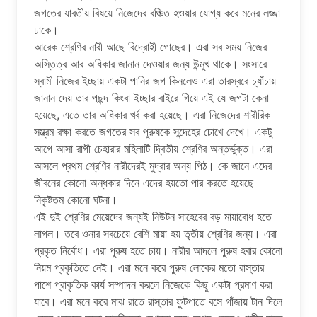
জগতের যাবতীয় বিষয়ে নিজেদের বঞ্চিত হওয়ার যোগ্য করে মনের লজ্জা
ঢাকে।
আরেক শ্রেণির নারী আছে বিদ্রোহী গোছের। এরা সব সময় নিজের
অস্তিত্ব আর অধিকার জানান দেওয়ার জন্য উন্মুখ থাকে। সংসারে
স্বামী নিজের ইচ্ছায় একটা পানির জগ কিনলেও এরা তারস্বরে চ্যাঁচায়
জানান দেয় তার পছন্দ কিংবা ইচ্ছার বাইরে গিয়ে এই যে জগটা কেনা
হয়েছে, এতে তার অধিকার খর্ব করা হয়েছে। এরা নিজেদের শারীরিক
সম্ভ্রম রক্ষা করতে জগতের সব পুরুষকে সন্দেহের চোখে দেখে। একটু
আগে আসা রাগী চেহারার মহিলাটি দ্বিতীয় শ্রেণির অন্তর্ভুক্ত। এরা
আসলে প্রথম শ্রেণির নারীদেরই মুদ্রার অন্য পিঠ। কে জানে এদের
জীবনের কোনো অন্ধকার দিনে এদের হয়তো পার করতে হয়েছে
নিকৃষ্টতম কোনো ঘটনা।
এই দুই শ্রেণির মেয়েদের জন্যই নিউটন সাহেবের বড় মায়াবোধ হতে
লাগল। তবে ওনার সবচেয়ে বেশি মায়া হয় তৃতীয় শ্রেণির জন্য। এরা
প্রকৃত নির্বোধ। এরা পুরুষ হতে চায়। নারীর আদলে পুরুষ হবার কোনো
নিয়ম প্রকৃতিতে নেই। এরা মনে করে পুরুষ লোকের মতো রাস্তার
পাশে প্রাকৃতিক কার্য সম্পাদন করলে নিজেকে কিছু একটা প্রমাণ করা
যাবে। এরা মনে করে মাঝ রাতে রাস্তার ফুটপাতে বসে গাঁজায় টান দিলে