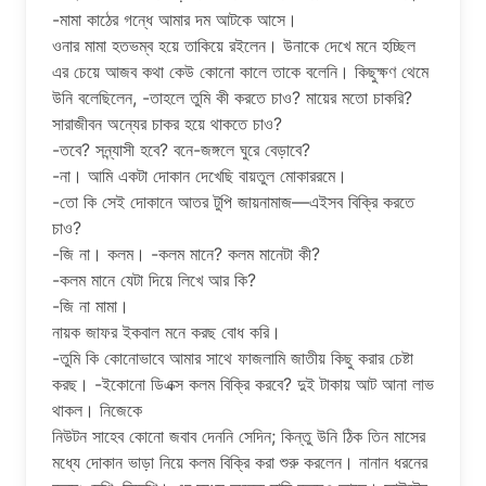
-মামা কাঠের গন্ধে আমার দম আটকে আসে।
ওনার মামা হতভম্ব হয়ে তাকিয়ে রইলেন। উনাকে দেখে মনে হচ্ছিল
এর চেয়ে আজব কথা কেউ কোনো কালে তাকে বলেনি। কিছুক্ষণ থেমে
উনি বলেছিলেন, -তাহলে তুমি কী করতে চাও? মায়ের মতো চাকরি?
সারাজীবন অন্যের চাকর হয়ে থাকতে চাও?
-তবে? সন্ন্যাসী হবে? বনে-জঙ্গলে ঘুরে বেড়াবে?
-না। আমি একটা দোকান দেখেছি বায়তুল মোকাররমে।
-তো কি সেই দোকানে আতর টুপি জায়নামাজ—এইসব বিক্রি করতে
চাও?
-জি না। কলম। -কলম মানে? কলম মানেটা কী?
-কলম মানে যেটা দিয়ে লিখে আর কি?
-জি না মামা।
নায়ক জাফর ইকবাল মনে করছ বোধ করি।
-তুমি কি কোনোভাবে আমার সাথে ফাজলামি জাতীয় কিছু করার চেষ্টা
করছ। -ইকোনো ডিএক্স কলম বিক্রি করবে? দুই টাকায় আট আনা লাভ
থাকল। নিজেকে
নিউটন সাহেব কোনো জবাব দেননি সেদিন; কিন্তু উনি ঠিক তিন মাসের
মধ্যে দোকান ভাড়া নিয়ে কলম বিক্রি করা শুরু করলেন। নানান ধরনের