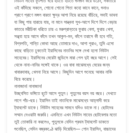
নিউটন সাহেব ফুটপাত ধরে হাঁটতে হাটতে গুনগুন করে উঠেন, সকাতরে
ওই কাঁদিছে সকলে, শোনো শোনো পিতা কহো কানে কানে, শুনাও
প্রাণে প্রাণে মঙ্গল বারতা ক্ষুদ্র আশা নিয়ে রয়েছে বাঁচিয়ে, সদাই ভাবনা
যা কিছু পায় হারায়ে যায়, না মানে সান্ত্বনা সুখ-আশে দিশে দিশে বেড়ায়
কাতরে মরীচিকা ধরিতে চায় এ মরুপ্রান্তরে ফুরায় বেলা, ফুরায় খেলা,
সন্ধ্যা হয়ে আসে কাঁদে তখন আকুল-মন, কাঁপে তরাসে কী হবে গতি,
বিশ্বপতি, শান্তি কোথা আছে তোমারে দাও, আশা পূরাও, তুমি এসো
কাছে বাড়িতে ঢুকতেই ইয়াসিনের নাতনির সঙ্গে দেখা হলো নিউটন
সাহেবের। ইয়াসিনের মেয়েটা জন্ডিসে মারা গেল দুই বছর আগে। সেই
থেকে নানা-নানির সঙ্গেই থাকে। ওর বাবা মাঝেমধ্যে মেয়ের জন্য
খাবারদাবার, খেলনা নিয়ে আসে। কিছুদিন আগে শুনেছে আবার নাকি
বিয়ে করেছে।
নানাজান! নানাজান!
উচ্ছ্বসিত ভঙ্গিতে ছুটে আসে পুতুল। পুতুলের বয়স নয় বছর। দেখতে
লাগে পাঁচ-ছয়। ইয়াসিন তাই নাতনিকে মাঝেমধ্যে আহ্লাদী করে
ট্যাবলেট ডাকে। নিউটন সাহেবের সামনে যদিও ডাকে না। ছোটদের
সম্মান দেওয়াটা জরুরি। এমনিতে এখন নিউটন সাহেব ছোটবেলার মতো
তুই তোকারি না করলেও, পুতুলকে যেদিন প্রথম ট্যাবলেট ডাকতে
শুনেছিল, সেদিন বজ্রকণ্ঠে ঝাড়ি দিয়েছিল— শোন ইয়াসিন, বাচ্চাদের