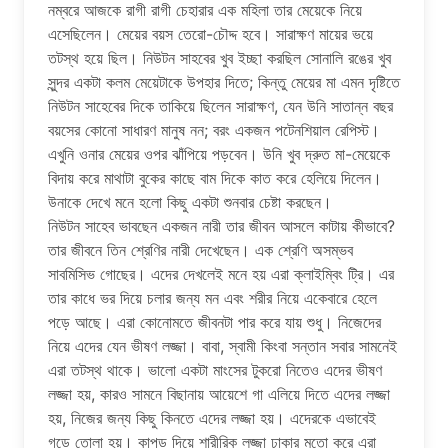
নম্বরে আজকে রাগী রাগী চেহারার এক মহিলা তার মেয়েকে নিয়ে
এসেছিলেন। মেয়ের বয়স তেরো-চৌদ্দ হবে। সারাক্ষণ মায়ের ভয়ে
তটস্থ হয়ে ছিল। নিউটন সাহবের খুব ইচ্ছা করছিল সোনালি রঙের খুব
সুন্দর একটা কলম মেয়েটাকে উপহার দিতে; কিন্তু মেয়ের মা এমন দৃষ্টিতে
নিউটন সাহেবের দিকে তাকিয়ে ছিলেন সারাক্ষণ, যেন উনি সাতান্ন বছর
বয়সের কোনো সাধারণ মানুষ নন; বরং একজন পটেনশিয়াল রেপিস্ট।
এখুনি ওনার মেয়ের ওপর ঝাঁপিয়ে পড়বেন। উনি খুব দ্রুত মা-মেয়েকে
বিদায় করে মাথাটা বুকের কাছে বাম দিকে কাত করে হেলিয়ে দিলেন।
উনাকে দেখে মনে হলো কিছু একটা শুনবার চেষ্টা করছেন।
নিউটন সাহেব ভাবছেন একজন নারী তার জীবন আসলে কাটায় কীভাবে?
তার জীবনে তিন শ্রেণির নারী দেখেছেন। এক শ্রেণি অসম্ভব
সাবমিসিভ গোছের। এদের দেখলেই মনে হয় এরা ক্লাইম্বিং ট্রি। এর
তার কাধে ভর দিয়ে চলার জন্য মন এবং শরীর নিয়ে একেবারে হেলে
পড়ে আছে। এরা কোনোমতে জীবনটা পার করে যায় শুধু। নিজেদের
নিয়ে এদের যেন ভীষণ লজ্জা। বাবা, স্বামী কিংবা সন্তান সবার সামনেই
এরা তটস্থ থাকে। ভালো একটা মাংসের টুকরো নিতেও এদের ভীষণ
লজ্জা হয়, কারও সামনে বিছানায় আয়েশে গা এলিয়ে দিতে এদের লজ্জা
হয়, নিজের জন্য কিছু কিনতে এদের লজ্জা হয়। এদেরকে এভাবেই
গড়ে তোলা হয়। কাপড় দিয়ে শারীরিক লজ্জা ঢাকার মতো করে এরা