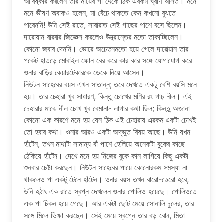
আবিষ্কার করলেন তার মায়ের গা থেকে ঠিক এরকম ঘ্রাণ আসত। মনে
মনে ভীষণ অবাকও হলেন, মা বেঁচে থাকতে কেন কখনো বুঝতে
পারেননি! উনি সেই রাতে, সারারাত সেই গাছের পাশে বসে ছিলেন।
দারোয়ান বারবার জিজ্ঞেস করলেও উদ্ভ্রান্তের মতো তাকাচ্ছিলেন।
কোনো জবাব দেননি। ভোরে অচেতনমতো হয়ে গেলে দারোয়ান তার
পকেট হাতড়ে মোবাইল ফোন বের করে কার কার সঙ্গে যোগাযোগ করে
ওনার বাড়ির কেয়ারটেকারকে ডেকে নিয়ে আসেন।
নিউটন সাহেবের বয়স এখন সাতান্ন; তবে দেখতে একটু বেশি বয়সি মনে
হয়। তার চেহারা খুব সাধারণ, কিন্তু চোখের মণির রং গাঢ় নীল। এই
চেহারার মাঝে নীল চোখ খুব বেমানান লাগার কথা ছিল; কিন্তু অজানা
কোনো এক কারণে মনে হয় যেন ঠিক এই চেহারায় এরকম একটা চোখই
তো হবার কথা। ওনার আরও একটা অদ্ভুত বিষয় আছে। উনি যখন
হাঁটেন, তখন মাথাটা সামান্য বাঁ পাশে হেলিয়ে অনেকটা বুকের কাছে
ঠেকিয়ে হাঁটেন। দেখে মনে হয় নিজের বুকে কান লাগিয়ে কিছু একটা
শুনবার চেষ্টা করছেন। নিউটন সাহেবের পায়ে কোনোরকম সমস্যা না
থাকলেও পা একটু টেনে হাঁটেন। ওনার বয়স তখন বারো-তেরো হবে,
উনি হঠাৎ এক রাতে স্বপ্ন দেখলেন ওনার পোলিও হয়েছে। পোলিওতে
এক পা চিকন হয়ে গেছে। আর একটা ছোট মেয়ে সোনালি চুলের, তার
সঙ্গে মিলে ভিক্ষা করছেন। সেই মেয়ে স্বপ্নে তার বড় বোন, মিতা