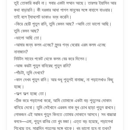
তুই তোকারি করবি না। সবার একটা সম্মান আছে। তারপর ইয়াসিন আর
কথা বাড়ায়নি। কী দরকার আধা পাগল মানুষের সঙ্গে বাহাসে যাওয়ার।
তাই বলে ট্যাবলেট ডাকাও বন্ধ করেনি।
-কিরে ছোট্ট পুতুল রানি, তুমি কেমন আছ? -আমি তো ভালো আছি।
তুমি কেমন আছ?
-ভালো আছি তো।
-আমার জন্য কলম এনেছ? সুন্দর গন্ধ বেরোয় এরম কলম এনেছ
নানাজান?
নিউটন সাহেব পকেট থেকে কলম বের করে দিলেন।
-আজ কয়টা পুতুল বানিয়েছ পুতুল রানি?
-পাঁচটা, তুমি দেখবে?
-কাল দেখব পুতুল রানি। আর শুধু পুতুলই বানাচ্ছ, না পড়ালেখাও কিছু
হচ্ছে।
-অল্প অল্প হচ্ছে তো।
-ঠিক করে পড়ালেখা করো, আমি তোমাকে একটা বড় পুতুলের দোকান
বানিয়ে দেবো। তুমি সেইখানে এরকম নাক মুখ চোখ ছাড়া পুতুল রাখবে।
লোকজন এই আজব পুতুল কিনতে তোমার দোকানে আসবে। সব বাচ্চারা
বলবে—এমা, পুতুল রানির তো খুব মজা। এত্ত বড় হয়েছে, পড়ালেখা
শিখেছে তবু, সারাদিন পুতুলের সঙ্গে থাকে। খুব ভালো হবে না তখন?