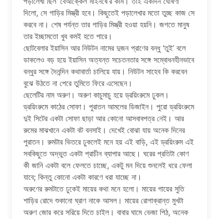
পড়ালেখা ছিল ‘বেআক্কেল মাইনষে’র কাম। তাই একদিন ঘোষণা
দিলো, সে গাড়ির মিস্ত্রী হবে। কিছুতেই পড়ালেখার মতো তুচ্ছ কাজ সে
করবে না। শেষ পর্যন্ত তার গাড়ির মিস্ত্রী হওয়া হয়নি। জগতে মানুষ
তার ইচ্ছামতো খুব কমই হতে পারে।
ছোটবেলার ইয়াসিন আর নিউটন নামের দুজন প্রাণের বন্ধু ‘তুই’ বলে
ডাকলেও বড় হয়ে ইয়াসিন অত্যন্ত সচেতনতার সঙ্গে সম্বোধনহীনভাবে
বন্ধুর সঙ্গে দৈনন্দিন কথাবার্তা চালিয়ে যায়। নিউটন সাহেব কি করবেন
বুঝে উঠতে না পেরে তুমিতে ফিরে এসেছেন।
ছেলেটির নাম অরুণ। অরুণ কাচুমাচু হয়ে ড্রয়িংরুমে ঢুকল।
ড্রয়িংরুমে কাঠের সোফা। পুরাতন আমলের ডিজাইন। পুরো ড্রয়িংরুমে
দুই সিটের একটা সোফা ছাড়া আর কোনো আসবাবপত্র নেই। আর
রুমের মাঝখানে একটা বট বনসাই। দেখেই বোঝা যায় অনেক দিনের
পুরাতন। রুমটার ভিতরে ঢুকলেই মনে হয় এই বাড়ি, এই ড্রয়িংরুম এই
সবকিছুতে অদ্ভুত একটা প্রাচীন ব্যাপার আছে। ঘরের প্রতিটা কোণ
কী জানি একটা বলে ফেলতে চাচ্ছে, একটু মন দিয়ে শুনলেই ধরে ফেলা
যাবে; কিন্তু কোনো একটা কারণে ধরা যাচ্ছে না।
অরুণের রুমটাতে ঢুকেই মায়ের কথা মনে হলো। মায়ের গায়ের সুতি
শাড়ির রোদে শুকানো ঘ্রাণ নাকে আসল। মায়ের রোগাক্রান্ত মুখটা
অরুণ জোর করে সরিয়ে দিতে চাইল। বাবার ঘামে ভেজা পিঠ, অনেক