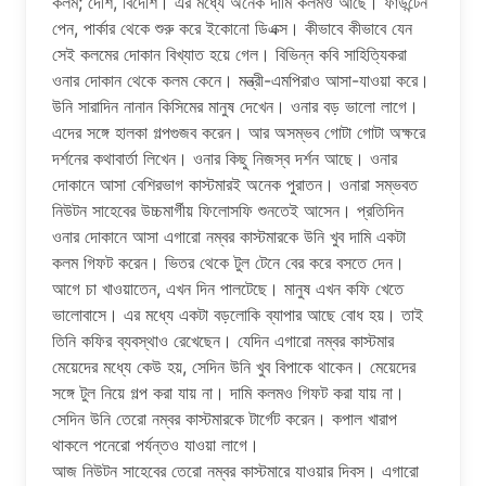
কলম; দেশি, বিদেশি। এর মধ্যে অনেক দামি কলমও আছে। ফাউন্টেন
পেন, পার্কার থেকে শুরু করে ইকোনো ডিএক্স। কীভাবে কীভাবে যেন
সেই কলমের দোকান বিখ্যাত হয়ে গেল। বিভিন্ন কবি সাহিত্যিকরা
ওনার দোকান থেকে কলম কেনে। মন্ত্রী-এমপিরাও আসা-যাওয়া করে।
উনি সারাদিন নানান কিসিমের মানুষ দেখেন। ওনার বড় ভালো লাগে।
এদের সঙ্গে হালকা গল্পগুজব করেন। আর অসম্ভব গোটা গোটা অক্ষরে
দর্শনের কথাবার্তা লিখেন। ওনার কিছু নিজস্ব দর্শন আছে। ওনার
দোকানে আসা বেশিরভাগ কাস্টমারই অনেক পুরাতন। ওনারা সম্ভবত
নিউটন সাহেবের উচ্চমার্গীয় ফিলোসফি শুনতেই আসেন। প্রতিদিন
ওনার দোকানে আসা এগারো নম্বর কাস্টমারকে উনি খুব দামি একটা
কলম গিফট করেন। ভিতর থেকে টুল টেনে বের করে বসতে দেন।
আগে চা খাওয়াতেন, এখন দিন পালটেছে। মানুষ এখন কফি খেতে
ভালোবাসে। এর মধ্যে একটা বড়লোকি ব্যাপার আছে বোধ হয়। তাই
তিনি কফির ব্যবস্থাও রেখেছেন। যেদিন এগারো নম্বর কাস্টমার
মেয়েদের মধ্যে কেউ হয়, সেদিন উনি খুব বিপাকে থাকেন। মেয়েদের
সঙ্গে টুল নিয়ে গল্প করা যায় না। দামি কলমও গিফট করা যায় না।
সেদিন উনি তেরো নম্বর কাস্টমারকে টার্গেট করেন। কপাল খারাপ
থাকলে পনেরো পর্যন্তও যাওয়া লাগে।
আজ নিউটন সাহেবের তেরো নম্বর কাস্টমারে যাওয়ার দিবস। এগারো