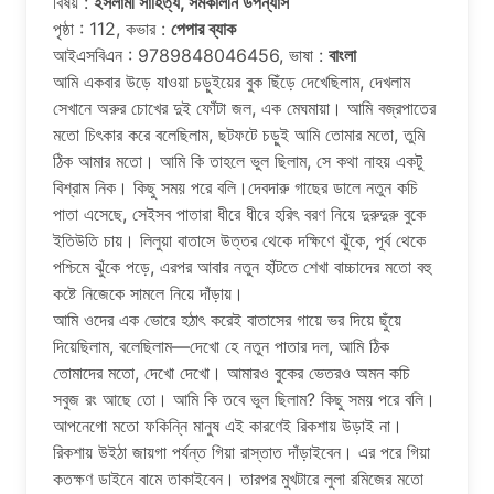
বিষয় :
ইসলামী সাহিত্য, সমকালীন উপন্যাস
পৃষ্ঠা : 112, কভার :
পেপার ব্যাক
আইএসবিএন : 9789848046456, ভাষা :
বাংলা
আমি একবার উড়ে যাওয়া চড়ুইয়ের বুক ছিঁড়ে দেখেছিলাম, দেখলাম
সেখানে অরুর চোখের দুই ফোঁটা জল, এক মেঘমায়া। আমি বজ্রপাতের
মতো চিৎকার করে বলেছিলাম, ছটফটে চড়ুই আমি তোমার মতো, তুমি
ঠিক আমার মতো। আমি কি তাহলে ভুল ছিলাম, সে কথা নাহয় একটু
বিশ্রাম নিক। কিছু সময় পরে বলি।দেবদারু গাছের ডালে নতুন কচি
পাতা এসেছে, সেইসব পাতারা ধীরে ধীরে হরিৎ বরণ নিয়ে দুরুদুরু বুকে
ইতিউতি চায়। লিলুয়া বাতাসে উত্তর থেকে দক্ষিণে ঝুঁকে, পূর্ব থেকে
পশ্চিমে ঝুঁকে পড়ে, এরপর আবার নতুন হাঁটতে শেখা বাচ্চাদের মতো বহু
কষ্টে নিজেকে সামলে নিয়ে দাঁড়ায়।
আমি ওদের এক ভোরে হঠাৎ করেই বাতাসের গায়ে ভর দিয়ে ছুঁয়ে
দিয়েছিলাম, বলেছিলাম—দেখো হে নতুন পাতার দল, আমি ঠিক
তোমাদের মতো, দেখো দেখো। আমারও বুকের ভেতরও অমন কচি
সবুজ রং আছে তো। আমি কি তবে ভুল ছিলাম? কিছু সময় পরে বলি।
আপনেগো মতো ফকিন্নি মানুষ এই কারণেই রিকশায় উড়াই না।
রিকশায় উইঠা জায়গা পর্যন্ত গিয়া রাস্তাত দাঁড়াইবেন। এর পরে গিয়া
কতক্ষণ ডাইনে বামে তাকাইবেন। তারপর মুখটারে লুলা রমিজের মতো