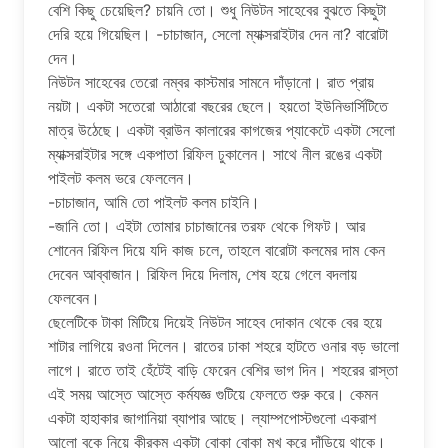
বেশি কিছু চেয়েছিল? চায়নি তো। শুধু নিউটন সাহেবের বুঝতে কিছুটা
দেরি হয়ে গিয়েছিল। -চাচাজান, সেলো ম্যাক্সরাইটার দেন না? বারোটা
দেন।
নিউটন সাহেবের তেরো নম্বর কাস্টমার সামনে দাঁড়ানো। রাত প্রায়
নয়টা। একটা সতেরো আঠারো বছরের ছেলে। হয়তো ইউনিভার্সিটিতে
মাত্র উঠেছে। একটা ব্রাউন কালারের কাগজের প্যাকেটে একটা সেলো
ম্যাক্সরাইটার সঙ্গে একপাতা রিফিল ঢুকালেন। সাথে নীল রঙের একটা
পাইলট কলম ভরে ফেললেন।
-চাচাজান, আমি তো পাইলট কলম চাইনি।
-জানি তো। এইটা তোমার চাচাজানের তরফ থেকে গিফট। আর
শোনেন রিফিল দিয়ে যদি কাজ চলে, তাহলে বারোটা কলমের দাম কেন
দেবেন আব্বাজান। রিফিল দিয়ে দিলাম, শেষ হয়ে গেলে বদলায়
ফেলবেন।
ছেলেটিকে টাকা মিটিয়ে দিয়েই নিউটন সাহেব দোকান থেকে বের হয়ে
শাটার লাগিয়ে রওনা দিলেন। রাতের ঢাকা শহরে হাটতে ওনার বড় ভালো
লাগে। রাতে তাই হেঁটেই বাড়ি ফেরেন বেশির ভাগ দিন। শহরের রাস্তা
এই সময় আস্তে আস্তে কর্মযজ্ঞ গুটিয়ে ফেলতে শুরু করে। কেমন
একটা হাহাকার জাগানিয়া ব্যাপার আছে। ল্যাম্পপোস্টগুলো একরাশ
আলো বুকে নিয়ে কীরকম একটা বোকা বোকা মুখ করে দাঁড়িয়ে থাকে।