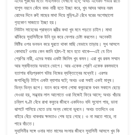
এদের পুরুষের মতো সাহসিকতা দেখানো হবে; অথচ এদেরও গভীর রাতে
হাপুস নয়নে কেঁদে বড্ড নারী হতে ইচ্ছা করে, খুব আদর আদর নরম
রোদের দিনে রুই মাছের মাথা দিয়ে মুড়িঘণ্ট রেঁধে ঘরের অগোছালো
গৃহকোণ সাজাতে ইচ্ছা হয়।
নিউটন সাহেবের প্রাক্তন স্ত্রীর কথা খুব মনে পড়তে চাইল। মাথা
ঝাঁকিয়ে সুহাসিনীকে উনি দূর করে ফেলার চেষ্টা করলেন। অনেকটা
মিষ্টির ওপর ভনভন করে ঘুরতে থাকা মাছি যেভাবে তাড়ায়। সুখ আসলে
কোথায়? ওনার কেন জানি হঠাৎ-ই মনে হতে থাকে—এই যে তিন
শ্রেণির নারী, এদের সবার একটা জিনিস খুব কমন। এরা খুব রকম সম্মান
আর স্বাধীনতার অভাবে ভোগে। আর একেক শ্রেণি একেক রকমভাবে
হতাশার বহিঃপ্রকাশ ঘটায় নিজের ব্যক্তিত্বের মধ্যেই। এরপর
জগাখিচুড়ি টাইপ একটা ব্যাপার ঘটে; অথচ ওরা সবাই একই মানুষ।
ভিন্ন ভিন্ন রূপে। যতন করে পালা পোষা কবুতরকে যখন সকালে ছেড়ে
দেওয়া হয়, সন্ধ্যার লাল আলোতে ওরা নিজেই ফিরে আসে; অথচ খাঁচায়
চব্বিশ ঘণ্টা বেঁধে রাখা কবুতর জীবনে একদিনও যদি সুযোগ পায়, ডানা
ঝাপটে পালিয়ে যেতে চায় অন্য কোনো ভুবনে। অথচ ততদিনে ওর
বাইরে বেঁচে থাকবার ক্ষমতাও শেষ হয়ে গেছে। ও না মরতে পারে, না
পারে বাঁচতে।
সুহাসিনীর সঙ্গে ওনার সাত মাসের সংসার জীবনে সুহাসিনী আসলে খুব কি