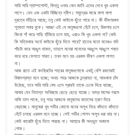
সারি সারি ল্যাম্পপোস্ট, কিন্তু ওনার কেন জানি এদের দেখে খুব একলা
লাগে। যেন এক একটা বিচ্ছিন্ন দ্বীপ। সমুদ্রের মাঝে মাপা মাপা
দূরত্বে দাঁড়িয়ে আছে; তবু কেউ কাউকে ছুঁতে পারে না। কী ভীষণরকম
শূন্যতা সবার বুকে। আচ্ছা এই যে মানুষগুলো হেঁটে চলে, রিকশায় চলে
কিংবা শাঁ করে গাড়ি হাঁকিয়ে চলে যায়, এরাও কি খুব একলা না? কেউ
কি সত্যিকার অর্থে কাউকে ছুঁয়ে দিতে পারে? হাতের মতো মনেরও যদি
পাঁচটা করে আঙুল থাকত, তাহলে মনেরা মনেদের আঙুলে আঙুলে শক্ত
করে ধরে ফেলতে পারত। তখন মনে হয় এরকম ভীষণ একলা লাগত
না।
আজ রাতে এই কংক্রিটের শহরের মানুষগুলোকে একটু বেশি রকমেরই
বিষাদগ্রস্ত মনে হচ্ছে; অথচ শহর আজকে চন্দ্রাহত না, আধখানা চাঁদ
উঠেছে, তবে সারি সারি মেঘ এসে প্রায়ই তাকে ঢেকে দিয়ে যাচ্ছে,
আবার যেন নিতান্ত অনিচ্ছায় ছেড়ে ছেড়ে যাচ্ছে। ভাদ্র মাসের গরমে
নাকি তাল পাকে, তবু শহর আজকে মানুষদের বাতাসের ত্রাণ দিয়ে
বেড়াচ্ছে। মানুষেরা খুব গভীর কোনো মনের অসুখ নিয়ে কাঁদতে কাঁদতে
হেঁটে চলছে এরকম মনে হচ্ছে। সেই গভীর গোপন অসুখ ধরা যায় না।
কেউ কারোটা ছুঁয়ে দিতে পারছে না। আহারে কী অদ্ভুত অজানা
শোক।