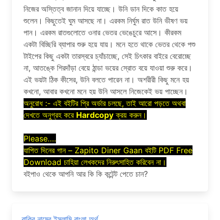
নিজের অস্তিত্ব জানান দিয়ে যাচ্ছে। উনি ডান দিকে কাত হয়ে
শুলেন। কিছুতেই ঘুম আসছে না। এরকম নির্ঘুম রাত উনি ভীষণ ভয়
পান। এরকম রাতগুলোতে ওনার ভেতর ভেঙেচুরে আসে। কীরকম
একটা বিচ্ছিরি ব্যাপার শুরু হয়ে যায়। মনে হতে থাকে ভেতর থেকে পশু
টাইপের কিছু একটা তারস্বরে চ্যাঁচাচ্ছে, সেই চিৎকার বাইরে বেরোচ্ছে
না, আতঙ্কে শিরদাঁড়া বেয়ে ঠান্ডা ভয়ের স্রোত বয়ে যাওয়া শুরু করে।
এই ভয়টা ঠিক কীসের, উনি বলতে পারেন না। অশরীরী কিছু মনে হয়
কখনো, আবার কখনো মনে হয় উনি আসলে নিজেকেই ভয় পাচ্ছেন।
অনুরোধ :- এই বইটির প্রি অর্ডার চলছে, তাই আরো পড়তে অথবা
দেখতে অনুগ্রহ করে
Hardcopy
ক্রয় করুন।
Please….
যাপিত দিনের গান – Zapito Diner Gaan বইটি PDF Free
Download চাহিয়া লেখকদের নিরুৎসাহিত করিবেন না।
বইপাও থেকে আপনি আর কি কি কন্টেন্ট পেতে চান?
রাকিব নামের ইসলামি বাংলা অর্থ