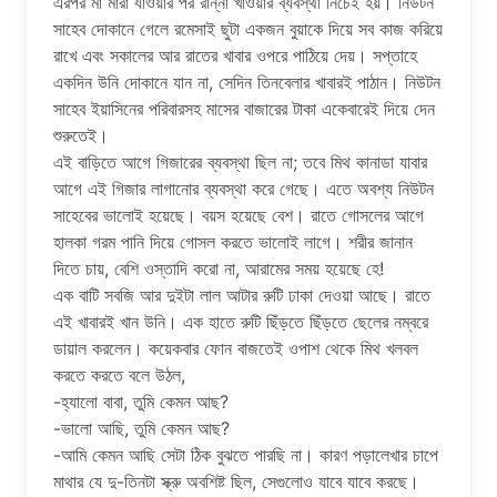
এরপর মা মারা যাওয়ার পর রান্না খাওয়ার ব্যবস্থা নিচেই হয়। নিউটন
সাহেব দোকানে গেলে রমেসাই ছুটা একজন বুয়াকে দিয়ে সব কাজ করিয়ে
রাখে এবং সকালের আর রাতের খাবার ওপরে পাঠিয়ে দেয়। সপ্তাহে
একদিন উনি দোকানে যান না, সেদিন তিনবেলার খাবারই পাঠান। নিউটন
সাহেব ইয়াসিনের পরিবারসহ মাসের বাজারের টাকা একেবারেই দিয়ে দেন
শুরুতেই।
এই বাড়িতে আগে গিজারের ব্যবস্থা ছিল না; তবে মিথ কানাডা যাবার
আগে এই গিজার লাগানোর ব্যবস্থা করে গেছে। এতে অবশ্য নিউটন
সাহেবের ভালোই হয়েছে। বয়স হয়েছে বেশ। রাতে গোসলের আগে
হালকা গরম পানি দিয়ে গোসল করতে ভালোই লাগে। শরীর জানান
দিতে চায়, বেশি ওস্তাদি করো না, আরামের সময় হয়েছে হে!
এক বাটি সবজি আর দুইটা লাল আটার রুটি ঢাকা দেওয়া আছে। রাতে
এই খাবারই খান উনি। এক হাতে রুটি ছিঁড়তে ছিঁড়তে ছেলের নম্বরে
ডায়াল করলেন। কয়েকবার ফোন বাজতেই ওপাশ থেকে মিথ খলবল
করতে করতে বলে উঠল,
-হ্যালো বাবা, তুমি কেমন আছ?
-ভালো আছি, তুমি কেমন আছ?
-আমি কেমন আছি সেটা ঠিক বুঝতে পারছি না। কারণ পড়ালেখার চাপে
মাথার যে দু-তিনটা স্ক্রু অবশিষ্ট ছিল, সেগুলোও যাবে যাবে করছে।