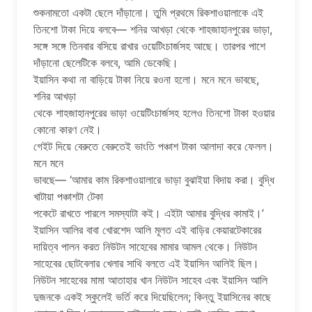
শুকনামতো একটা ছেলে দাঁড়ানো। তুমি প্রথমে রিকশাওয়ালাকে এই
তিনশো টাকা দিয়ে বলবে— শনির আখড়া থেকে শাহজাহানপুরের ভাড়া,
সঙ্গে সঙ্গে তিনবার বসিয়ে রাখার ওয়েটিংচার্জসহ আছে। তারপর পাশে
দাঁড়ানো ছেলেটিকে বলবে, আমি ডেকেছি।
ইয়াসিন কথা না বাড়িয়ে টাকা নিয়ে রওনা হলো। মনে মনে ভাবছে,
শনির আখড়া
থেকে শাহজাহানপুরের ভাড়া ওয়েটিংচার্জসহ হলেও তিনশো টাকা হওয়ার
কোনো কারণ নেই।
গেইট দিয়ে বেরুতে বেরুতেই ভাংতি পঞ্চাশ টাকা আলাদা করে ফেলল।
মনে মনে
ভাবছে— ‘আমার কাম রিকশাওয়ালারে ভাড়া বুঝাইয়া বিদায় করা। বুদ্ধি
খাটায়া পঞ্চাশটা টেকা
পকেটে রাখতে পারলে সমস্যাটা কই। এইটা আমার বুদ্ধির কামাই।’
ইয়াসিন আলির বাবা খোরশেদ আলি মূলত এই বাড়ির কেয়ারটেকারের
দায়িত্ব পালন করত নিউটন সাহেবের মামার আমল থেকে। নিউটন
সাহেবের ছোটবেলার খেলার সাথি বলতে এই ইয়াসিন আলিই ছিল।
নিউটন সাহেবের মামা আতাহার খান নিউটন সাহেব এবং ইয়াসিন আলি
দুজনকে একই স্কুলেই ভর্তি করে দিয়েছিলেন; কিন্তু ইয়াসিনের কাছে