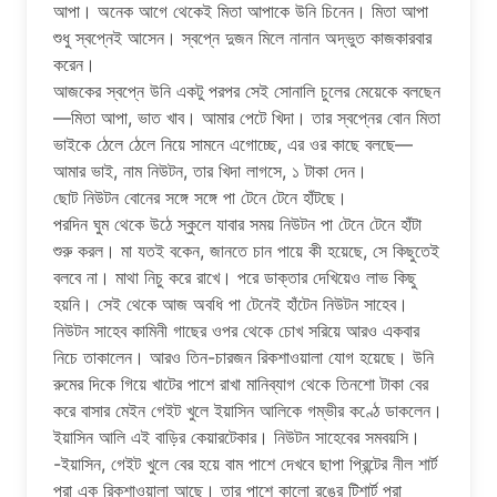
আপা। অনেক আগে থেকেই মিতা আপাকে উনি চিনেন। মিতা আপা
শুধু স্বপ্নেই আসেন। স্বপ্নে দুজন মিলে নানান অদ্ভুত কাজকারবার
করেন।
আজকের স্বপ্নে উনি একটু পরপর সেই সোনালি চুলের মেয়েকে বলছেন
—মিতা আপা, ভাত খাব। আমার পেটে খিদা। তার স্বপ্নের বোন মিতা
ভাইকে ঠেলে ঠেলে নিয়ে সামনে এগোচ্ছে, এর ওর কাছে বলছে—
আমার ভাই, নাম নিউটন, তার খিদা লাগসে, ১ টাকা দেন।
ছোট নিউটন বোনের সঙ্গে সঙ্গে পা টেনে টেনে হাঁটছে।
পরদিন ঘুম থেকে উঠে স্কুলে যাবার সময় নিউটন পা টেনে টেনে হাঁটা
শুরু করল। মা যতই বকেন, জানতে চান পায়ে কী হয়েছে, সে কিছুতেই
বলবে না। মাথা নিচু করে রাখে। পরে ডাক্তার দেখিয়েও লাভ কিছু
হয়নি। সেই থেকে আজ অবধি পা টেনেই হাঁটেন নিউটন সাহেব।
নিউটন সাহেব কামিনী গাছের ওপর থেকে চোখ সরিয়ে আরও একবার
নিচে তাকালেন। আরও তিন-চারজন রিকশাওয়ালা যোগ হয়েছে। উনি
রুমের দিকে গিয়ে খাটের পাশে রাখা মানিব্যাগ থেকে তিনশো টাকা বের
করে বাসার মেইন গেইট খুলে ইয়াসিন আলিকে গম্ভীর কণ্ঠে ডাকলেন।
ইয়াসিন আলি এই বাড়ির কেয়ারটেকার। নিউটন সাহেবের সমবয়সি।
-ইয়াসিন, গেইট খুলে বের হয়ে বাম পাশে দেখবে ছাপা প্রিন্টের নীল শার্ট
পরা এক রিকশাওয়ালা আছে। তার পাশে কালো রঙের টিশার্ট পরা