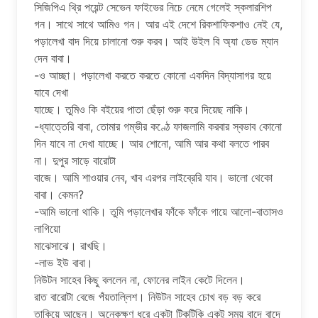
সিজিপিএ থ্রি পয়েন্ট সেভেন ফাইভের নিচে নেমে গেলেই স্কলারশিপ
গন। সাথে সাথে আমিও গন। আর এই দেশে রিকশাফিকশাও নেই যে,
পড়ালেখা বাদ দিয়ে চালানো শুরু করব। আই উইল বি অ্যা ডেড ম্যান
দেন বাবা।
-ও আচ্ছা। পড়ালেখা করতে করতে কোনো একদিন বিদ্যাসাগর হয়ে
যাবে দেখা
যাচ্ছে। তুমিও কি বইয়ের পাতা ছেঁড়া শুরু করে দিয়েছ নাকি।
-ধ্যাত্তেরি বাবা, তোমার গম্ভীর কণ্ঠে ফাজলামি করবার স্বভাব কোনো
দিন যাবে না দেখা যাচ্ছে। আর শোনো, আমি আর কথা বলতে পারব
না। দুপুর সাড়ে বারোটা
বাজে। আমি শাওয়ার নেব, খাব এরপর লাইব্রেরি যাব। ভালো থেকো
বাবা। কেমন?
-আমি ভালো থাকি। তুমি পড়ালেখার ফাঁকে ফাঁকে গায়ে আলো-বাতাসও
লাগিয়ো
মাঝেসাঝে। রাখছি।
-লাভ ইউ বাবা।
নিউটন সাহেব কিছু বললেন না, ফোনের লাইন কেটে দিলেন।
রাত বারোটা বেজে পঁয়তাল্লিশ। নিউটন সাহেব চোখ বড় বড় করে
তাকিয়ে আছেন। অনেকক্ষণ ধরে একটা টিকটিকি একটু সময় বাদে বাদে