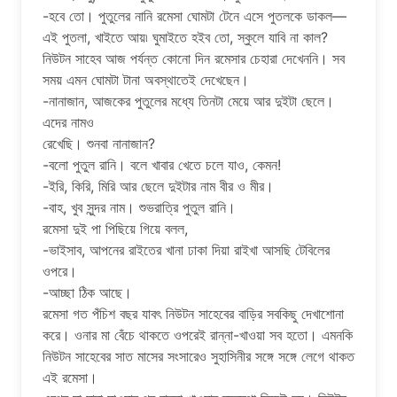
-হবে তো। পুতুলের নানি রমেসা ঘোমটা টেনে এসে পুতলকে ডাকল—
এই পুতলা, খাইতে আয়৷ ঘুমাইতে হইব তো, স্কুলে যাবি না কাল?
নিউটন সাহেব আজ পর্যন্ত কোনো দিন রমেসার চেহারা দেখেননি। সব
সময় এমন ঘোমটা টানা অবস্থাতেই দেখেছেন।
-নানাজান, আজকের পুতুলের মধ্যে তিনটা মেয়ে আর দুইটা ছেলে।
এদের নামও
রেখেছি। শুনবা নানাজান?
-বলো পুতুল রানি। বলে খাবার খেতে চলে যাও, কেমন!
-ইরি, কিরি, মিরি আর ছেলে দুইটার নাম বীর ও মীর।
-বাহ, খুব সুন্দর নাম। শুভরাত্রি পুতুল রানি।
রমেসা দুই পা পিছিয়ে গিয়ে বলল,
-ভাইসাব, আপনের রাইতের খানা ঢাকা দিয়া রাইখা আসছি টেবিলের
ওপরে।
-আচ্ছা ঠিক আছে।
রমেসা গত পঁচিশ বছর যাবৎ নিউটন সাহেবের বাড়ির সবকিছু দেখাশোনা
করে। ওনার মা বেঁচে থাকতে ওপরেই রান্না-খাওয়া সব হতো। এমনকি
নিউটন সাহেবের সাত মাসের সংসারেও সুহাসিনীর সঙ্গে সঙ্গে লেগে থাকত
এই রমেসা।