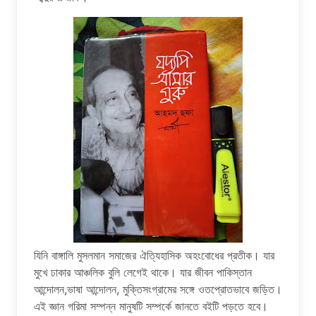
যিনি বাঙ্গালি মুসলমান সমাজের ঐত্যিহাসিক অহংবোধের প্রতীক। যার
মুখে ঢাকার আঞ্চলিক বুলি লেগেই থাকে। যার জীবন পাকিস্তান
আন্দোলন,ভাষা আন্দোলন, মুক্তিসংগ্রামের সঙ্গে ওতপ্রোতভাবে জড়িত।
এই জ্ঞান গরিমা সম্পন্ন মানুষটি সম্পর্কে জানতে বইটি পড়তে হবে।