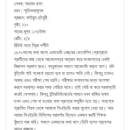
লেখক: আহমদ ছফা
ধরন : স্মৃতিকথামূলক
প্রচ্ছদ: কাইয়ুম চৌধুরী
পৃষ্ঠা: ১১০
গায়ের মূল্য :১৭৫টাকা
রেটিং: ৫/৫
রিভিউ দাতা প্রিয় দর্শীনি
১৯৭০সালের কথা বাংলা একাডেমি ৩বছরের ফেলোশিপ প্রোগ্রামে
প্রার্থীদের কাছ থেকে আবেদনপত্র আহ্বান করে সংবাদপত্রে একটা
বিজ্ঞাপন প্রকাশ করে। বন্ধুবান্ধব সকলে আবেদনটা করতে বলে। যদি
বৃত্তিটা পাই গবেষণা হয়তো হবে না হলেও ক্ষতি নেই। কিন্তু তখনও
আমার এমএ পরীক্ষা শেষ হয়নি। পরীক্ষার ফলাফলের জন্য অপেক্ষা
করলে দরখাস্ত করার সময় পেরিয়ে যাবে। তাই দেরি না করে দরখাস্তটা
করেই ফেললাম। কিন্তু ইন্টারভিউবোর্ডের সামনে যখন হাজির হলাম
তখন এমএ শেষ না হওয়ায় নানা প্রশ্নের সম্মুখীন হতে হয়। অবশেষে
প্রচলিত নিয়ম ভেঙ্গে আমাকে পিএইচডি করার সুযোগ দেয়া হয়। আর
আমার পিএইচডি থিসিসের পরামর্শক হিসেবে একজন জ্ঞানী শিক্ষক
খুঁজতে শুরু করি। সকলে একজনের কথা বলে।তিনি হলেন প্রফেসর
আব্দুর রাজ্জাক।