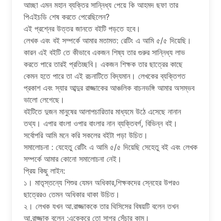
আচ্ছা এমন মহান ব্যক্তির সান্নিধ্য পেয়ে কি আহমদ ছফা তার
পিএইচডি শেষ করতে পেরেছিলেন?
এই প্রশ্নের উত্তর জানতে বইটি পড়তে হবে।
লেখক এবং বই সম্পর্কে আমার মতামত: রেটিং এ আমি ৫/৫ দিয়েছি।
কারন এই বইটি তে কীভাবে একজন শিষ্য তার গুরুর সান্নিধ্য লাভ
করতে পারে তারই প্রতিচ্ছবি। একজন শিক্ষক তার ছাত্রের কাছে
কেমন হতে পারে তা এই রচনাটিতে বিদ্যমান। লেখকের ব্যক্তিগত
প্রকাশ এবং স্যার আব্দুর রাজ্জাকের আঞ্চলিক বাচনভঙ্গি আমার অসম্ভব
ভালো লেগেছে।
বইটিতে দুজন মানুষের আলাপচারিতার মাধ্যমে উঠে এসেছে নানান
তথ্য। এপার বাংলা ওপার বাংলার নান ব্যক্তিবর্গ, বিভিন্ন বই।
সর্বোপরি আমি মনে করি সকলের বইটা পড়া উচিত।
সমালোচনা : যেহেতু রেটিং এ আমি ৫/৫ দিয়েছি সেহেতু বই এবং লেখক
সম্পর্কে আমার কোনো সমালোচনা নেই।
প্রিয় কিছু লাইন:
১। মাতৃস্তন্যে শিশুর যেমন অধিকার,শিক্ষকদের স্নেহের উপরও
ছাত্রেরও তেমন অধিকার থাকা উচিত।
২। লেখক যখন আ.রাজ্জাককে তার থিসিসের বিষয়টি বলেন তখন
আ.রাজ্জাক বলেন ;এক্কেরে তো সাগর সেঁচার কাম।