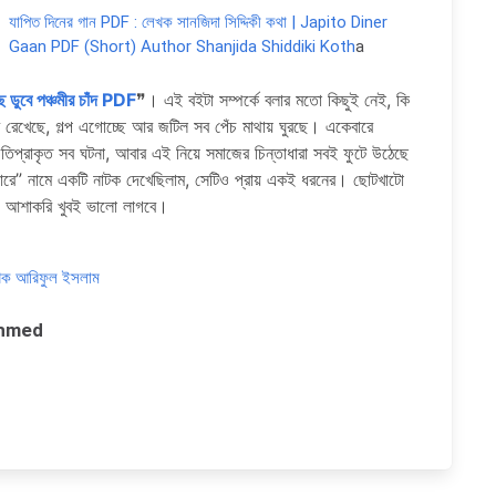
যাপিত দিনের গান PDF : লেখক সানজিদা সিদ্দিকী কথা | Japito Diner
Gaan PDF (Short) Author Shanjida Shiddiki Koth
a
 ডুবে পঞ্চমীর চাঁদ PDF
❞। এই বইটা সম্পর্কে বলার মতো কিছুই নেই, কি
 রেখেছে, গল্প এগোচ্ছে আর জটিল সব পেঁচ মাথায় ঘুরছে। একেবারে
িপ্রাকৃত সব ঘটনা, আবার এই নিয়ে সমাজের চিন্তাধারা সবই ফুটে উঠেছে
ওপারে” নামে একটি নাটক দেখেছিলাম, সেটিও প্রায় একই ধরনের। ছোটখাটো
, আশাকরি খুবই ভালো লাগবে।
 লেখক আরিফুল ইসলাম
 Ahmed