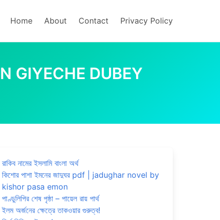
Home
About
Contact
Privacy Policy
| JOKHON GIYECHE DUBEY
রাকিব নামের ইসলামি বাংলা অর্থ
কিশোর পাশা ইমনের জাদুঘর pdf | jadughar novel by
kishor pasa emon
পাণ্ডুলিপির শেষ পৃষ্ঠা – পায়েল রায় পার্থ
ইলম অর্জনের ক্ষেত্রে তাকওয়ার গুরুত্ব!