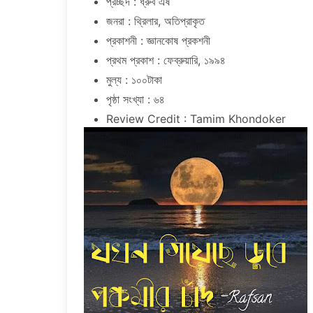
প্রচ্ছদ : ধ্রুব এষ
জনরা : থ্রিলার, অতিপ্রাকৃত
প্রকাশনী : জ্ঞানকোষ প্রকশনী
প্রথম প্রকাশ : ফেব্রুয়ারি, ১৯৯৪
মুল্য : ১০০টাকা
পৃষ্ঠা সংখ্যা : ৬৪
Review Credit : Tamim Khondoker