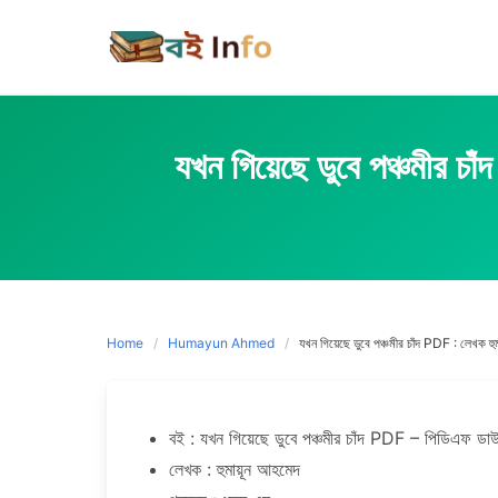
Skip
to
content
যখন গিয়েছে ডুবে পঞ্চম
Home
Humayun Ahmed
যখন গিয়েছে ডুবে পঞ্চমীর চাঁদ PDF :
বই : যখন গিয়েছে ডুবে পঞ্চমীর চাঁদ PDF – পিডিএফ 
লেখক : হুমায়ূন আহমেদ